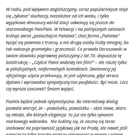
W radiu, pod wpływem angielszczyzny, coraz popularniejsze staje
się „tykanie” słuchaczy, niezależnie od ich wieku, i tylko
wyjątkowe dinozaury wśród stacji odwołują się jeszcze do
staromodnego Pan/Pani. W telewizji i na politycznych salonach
króluje zwrot „posłuchajcie Państwo”, choć forma „Państwo”
łączyć się powinna z trzecią, a nie drugą osobą liczby mnogiej, bo
tak nakazuje gramatyka i grzeczność. Co prawda Doroszewski w
swoim słowniku poprawnej polszczyzny z lat 70. dopuszcza tę
konstrukcję – „Czyście Panie widziały ten film?” – ale raczej tylko
w półoficjalnych, nieformalnych kontaktach. Zwolennicy jej
oficjalnego użycia przekonują, że jest użyteczna, gdyż skraca
dystans i wprowadza sympatyczny ton poufałości. Być może. Lecz
czy wyraża szacunek? Śmiem wątpić.
Puenta będzie jednak optymistyczna. Bo internetowy dialog
pozwala wierzyć, że – powolutku, powolutku – idzie nowe, skoro
są młodzi, dla których elegancja to już nie tylko synonim
markowego wdzianka. Nie łudźmy się, że zaczną się teraz
snobować na poprawność językową jak na Pradę, ale nawet jeśli
oznacza to tylko troszkę większą staranność w mowie i piśmie –