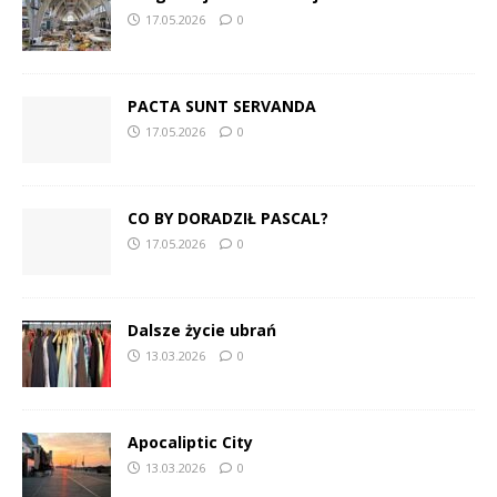
17.05.2026
0
PACTA SUNT SERVANDA
17.05.2026
0
CO BY DORADZIŁ PASCAL?
17.05.2026
0
Dalsze życie ubrań
13.03.2026
0
Apocaliptic City
13.03.2026
0