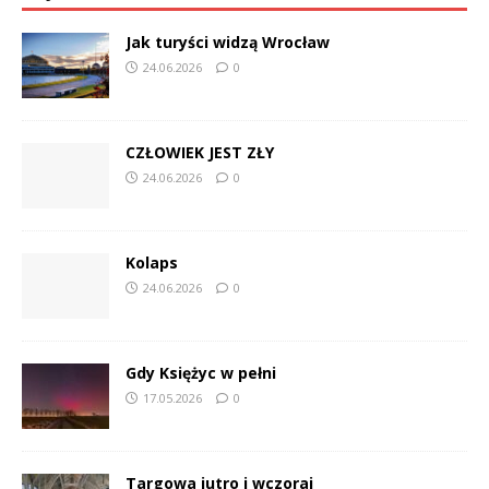
Jak turyści widzą Wrocław
24.06.2026
0
CZŁOWIEK JEST ZŁY
24.06.2026
0
Kolaps
24.06.2026
0
Gdy Księżyc w pełni
17.05.2026
0
Targowa jutro i wczoraj