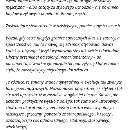
ewentualnie ubrać się w marynarkę), po drugie, że stylowy
mężczyzna – albo chcący za stylowego uchodzić – nie powinien
błędów językowych popełniać. Bo nie przystoi.
Zaskakujące stwierdzenie w dzisiejszych, pomieszanych czasach…
Wszak, gdy ostre niegdyś granice społecznych klas się zatarły, a
społeczeństwo, jak to mówią, się zdemokratyzowało,
dawne
kodeksy, obyczaje i języki wymieszały się całkowicie i dokładnie.
Uliczny przeniknął na salony, nieparlamentarny – do
parlamentu, a wiotkie gimnazjalistki nauczyły się kląć w takim
stylu, że zawstydziłyby niejednego dorożkarza.
Te różnice, te zmiany widać najwyraźniej w ewolucji tak zwanych
form grzecznościowych. Można nawet powiedzieć, że etykieta tak
się dziś uprościła, iż w zasadzie w ogóle jej nie ma. Słowo „nie
uchodzi” praktycznie wyszło z obiegu, tak samo jak „stosowny”,
choć ono akurat ma z grzecznością bardzo wiele wspólnego
(dzisiejsze „grzeczny” powstało ze staropolskiego „k rzeczy”,
oznaczającego coś odpowiedniego, zdatnego, stosownego,
właściwego).