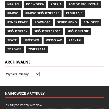
NAZIŚCI
PODWÓRKA
POEZJA
POMOC SPOŁECZNA
PRAWO
PRAWO SPÓŁDZIELCZE
REGULACJE
RYNEK PRACY
RÓWNOŚĆ
SCHRONISKO
SENIORZY
SPÓŁDZIELCY
SPÓŁDZIELCZOŚĆ
SPÓŁDZIELNIE
TEATR
UBÓSTWO
WROCŁAW
ZABYTKI
ZDROWIE
ZWIERZĘTA
ARCHIWALNE
NAJNOWSZE ARTYKUŁY
Jak turyści widzą Wrocław