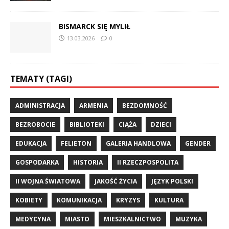
BISMARCK SIĘ MYLIŁ
13.03.2026
0
TEMATY (TAGI)
ADMINISTRACJA
ARMENIA
BEZDOMNOŚĆ
BEZROBOCIE
BIBLIOTEKI
CIĄŻA
DZIECI
EDUKACJA
FELIETON
GALERIA HANDLOWA
GENDER
GOSPODARKA
HISTORIA
II RZECZPOSPOLITA
II WOJNA ŚWIATOWA
JAKOŚĆ ŻYCIA
JĘZYK POLSKI
KOBIETY
KOMUNIKACJA
KRYZYS
KULTURA
MEDYCYNA
MIASTO
MIESZKALNICTWO
MUZYKA