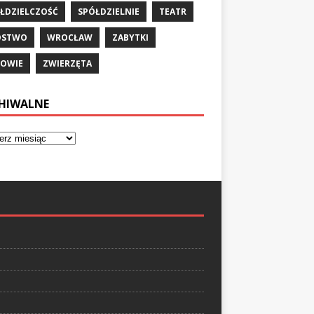
ŁDZIELCZOŚĆ
SPÓŁDZIELNIE
TEATR
ÓSTWO
WROCŁAW
ZABYTKI
OWIE
ZWIERZĘTA
HIWALNE