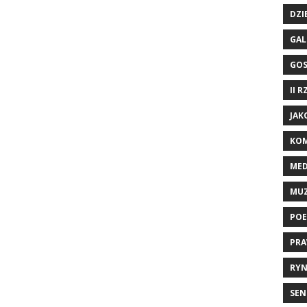
DZI
GAL
GO
II 
JAK
KOM
ME
MU
POE
PRA
RYN
SEN