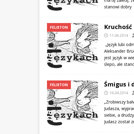
ma tę zaletę, ż
stanowi dobry 
Kruchość 
FELIETON
11.06.2014
„Język lubi odm
Aleksander Brü
jest język w wi
ślepo, ale sta
Śmigus i 
FELIETON
16.04.2014
„Zrobiwszy bał
Judasza, wypra
siebie, a drudz
Judasz został 