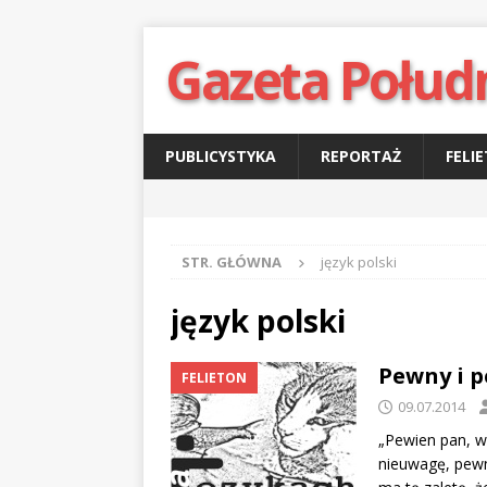
Gazeta Połud
PUBLICYSTYKA
REPORTAŻ
FELI
STR. GŁÓWNA
język polski
język polski
Pewny i 
FELIETON
09.07.2014
„Pewien pan, w
nieuwagę, pewn