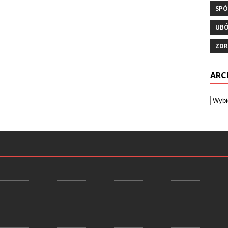
SPÓ
UB
ZDR
ARC