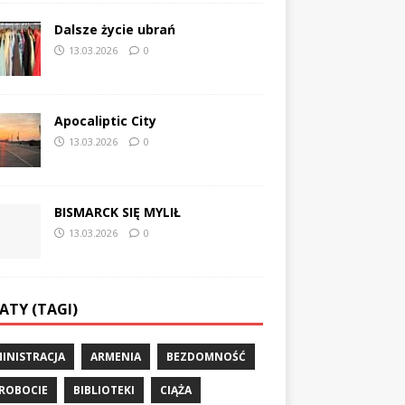
Dalsze życie ubrań
13.03.2026
0
Apocaliptic City
13.03.2026
0
BISMARCK SIĘ MYLIŁ
13.03.2026
0
ATY (TAGI)
INISTRACJA
ARMENIA
BEZDOMNOŚĆ
ROBOCIE
BIBLIOTEKI
CIĄŻA