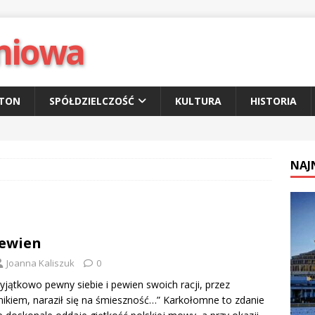
niowa
ETON
SPÓŁDZIELCZOŚĆ
KULTURA
HISTORIA
NAJ
pewien
Joanna Kaliszuk
0
yjątkowo pewny siebie i pewien swoich racji, przez
ikiem, naraził się na śmieszność…” Karkołomne to zdanie