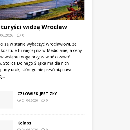
 turyści widzą Wrocław
.06.2026
0
ci są w stanie wybaczyć Wrocławiowi, że
kosztuje tu więcej niż w Mediolanie, a ceny
tów wstępu mogą przyprawiać o zawrót
. Stolica Dolnego Śląska ma dla nich
party urok, którego nie przyćmią nawet
...
CZŁOWIEK JEST ZŁY
24.06.2026
0
Kolaps
24.06.2026
0