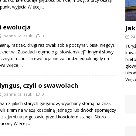
e doskonale oddaje giętkość polskiej mowy, a przy okazji
punkt wyjścia
Więcej…
i ewolucja
Jak
Joanna Kaliszuk
0
24
ianę, raz tak, drugi raz owak sobie poczyna”, pisał niegdyś
Turyś
ckner w „Zasadach etymologii słowiańskiej”. Innymi słowy:
kawa 
ecznym ruchu. Ta ewolucja nie zachodzi jednak nigdy na
bile
nowi
Więcej…
głowy
nieod
Więcej
dyngus, czyli o swawolach
Joanna Kaliszuk
0
wan z jakich starych gałganów, wypchany słomą na znak
wili z nim na wieżą kościelną jednego lub dwóch spomiędzy
y z kijami na pogotowiu przed kościołem stanęli. Skoro
zrucony
Więcej…