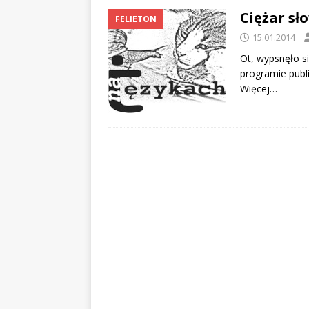
Ciężar sł
FELIETON
15.01.2014
Ot, wypsnęło s
programie publi
Więcej…