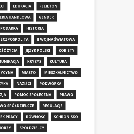
ECI
EDUKACJA
FELIETON
ERIA HANDLOWA
GENDER
SPODARKA
HISTORIA
RZECZPOSPOLITA
II WOJNA ŚWIATOWA
OŚĆ ŻYCIA
JĘZYK POLSKI
KOBIETY
UNIKACJA
KRYZYS
KULTURA
DYCYNA
MIASTO
MIESZKALNICTWO
ZYKA
NAZIŚCI
PODWÓRKA
ZJA
POMOC SPOŁECZNA
PRAWO
WO SPÓŁDZIELCZE
REGULACJE
EK PRACY
RÓWNOŚĆ
SCHRONISKO
IORZY
SPÓŁDZIELCY