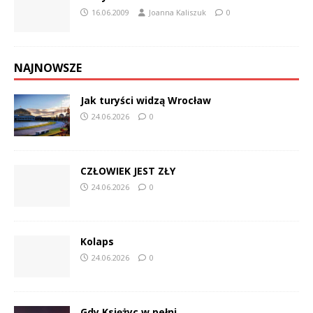
16.06.2009
Joanna Kaliszuk
0
NAJNOWSZE
Jak turyści widzą Wrocław
24.06.2026
0
CZŁOWIEK JEST ZŁY
24.06.2026
0
Kolaps
24.06.2026
0
Gdy Księżyc w pełni