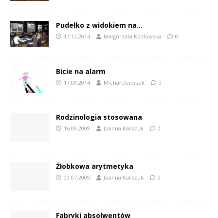
Pudełko z widokiem na…
17.12.2014
Małgorzata Kozłowska
0
Bicie na alarm
17.09.2014
Michał Dzierżak
0
Rodzinologia stosowana
16.09.2009
Joanna Kaliszuk
0
Żłobkowa arytmetyka
09.07.2009
Joanna Kaliszuk
0
Fabryki absolwentów