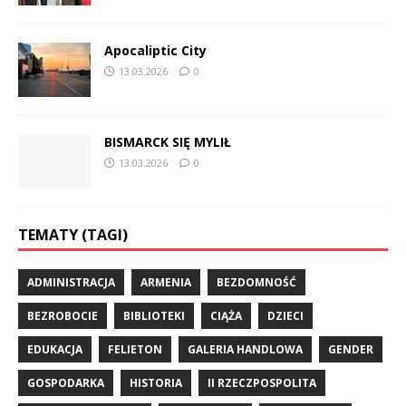
Apocaliptic City
13.03.2026
0
BISMARCK SIĘ MYLIŁ
13.03.2026
0
TEMATY (TAGI)
ADMINISTRACJA
ARMENIA
BEZDOMNOŚĆ
BEZROBOCIE
BIBLIOTEKI
CIĄŻA
DZIECI
EDUKACJA
FELIETON
GALERIA HANDLOWA
GENDER
GOSPODARKA
HISTORIA
II RZECZPOSPOLITA