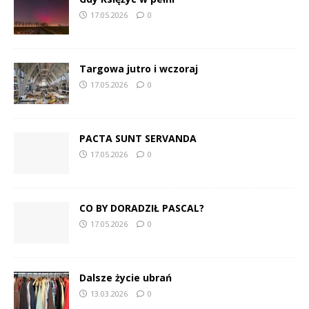
17.05.2026
0
Targowa jutro i wczoraj
17.05.2026
0
PACTA SUNT SERVANDA
17.05.2026
0
CO BY DORADZIŁ PASCAL?
17.05.2026
0
Dalsze życie ubrań
13.03.2026
0