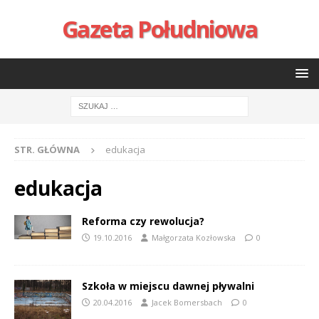
Gazeta Południowa
STR. GŁÓWNA
edukacja
edukacja
Reforma czy rewolucja?
19.10.2016
Małgorzata Kozłowska
0
Szkoła w miejscu dawnej pływalni
20.04.2016
Jacek Bomersbach
0