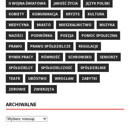
II WOJNA ŚWIATOWA
JAKOŚĆ ŻYCIA
JĘZYK POLSKI
KOBIETY
KOMUNIKACJA
KRYZYS
KULTURA
MEDYCYNA
MIASTO
MIESZKALNICTWO
MUZYKA
NAZIŚCI
PODWÓRKA
POEZJA
POMOC SPOŁECZNA
PRAWO
PRAWO SPÓŁDZIELCZE
REGULACJE
RYNEK PRACY
RÓWNOŚĆ
SCHRONISKO
SENIORZY
SPÓŁDZIELCY
SPÓŁDZIELCZOŚĆ
SPÓŁDZIELNIE
TEATR
UBÓSTWO
WROCŁAW
ZABYTKI
ZDROWIE
ZWIERZĘTA
ARCHIWALNE