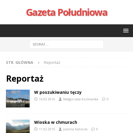
Gazeta Południowa
STR. GŁÓWNA
Reportaż
Reportaż
W poszukiwaniu tęczy
16.03.2016
Małgorzata Kozłowska
0
Wioska w chmurach
11.02.2015
Joanna Kaliszuk
0