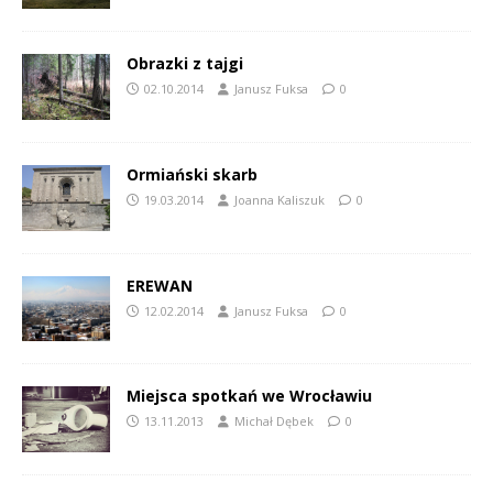
Obrazki z tajgi
02.10.2014
Janusz Fuksa
0
Ormiański skarb
19.03.2014
Joanna Kaliszuk
0
EREWAN
12.02.2014
Janusz Fuksa
0
Miejsca spotkań we Wrocławiu
13.11.2013
Michał Dębek
0