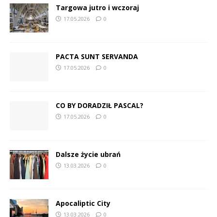
Targowa jutro i wczoraj
17.05.2026
0
PACTA SUNT SERVANDA
17.05.2026
0
CO BY DORADZIŁ PASCAL?
17.05.2026
0
Dalsze życie ubrań
13.03.2026
0
Apocaliptic City
13.03.2026
0