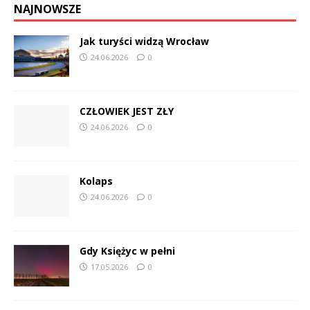
NAJNOWSZE
Jak turyści widzą Wrocław
24.06.2026
0
CZŁOWIEK JEST ZŁY
24.06.2026
0
Kolaps
24.06.2026
0
Gdy Księżyc w pełni
17.05.2026
0