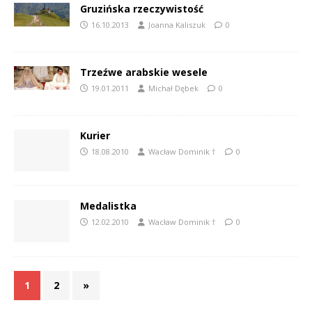
Gruzińska rzeczywistość
16.10.2013
Joanna Kaliszuk
0
Trzeźwe arabskie wesele
19.01.2011
Michał Dębek
0
Kurier
18.08.2010
Wacław Dominik †
0
Medalistka
12.02.2010
Wacław Dominik †
0
1
2
»