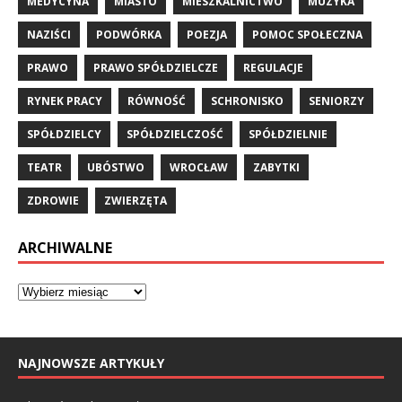
MEDYCYNA
MIASTO
MIESZKALNICTWO
MUZYKA
NAZIŚCI
PODWÓRKA
POEZJA
POMOC SPOŁECZNA
PRAWO
PRAWO SPÓŁDZIELCZE
REGULACJE
RYNEK PRACY
RÓWNOŚĆ
SCHRONISKO
SENIORZY
SPÓŁDZIELCY
SPÓŁDZIELCZOŚĆ
SPÓŁDZIELNIE
TEATR
UBÓSTWO
WROCŁAW
ZABYTKI
ZDROWIE
ZWIERZĘTA
ARCHIWALNE
NAJNOWSZE ARTYKUŁY