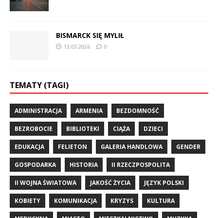
BISMARCK SIĘ MYLIŁ
13.03.2026
0
TEMATY (TAGI)
ADMINISTRACJA
ARMENIA
BEZDOMNOŚĆ
BEZROBOCIE
BIBLIOTEKI
CIĄŻA
DZIECI
EDUKACJA
FELIETON
GALERIA HANDLOWA
GENDER
GOSPODARKA
HISTORIA
II RZECZPOSPOLITA
II WOJNA ŚWIATOWA
JAKOŚĆ ŻYCIA
JĘZYK POLSKI
KOBIETY
KOMUNIKACJA
KRYZYS
KULTURA