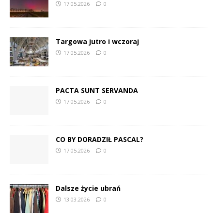
17.05.2026
0
Targowa jutro i wczoraj
17.05.2026
0
PACTA SUNT SERVANDA
17.05.2026
0
CO BY DORADZIŁ PASCAL?
17.05.2026
0
Dalsze życie ubrań
13.03.2026
0