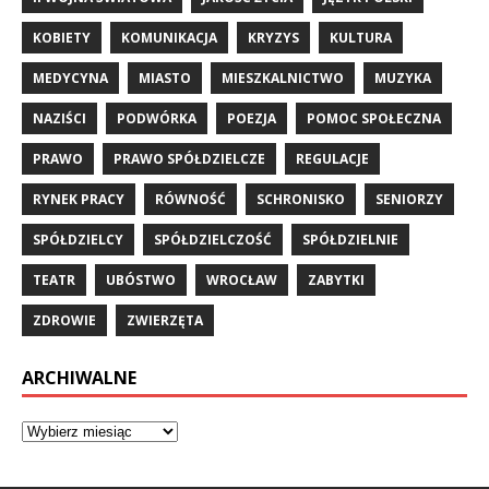
KOBIETY
KOMUNIKACJA
KRYZYS
KULTURA
MEDYCYNA
MIASTO
MIESZKALNICTWO
MUZYKA
NAZIŚCI
PODWÓRKA
POEZJA
POMOC SPOŁECZNA
PRAWO
PRAWO SPÓŁDZIELCZE
REGULACJE
RYNEK PRACY
RÓWNOŚĆ
SCHRONISKO
SENIORZY
SPÓŁDZIELCY
SPÓŁDZIELCZOŚĆ
SPÓŁDZIELNIE
TEATR
UBÓSTWO
WROCŁAW
ZABYTKI
ZDROWIE
ZWIERZĘTA
ARCHIWALNE