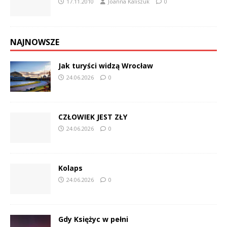
17.11.2010
Joanna Kaliszuk
0
NAJNOWSZE
Jak turyści widzą Wrocław
24.06.2026
0
CZŁOWIEK JEST ZŁY
24.06.2026
0
Kolaps
24.06.2026
0
Gdy Księżyc w pełni