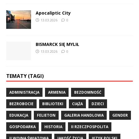
Apocaliptic City
13.03.2026
0
BISMARCK SIĘ MYLIŁ
13.03.2026
0
TEMATY (TAGI)
ADMINISTRACJA
ARMENIA
BEZDOMNOŚĆ
BEZROBOCIE
BIBLIOTEKI
CIĄŻA
DZIECI
EDUKACJA
FELIETON
GALERIA HANDLOWA
GENDER
GOSPODARKA
HISTORIA
II RZECZPOSPOLITA
II WOJNA ŚWIATOWA
JAKOŚĆ ŻYCIA
JĘZYK POLSKI