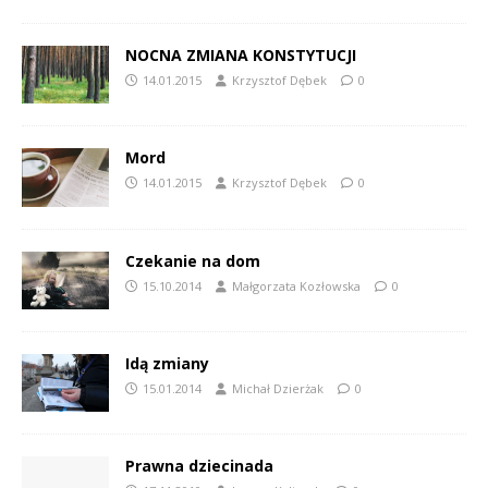
NOCNA ZMIANA KONSTYTUCJI
14.01.2015
Krzysztof Dębek
0
Mord
14.01.2015
Krzysztof Dębek
0
Czekanie na dom
15.10.2014
Małgorzata Kozłowska
0
Idą zmiany
15.01.2014
Michał Dzierżak
0
Prawna dziecinada