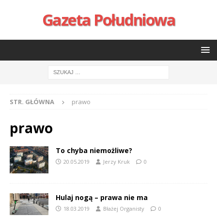
Gazeta Południowa
STR. GŁÓWNA
prawo
prawo
To chyba niemożliwe?
20.05.2019
Jerzy Kruk
0
Hulaj nogą – prawa nie ma
18.03.2019
Błażej Organisty
0