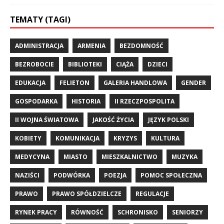
TEMATY (TAGI)
ADMINISTRACJA
ARMENIA
BEZDOMNOŚĆ
BEZROBOCIE
BIBLIOTEKI
CIĄŻA
DZIECI
EDUKACJA
FELIETON
GALERIA HANDLOWA
GENDER
GOSPODARKA
HISTORIA
II RZECZPOSPOLITA
II WOJNA ŚWIATOWA
JAKOŚĆ ŻYCIA
JĘZYK POLSKI
KOBIETY
KOMUNIKACJA
KRYZYS
KULTURA
MEDYCYNA
MIASTO
MIESZKALNICTWO
MUZYKA
NAZIŚCI
PODWÓRKA
POEZJA
POMOC SPOŁECZNA
PRAWO
PRAWO SPÓŁDZIELCZE
REGULACJE
RYNEK PRACY
RÓWNOŚĆ
SCHRONISKO
SENIORZY