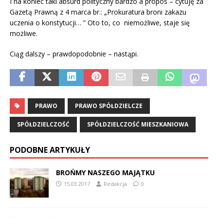
I na koniec taki absurd polityczny bardzo a propos – cytuję za
Gazetą Prawną z 4 marca br.: „Prokuratura broni zakazu
uczenia o konstytucji… ” Oto to, co niemożliwe, staje się
możliwe.
Ciąg dalszy – prawdopodobnie – nastąpi.
PRAWO
PRAWO SPÓŁDZIELCZE
SPÓŁDZIELCZOŚĆ
SPÓŁDZIELCZOŚĆ MIESZKANIOWA
PODOBNE ARTYKUŁY
BROŃMY NASZEGO MAJĄTKU
15.03.2017
Redakcja
0