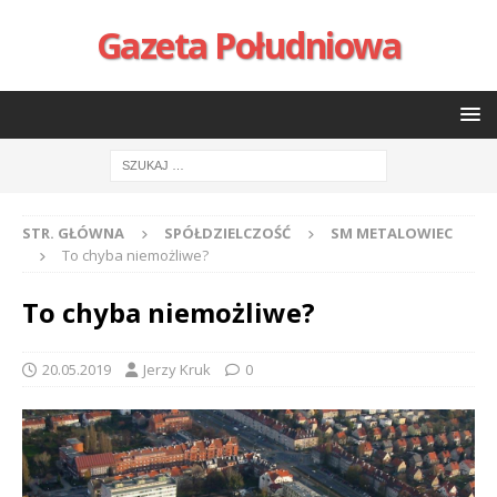
Gazeta Południowa
STR. GŁÓWNA
SPÓŁDZIELCZOŚĆ
SM METALOWIEC
To chyba niemożliwe?
To chyba niemożliwe?
20.05.2019
Jerzy Kruk
0