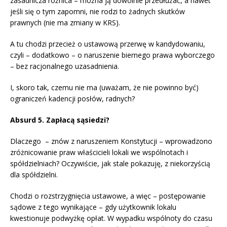
zasadnicza różnica – można ją dowolnie przedłużać, a nawet
jeśli się o tym zapomni, nie rodzi to żadnych skutków
prawnych (nie ma zmiany w KRS).
A tu chodzi przecież o ustawową przerwę w kandydowaniu,
czyli – dodatkowo – o naruszenie biernego prawa wyborczego
– bez racjonalnego uzasadnienia.
I, skoro tak, czemu nie ma (uważam, że nie powinno być)
ograniczeń kadencji posłów, radnych?
Absurd 5. Zapłacą sąsiedzi?
Dlaczego – znów z naruszeniem Konstytucji – wprowadzono
zróżnicowanie praw właścicieli lokali we wspólnotach i
spółdzielniach? Oczywiście, jak stale pokazuję, z niekorzyścią
dla spółdzielni.
Chodzi o rozstrzygnięcia ustawowe, a więc – postępowanie
sądowe z tego wynikające – gdy użytkownik lokalu
kwestionuje podwyżkę opłat. W wypadku wspólnoty do czasu