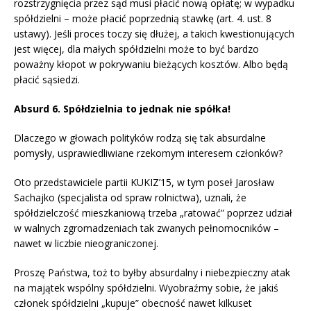
rozstrzygnięcia przez sąd musi płacić nową opłatę; w wypadku
spółdzielni – może płacić poprzednią stawkę (art. 4. ust. 8
ustawy). Jeśli proces toczy się dłużej, a takich kwestionujących
jest więcej, dla małych spółdzielni może to być bardzo
poważny kłopot w pokrywaniu bieżących kosztów. Albo będą
płacić sąsiedzi.
Absurd 6. Spółdzielnia to jednak nie spółka!
Dlaczego w głowach polityków rodzą się tak absurdalne
pomysły, usprawiedliwiane rzekomym interesem członków?
Oto przedstawiciele partii KUKIZ’15, w tym poseł Jarosław
Sachajko (specjalista od spraw rolnictwa), uznali, że
spółdzielczość mieszkaniową trzeba „ratować” poprzez udział
w walnych zgromadzeniach tak zwanych pełnomocników –
nawet w liczbie nieograniczonej.
Proszę Państwa, toż to byłby absurdalny i niebezpieczny atak
na majątek wspólny spółdzielni. Wyobraźmy sobie, że jakiś
członek spółdzielni „kupuje” obecność nawet kilkuset