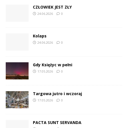
CZŁOWIEK JEST ZŁY
24.06.2026
0
Kolaps
24.06.2026
0
Gdy Księżyc w pełni
17.05.2026
0
Targowa jutro i wczoraj
17.05.2026
0
PACTA SUNT SERVANDA