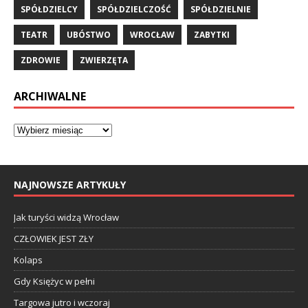
SPÓŁDZIELCY
SPÓŁDZIELCZOŚĆ
SPÓŁDZIELNIE
TEATR
UBÓSTWO
WROCŁAW
ZABYTKI
ZDROWIE
ZWIERZĘTA
ARCHIWALNE
NAJNOWSZE ARTYKUŁY
Jak turyści widzą Wrocław
CZŁOWIEK JEST ZŁY
Kolaps
Gdy Księżyc w pełni
Targowa jutro i wczoraj