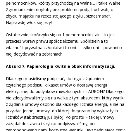
pełnomocników, którzy przychodzą na Walne… I takie Walne
Zgromadzenie mogłoby bez problemu podjąć uchwałę o
zbyciu majątku na rzecz stojącego z tyłu „biznesmana”.
Naprawdę włos się jeży!
Ostatecznie skończyło się na 1 pełnomocniku, ale i to jest
przecież wbrew prawu spółdzielczemu. Spółdzielnia to
własność prywatna członków i to oni – i tylko oni – powinni o
niej decydować na zebraniach.
Absurd 7. Papierologia kwitnie obok informatyzacji.
Dlaczego musieliśmy podpisać, do tego z żądaniem
czytelnego podpisu, kilkaset umów o dostawę energii
elektrycznej do budynków mieszkalnych z TAURON? Dlaczego
nie zdecydowaliśmy się na walkę z tym absurdem, który wynikł
z żądania umowy osobno dla każdego licznika energii, a nie na
przykład jednej umowy, do której dołączano by wykaz tych
liczników (tak zresztą już było). Po prostu – takiej umowy
zażądał dostawca i szybko podpisywaliśmy, bo
zaproponowano nam korzystne warunki, uwzględniające ceny