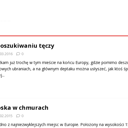
oszukiwaniu tęczy
.03.2016
0
kam już trochę w tym mieście na końcu Europy, gdzie pomimo deszc
owych ubraniach, a na głównym deptaku można usłyszeć, jak ktoś śpie
...
oska w chmurach
.02.2015
0
dno z najniezwyklejszych miejsc w Europie. Położony na wysokości 