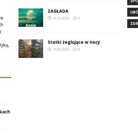
SPÓ
ZAGŁADA
UB
wa
12.12.2024
0
ZDR
ch
y
Statki żeglujące w nocy
tyką,
15.05.2024
0
ikach