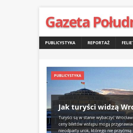
Gazeta Połud
PUBLICYSTYKA
REPORTAŻ
FELI
PUBLICYSTYKA
Jak turyści widzą W
cyzje, jak będzie
wieniec
Turyści są w stanie wybaczyć Wrocławi
Aromat świeżo
ceny biletów wstępu mogą przyprawiać
wa i owoce, ktoś
nieodparty urok, którego nie przyćmi