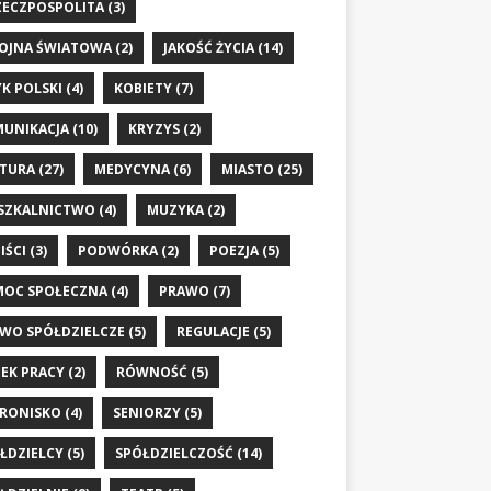
RZECZPOSPOLITA
(3)
WOJNA ŚWIATOWA
(2)
JAKOŚĆ ŻYCIA
(14)
YK POLSKI
(4)
KOBIETY
(7)
UNIKACJA
(10)
KRYZYS
(2)
TURA
(27)
MEDYCYNA
(6)
MIASTO
(25)
SZKALNICTWO
(4)
MUZYKA
(2)
IŚCI
(3)
PODWÓRKA
(2)
POEZJA
(5)
OC SPOŁECZNA
(4)
PRAWO
(7)
WO SPÓŁDZIELCZE
(5)
REGULACJE
(5)
EK PRACY
(2)
RÓWNOŚĆ
(5)
RONISKO
(4)
SENIORZY
(5)
ŁDZIELCY
(5)
SPÓŁDZIELCZOŚĆ
(14)