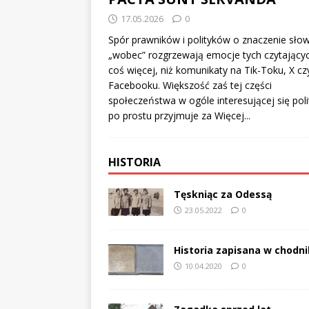
17.05.2026
0
Spór prawników i polityków o znaczenie sło
„wobec” rozgrzewają emocje tych czytający
coś więcej, niż komunikaty na Tik-Toku, X cz
Facebooku. Większość zaś tej części
społeczeństwa w ogóle interesującej się poli
po prostu przyjmuje za
Więcej...
HISTORIA
Tęskniąc za Odessą
23.05.2022
0
Historia zapisana w chodn
10.04.2020
0