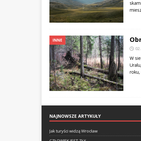
skami
mies
Obr
INNE
02
W sie
Uralu
roku,
NAJNOWSZE ARTYKUŁY
Jak turyści widzą Wrocław
CZŁOWIEK JEST ZŁY