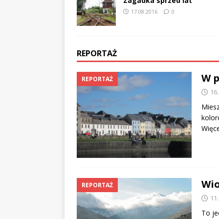
Zagadka sprzed lat
17.08.2016
0
REPORTAŻ
W p
REPORTAŻ
16
Miesz
kolor
Więcej
Wi
REPORTAŻ
11
To je