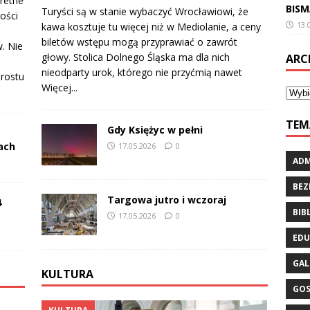
retne
BISM
Turyści są w stanie wybaczyć Wrocławiowi, że
ości
13.
kawa kosztuje tu więcej niż w Mediolanie, a ceny
biletów wstępu mogą przyprawiać o zawrót
. Nie
głowy. Stolica Dolnego Śląska ma dla nich
ARC
nieodparty urok, którego nie przyćmią nawet
prostu
Więcej...
TEM
Gdy Księżyc w pełni
ach
17.05.2026
0
ADM
BE
Targowa jutro i wczoraj
4
BIB
17.05.2026
0
EDU
GAL
KULTURA
GO