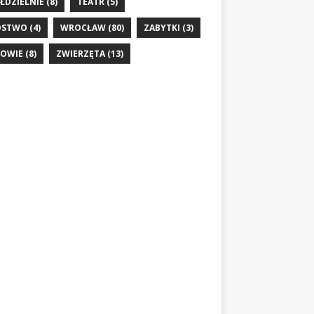
ŁDZIELNIE
(8)
TEATR
(5)
ÓSTWO
(4)
WROCŁAW
(80)
ZABYTKI
(3)
OWIE
(8)
ZWIERZĘTA
(13)