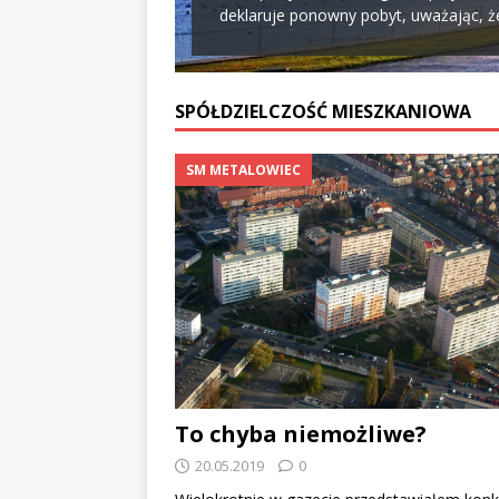
deklaruje ponowny pobyt, uważając, że
SPÓŁDZIELCZOŚĆ MIESZKANIOWA
SM METALOWIEC
To chyba niemożliwe?
20.05.2019
0