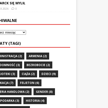
ARCK SIĘ MYLIŁ
03.2026
0
HIWALNE
ATY (TAGI)
INISTRACJA
(2)
ARMENIA
(2)
ZDOMNOŚĆ
(3)
BEZROBOCIE
(2)
LIOTEKI
(3)
CIĄŻA
(2)
DZIECI
(9)
KACJA
(7)
FELIETON
(6)
ERIA HANDLOWA
(2)
GENDER
(8)
SPODARKA
(3)
HISTORIA
(4)