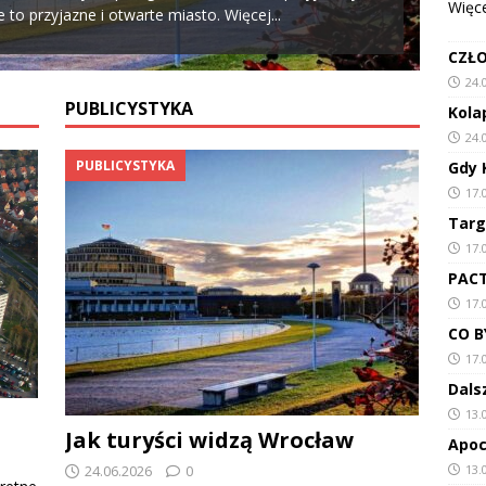
Więcej
 to przyjazne i otwarte miasto.
Więcej...
Kow
CZŁO
24.
PUBLICYSTYKA
Kola
24.
PUBLICYSTYKA
Gdy 
17.
Targ
17.
PAC
17.
CO B
17.
Dals
13.
Jak turyści widzą Wrocław
Apoc
13.
24.06.2026
0