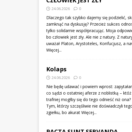
CZŁOWIEK JEST ZŁY
24.06.2026
0
Dlaczego tak szybko dajemy się podzielić, sk
zamknąć na dyskusję? Przecież sukces odno
tylko solidarnie współpracując. Moja odpowi
bo człowiek jest zły. Ale nie z natury. Z natury
uważał Platon, Arystoteles, Konfucjusz, a n
Więcej...
Kolaps
24.06.2026
0
Nie będę udawać i powiem wprost: zapytała
co sądzi o ostatniej aferze z noblistką – któż
trafniej mogłby się do tego odnieść niż ona
Tym, którzy szczęśliwie nie doświadczyli teg
zgiełku, bo akurat
Więcej...
PACTA SUNT SERVANDA