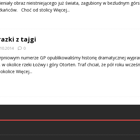
eniały obraz nieistniejącego już świata, zagubiony w bezludnym górs
zkańców. Choć od stolicy
Więcej...
azki z tajgi
.10.2014
0
rpniowym numerze GP opublikowaliśmy historię dramatycznej wypra
, w okolice rzeki Łoźwy i góry Otorten. Traf chciał, że pół roku wcześn
 okolice
Więcej...