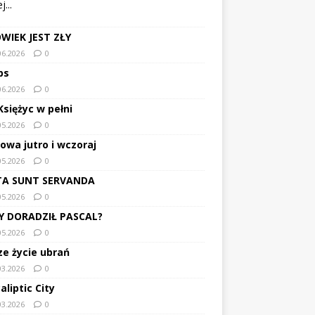
...
alska i Yugoton. Tę ostatnią
Więcej...
WIEK JEST ZŁY
06.2026
0
ps
06.2026
0
Księżyc w pełni
05.2026
0
owa jutro i wczoraj
05.2026
0
TA SUNT SERVANDA
05.2026
0
Y DORADZIŁ PASCAL?
05.2026
0
ze życie ubrań
03.2026
0
aliptic City
03.2026
0