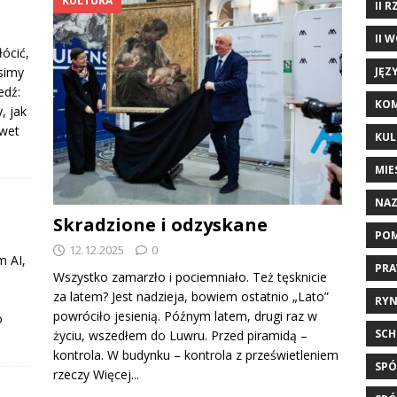
KULTURA
II 
II 
łócić,
simy
JĘZ
edź:
KOM
, jak
awet
KUL
MIE
NAZ
Skradzione i odzyskane
POM
12.12.2025
0
m AI,
PRA
Wszystko zamarzło i pociemniało. Też tęsknicie
za latem? Jest nadzieja, bowiem ostatnio „Lato”
?
RYN
powróciło jesienią. Późnym latem, drugi raz w
o
SCH
życiu, wszedłem do Luwru. Przed piramidą –
kontrola. W budynku – kontrola z prześwietleniem
SPÓ
rzeczy
Więcej...