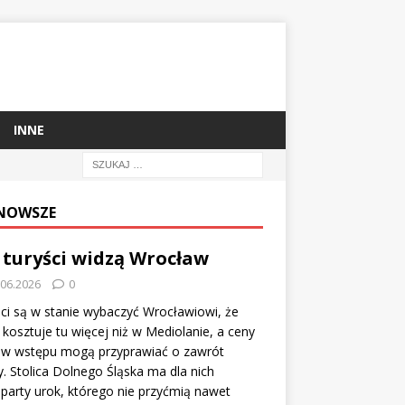
INNE
NOWSZE
ICYSTYKA
 turyści widzą Wrocław
.06.2026
0
dy Księżyc w pełni
ci są w stanie wybaczyć Wrocławiowi, że
kosztuje tu więcej niż w Mediolanie, a ceny
ochani w zjawiskach astronomicznych z niecierpliwością odliczają dni
tów wstępu mogą przyprawiać o zawrót
niebie Księżyc całkowicie zasłoni Słońce. Chwilę później polecą Pers
. Stolica Dolnego Śląska ma dla nich
pocznie się sezon polowań na niebieskie zorze. Robiąc wiosenne po
party urok, którego nie przyćmią nawet
ety magnetofonowe z młodszej młodości: U2, Lady Pank, Budka Sufl