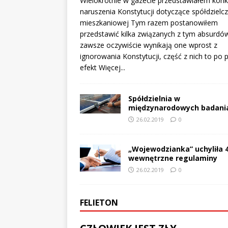
Wielokrotnie w gazecie przedstawiałem konk
naruszenia Konstytucji dotyczące spółdzielcz
mieszkaniowej Tym razem postanowiłem
przedstawić kilka związanych z tym absurdów
zawsze oczywiście wynikają one wprost z
ignorowania Konstytucji, część z nich to po 
efekt
Więcej...
Spółdzielnia w
międzynarodowych badani
26.02.2019
0
„Wojewodzianka” uchyliła 
wewnętrzne regulaminy
26.02.2019
0
FELIETON