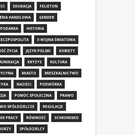
ECI
EDUKACJA
FELIETON
ERIA HANDLOWA
GENDER
SPODARKA
HISTORIA
RZECZPOSPOLITA
II WOJNA ŚWIATOWA
OŚĆ ŻYCIA
JĘZYK POLSKI
KOBIETY
UNIKACJA
KRYZYS
KULTURA
DYCYNA
MIASTO
MIESZKALNICTWO
ZYKA
NAZIŚCI
PODWÓRKA
ZJA
POMOC SPOŁECZNA
PRAWO
WO SPÓŁDZIELCZE
REGULACJE
EK PRACY
RÓWNOŚĆ
SCHRONISKO
IORZY
SPÓŁDZIELCY