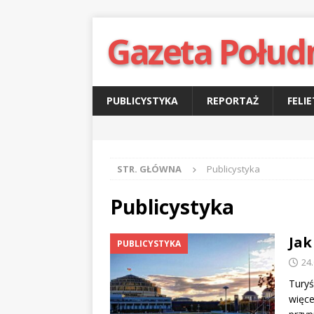
Gazeta Połud
PUBLICYSTYKA
REPORTAŻ
FELI
STR. GŁÓWNA
Publicystyka
Publicystyka
Jak
PUBLICYSTYKA
24
Turyś
więce