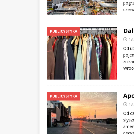
pogr
czer
Dal
PUBLICYSTYKA
13
Od ub
poje
znikn
Wrocł
Apo
PUBLICYSTYKA
13
Od cz
słysz
amery
decyz