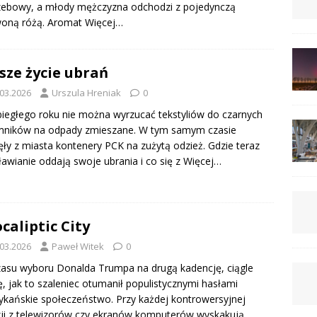
zebowy, a młody mężczyzna odchodzi z pojedynczą
woną różą. Aromat
Więcej…
sze życie ubrań
.03.2026
Urszula Hreniak
0
iegłego roku nie można wyrzucać tekstyliów do czarnych
mników na odpady zmieszane. W tym samym czasie
ęły z miasta kontenery PCK na zużytą odzież. Gdzie teraz
awianie oddają swoje ubrania i co się z
Więcej…
caliptic City
.03.2026
Paweł Witek
0
asu wyboru Donalda Trumpa na drugą kadencję, ciągle
ę, jak to szaleniec otumanił populistycznymi hasłami
kańskie społeczeństwo. Przy każdej kontrowersyjnej
ji z telewizorów czy ekranów komputerów wyskakują