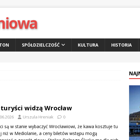
niowa
ETON
SPÓŁDZIELCZOŚĆ
KULTURA
HISTORIA
NAJ
 turyści widzą Wrocław
.06.2026
Urszula Hreniak
0
ci są w stanie wybaczyć Wrocławiowi, że kawa kosztuje tu
j niż w Mediolanie, a ceny biletów wstępu mogą