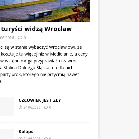
 turyści widzą Wrocław
.06.2026
0
ci są w stanie wybaczyć Wrocławiowi, że
kosztuje tu więcej niż w Mediolanie, a ceny
tów wstępu mogą przyprawiać o zawrót
. Stolica Dolnego Śląska ma dla nich
party urok, którego nie przyćmią nawet
...
CZŁOWIEK JEST ZŁY
24.06.2026
0
Kolaps
24.06.2026
0