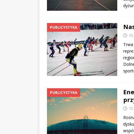
dyżur
Nas
PUBLICYSTYKA
13
Trwa 
repre
regio
Dolne
spor
Ene
PUBLICYSTYKA
prz
12
Rosną
dysku
wspól