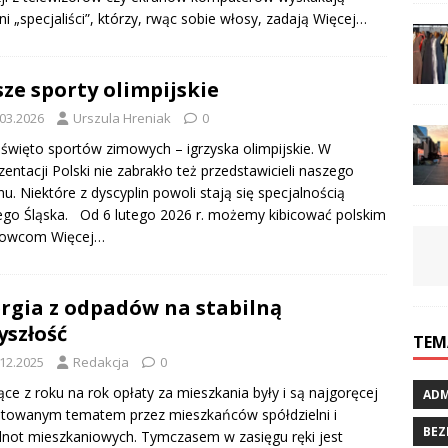
ni „specjaliści”, którzy, rwąc sobie włosy, zadają
Więcej…
ze sporty olimpijskie
.03.2026
Urszula Hreniak
0
święto sportów zimowych – igrzyska olimpijskie. W
zentacji Polski nie zabrakło też przedstawicieli naszego
nu. Niektóre z dyscyplin powoli stają się specjalnością
go Śląska. Od 6 lutego 2026 r. możemy kibicować polskim
towcom
Więcej…
rgia z odpadów na stabilną
yszłość
TEM
.12.2025
Redakcja
0
ce z roku na rok opłaty za mieszkania były i są najgoręcej
ADM
towanym tematem przez mieszkańców spółdzielni i
BEZ
not mieszkaniowych. Tymczasem w zasięgu ręki jest