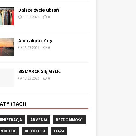
Dalsze życie ubrań
13.03.2026
0
Apocaliptic City
13.03.2026
0
BISMARCK SIĘ MYLIŁ
13.03.2026
0
ATY (TAGI)
INISTRACJA
ARMENIA
BEZDOMNOŚĆ
ROBOCIE
BIBLIOTEKI
CIĄŻA