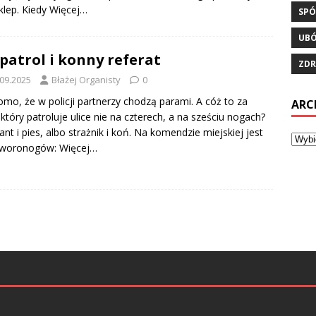
sklep. Kiedy
Więcej…
SPÓ
UB
 patrol i konny referat
ZDR
.09.2025
Błażej Organisty
0
mo, że w policji partnerzy chodzą parami. A cóż to za
ARC
 który patroluje ulice nie na czterech, a na sześciu nogach?
jant i pies, albo strażnik i koń. Na komendzie miejskiej jest
zworonogów:
Więcej…