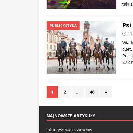
taki 
Psi
PUBLICYSTYKA
19
Wiado
duet,
Polic
27 c
1
2
…
46
»
NAJNOWSZE ARTYKUŁY
Jak turyści widzą Wrocław