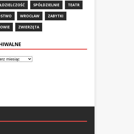
ŁDZIELCZOŚĆ
SPÓŁDZIELNIE
TEATR
ÓSTWO
WROCŁAW
ZABYTKI
OWIE
ZWIERZĘTA
HIWALNE