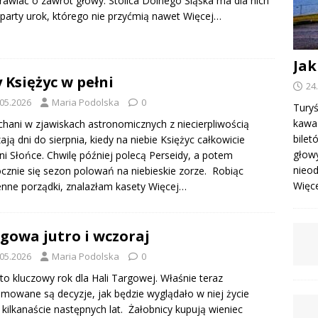
rawiać o zawrót głowy. Stolica Dolnego Śląska ma dla nich
party urok, którego nie przyćmią nawet
Więcej…
Jak
 Księżyc w pełni
24
.05.2026
Maria Podolska
0
Turyś
kawa 
hani w zjawiskach astronomicznych z niecierpliwością
bile
zają dni do sierpnia, kiedy na niebie Księżyc całkowicie
głowy
ni Słońce. Chwilę później polecą Perseidy, a potem
nieod
cznie się sezon polowań na niebieskie zorze. Robiąc
Więcej
nne porządki, znalazłam kasety
Więcej…
gowa jutro i wczoraj
.05.2026
Maria Podolska
0
to kluczowy rok dla Hali Targowej. Właśnie teraz
mowane są decyzje, jak będzie wyglądało w niej życie
 kilkanaście następnych lat. Żałobnicy kupują wieniec