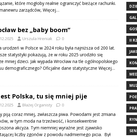
ązanie, które mogłoby realnie ograniczyć bieżące rachunki.
DZI
 manewru zarządców,
Więcej…
GAL
cław bez „baby boom”
GO
.12.2025
Urszula Hreniak
0
II 
a urodzeń w Polsce w 2024 roku była najniższa od 200 lat.
JAK
sze statystyki pokazują, że w roku 2025 urodziło się
ze mniej dzieci. Jak wypada Wrocław na tle ogólnopolskiego
KOM
su demograficznego? Oficjalne dane statystyczne
Więcej…
ME
MU
jest Polska, tu się mniej pije
POE
.12.2025
Błażej Organisty
0
PRA
y piją coraz mniej, zwłaszcza piwa. Powodami jest zmiana
RYN
ków, w tym moda na trzeźwość, i konsekwentnie
szona akcyza. Tym niemniej wyraźne jest zjawisko
SEN
tającej liczby zgonów z powodu nadmiernego picia. Był