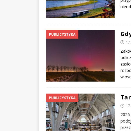
przyp
nieod
Gdy
PUBLICYSTYKA
17
Zakoc
odlic
zasło
rozpo
wiose
Tar
PUBLICYSTYKA
17
2026 
podej
przez