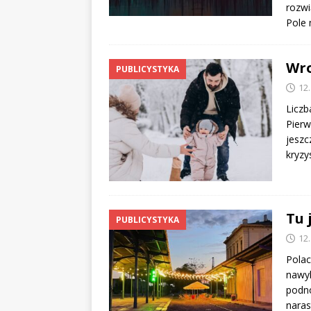
rozwi
Pole
Wro
PUBLICYSTYKA
12
Liczb
Pierw
jeszc
kryzy
Tu 
PUBLICYSTYKA
12
Polac
nawy
podno
naras