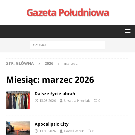
Gazeta Południowa
STR. GŁÓWNA
2026
marzec
Miesiąc:
marzec 2026
Dalsze życie ubrań
13.03.2026
Urszula Hreniak
0
Apocaliptic City
13.03.2026
Paweł Witek
0