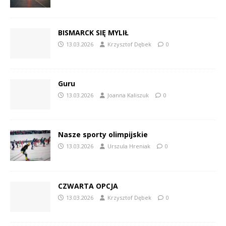
BISMARCK SIĘ MYLIŁ
13.03.2026
Krzysztof Dębek
0
Guru
13.03.2026
Joanna Kaliszuk
0
Nasze sporty olimpijskie
13.03.2026
Urszula Hreniak
0
CZWARTA OPCJA
13.03.2026
Krzysztof Dębek
0