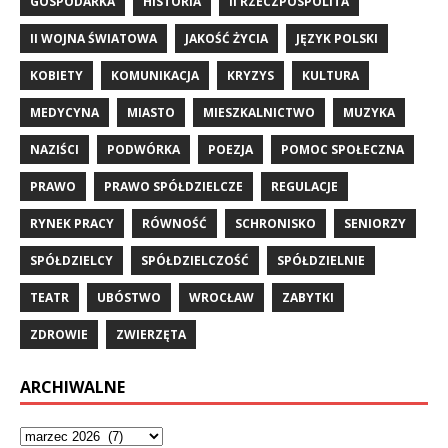
GOSPODARKA
HISTORIA
II RZECZPOSPOLITA
II WOJNA ŚWIATOWA
JAKOŚĆ ŻYCIA
JĘZYK POLSKI
KOBIETY
KOMUNIKACJA
KRYZYS
KULTURA
MEDYCYNA
MIASTO
MIESZKALNICTWO
MUZYKA
NAZIŚCI
PODWÓRKA
POEZJA
POMOC SPOŁECZNA
PRAWO
PRAWO SPÓŁDZIELCZE
REGULACJE
RYNEK PRACY
RÓWNOŚĆ
SCHRONISKO
SENIORZY
SPÓŁDZIELCY
SPÓŁDZIELCZOŚĆ
SPÓŁDZIELNIE
TEATR
UBÓSTWO
WROCŁAW
ZABYTKI
ZDROWIE
ZWIERZĘTA
ARCHIWALNE