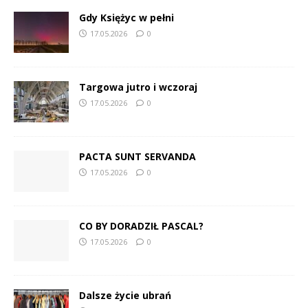
Gdy Księżyc w pełni
17.05.2026
0
Targowa jutro i wczoraj
17.05.2026
0
PACTA SUNT SERVANDA
17.05.2026
0
CO BY DORADZIŁ PASCAL?
17.05.2026
0
Dalsze życie ubrań