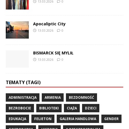
13.03.2026
0
Apocaliptic City
13.03.2026
0
BISMARCK SIĘ MYLIŁ
13.03.2026
0
TEMATY (TAGI)
ADMINISTRACJA
ARMENIA
BEZDOMNOŚĆ
BEZROBOCIE
BIBLIOTEKI
CIĄŻA
DZIECI
EDUKACJA
FELIETON
GALERIA HANDLOWA
GENDER