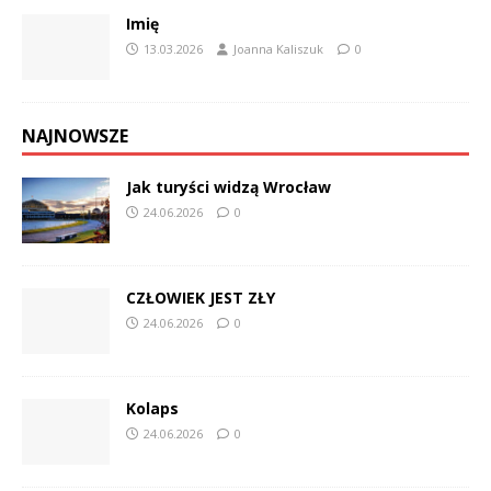
Imię
13.03.2026
Joanna Kaliszuk
0
NAJNOWSZE
Jak turyści widzą Wrocław
24.06.2026
0
CZŁOWIEK JEST ZŁY
24.06.2026
0
Kolaps
24.06.2026
0