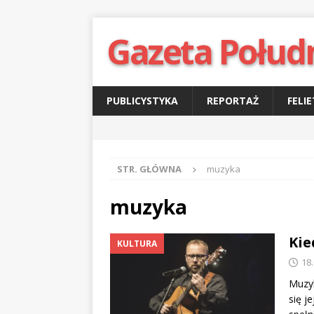
Gazeta Połud
PUBLICYSTYKA
REPORTAŻ
FELI
STR. GŁÓWNA
muzyka
muzyka
Kie
KULTURA
18
Muzyk
się j