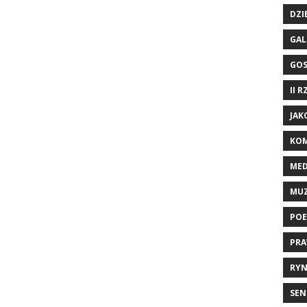
DZI
GAL
GO
II 
JAK
KOM
ME
MU
POE
PRA
RYN
SEN