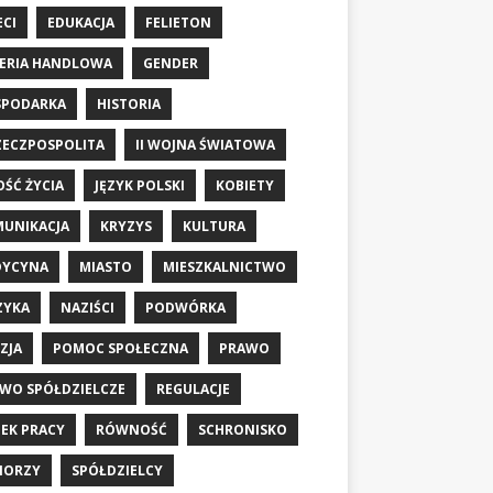
ECI
EDUKACJA
FELIETON
ERIA HANDLOWA
GENDER
SPODARKA
HISTORIA
RZECZPOSPOLITA
II WOJNA ŚWIATOWA
OŚĆ ŻYCIA
JĘZYK POLSKI
KOBIETY
UNIKACJA
KRYZYS
KULTURA
DYCYNA
MIASTO
MIESZKALNICTWO
ZYKA
NAZIŚCI
PODWÓRKA
ZJA
POMOC SPOŁECZNA
PRAWO
WO SPÓŁDZIELCZE
REGULACJE
EK PRACY
RÓWNOŚĆ
SCHRONISKO
IORZY
SPÓŁDZIELCY