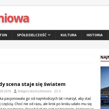
niowa
ETON
SPÓŁDZIELCZOŚĆ
KULTURA
HISTORIA
NAJ
dy scena staje się światem
.03.2019
Małgorzata Kozłowska
0
a pasjonowała go od najmłodszych lat i marzył, aby stać
ej częścią. Choć nie od razu, ale krok po kroku udało mu się