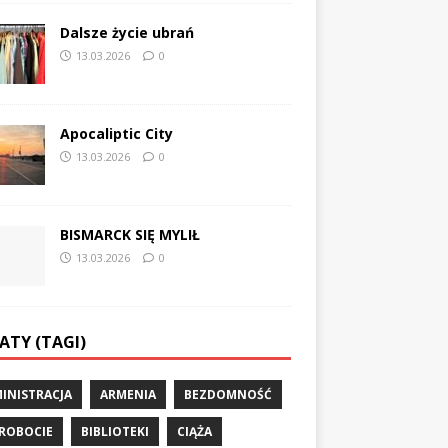
Dalsze życie ubrań
13.03.2026
0
Apocaliptic City
13.03.2026
0
BISMARCK SIĘ MYLIŁ
13.03.2026
0
ATY (TAGI)
INISTRACJA
ARMENIA
BEZDOMNOŚĆ
ROBOCIE
BIBLIOTEKI
CIĄŻA