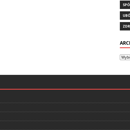
SPÓ
UB
ZDR
ARC