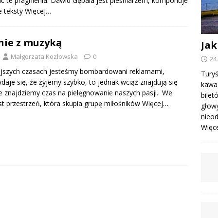
ić te pragnienia. Dawid Gębala jest pieśniarzem, komponuje
ze teksty
Więcej…
ie z muzyką
Jak
Małgorzata Kozłowska
0
24
ejszych czasach jesteśmy bombardowani reklamami,
Turyś
daje się, że żyjemy szybko, to jednak wciąż znajdują się
kawa 
ie znajdziemy czas na pielęgnowanie naszych pasji. We
bile
st przestrzeń, która skupia grupę miłośników
Więcej…
głowy
nieod
Więcej