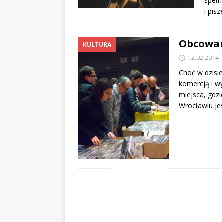
spełn
i pis
Obcowan
KULTURA
12.02.2014
Choć w dzisi
komercją i wy
miejsca, gdz
Wrocławiu je