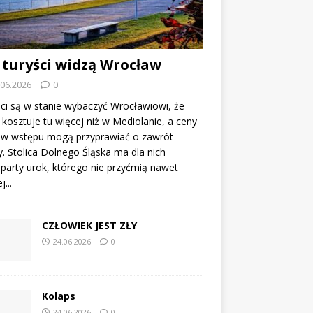
 turyści widzą Wrocław
.06.2026
0
ci są w stanie wybaczyć Wrocławiowi, że
kosztuje tu więcej niż w Mediolanie, a ceny
tów wstępu mogą przyprawiać o zawrót
. Stolica Dolnego Śląska ma dla nich
party urok, którego nie przyćmią nawet
...
CZŁOWIEK JEST ZŁY
24.06.2026
0
Kolaps
24.06.2026
0