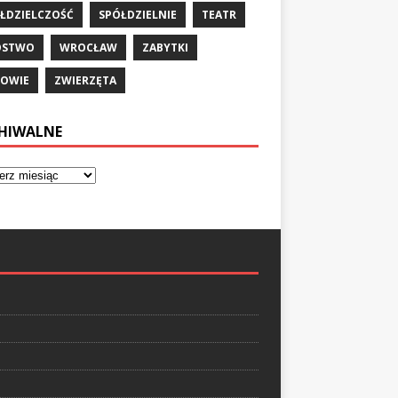
ŁDZIELCZOŚĆ
SPÓŁDZIELNIE
TEATR
ÓSTWO
WROCŁAW
ZABYTKI
OWIE
ZWIERZĘTA
HIWALNE