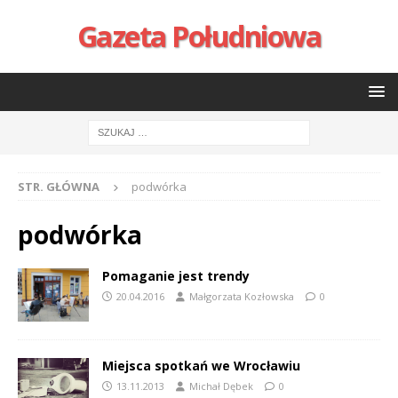
Gazeta Południowa
STR. GŁÓWNA
podwórka
podwórka
Pomaganie jest trendy
20.04.2016
Małgorzata Kozłowska
0
Miejsca spotkań we Wrocławiu
13.11.2013
Michał Dębek
0