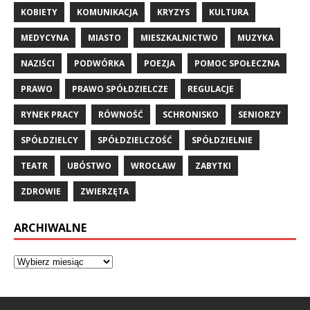
KOBIETY
KOMUNIKACJA
KRYZYS
KULTURA
MEDYCYNA
MIASTO
MIESZKALNICTWO
MUZYKA
NAZIŚCI
PODWÓRKA
POEZJA
POMOC SPOŁECZNA
PRAWO
PRAWO SPÓŁDZIELCZE
REGULACJE
RYNEK PRACY
RÓWNOŚĆ
SCHRONISKO
SENIORZY
SPÓŁDZIELCY
SPÓŁDZIELCZOŚĆ
SPÓŁDZIELNIE
TEATR
UBÓSTWO
WROCŁAW
ZABYTKI
ZDROWIE
ZWIERZĘTA
ARCHIWALNE