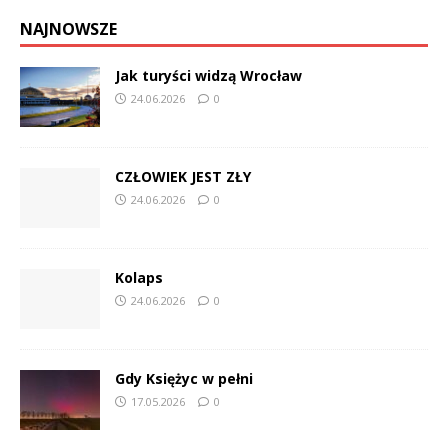
NAJNOWSZE
Jak turyści widzą Wrocław
24.06.2026
0
CZŁOWIEK JEST ZŁY
24.06.2026
0
Kolaps
24.06.2026
0
Gdy Księżyc w pełni
17.05.2026
0