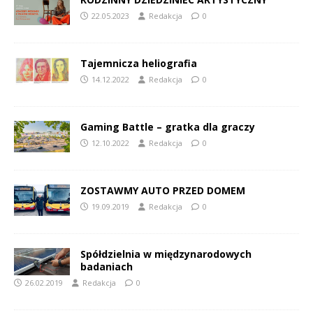
22.05.2023
Redakcja
0
Tajemnicza heliografia
14.12.2022
Redakcja
0
Gaming Battle – gratka dla graczy
12.10.2022
Redakcja
0
ZOSTAWMY AUTO PRZED DOMEM
19.09.2019
Redakcja
0
Spółdzielnia w międzynarodowych
badaniach
26.02.2019
Redakcja
0