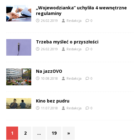
„Wojewodzianka” uchyliła 4 wewnętrzne
regulaminy
26.02.2019
Redakcja
0
Trzeba myśleć o przyszłości
26.02.2019
Redakcja
0
Na jazzOVO
10.08.2018
Redakcja
0
Kino bez pudru
11.07.2018
Redakcja
0
1
2
…
19
»