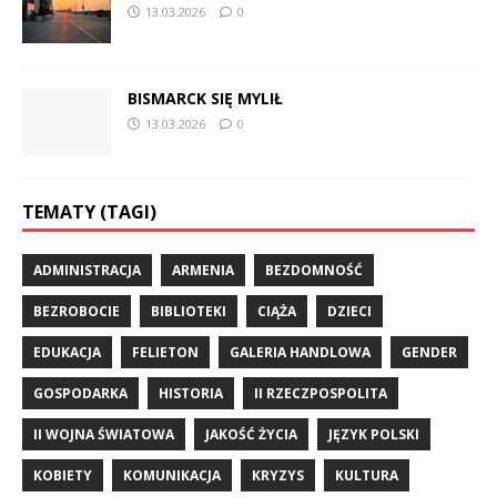
13.03.2026
0
BISMARCK SIĘ MYLIŁ
13.03.2026
0
TEMATY (TAGI)
ADMINISTRACJA
ARMENIA
BEZDOMNOŚĆ
BEZROBOCIE
BIBLIOTEKI
CIĄŻA
DZIECI
EDUKACJA
FELIETON
GALERIA HANDLOWA
GENDER
GOSPODARKA
HISTORIA
II RZECZPOSPOLITA
II WOJNA ŚWIATOWA
JAKOŚĆ ŻYCIA
JĘZYK POLSKI
KOBIETY
KOMUNIKACJA
KRYZYS
KULTURA