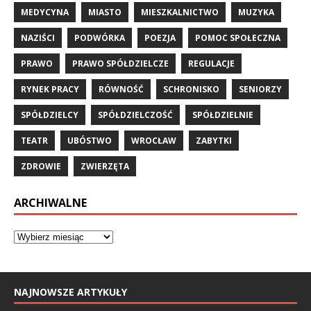
MEDYCYNA
MIASTO
MIESZKALNICTWO
MUZYKA
NAZIŚCI
PODWÓRKA
POEZJA
POMOC SPOŁECZNA
PRAWO
PRAWO SPÓŁDZIELCZE
REGULACJE
RYNEK PRACY
RÓWNOŚĆ
SCHRONISKO
SENIORZY
SPÓŁDZIELCY
SPÓŁDZIELCZOŚĆ
SPÓŁDZIELNIE
TEATR
UBÓSTWO
WROCŁAW
ZABYTKI
ZDROWIE
ZWIERZĘTA
ARCHIWALNE
NAJNOWSZE ARTYKUŁY