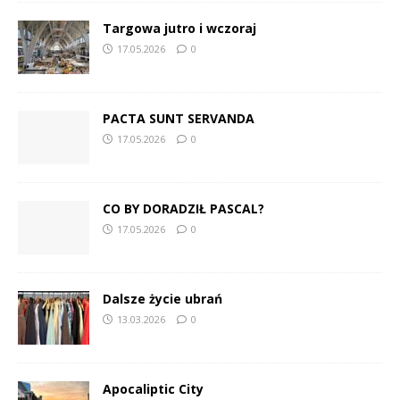
Targowa jutro i wczoraj
17.05.2026
0
PACTA SUNT SERVANDA
17.05.2026
0
CO BY DORADZIŁ PASCAL?
17.05.2026
0
Dalsze życie ubrań
13.03.2026
0
Apocaliptic City