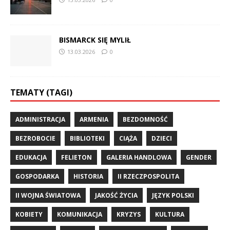
BISMARCK SIĘ MYLIŁ
13.03.2026
0
TEMATY (TAGI)
ADMINISTRACJA
ARMENIA
BEZDOMNOŚĆ
BEZROBOCIE
BIBLIOTEKI
CIĄŻA
DZIECI
EDUKACJA
FELIETON
GALERIA HANDLOWA
GENDER
GOSPODARKA
HISTORIA
II RZECZPOSPOLITA
II WOJNA ŚWIATOWA
JAKOŚĆ ŻYCIA
JĘZYK POLSKI
KOBIETY
KOMUNIKACJA
KRYZYS
KULTURA