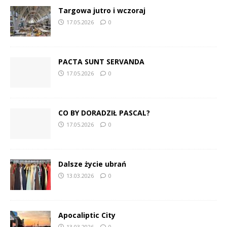
Targowa jutro i wczoraj
17.05.2026
0
PACTA SUNT SERVANDA
17.05.2026
0
CO BY DORADZIŁ PASCAL?
17.05.2026
0
Dalsze życie ubrań
13.03.2026
0
Apocaliptic City
13.03.2026
0