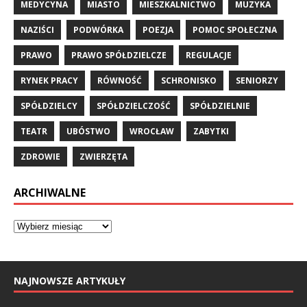
MEDYCYNA
MIASTO
MIESZKALNICTWO
MUZYKA
NAZIŚCI
PODWÓRKA
POEZJA
POMOC SPOŁECZNA
PRAWO
PRAWO SPÓŁDZIELCZE
REGULACJE
RYNEK PRACY
RÓWNOŚĆ
SCHRONISKO
SENIORZY
SPÓŁDZIELCY
SPÓŁDZIELCZOŚĆ
SPÓŁDZIELNIE
TEATR
UBÓSTWO
WROCŁAW
ZABYTKI
ZDROWIE
ZWIERZĘTA
ARCHIWALNE
NAJNOWSZE ARTYKUŁY