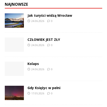
NAJNOWSZE
Jak turyści widzą Wrocław
24.06.2026
0
CZŁOWIEK JEST ZŁY
24.06.2026
0
Kolaps
24.06.2026
0
Gdy Księżyc w pełni
17.05.2026
0