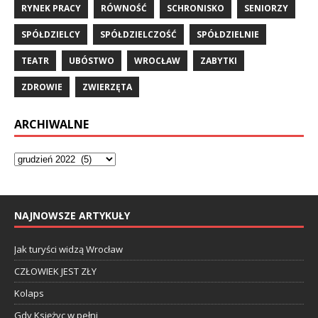
RYNEK PRACY
RÓWNOŚĆ
SCHRONISKO
SENIORZY
SPÓŁDZIELCY
SPÓŁDZIELCZOŚĆ
SPÓŁDZIELNIE
TEATR
UBÓSTWO
WROCŁAW
ZABYTKI
ZDROWIE
ZWIERZĘTA
ARCHIWALNE
NAJNOWSZE ARTYKUŁY
Jak turyści widzą Wrocław
CZŁOWIEK JEST ZŁY
Kolaps
Gdy Księżyc w pełni