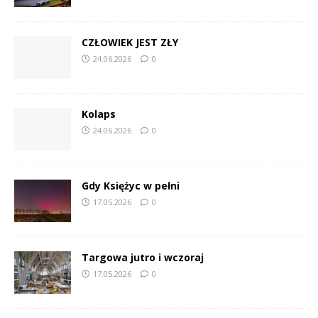
CZŁOWIEK JEST ZŁY
24.06.2026
0
Kolaps
24.06.2026
0
Gdy Księżyc w pełni
17.05.2026
0
Targowa jutro i wczoraj
17.05.2026
0