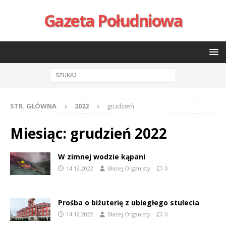
Gazeta Południowa
STR. GŁÓWNA
2022
grudzień
Miesiąc:
grudzień 2022
W zimnej wodzie kąpani
14.12.2022
Błażej Organisty
0
Prośba o biżuterię z ubiegłego stulecia
14.12.2022
Błażej Organisty
0