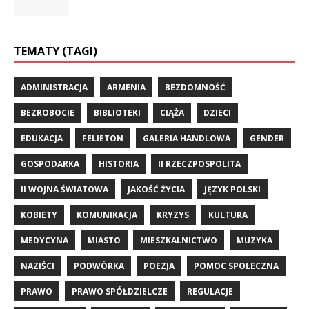
TEMATY (TAGI)
ADMINISTRACJA
ARMENIA
BEZDOMNOŚĆ
BEZROBOCIE
BIBLIOTEKI
CIĄŻA
DZIECI
EDUKACJA
FELIETON
GALERIA HANDLOWA
GENDER
GOSPODARKA
HISTORIA
II RZECZPOSPOLITA
II WOJNA ŚWIATOWA
JAKOŚĆ ŻYCIA
JĘZYK POLSKI
KOBIETY
KOMUNIKACJA
KRYZYS
KULTURA
MEDYCYNA
MIASTO
MIESZKALNICTWO
MUZYKA
NAZIŚCI
PODWÓRKA
POEZJA
POMOC SPOŁECZNA
PRAWO
PRAWO SPÓŁDZIELCZE
REGULACJE