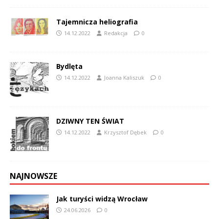
Tajemnicza heliografia
14.12.2022
Redakcja
0
Bydlęta
14.12.2022
Joanna Kaliszuk
0
DZIWNY TEN ŚWIAT
14.12.2022
Krzysztof Dębek
0
NAJNOWSZE
Jak turyści widzą Wrocław
24.06.2026
0