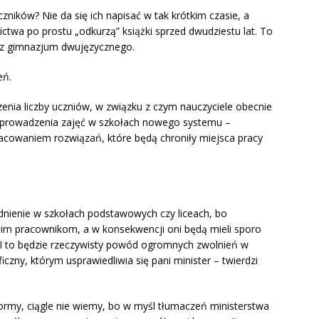
ników? Nie da się ich napisać w tak krótkim czasie, a
ctwa po prostu „odkurzą” książki sprzed dwudziestu lat. To
l z gimnazjum dwujęzycznego.
eń.
nia liczby uczniów, w związku z czym nauczyciele obecnie
o prowadzenia zajęć w szkołach nowego systemu –
acowaniem rozwiązań, które będą chroniły miejsca pracy
dnienie w szkołach podstawowych czy liceach, bo
oim pracownikom, a w konsekwencji oni będą mieli sporo
 I to będzie rzeczywisty powód ogromnych zwolnień w
czny, którym usprawiedliwia się pani minister – twierdzi
formy, ciągle nie wiemy, bo w myśl tłumaczeń ministerstwa