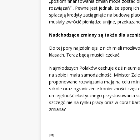
„poziom finansowania zmian może zostać ok
rozwiązań” . Pewne jest jednak, że sporą ic
spłacają kredyty zaciągnięte na budowę placó
musiały zwrócić pieniądze unijne, przekazan
Nadchodzące zmiany są także dla uczni
Do tej pory najzdolniejsi z nich mieli możliw
klasach. Teraz będą musieli czekać.
Najmłodszych Polaków cechuje dziś nieumie
na sobie i mała samodzielność. Minister Zal
proponowane rozwiązania mają na celu m.in.
szkole oraz ograniczenie konieczności czę
umiejętność elastycznego przystosowania s
szczególnie na rynku pracy oraz w coraz bar
zmiana?
PS