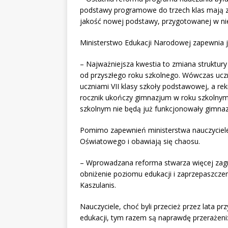
podstawy programowe do trzech klas mają z
jakość nowej podstawy, przygotowanej w n
Ministerstwo Edukacji Narodowej zapewnia je
– Najważniejsza kwestia to zmiana struktur
od przyszłego roku szkolnego. Wówczas uczn
uczniami VII klasy szkoły podstawowej, a re
rocznik ukończy gimnazjum w roku szkolnym 
szkolnym nie będą już funkcjonowały gimnaz
Pomimo zapewnień ministerstwa nauczyciele 
Oświatowego i obawiają się chaosu.
– Wprowadzana reforma stwarza więcej zagroż
obniżenie poziomu edukacji i zaprzepaszcze
Kaszulanis.
Nauczyciele, choć byli przecież przez lata p
edukacji, tym razem są naprawdę przerażeni