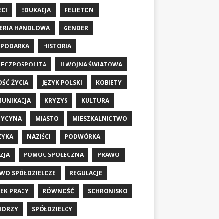
ECI
EDUKACJA
FELIETON
ERIA HANDLOWA
GENDER
SPODARKA
HISTORIA
RZECZPOSPOLITA
II WOJNA ŚWIATOWA
OŚĆ ŻYCIA
JĘZYK POLSKI
KOBIETY
UNIKACJA
KRYZYS
KULTURA
DYCYNA
MIASTO
MIESZKALNICTWO
ZYKA
NAZIŚCI
PODWÓRKA
ZJA
POMOC SPOŁECZNA
PRAWO
WO SPÓŁDZIELCZE
REGULACJE
EK PRACY
RÓWNOŚĆ
SCHRONISKO
IORZY
SPÓŁDZIELCY