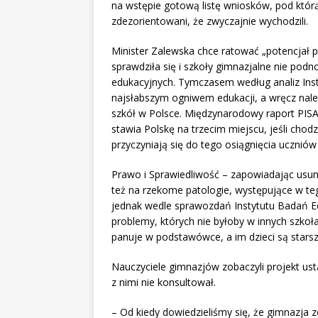
na wstępie gotową listę wniosków, pod którą 
zdezorientowani, że zwyczajnie wychodzili.
Minister Zalewska chce ratować „potencjał po
sprawdziła się i szkoły gimnazjalne nie pod
edukacyjnych. Tymczasem według analiz Ins
najsłabszym ogniwem edukacji, a wręcz nale
szkół w Polsce. Międzynarodowy raport PISA
stawia Polskę na trzecim miejscu, jeśli chod
przyczyniają się do tego osiągnięcia uczniów
Prawo i Sprawiedliwość – zapowiadając usun
też na rzekome patologie, występujące w te
jednak wedle sprawozdań Instytutu Badań E
problemy, których nie byłoby w innych szko
panuje w podstawówce, a im dzieci są starsz
Nauczyciele gimnazjów zobaczyli projekt us
z nimi nie konsultował.
– Od kiedy dowiedzieliśmy się, że gimnazja