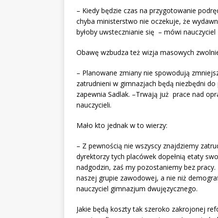
– Kiedy będzie czas na przygotowanie podręcz
chyba ministerstwo nie oczekuje, że wydawni
byłoby uwstecznianie się – mówi nauczycie
Obawę wzbudza też wizja masowych zwolni
– Planowane zmiany nie spowodują zmniejsze
zatrudnieni w gimnazjach będą niezbędni d
zapewnia Sadlak. –Trwają już prace nad opr
nauczycieli.
Mało kto jednak w to wierzy:
– Z pewnością nie wszyscy znajdziemy zatru
dyrektorzy tych placówek dopełnią etaty sw
nadgodzin, zaś my pozostaniemy bez pracy.
naszej grupie zawodowej, a nie niż demografi
nauczyciel gimnazjum dwujęzycznego.
Jakie będą koszty tak szeroko zakrojonej re