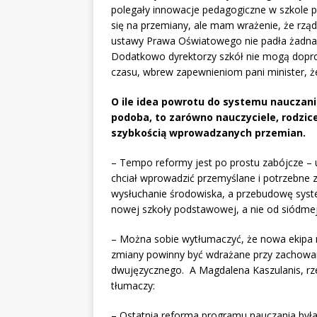
polegały innowacje pedagogiczne w szkole 
się na przemiany, ale mam wrażenie, że rząd
ustawy Prawa Oświatowego nie padła żadna
Dodatkowo dyrektorzy szkół nie mogą doprosi
czasu, wbrew zapewnieniom pani minister, ż
O ile idea powrotu do systemu nauczani
podoba, to zarówno nauczyciele, rodzic
szybkością wprowadzanych przemian.
– Tempo reformy jest po prostu zabójcze – 
chciał wprowadzić przemyślane i potrzebne zm
wysłuchanie środowiska, a przebudowę syste
nowej szkoły podstawowej, a nie od siódmej
– Można sobie wytłumaczyć, że nowa ekipa r
zmiany powinny być wdrażane przy zachowa
dwujęzycznego. A Magdalena Kaszulanis, rz
tłumaczy:
– Ostatnia reforma programu nauczania był