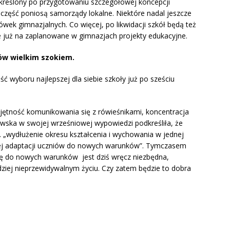
reślony po przygotowaniu szczegółowej koncepcji
h część poniosą samorządy lokalne. Niektóre nadal jeszcze
wek gimnazjalnych. Co więcej, po likwidacji szkół będą też
e już na zaplanowane w gimnazjach projekty edukacyjne.
ów wielkim szokiem.
ość wyboru najlepszej dla siebie szkoły już po sześciu
jętność komunikowania się z rówieśnikami, koncentracja
ewska w swojej wrześniowej wypowiedzi podkreśliła, że
 „wydłużenie okresu kształcenia i wychowania w jednej
stej adaptacji uczniów do nowych warunków”. Tymczasem
ię do nowych warunków jest dziś wręcz niezbędna,
dziej nieprzewidywalnym życiu. Czy zatem będzie to dobra