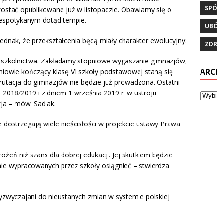
SPÓ
ostać opublikowane już w listopadzie. Obawiamy się o
iespotykanym dotąd tempie.
UB
dnak, że przekształcenia będą miały charakter ewolucyjny:
ZDR
y szkolnictwa. Zakładamy stopniowe wygaszanie gimnazjów,
ARC
iowie kończący klasę VI szkoły podstawowej staną się
krutacja do gimnazjów nie będzie już prowadzona. Ostatni
2018/2019 i z dniem 1 września 2019 r. w ustroju
ja – mówi Sadlak.
dostrzegają wiele nieścisłości w projekcie ustawy Prawa
eń niż szans dla dobrej edukacji. Jej skutkiem będzie
nie wypracowanych przez szkoły osiągnieć – stwierdza
rzyzwyczajani do nieustanych zmian w systemie polskiej
: