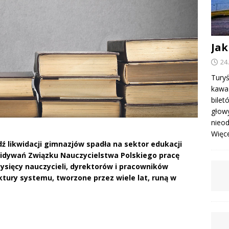
Jak
24
Turyś
kawa 
bile
głowy
nieod
Więcej
 likwidacji gimnazjów spadła na sektor edukacji
idywań Związku Nauczycielstwa Polskiego pracę
tysięcy nauczycieli, dyrektorów i pracowników
uktury systemu, tworzone przez wiele lat, runą w