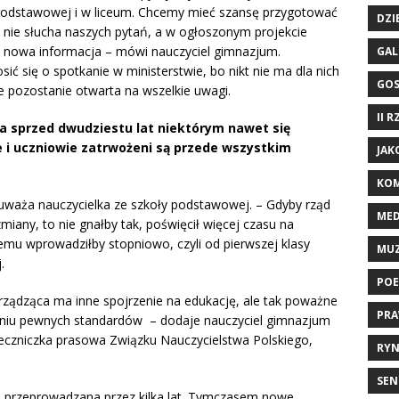
podstawowej i w liceum. Chcemy mieć szansę przygotować
DZI
 nie słucha naszych pytań, a w ogłoszonym projekcie
 nowa informacja – mówi nauczyciel gimnazjum.
GAL
ć się o spotkanie w ministerstwie, bo nikt nie ma dla nich
GO
e pozostanie otwarta na wszelkie uwagi.
II 
a sprzed dwudziestu lat niektórym nawet się
e i uczniowie zatrwożeni są przede wszystkim
JAK
KOM
uważa nauczycielka ze szkoły podstawowej. – Gdyby rząd
ME
iany, to nie gnałby tak, poświęcił więcej czasu na
mu wprowadziłby stopniowo, czyli od pierwszej klasy
MU
.
POE
ządząca ma inne spojrzenie na edukację, ale tak poważne
PRA
niu pewnych standardów – dodaje nauczyciel gimnazjum
eczniczka prasowa Związku Nauczycielstwa Polskiego,
RYN
SEN
a przeprowadzana przez kilka lat. Tymczasem nowe