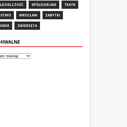
ŁDZIELCZOŚĆ
SPÓŁDZIELNIE
TEATR
ÓSTWO
WROCŁAW
ZABYTKI
OWIE
ZWIERZĘTA
HIWALNE