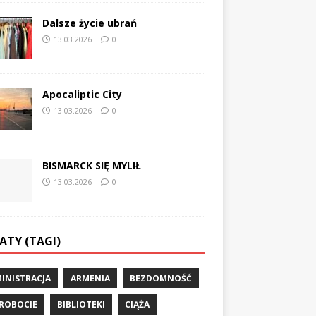
Dalsze życie ubrań
13.03.2026
0
Apocaliptic City
13.03.2026
0
BISMARCK SIĘ MYLIŁ
13.03.2026
0
ATY (TAGI)
INISTRACJA
ARMENIA
BEZDOMNOŚĆ
ROBOCIE
BIBLIOTEKI
CIĄŻA