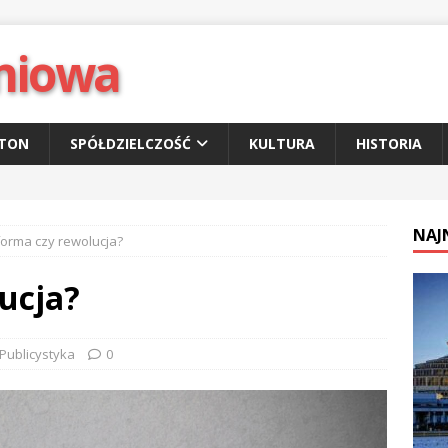
niowa
ETON
SPÓŁDZIELCZOŚĆ
KULTURA
HISTORIA
NAJ
orma czy rewolucja?
ucja?
Publicystyka
0