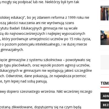
mogły się podpisać lub nie. Niektórzy byli tym tak
lskiej edukacji”, bo jej zdaniem reforma z 1999 roku nie
noszą jakości nauczania ani nie wyrównują szans
tytutu Badań Edukacyjnych gimnazja nie są wcale
żą do najnowocześniejszych i najlepiej wyposażonych
, który porównuje umiejętności uczniów po 15 roku życia,
zi o poziom potencjału intelektualnego, i w dużej mierze
 gimnazjalnych.
ięcie gimnazjów z systemu szkolnictwa – powoływało się
go typu placówkach, oraz wysoki poziom agresji uczniów,
dukacyjnych w gimnazjum nie występują jakieś szczególne
łach. Odwrotnie, dane pokazują, że największa przemoc
e, tym lepiej nad sobą panują.
TEM
tawy dopiero szesnastego września. Nikt wcześniej niczego
ADM
BEZ
 zostaną zlikwidowane, dopytujemy się na czym będą