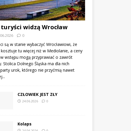
 turyści widzą Wrocław
.06.2026
0
ci są w stanie wybaczyć Wrocławiowi, że
kosztuje tu więcej niż w Mediolanie, a ceny
tów wstępu mogą przyprawiać o zawrót
. Stolica Dolnego Śląska ma dla nich
party urok, którego nie przyćmią nawet
...
CZŁOWIEK JEST ZŁY
24.06.2026
0
Kolaps
24.06.2026
0