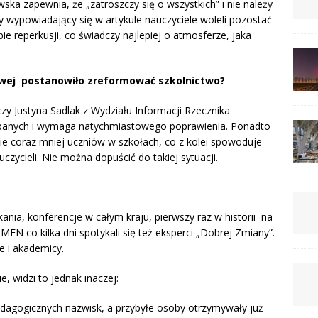
ska zapewnia, że „zatroszczy się o wszystkich” i nie należy
y wypowiadający się w artykule nauczyciele woleli pozostać
ie reperkusji, co świadczy najlepiej o atmosferze, jaka
owej postanowiło zreformować szkolnictwo?
zy Justyna Sadlak z Wydziału Informacji Rzecznika
dbanych i wymaga natychmiastowego poprawienia. Ponadto
ie coraz mniej uczniów w szkołach, co z kolei spowoduje
czycieli. Nie można dopuścić do takiej sytuacji.
ania, konferencje w całym kraju, pierwszy raz w historii na
EN co kilka dni spotykali się też eksperci „Dobrej Zmiany”.
e i akademicy.
e, widzi to jednak inaczej:
dagogicznych nazwisk, a przybyłe osoby otrzymywały już