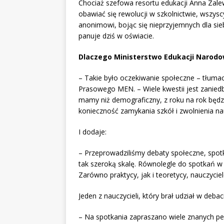
Chociaż szefowa resortu edukacji Anna Zalew
obawiać się rewolucji w szkolnictwie, wszysc
anonimowi, bojąc się nieprzyjemnych dla sieb
panuje dziś w oświacie.
Dlaczego Ministerstwo Edukacji Narod
– Takie było oczekiwanie społeczne – tłumac
Prasowego MEN. – Wiele kwestii jest zanie
mamy niż demograficzny, z roku na rok będz
konieczność zamykania szkół i zwolnienia nau
I dodaje:
– Przeprowadziliśmy debaty społeczne, spotk
tak szeroką skalę. Równolegle do spotkań w M
Zarówno praktycy, jak i teoretycy, nauczyciel
Jeden z nauczycieli, który brał udział w debaci
– Na spotkania zapraszano wiele znanych pe