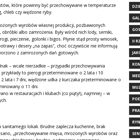
duktów, które powinny być przechowywane w temperaturze
DZI
g, chleb czy wędzone ryby.
GAL
 mrożonych wyrobów własnej produkcji, pozbawionych
GO
i, obróbki albo zamrożenia. Były wśród nich lody, serniki,
erogi, pieczenie, golonki i bigos. Płynie stąd prosty wniosek,
II 
otrawy i desery „na zapas”, choć oczywiście nie informują
worzono z zamrożonych dań gotowych.
JAK
KOM
nak – wcale nierzadkie – przypadki przechowywania
przykłady to pierogi przeterminowane o 2 lata i 10
ME
2 lata i 7 dni, wędzone udka z kurczaka przeterminowane o
rminowany o 11 dni.
MU
o w restauracjach i klubach (co piąty!), najmniej – w
POE
ych.
PRA
RYN
u sanitarnego lokali. Brudne zaplecza kuchenne, brak
 pisano, „przechowywanie mięsa, mrożonych wyrobów oraz
SEN