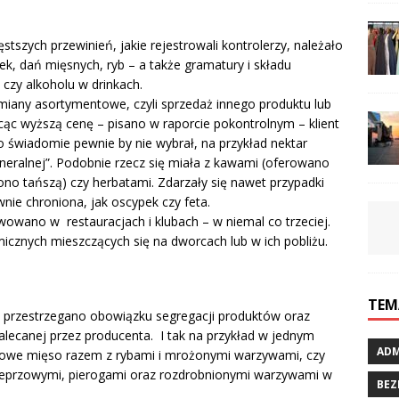
stszych przewinień, jakie rejestrowali kontrolerzy, należało
k, dań mięsnych, ryb – a także gramatury i składu
czy alkoholu w drinkach.
miany asortymentowe, czyli sprzedaż innego produktu lub
acąc wyższą cenę – pisano w raporcie pokontrolnym – klient
 świadomie pewnie by nie wybrał, na przykład nektar
neralnej”. Podobnie rzecz się miała z kawami (oferowano
zono tańszą) czy herbatami. Zdarzały się nawet przypadki
ie chroniona, jak oscypek czy feta.
owano w restauracjach i klubach – w niemal co trzeciej.
icznych mieszczących się na dworcach lub w ich pobliżu.
TEM
e przestrzegano obowiązku segregacji produktów oraz
ecanej przez producenta. I tak na przykład w jednym
ADM
owe mięso razem z rybami i mrożonymi warzywami, czy
ieprzowymi, pierogami oraz rozdrobnionymi warzywami w
BEZ