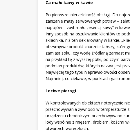
Za mało kawy w kawie
Po pierwsze: nierzetelność obsługi. Do najczę
zaniżanie masy serwowanych potraw – sałate
napojów – zbyt mało „esencji kawy” w kawie 
Inny sposób na oszukiwanie klientów to pod
składnika, niż ten deklarowany w karcie. „Pł
otrzymywał produkt znacznie tańszy, którego
zamiast soku, czy wodę źródlaną zamiast mi
na przykład tę z wyższej półki, po czym par
podmian produktów, których nazwa jest prawn
Najwięcej tego typu nieprawidłowości obserw
Najmniej, co ciekawe, w punktach gastronom
Leciwe pierogi
W kontrolowanych obiektach notorycznie ni
przechowywania żywności w temperaturze zal
urządzeniu chłodniczym przechowywano sur
lody wspólnie z mięsem, drobiem, kośćmi w
otwartych woreczkach.