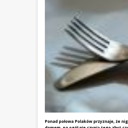
Ponad połowa Polaków przyznaje, że nigdy
domem, na ogół nie czynią tego zbyt czę