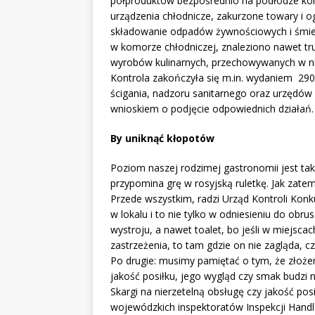
półproduktów bezpośrednio na podłodze kom
urządzenia chłodnicze, zakurzone towary i o
składowanie odpadów żywnościowych i śmiec
w komorze chłodniczej, znaleziono nawet tr
wyrobów kulinarnych, przechowywanych w ni
Kontrola zakończyła się m.in. wydaniem 29
ścigania, nadzoru sanitarnego oraz urzędó
wnioskiem o podjęcie odpowiednich działań.
By uniknąć kłopotów
Poziom naszej rodzimej gastronomii jest tak
przypomina grę w rosyjską ruletkę. Jak zatem
Przede wszystkim, radzi Urząd Kontroli Kon
w lokalu i to nie tylko w odniesieniu do obr
wystroju, a nawet toalet, bo jeśli w miejsca
zastrzeżenia, to tam gdzie on nie zagląda, c
Po drugie: musimy pamiętać o tym, że złożen
jakość posiłku, jego wygląd czy smak budzi 
Skargi na nierzetelną obsługę czy jakość p
wojewódzkich inspektoratów Inspekcji Hand