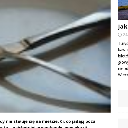
Jak
24
Turyś
kawa 
bile
głowy
nieod
Więcej
 nie stołuje się na mieście. Ci, co jadają poza
sto – najchętniej w weekendy, przy okazji