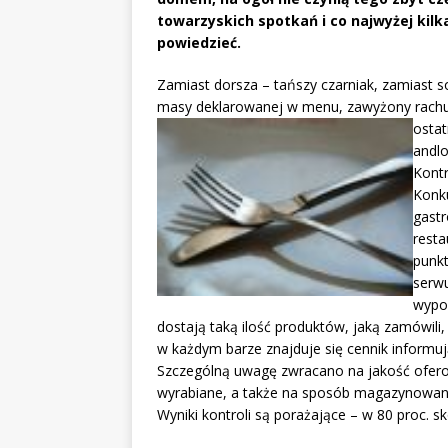
towarzyskich spotkań i co najwyżej kilka
powiedzieć.
Zamiast dorsza – tańszy czarniak, zamiast sok
masy deklarowanej w menu, zawyżony rachune
ostat
andlo
Kont
Konku
gastr
resta
punkt
serwu
wypo
dostają taką ilość produktów, jaką zamówili
w każdym barze znajduje się cennik informu
Szczególną uwagę zwracano na jakość ofero
wyrabiane, a także na sposób magazynowani
Wyniki kontroli są porażające – w 80 proc. 