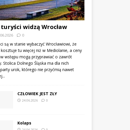
 turyści widzą Wrocław
.06.2026
0
ci są w stanie wybaczyć Wrocławiowi, że
kosztuje tu więcej niż w Mediolanie, a ceny
tów wstępu mogą przyprawiać o zawrót
. Stolica Dolnego Śląska ma dla nich
party urok, którego nie przyćmią nawet
...
CZŁOWIEK JEST ZŁY
24.06.2026
0
Kolaps
24.06.2026
0