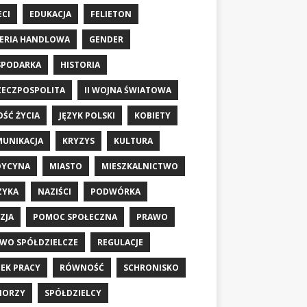
ECI
EDUKACJA
FELIETON
ERIA HANDLOWA
GENDER
SPODARKA
HISTORIA
RZECZPOSPOLITA
II WOJNA ŚWIATOWA
OŚĆ ŻYCIA
JĘZYK POLSKI
KOBIETY
UNIKACJA
KRYZYS
KULTURA
DYCYNA
MIASTO
MIESZKALNICTWO
ZYKA
NAZIŚCI
PODWÓRKA
ZJA
POMOC SPOŁECZNA
PRAWO
WO SPÓŁDZIELCZE
REGULACJE
EK PRACY
RÓWNOŚĆ
SCHRONISKO
IORZY
SPÓŁDZIELCY