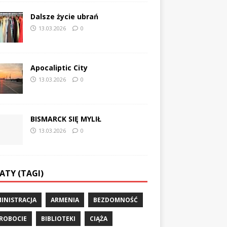
Dalsze życie ubrań
13.03.2026
0
Apocaliptic City
13.03.2026
0
BISMARCK SIĘ MYLIŁ
13.03.2026
0
ATY (TAGI)
INISTRACJA
ARMENIA
BEZDOMNOŚĆ
ROBOCIE
BIBLIOTEKI
CIĄŻA