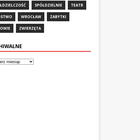
ŁDZIELCZOŚĆ
SPÓŁDZIELNIE
TEATR
ÓSTWO
WROCŁAW
ZABYTKI
OWIE
ZWIERZĘTA
HIWALNE