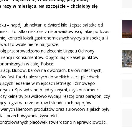
 razy w miesiącu. Na szczęście – chciałoby się
u – napój lub nektar, o ćwierć kilo lżejsza sałatka od
k – to tylko niektóre z nieprawidłowości, jakie podczas
niej kontroli lokali gastronomicznych wykryła Inspekcja H
wa. I to wcale nie te najgorsze.
rolę przeprowadzono na zlecenie Urzędu Ochrony
rencji i Konsumentów. Objęto nią kilkaset punktów
onomicznych w całej Polsce:
uracji, klubów, barów na dworcach, barów mlecznych,
ów fast food należących do wielkich sieci, placówek
jących jedzenie w miejscach letniego i zimowego
czynku. Sprawdzano między innymi, czy konsumenci
, czy kelnerzy prawidłowo wydają resztę oraz paragon, czy
jący o gramaturze potraw i składnikach napojów.
wanych klientom produktów oraz surowców z jakich były
a i przechowywania żywności.
skontrolowanych placówek stwierdzono nieprawidłowości.