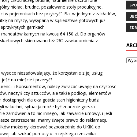
ory chłodniczej, brudne, nadmiernie oszronione
SPÓ
gólny nieład, brudne, pozalewane stoły produkcyjne,
i w pojemnikach bez przykryć”. Ba, w jednym z zakładów,
UB
utkę na myszy, wysypaną w sąsiedztwie gotowych już
eprzykrytych garnkach.
ZDR
0 mandatów karnych na kwotę 64 150 zł. Do organów
w skarbowych skierowano też 262 zawiadomienia z
ARC
 wysoce niezadowalający, że korzystanie z jej usług
 jeść na mieście i przeżyć?
kurencji i Konsumentów, należy zwracać uwagę na czystość
usów, naczyń czy sztućców, ale także podłogi, elementów
ch dostępnych dla oka gościa stan higieniczny budzi
zyli w kuchni, sytuacja może być znacznie gorsza.
ie zamówienia to nic innego, jak zawarcie umowy, i jeśli
nasze zastrzeżenia, mamy święte prawo do reklamacji.
osiłków możemy kierować bezpośrednio do UKiK, do
lowej lub szukać pomocy u miejskiego rzecznika