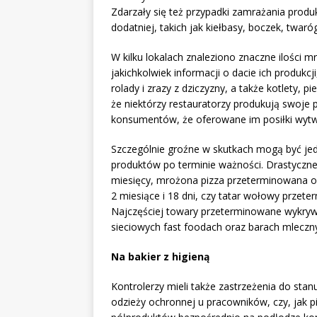
Zdarzały się też przypadki zamrażania pro
dodatniej, takich jak kiełbasy, boczek, twaró
W kilku lokalach znaleziono znaczne ilości
jakichkolwiek informacji o dacie ich produkcj
rolady i zrazy z dziczyzny, a także kotlety, pi
że niektórzy restauratorzy produkują swoje p
konsumentów, że oferowane im posiłki wyt
Szczególnie groźne w skutkach mogą być jed
produktów po terminie ważności. Drastyczne 
miesięcy, mrożona pizza przeterminowana o 
2 miesiące i 18 dni, czy tatar wołowy przete
Najczęściej towary przeterminowane wykrywan
sieciowych fast foodach oraz barach mleczn
Na bakier z higieną
Kontrolerzy mieli także zastrzeżenia do stan
odzieży ochronnej u pracowników, czy, jak