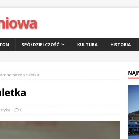
niowa
ETON
SPÓŁDZIELCZOŚĆ
KULTURA
HISTORIA
NAJ
tronomiczna ruletka
letka
ystyka
0