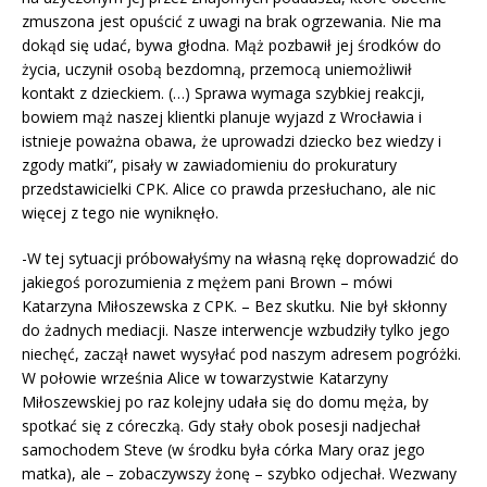
zmuszona jest opuścić z uwagi na brak ogrzewania. Nie ma
dokąd się udać, bywa głodna. Mąż pozbawił jej środków do
życia, uczynił osobą bezdomną, przemocą uniemożliwił
kontakt z dzieckiem. (…) Sprawa wymaga szybkiej reakcji,
bowiem mąż naszej klientki planuje wyjazd z Wrocławia i
istnieje poważna obawa, że uprowadzi dziecko bez wiedzy i
zgody matki”, pisały w zawiadomieniu do prokuratury
przedstawicielki CPK. Alice co prawda przesłuchano, ale nic
więcej z tego nie wyniknęło.
-W tej sytuacji próbowałyśmy na własną rękę doprowadzić do
jakiegoś porozumienia z mężem pani Brown – mówi
Katarzyna Miłoszewska z CPK. – Bez skutku. Nie był skłonny
do żadnych mediacji. Nasze interwencje wzbudziły tylko jego
niechęć, zaczął nawet wysyłać pod naszym adresem pogróżki.
W połowie września Alice w towarzystwie Katarzyny
Miłoszewskiej po raz kolejny udała się do domu męża, by
spotkać się z córeczką. Gdy stały obok posesji nadjechał
samochodem Steve (w środku była córka Mary oraz jego
matka), ale – zobaczywszy żonę – szybko odjechał. Wezwany