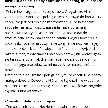
dość kuriozalne, że aby spotkać się z córką, musi czekać
na wyrok sądowy…
-W tym tkwi cały paradoks tej sprawy. Oczywiście, Alice
została pouczona przez policję o swoim prawie do kontaktu z
córką, ale jednocześnie poinformowano ją, że bez decyzji
sądu nie ma możliwości zmuszenia męża do zmiany
postępowania. Tymczasem on jednoznacznie dał do
zrozumienia, że nie ma żadnego zamiaru wywiązywać się z
obowiązku łożenia na utrzymanie żony, ani umożliwienia jej
kontaktu z dzieckiem. Co więcej, jakiś czas temu wyjechał
razem z Mary z Wrocławia i na dobrą sprawę nie wiemy, gdzie
się teraz znajduje. Takich informacji nie chce udzielić ani on
sam, ani jego pracodawca, mimo że Alice ma przecież do niej
prawo.
Dramat całej tej sytuacji polega na tym, że chodzi tu o dobro
małego dziecka. Dziecka, o którym w tej chwili nie wiadomo
nic – ani gdzie jest, ani co się z nim dzieje. Właściwie mogłoby
się stać z nim wszystko.
-Prawdopodobnie jest z ojcem…
-Ten ojciec nigdy się dzieckiem specjalnie nie zajmował,