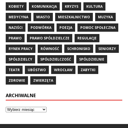
KOBIETY
KOMUNIKACJA
KRYZYS
KULTURA
MEDYCYNA
MIASTO
MIESZKALNICTWO
MUZYKA
NAZIŚCI
PODWÓRKA
POEZJA
POMOC SPOŁECZNA
PRAWO
PRAWO SPÓŁDZIELCZE
REGULACJE
RYNEK PRACY
RÓWNOŚĆ
SCHRONISKO
SENIORZY
SPÓŁDZIELCY
SPÓŁDZIELCZOŚĆ
SPÓŁDZIELNIE
TEATR
UBÓSTWO
WROCŁAW
ZABYTKI
ZDROWIE
ZWIERZĘTA
ARCHIWALNE