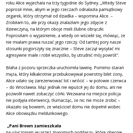
roku Alice wyjechała na trzy tygodnie do Sydney. „Wtedy Steve
poprosił mnie, abym w jego rzeczach odnalazła pamiątkowy
zegarek, który otrzymał od dziadka – wspomina Alice. –
Zrobiłam to, ale przy okazji znalazłam jego zdjęcie z
dziewczyną, na którym oboje mieli ślubne obrączki.
Poprosiłam o wyjaśnienie, a wtedy on wściekł się, mówiąc, że
nie miałam prawa ruszać jego rzeczy. Od tamtej pory nasze
stosunki pogorszyły się znacznie – Steve zaczął wysyłać mi
agresywne maile i robił wszystko, by utrudnić mój powrót”.
Błaha z pozoru sprzeczka uruchomiła lawinę. Pomimo starań
męża, który kilkakrotnie przebukowywał powrotny bilet żony,
Alice udało się zarezerwować lot i wrócić – w połowie czerwca
– do Wrocławia. Mąż jednak nie wpuścił jej do domu, ani nie
pozwolił nawet zobaczyć córki. Wezwana na miejsce policja
nie podjęła interwencji, tłumacząc, że nic nie może zrobić –
okazało się bowiem, że właściciel domu nie dopełnił wobec
Alice obowiązku meldunkowego.
„Pani Brown zamieszkała
na użyczonym jej przez znajomych poddaszu, które obecnie