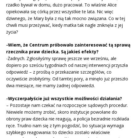
rzadko bywał w domu, dużo pracował. To właśnie Alice
opiekowała się córką przez wszystkie te lata. Nic więc
dziwnego, że Mary była z nią tak mocno związana. Co w tej
chwili musi przeżywać, kiedy matka tak nagle zniknęła z jej
życia?
-Wiem, że Centrum próbowało zainteresować tą sprawą
rzecznika praw dziecka. Są jakieś efekty?
-Żadnych. Zgłosiłyśmy sprawę jeszcze we wrześniu, ale
dopiero po sześciu tygodniach od naszej interwencji przyszła
odpowiedź – z prośbą o przekazanie szczegółów, co
oczywiście zrobiłyśmy. Od tamtej pory, a minęło już przeszło
dwa miesiące, nie mamy żadnej odpowiedzi.
-Wyczerpałyście już wszystkie możliwości działania?
– Pozostaje nam czekać na rozpoczęcie sądowych procedur.
Niewiele możemy zrobić, skoro instytucje powołane do
obrony praw dziecka nie reagują, a policja bezradnie rozkłada
ręce. Trudno nam się z tym pogodzić, bo sytuacja wymaga
szybkiego reagowania: to dziecko zostało właściwie