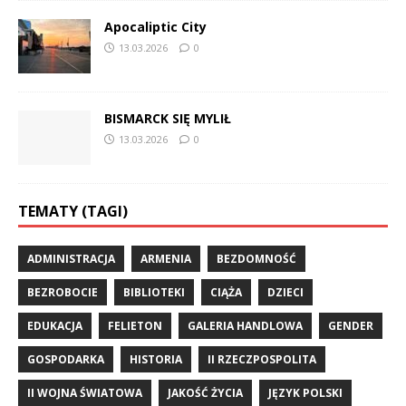
Apocaliptic City
13.03.2026
0
BISMARCK SIĘ MYLIŁ
13.03.2026
0
TEMATY (TAGI)
ADMINISTRACJA
ARMENIA
BEZDOMNOŚĆ
BEZROBOCIE
BIBLIOTEKI
CIĄŻA
DZIECI
EDUKACJA
FELIETON
GALERIA HANDLOWA
GENDER
GOSPODARKA
HISTORIA
II RZECZPOSPOLITA
II WOJNA ŚWIATOWA
JAKOŚĆ ŻYCIA
JĘZYK POLSKI