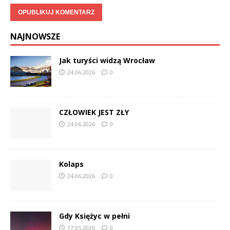
NAJNOWSZE
Jak turyści widzą Wrocław
24.06.2026
0
CZŁOWIEK JEST ZŁY
24.06.2026
0
Kolaps
24.06.2026
0
Gdy Księżyc w pełni
17.05.2026
0