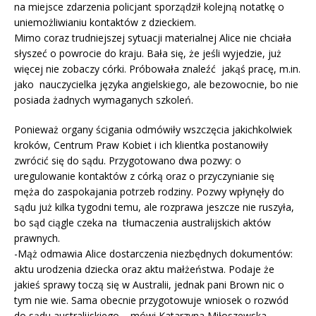
na miejsce zdarzenia policjant sporządził kolejną notatkę o
uniemożliwianiu kontaktów z dzieckiem.
Mimo coraz trudniejszej sytuacji materialnej Alice nie chciała
słyszeć o powrocie do kraju. Bała się, że jeśli wyjedzie, już
więcej nie zobaczy córki. Próbowała znaleźć jakąś pracę, m.in.
jako nauczycielka języka angielskiego, ale bezowocnie, bo nie
posiada żadnych wymaganych szkoleń.
Ponieważ organy ścigania odmówiły wszczęcia jakichkolwiek
kroków, Centrum Praw Kobiet i ich klientka postanowiły
zwrócić się do sądu. Przygotowano dwa pozwy: o
uregulowanie kontaktów z córką oraz o przyczynianie się
męża do zaspokajania potrzeb rodziny. Pozwy wpłynęły do
sądu już kilka tygodni temu, ale rozprawa jeszcze nie ruszyła,
bo sąd ciągle czeka na tłumaczenia australijskich aktów
prawnych.
-Mąż odmawia Alice dostarczenia niezbędnych dokumentów:
aktu urodzenia dziecka oraz aktu małżeństwa. Podaje że
jakieś sprawy toczą się w Australii, jednak pani Brown nic o
tym nie wie. Sama obecnie przygotowuje wniosek o rozwód
do sądu australijskiego – mówi Katarzyna Miłoszewska. –