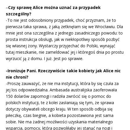
–
Czy sprawę Alice można uznać za przypadek
szczególny?
-To nie jest odosobniony przypadek, choć przyznam, że to
pierwsza taka sprawa, z jaką zetknęłam się we Wrocławiu. Dla
mnie jest ona szczególna z jednego zasadniczego powodu: to
prosta instrukcja obsługi, jak w niekłopotliwy sposób pozbyć
się własnej żony. Wystarczy przyjechać do Polski, wynająć
tutaj mieszkanie, nie zameldować jej i któregoś dnia po prostu
wyrzucić ją z domu. I już. Jest po sprawie.
-Ironizuje Pani. Rzeczywiście takie kobiety jak Alice nic
nie chroni?
-Proszę zauważyć, że nie ma instytucji, która by się czuła za
jej los odpowiedzialna. Ambasada australijska zaoferowała
150 dolarów zapomogi i radziła zwrócić się o pomoc do
polskich instytucji, te z kolei zasłaniają się tym, że sprawa
dotyczy obywateli obcego kraju. W ten sposób odbija się
piłeczkę, czas biegnie, a kobieta pozostawiona jest sama
sobie. Nie ma żadnej możliwości uzyskania materialnego
wsparcia, pomocy, która pozwoliłaby jej stanąć na nogi i