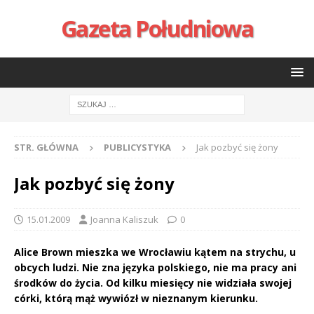
Gazeta Południowa
STR. GŁÓWNA
PUBLICYSTYKA
Jak pozbyć się żony
Jak pozbyć się żony
15.01.2009
Joanna Kaliszuk
0
Alice Brown mieszka we Wrocławiu kątem na strychu, u
obcych ludzi. Nie zna języka polskiego, nie ma pracy ani
środków do życia. Od kilku miesięcy nie widziała swojej
córki, którą mąż wywiózł w nieznanym kierunku.