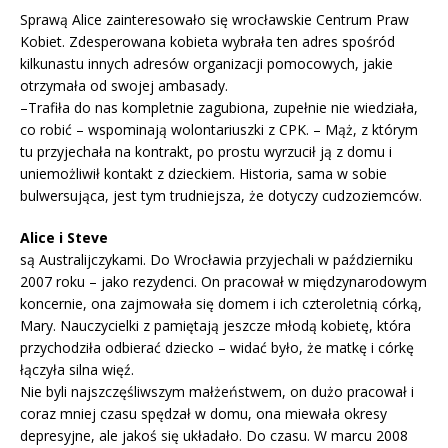
Sprawą Alice zainteresowało się wrocławskie Centrum Praw
Kobiet. Zdesperowana kobieta wybrała ten adres spośród
kilkunastu innych adresów organizacji pomocowych, jakie
otrzymała od swojej ambasady.
–Trafiła do nas kompletnie zagubiona, zupełnie nie wiedziała,
co robić – wspominają wolontariuszki z CPK. – Mąż, z którym
tu przyjechała na kontrakt, po prostu wyrzucił ją z domu i
uniemożliwił kontakt z dzieckiem. Historia, sama w sobie
bulwersująca, jest tym trudniejsza, że dotyczy cudzoziemców.
Alice i Steve
są Australijczykami. Do Wrocławia przyjechali w październiku
2007 roku – jako rezydenci. On pracował w międzynarodowym
koncernie, ona zajmowała się domem i ich czteroletnią córką,
Mary. Nauczycielki z pamiętają jeszcze młodą kobietę, która
przychodziła odbierać dziecko – widać było, że matkę i córkę
łączyła silna więź.
Nie byli najszczęśliwszym małżeństwem, on dużo pracował i
coraz mniej czasu spędzał w domu, ona miewała okresy
depresyjne, ale jakoś się układało. Do czasu. W marcu 2008