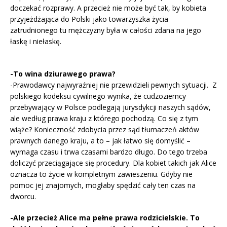
doczekać rozprawy. A przecież nie może być tak, by kobieta
przyjeżdżająca do Polski jako towarzyszka życia
zatrudnionego tu mężczyzny była w całości zdana na jego
łaskę i niełaskę.
-To wina dziurawego prawa?
-Prawodawcy najwyraźniej nie przewidzieli pewnych sytuacji. Z
polskiego kodeksu cywilnego wynika, że cudzoziemcy
przebywający w Polsce podlegają jurysdykcji naszych sądów,
ale według prawa kraju z którego pochodzą. Co się z tym
wiąże? Konieczność zdobycia przez sąd tłumaczeń aktów
prawnych danego kraju, a to – jak łatwo się domyślić –
wymaga czasu i trwa czasami bardzo długo. Do tego trzeba
doliczyć przeciągające się procedury. Dla kobiet takich jak Alice
oznacza to życie w kompletnym zawieszeniu. Gdyby nie
pomoc jej znajomych, mogłaby spędzić cały ten czas na
dworcu.
-Ale przecież Alice ma pełne prawa rodzicielskie. To