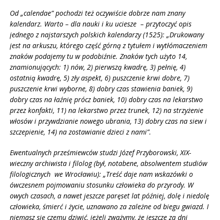
Od „calendae” pochodzi też oczywiście dobrze nam znany
kalendarz. Warto – dla nauki i ku uciesze – przytoczyć opis
jednego z najstarszych polskich kalendarzy (1525): „Drukowany
jest na arkuszu, kt
ó
rego część g
ó
rną z tytułem i wytłómaczeniem
znak
ó
w podajemy tu w podobiźnie. Znak
ó
w tych użyto 14,
znamionujących: 1) n
ó
w, 2) pierwszą kwadrę, 3) pełnię, 4)
ostatnią kwadrę, 5) zły aspekt, 6) puszczenie krwi dobre, 7)
puszczenie krwi wyborne, 8) dobry czas stawienia baniek, 9)
dobry czas na łaźnię pr
ó
cz baniek, 10) dobry czas na lekarstwo
przez konfakti, 11) na lekarstwo przez trunek, 12) na strzyżenie
włos
ó
w i przywdzianie nowego ubrania, 13) dobry czas na siew i
szczepienie, 14) na zostawianie dzieci z nami”.
Ewentualnych prześmiewców studzi Józef Przyborowski, XIX-
wieczny archiwista i filolog (był, notabene, absolwentem studiów
filologicznych we Wrocławiu): „Treść daje nam wskaz
ó
wki o
ó
wczesnem pojmowaniu stosunku człowieka do przyrody. W
owych czasach, a nawet jeszcze paręset lat później, dolę i niedolę
człowieka, śmierć i życie, uznawano za zależne od biegu gwiazd. I
niemasz się czemu dziwić, jeżeli zważymy, że jeszcze za dni