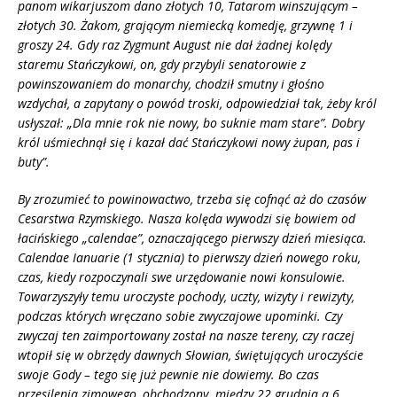
panom wikarjuszom dano złotych 10, Tatarom winszującym –
złotych 30. Żakom, grającym niemiecką komedję, grzywnę 1 i
groszy 24. Gdy raz Zygmunt August nie dał żadnej kolędy
staremu Stańczykowi, on, gdy przybyli senatorowie z
powinszowaniem do monarchy, chodził smutny i głośno
wzdychał, a zapytany o pow
ó
d troski, odpowiedział tak, żeby kr
ól
us
łyszał: „Dla mnie rok nie nowy, bo suknie mam stare”. Dobry
kr
ó
l uśmiechnął się i kazał dać Stańczykowi nowy ż
upan, pas i
buty
”.
By zrozumieć to powinowactwo, trzeba się cofnąć aż do czasów
Cesarstwa Rzymskiego. Nasza kolęda wywodzi się bowiem od
łacińskiego „calendae”, oznaczającego pierwszy dzień miesiąca.
Calendae Ianuarie (1 stycznia) to pierwszy dzień nowego roku,
czas, kiedy rozpoczynali swe urzędowanie nowi konsulowie.
Towarzyszyły temu uroczyste pochody, uczty, wizyty i rewizyty,
podczas których wręczano sobie zwyczajowe upominki. Czy
zwyczaj ten zaimportowany został na nasze tereny, czy raczej
wtopił się w obrzędy dawnych Słowian, świętujących uroczyście
swoje Gody – tego się już pewnie nie dowiemy. Bo czas
przesilenia zimowego, obchodzony między 22 grudnia a 6