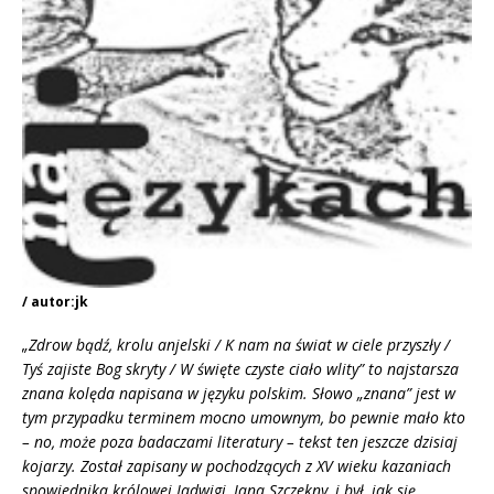
/ autor:jk
„Zdrow bądź, krolu anjelski / K nam na świat w ciele przyszły /
Tyś zajiste Bog skryty / W święte czyste ciało wlity” to najstarsza
znana kolęda napisana w języku polskim. Słowo „znana” jest w
tym przypadku terminem mocno umownym, bo pewnie mało kto
– no, może poza badaczami literatury – tekst ten jeszcze dzisiaj
kojarzy. Został zapisany w pochodzących z XV wieku kazaniach
spowiednika królowej Jadwigi, Jana Szczekny, i był, jak się