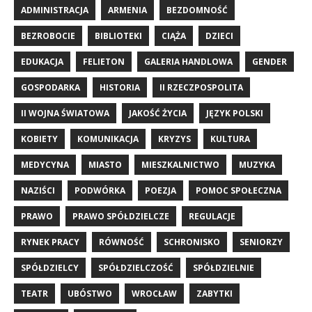
ADMINISTRACJA
ARMENIA
BEZDOMNOŚĆ
BEZROBOCIE
BIBLIOTEKI
CIĄŻA
DZIECI
EDUKACJA
FELIETON
GALERIA HANDLOWA
GENDER
GOSPODARKA
HISTORIA
II RZECZPOSPOLITA
II WOJNA ŚWIATOWA
JAKOŚĆ ŻYCIA
JĘZYK POLSKI
KOBIETY
KOMUNIKACJA
KRYZYS
KULTURA
MEDYCYNA
MIASTO
MIESZKALNICTWO
MUZYKA
NAZIŚCI
PODWÓRKA
POEZJA
POMOC SPOŁECZNA
PRAWO
PRAWO SPÓŁDZIELCZE
REGULACJE
RYNEK PRACY
RÓWNOŚĆ
SCHRONISKO
SENIORZY
SPÓŁDZIELCY
SPÓŁDZIELCZOŚĆ
SPÓŁDZIELNIE
TEATR
UBÓSTWO
WROCŁAW
ZABYTKI