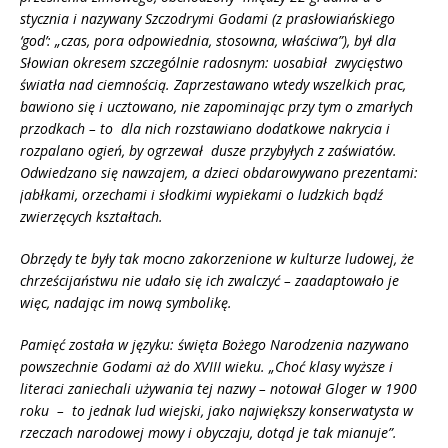
stycznia i nazywany Szczodrymi Godami (z prasłowiańskiego
‘god’: „czas, pora odpowiednia, stosowna, właściwa”), był dla
Słowian okresem szczeg
ó
lnie radosnym: uosabiał zwycięstwo
światła nad ciemnością. Zaprzestawano wtedy wszelkich prac,
bawiono się i ucztowano, nie zapominając przy tym o zmarłych
przodkach – to dla nich rozstawiano dodatkowe nakrycia i
rozpalano ogień, by ogrzewał dusze przybyłych z zaświat
ó
w.
Odwiedzano się nawzajem, a dzieci obdarowywano prezentami:
jabłkami, orzechami i słodkimi wypiekami o ludzkich bądź
zwierzęcych kształtach.
Obrzędy te były tak mocno zakorzenione w kulturze ludowej, że
chrześcijaństwu nie udał
o si
ę ich zwalczyć – zaadaptowało je
więc, nadając im nową symbolikę.
Pamięć została w języku: święta Bożego Narodzenia nazywano
powszechnie Godami aż do XVIII wieku. „Choć klasy wyższe i
literaci zaniechali używania tej nazwy – notował Gloger w 1900
roku – to jednak lud wiejski, jako największy konserwatysta w
rzeczach narodowej mowy i obyczaju, dotąd je tak mianuje”.