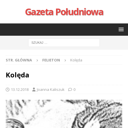
Gazeta Południowa
STR. GŁÓWNA
FELIETON
Kolęda
Kolęda
13.12.2018
Joanna Kaliszuk
0