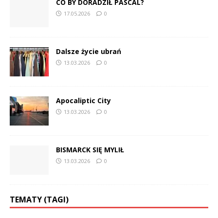
CO BY DORADZIŁ PASCAL?
17.05.2026
0
Dalsze życie ubrań
13.03.2026
0
Apocaliptic City
13.03.2026
0
BISMARCK SIĘ MYLIŁ
13.03.2026
0
TEMATY (TAGI)