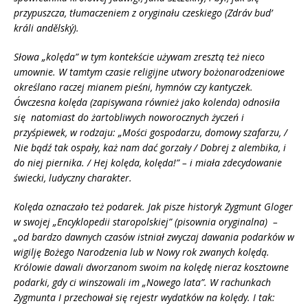
przypuszcza, tłumaczeniem z oryginału czeskiego (Zdrá
v bud’
kr
á
li and
ělský).
Słowa „kolęda” w tym kontekście używam zresztą też nieco
umownie. W tamtym czasie religijne utwory bożonarodzeniowe
określano raczej mianem pieśni, hymnów czy kantyczek.
Ówczesna kolęda (zapisywana również jako kolenda) odnosiła
się natomiast do żartobliwych noworocznych życzeń i
przyśpiewek, w rodzaju: „
Mości gospodarzu, domowy szafarzu, /
Nie bądź tak ospały, każ nam dać gorzały / Dobrej z alembika, i
do niej piernika. / Hej kolęda, kolęda!” – i miała zdecydowanie
świecki, ludyczny charakter.
Kolęda oznaczało też podarek. Jak pisze historyk Zygmunt Gloger
w swojej „Encyklopedii staropolskiej” (pisownia oryginalna) –
„od bardzo dawnych czas
ó
w istniał zwyczaj dawania podark
ó
w w
wigilję Bożego Narodzenia lub w Nowy rok zwanych kolędą.
Kr
ó
lowie dawali dworzanom swoim na kolędę nieraz kosztowne
podarki, gdy ci winszowali im „Nowego lata”. W rachunkach
Zygmunta I przechował się rejestr wydatk
ó
w na kolędy. I tak: