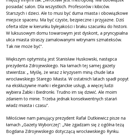
posiadać salon. Dla wszystkich. Profesorów i kibiców.
Starszych i dzieci. Ale to musi być duma miasta i obowiązkowe
miejsce spaceru. Ma być czyste, bezpieczne i przyjazne. Dziś
oferta idzie w kierunku bylejakości i braku szacunku do historii.
W luksusowym domu towarowym jest dyskont, a pryncypialna
ulica miasta straszy zamalowanymi witrynami szmateksów.
Tak nie może być”.
Większym optymistą jest Stanisław Huskowski, następca
prezydenta Zdrojewskiego. Na łamach tej samej gazety
stwierdza: „ Myślę, że wraz z kryzysem miną chude lata
wrocławskiego Starego Miasta. W ostatnich latach spadł popyt
na ekskluzywne marki i eleganckie usługi, a więcej ludzi
wybiera Żabki i Biedronki. Trudno im się dziwić. Ale moim
zdaniem to minie. Trzeba jednak konsekwentnych starań
władz miasta i czasu”.
Miłościwe nam panujący prezydent Rafał Dutkiewicz pisze na
łamach „Gazety Wyborczej”: „Nie zgadzam się z ogólna tezą
Bogdana Zdrojewskiego dotyczącą wrocławskiego Rynku.