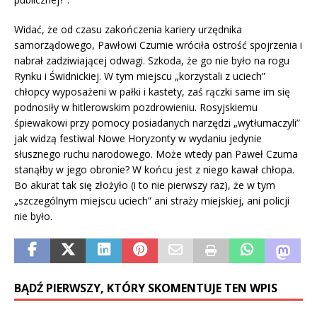
Widać, że od czasu zakończenia kariery urzędnika
samorządowego, Pawłowi Czumie wróciła ostrość spojrzenia i
nabrał zadziwiającej odwagi. Szkoda, że go nie było na rogu
Rynku i Świdnickiej. W tym miejscu „korzystali z uciech”
chłopcy wyposażeni w pałki i kastety, zaś rączki same im się
podnosiły w hitlerowskim pozdrowieniu. Rosyjskiemu
śpiewakowi przy pomocy posiadanych narzędzi „wytłumaczyli”
jak widzą festiwal Nowe Horyzonty w wydaniu jedynie
słusznego ruchu narodowego. Może wtedy pan Paweł Czuma
stanąłby w jego obronie? W końcu jest z niego kawał chłopa.
Bo akurat tak się złożyło (i to nie pierwszy raz), że w tym
„szczególnym miejscu uciech” ani straży miejskiej, ani policji
nie było.
BĄDŹ PIERWSZY, KTÓRY SKOMENTUJE TEN WPIS