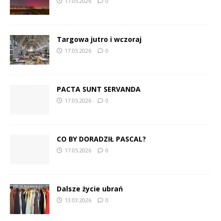
17.05.2026
0
Targowa jutro i wczoraj
17.05.2026
0
PACTA SUNT SERVANDA
17.05.2026
0
CO BY DORADZIŁ PASCAL?
17.05.2026
0
Dalsze życie ubrań
13.03.2026
0