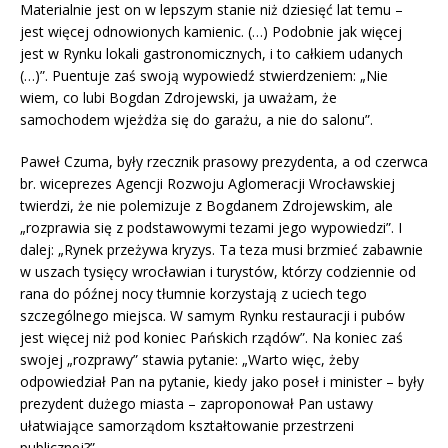
Materialnie jest on w lepszym stanie niż dziesięć lat temu –
jest więcej odnowionych kamienic. (…) Podobnie jak więcej
jest w Rynku lokali gastronomicznych, i to całkiem udanych
(…)”. Puentuje zaś swoją wypowiedź stwierdzeniem: „Nie
wiem, co lubi Bogdan Zdrojewski, ja uważam, że
samochodem wjeżdża się do garażu, a nie do salonu”.
Paweł Czuma, były rzecznik prasowy prezydenta, a od czerwca
br. wiceprezes Agencji Rozwoju Aglomeracji Wrocławskiej
twierdzi, że nie polemizuje z Bogdanem Zdrojewskim, ale
„rozprawia się z podstawowymi tezami jego wypowiedzi”. I
dalej: „Rynek przeżywa kryzys. Ta teza musi brzmieć zabawnie
w uszach tysięcy wrocławian i turystów, którzy codziennie od
rana do późnej nocy tłumnie korzystają z uciech tego
szczególnego miejsca. W samym Rynku restauracji i pubów
jest więcej niż pod koniec Pańskich rządów”. Na koniec zaś
swojej „rozprawy” stawia pytanie: „Warto więc, żeby
odpowiedział Pan na pytanie, kiedy jako poseł i minister – były
prezydent dużego miasta – zaproponował Pan ustawy
ułatwiające samorządom kształtowanie przestrzeni
publicznej?”.