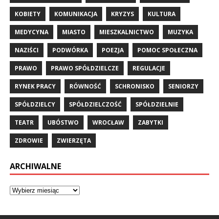
KOBIETY
KOMUNIKACJA
KRYZYS
KULTURA
MEDYCYNA
MIASTO
MIESZKALNICTWO
MUZYKA
NAZIŚCI
PODWÓRKA
POEZJA
POMOC SPOŁECZNA
PRAWO
PRAWO SPÓŁDZIELCZE
REGULACJE
RYNEK PRACY
RÓWNOŚĆ
SCHRONISKO
SENIORZY
SPÓŁDZIELCY
SPÓŁDZIELCZOŚĆ
SPÓŁDZIELNIE
TEATR
UBÓSTWO
WROCŁAW
ZABYTKI
ZDROWIE
ZWIERZĘTA
ARCHIWALNE