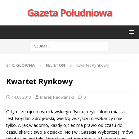
Gazeta Południowa
STR. GŁÓWNA
FELIETON
Kwartet Rynkowy
Kwartet Rynkowy
14.08.2013
Marek Radwański
0
O tym, że ojcem wrocławskiego Rynku, czyli salonu miasta,
jest Bogdan Zdrojewski, wiedzą wszyscy mieszkańcy i nie
tylko. A jak wiadomo, każdy ojciec ma prawo od czasu do
czasu skarcić swoje dziecko. No i w „Gazecie Wyborczej” mówi
między innymi tak: „Wrocław jest metropolią. Ma obowiązek