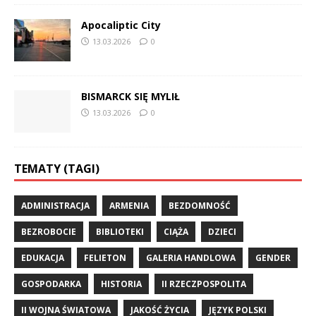
Apocaliptic City
13.03.2026
0
BISMARCK SIĘ MYLIŁ
13.03.2026
0
TEMATY (TAGI)
ADMINISTRACJA
ARMENIA
BEZDOMNOŚĆ
BEZROBOCIE
BIBLIOTEKI
CIĄŻA
DZIECI
EDUKACJA
FELIETON
GALERIA HANDLOWA
GENDER
GOSPODARKA
HISTORIA
II RZECZPOSPOLITA
II WOJNA ŚWIATOWA
JAKOŚĆ ŻYCIA
JĘZYK POLSKI