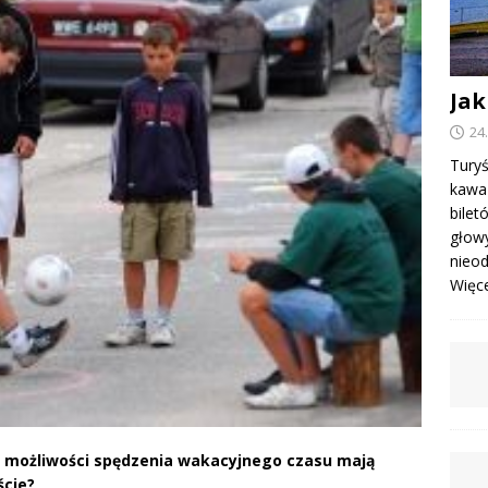
Jak
24
Turyś
kawa 
bile
głowy
nieod
Więcej
ie możliwości spędzenia wakacyjnego czasu mają
ście?