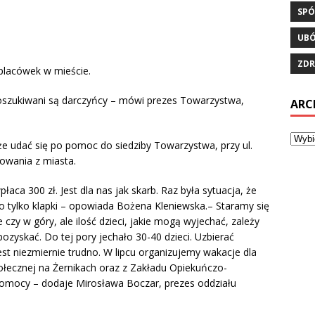
SPÓ
UB
ZDR
 placówek w mieście.
 poszukiwani są darczyńcy – mówi prezes Towarzystwa,
ARC
oże udać się po pomoc do siedziby Towarzystwa, przy ul.
owania z miasta.
aca 300 zł. Jest dla nas jak skarb. Raz była sytuacja, że
ło tylko klapki – opowiada Bożena Kleniewska.– Staramy się
czy w góry, ale ilość dzieci, jakie mogą wyjechać, zależy
ozyskać. Do tej pory jechało 30-40 dzieci. Uzbierać
st niezmiernie trudno. W lipcu organizujemy wakacje dla
ecznej na Żernikach oraz z Zakładu Opiekuńczo-
pomocy – dodaje Mirosława Boczar, prezes oddziału