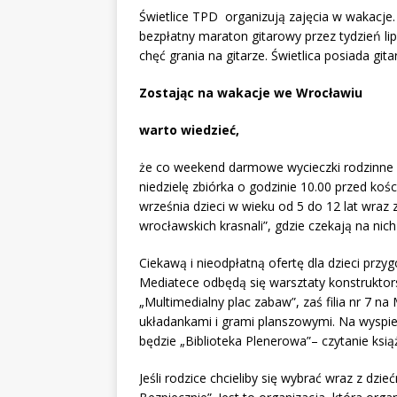
Świetlice TPD organizują zajęcia w wakacje
bezpłatny maraton gitarowy przez tydzień lipca
chęć grania na gitarze. Świetlica posiada git
Zostając na wakacje we Wrocławiu
warto wiedzieć,
że co weekend darmowe wycieczki rodzinne p
niedzielę zbiórka o godzinie 10.00 przed ko
września dzieci w wieku od 5 do 12 lat wraz
wrocławskich krasnali”, gdzie czekają na nich
Ciekawą i nieodpłatną ofertę dla dzieci przyg
Mediatece odbędą się warsztaty konstruktor
„Multimedialny plac zabaw”, zaś filia nr 7 na
układankami i grami planszowymi. Na wyspi
będzie „Biblioteka Plenerowa”– czytanie ksią
Jeśli rodzice chcieliby się wybrać wraz z d