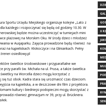
DZI
GAL
ra Sportu Urzędu Miejskiego organizuje kolejne „Lato z
GO
dla każdego i rozpoczynać się będą od godziny 10.30. W
II 
ejherowskiej będzie można uczestniczyć w turniejach mini
kówce plażowej na Morskim Oku. W środy dzieci i młodzież
JAK
pływania w Auqaparku. Zajęcia prowadzone będą również na
oraz na kąpieliskach: Kłokoczyce i na Gliniankach. Pełny
KOM
trener-osiedlowy.pl
ME
iektóre świetlice środowiskowe i przyparafialne we
MU
przy parafii św. Michała na ul. Prusa, a także świetlica
świetlicy na Worcella dzieci mogą korzystać z
POE
ię tuż obok. Kadra stara się urozmaicić czas dzieciom.
PRA
yjścia na kąpieliska, a w deszczowe dni film z projektora.
domami kultury i biedniejsi podopieczni mogą skorzystać z
RYN
prowadzi również gimnazjum nr 39, przy ul. Brücknera.
iłek.
SEN