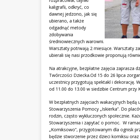
rozpracować tajniki
kaligrafii, odkryć, co
dawnej jedzono, jak się
ubierano, a także
odgadnąć metody
zdobywania
średniowiecznych warowni.
Warsztaty potrwają 2 miesiące. Warsztaty z
ubierali się nasi przodkowie proponują rów
Na atrakcyjne, bezpłatne zajęcia zaprasza d
Twórczości Dziecka.Od 15 do 26 lipca zorgan
uczestnicy przygotują spektakl i dekorację. 
od 11.00 do 13.00 w siedzibie Centrum przy 
W bezpłatnych zajęciach wakacyjnych będą 
Stowarzyszenia Pomocy „Iskierka”. Do placó
rodzin, często wykluczonych społecznie. Każ
Stowarzyszenia i zapytać o pomoc. W ramach
„Komiksowo”, przygotowanym dla ognisk prz
będzie stworzenie przez dzieci komiksu ora