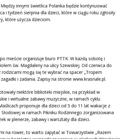
. Między innymi świetlica Polanka będzie kontynuować
 i tydzień sierpnia dla dzieci, które w ciągu roku zgłosiły
ary, które użycza dzieciom.
o mieście organizuje biuro PTTK. W każdą sobotę i
ściołem św. Magdaleny na ulicy Szewskiej. Od czerwca do
 z rodzicami mogą się te wybrać na spacer „Tropem
 zagadki i zadania. Zapisy na stronie www.krasnale.pl.
otowały niektóre biblioteki miejskie, na przykład w
skie i wirtualne zabawy muzyczne, w ramach cyklu
 Maślicach proponuje dla dzieci od 5 do 11 lat wakacje z
e Słodowej w ramach Pikniku Rodzinnego zorganizowana
żek w plenerze, zabawy i warsztaty dla dzieci.
ziećmi na rower, to warto zapytać w Towarzystwie „Razem