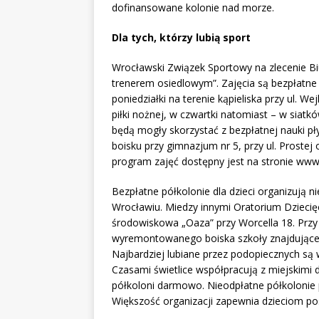
dofinansowane kolonie nad morze.
Dla tych, którzy lubią sport
Wrocławski Związek Sportowy na zlecenie Biu
trenerem osiedlowym”. Zajęcia są bezpłatne 
poniedziałki na terenie kąpieliska przy ul. W
piłki nożnej, w czwartki natomiast – w siat
będą mogły skorzystać z bezpłatnej nauki 
boisku przy gimnazjum nr 5, przy ul. Prostej 
program zajęć dostępny jest na stronie www.
Bezpłatne półkolonie dla dzieci organizują n
Wrocławiu. Miedzy innymi Oratorium Dziecięce 
środowiskowa „Oaza” przy Worcella 18. Przy 
wyremontowanego boiska szkoły znajdującej s
Najbardziej lubiane przez podopiecznych są w
Czasami świetlice współpracują z miejskimi 
półkoloni darmowo. Nieodpłatne półkolonie 
Większość organizacji zapewnia dzieciom pos