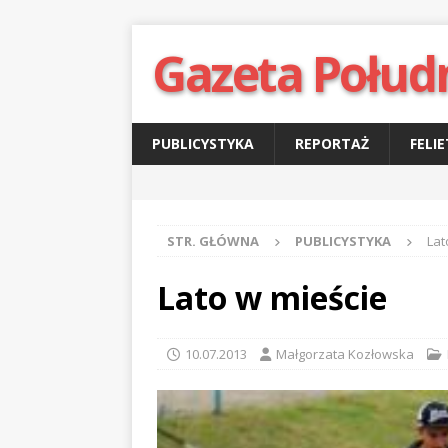
Gazeta Połud
PUBLICYSTYKA
REPORTAŻ
FELI
STR. GŁÓWNA
PUBLICYSTYKA
Lat
Lato w mieście
10.07.2013
Małgorzata Kozłowska