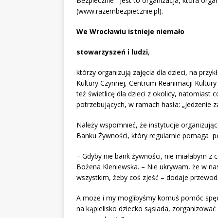
Bezpiecznie”. Jest to organizacja, która or
(www.razembezpiecznie.pl).
We Wrocławiu istnieje niemało
stowarzyszeń i ludzi
,
którzy organizują zajęcia dla dzieci, na prz
Kultury Czynnej, Centrum Reanimacji Kultury 
też świetlicę dla dzieci z okolicy, natomiast 
potrzebujących, w ramach hasła: „Jedzenie
Należy wspomnieć, że instytucje organizują
Banku Żywności, który regularnie pomaga 
– Gdyby nie bank żywności, nie miałabym z c
Bożena Kleniewska. – Nie ukrywam, że w nas
wszystkim, żeby coś zjeść – dodaje przewodn
A może i my moglibyśmy komuś pomóc spędzi
na kąpielisko dziecko sąsiada, zorganizowa