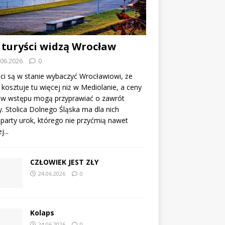
 turyści widzą Wrocław
.06.2026
0
ci są w stanie wybaczyć Wrocławiowi, że
kosztuje tu więcej niż w Mediolanie, a ceny
tów wstępu mogą przyprawiać o zawrót
. Stolica Dolnego Śląska ma dla nich
party urok, którego nie przyćmią nawet
...
CZŁOWIEK JEST ZŁY
24.06.2026
0
Kolaps
24.06.2026
0