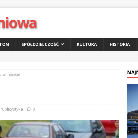
niowa
ETON
SPÓŁDZIELCZOŚĆ
KULTURA
HISTORIA
NAJ
o w mieście
Publicystyka
0