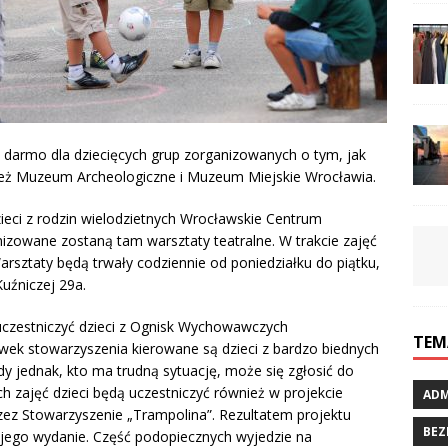
a darmo dla dziecięcych grup zorganizowanych o tym, jak
nież Muzeum Archeologiczne i Muzeum Miejskie Wrocławia.
zieci z rodzin wielodzietnych Wrocławskie Centrum
izowane zostaną tam warsztaty teatralne. W trakcie zajęć
Warsztaty będą trwały codziennie od poniedziałku do piątku,
Kuźniczej 29a.
uczestniczyć dzieci z Ognisk Wychowawczych
TEM
wek stowarzyszenia kierowane są dzieci z bardzo biednych
dy jednak, kto ma trudną sytuację, może się zgłosić do
 zajęć dzieci będą uczestniczyć również w projekcie
ADM
ez Stowarzyszenie „Trampolina”. Rezultatem projektu
BEZ
z jego wydanie. Część podopiecznych wyjedzie na