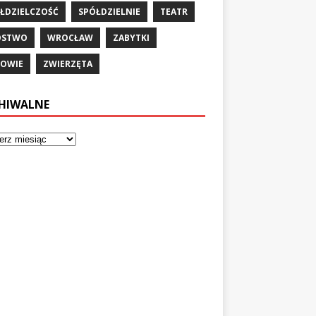
ŁDZIELCZOŚĆ
SPÓŁDZIELNIE
TEATR
ÓSTWO
WROCŁAW
ZABYTKI
OWIE
ZWIERZĘTA
HIWALNE