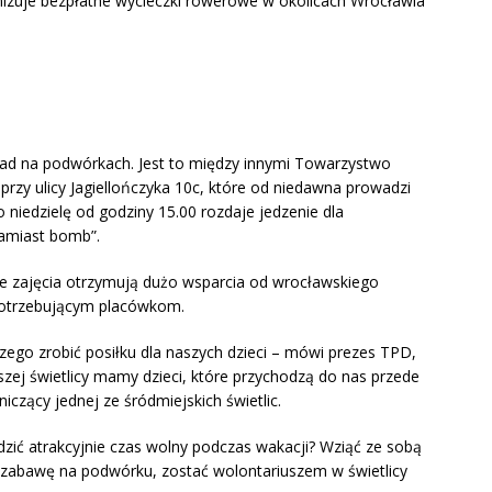
ganizuje bezpłatne wycieczki rowerowe w okolicach Wrocławia
ykład na podwórkach. Jest to między innymi Towarzystwo
przy ulicy Jagiellończyka 10c, które od niedawna prowadzi
co niedzielę od godziny 15.00 rozdaje jedzenie dla
 zamiast bomb”.
ce zajęcia otrzymują dużo wsparcia od wrocławskiego
potrzebującym placówkom.
zego zrobić posiłku dla naszych dzieci – mówi prezes TPD,
zej świetlicy mamy dzieci, które przychodzą do nas przede
iczący jednej ze śródmiejskich świetlic.
ć atrakcyjnie czas wolny podczas wakacji? Wziąć ze sobą
ć zabawę na podwórku, zostać wolontariuszem w świetlicy