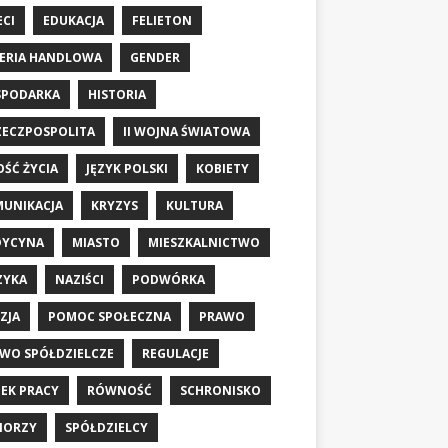
ECI
EDUKACJA
FELIETON
ERIA HANDLOWA
GENDER
SPODARKA
HISTORIA
RZECZPOSPOLITA
II WOJNA ŚWIATOWA
OŚĆ ŻYCIA
JĘZYK POLSKI
KOBIETY
UNIKACJA
KRYZYS
KULTURA
DYCYNA
MIASTO
MIESZKALNICTWO
ZYKA
NAZIŚCI
PODWÓRKA
ZJA
POMOC SPOŁECZNA
PRAWO
WO SPÓŁDZIELCZE
REGULACJE
EK PRACY
RÓWNOŚĆ
SCHRONISKO
IORZY
SPÓŁDZIELCY