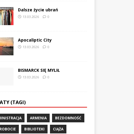
Dalsze życie ubrań
13.03.2026
0
Apocaliptic City
13.03.2026
0
BISMARCK SIĘ MYLIŁ
13.03.2026
0
ATY (TAGI)
INISTRACJA
ARMENIA
BEZDOMNOŚĆ
ROBOCIE
BIBLIOTEKI
CIĄŻA