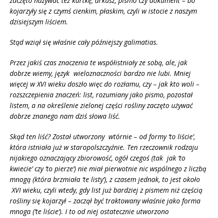
zaczęto nazywać też kartkę, arkusz, pismo czy dokument – bo
kojarzyły się z czymś cienkim, płaskim, czyli w istocie z naszym
dzisiejszym liściem.
Stąd wziął się właśnie cały późniejszy galimatias.
Przez jakiś czas znaczenia te współistniały ze sobą, ale, jak
dobrze wiemy, język wieloznaczności bardzo nie lubi. Mniej
więcej w XVI wieku doszło więc do rozłamu, czy – jak kto woli –
rozszczepienia znaczeń: list, rozumiany jako pismo, pozostał
listem, a na określenie zielonej części rośliny zaczęto używać
dobrze znanego nam dziś słowa liść.
Skąd ten liść? Został utworzony wtórnie – od formy ’to liście’,
która istniała już w staropolszczyźnie. Ten rzeczownik rodzaju
nijakiego oznaczający zbiorowość, ogół czegoś (tak jak ’to
kwiecie’ czy ’to pierze’) nie miał pierwotnie nic wspólnego z liczbą
mnogą (która brzmiała ‘te listy’), z czasem jednak, to jest około
XVI wieku, czyli wtedy, gdy list już bardziej z pismem niż częścią
rośliny się kojarzył – zaczął być traktowany właśnie jako forma
mnoga (’te liście’). I to od niej ostatecznie utworzono