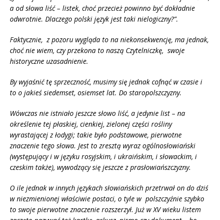
a od słowa liść – listek, choć przecież powinno być dokładnie
odwrotnie. Dlaczego polski język jest taki nielogiczny?”.
Faktycznie, z pozoru wygląda to na niekonsekwencję, ma jednak,
choć nie wiem, czy przekona to naszą Czytelniczkę, swoje
historyczne uzasadnienie.
By wyjaśnić tę sprzeczność, musimy się jednak cofnąć w czasie i
to o jakieś siedemset, osiemset lat. Do staropolszczyzny.
Wówczas nie istniało jeszcze słowo liść, a jedynie list – na
określenie tej płaskiej, cienkiej, zielonej części rośliny
wyrastającej z łodygi; takie było podstawowe, pierwotne
znaczenie tego słowa. Jest to zresztą wyraz ogólnosłowiański
(występujący i w języku rosyjskim, i ukraińskim, i słowackim, i
czeskim także), wywodzący się jeszcze z prasłowiańszczyzny.
O ile jednak w innych językach słowiańskich przetrwał on do dziś
w niezmienionej właściwie postaci, o tyle w polszczyźnie szybko
to swoje pierwotne znaczenie rozszerzył. Już w XV wieku listem