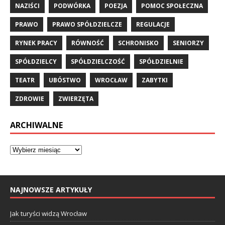
NAZIŚCI
PODWÓRKA
POEZJA
POMOC SPOŁECZNA
PRAWO
PRAWO SPÓŁDZIELCZE
REGULACJE
RYNEK PRACY
RÓWNOŚĆ
SCHRONISKO
SENIORZY
SPÓŁDZIELCY
SPÓŁDZIELCZOŚĆ
SPÓŁDZIELNIE
TEATR
UBÓSTWO
WROCŁAW
ZABYTKI
ZDROWIE
ZWIERZĘTA
ARCHIWALNE
NAJNOWSZE ARTYKUŁY
Jak turyści widzą Wrocław