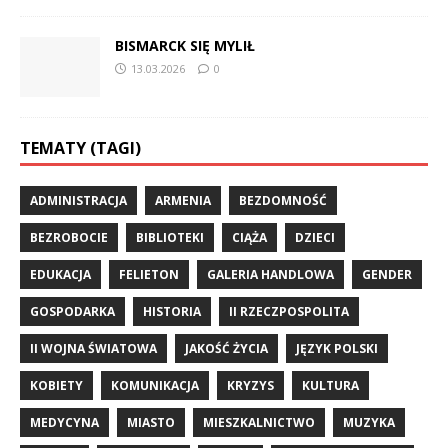
BISMARCK SIĘ MYLIŁ
13.03.2026
0
TEMATY (TAGI)
ADMINISTRACJA
ARMENIA
BEZDOMNOŚĆ
BEZROBOCIE
BIBLIOTEKI
CIĄŻA
DZIECI
EDUKACJA
FELIETON
GALERIA HANDLOWA
GENDER
GOSPODARKA
HISTORIA
II RZECZPOSPOLITA
II WOJNA ŚWIATOWA
JAKOŚĆ ŻYCIA
JĘZYK POLSKI
KOBIETY
KOMUNIKACJA
KRYZYS
KULTURA
MEDYCYNA
MIASTO
MIESZKALNICTWO
MUZYKA