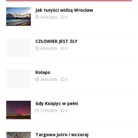
Jak turyści widzą Wrocław
24.06.2026
0
CZŁOWIEK JEST ZŁY
24.06.2026
0
Kolaps
24.06.2026
0
Gdy Księżyc w pełni
17.05.2026
0
Targowa jutro i wczoraj