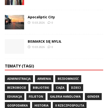
Apocaliptic City
13.03.2026
0
BISMARCK SIĘ MYLIŁ
13.03.2026
0
TEMATY (TAGI)
ADMINISTRACJA
ARMENIA
BEZDOMNOŚĆ
BEZROBOCIE
BIBLIOTEKI
CIĄŻA
DZIECI
EDUKACJA
FELIETON
GALERIA HANDLOWA
GENDER
GOSPODARKA
HISTORIA
II RZECZPOSPOLITA