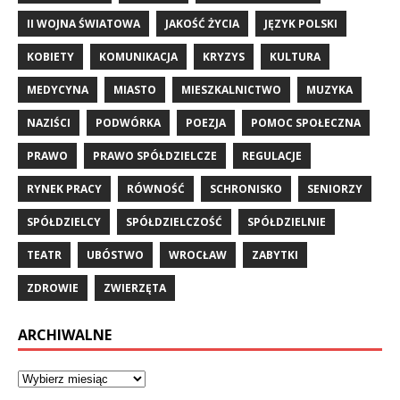
II WOJNA ŚWIATOWA
JAKOŚĆ ŻYCIA
JĘZYK POLSKI
KOBIETY
KOMUNIKACJA
KRYZYS
KULTURA
MEDYCYNA
MIASTO
MIESZKALNICTWO
MUZYKA
NAZIŚCI
PODWÓRKA
POEZJA
POMOC SPOŁECZNA
PRAWO
PRAWO SPÓŁDZIELCZE
REGULACJE
RYNEK PRACY
RÓWNOŚĆ
SCHRONISKO
SENIORZY
SPÓŁDZIELCY
SPÓŁDZIELCZOŚĆ
SPÓŁDZIELNIE
TEATR
UBÓSTWO
WROCŁAW
ZABYTKI
ZDROWIE
ZWIERZĘTA
ARCHIWALNE