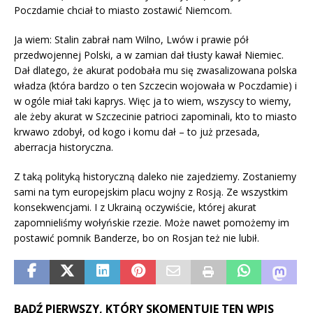
Poczdamie chciał to miasto zostawić Niemcom.
Ja wiem: Stalin zabrał nam Wilno, Lwów i prawie pół
przedwojennej Polski, a w zamian dał tłusty kawał Niemiec.
Dał dlatego, że akurat podobała mu się zwasalizowana polska
władza (która bardzo o ten Szczecin wojowała w Poczdamie) i
w ogóle miał taki kaprys. Więc ja to wiem, wszyscy to wiemy,
ale żeby akurat w Szczecinie patrioci zapominali, kto to miasto
krwawo zdobył, od kogo i komu dał – to już przesada,
aberracja historyczna.
Z taką polityką historyczną daleko nie zajedziemy. Zostaniemy
sami na tym europejskim placu wojny z Rosją. Ze wszystkim
konsekwencjami. I z Ukrainą oczywiście, której akurat
zapomnieliśmy wołyńskie rzezie. Może nawet pomożemy im
postawić pomnik Banderze, bo on Rosjan też nie lubił.
BĄDŹ PIERWSZY, KTÓRY SKOMENTUJE TEN WPIS