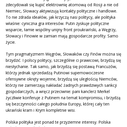
zdecydowali się kupić elektrownię atomową od Rosji a nie od
Niemiec, Słowacy aktywizują kontakty polityczne i handlowe.
To nie zdrada ideałów, jak krzyczą nasi politycy, ale polityka
właśnie: cyniczna gra interesów. Putin zyskuje polityczne
wsparcie, łamie wspólny unijny front proukraiński, a Węgrzy,
Słowacy i Finowie w zamian mają gospodarcze profity. Samo
życie.
Tym pragmatyzmem Węgrów, Słowaków czy Finów można się
brzydzić. I polscy politycy, szczególnie ci prawicowi, brzydzą się
niesłychanie. Tak samo, jak brzydzą się postawą Francuzów,
którzy jednak sprzedadzą Putinowi supernowoczesne
ofensywne okręty wojenne, brzydzą się uległością Niemców,
którzy nie zamierzają nakładać żadnych prawdziwych sankcji
gospodarczych, a wręcz przeciwnie: pani kanclerz Merkel
życzliwie konferuje z Putinem na temat kompromisu, i brzydzą
się bezczynności całego południa Europy, której cały ten
ukraiński kram i Krym kompletnie wisi.
Polska polityka jest ponad te przyziemne interesy. Polska