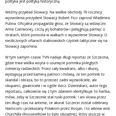
polityka jest polityką historyczną.
Weźmy przykład Słowacji. Na wielkie obchody 70 rocznicy
wyzwolenia prezydent Słowacji Robert Fico zaprosił Władimira
Putina. Oficjalna propaganda głosi, że Słowacy są wdzięczni
Armii Czerwonej, czczą jej bohaterów i pielęgnują pamięć o
stratach, które poniosła w walkach o wyzwolenie Słowacji. O
niezliczonych ofiarach stalinowskich czystek taktycznie się na
Słowacji zapomina.
W tym samym czasie TVN nadaje długi reportaż ze Szczecina,
gdzie trwa wielka wojna o usunięcie pomnika poległych
żołnierzy radzieckich. Przez cały kwadrans, albo i dłużej,
występują przed kamerą patrioci i mówią, że ten pomnik to
skandal i obraza, bo to przecież żadni wyzwoliciele, ale
okupanci, gwałciciele i w ogóle dzicz. Dziennikarz, autor tego
reportażu, całkowicie się z tym zdaniem identyfikuje: to hańba,
mówi, żeby w Szczecinie stał ruski pomnik. I ani słowa przez
ten długi czas na antenie, że akurat Szczecin został odebrany
Niemcom i przekazany Polakom przez Rosjan. I to wbrew woli
Churchilla (Rooseveltowi to było obojętne), który jeszcze w