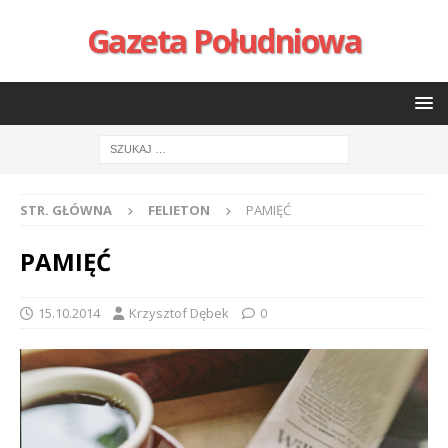
Gazeta Południowa
STR. GŁÓWNA
FELIETON
PAMIĘĆ
PAMIĘĆ
15.10.2014
Krzysztof Dębek
0