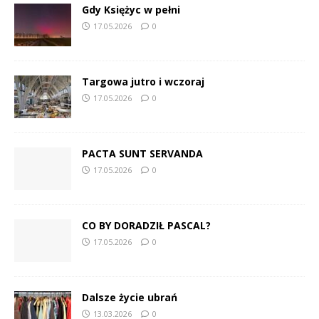
Gdy Księżyc w pełni
17.05.2026
0
Targowa jutro i wczoraj
17.05.2026
0
PACTA SUNT SERVANDA
17.05.2026
0
CO BY DORADZIŁ PASCAL?
17.05.2026
0
Dalsze życie ubrań
13.03.2026
0