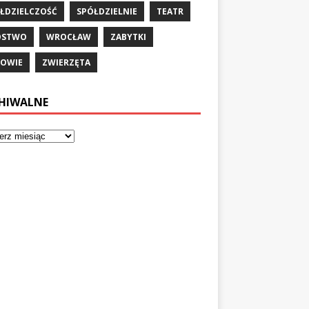
ŁDZIELCZOŚĆ
SPÓŁDZIELNIE
TEATR
ÓSTWO
WROCŁAW
ZABYTKI
OWIE
ZWIERZĘTA
HIWALNE