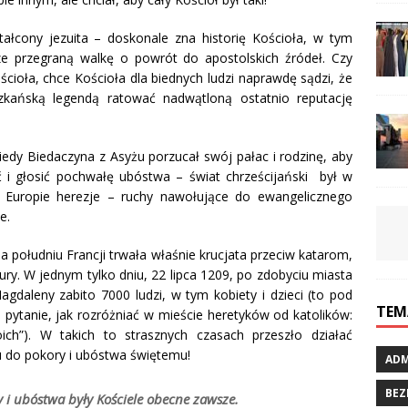
ałcony jezuita – doskonale zna historię Kościoła, w tym
ze przegraną walkę o powrót do apostolskich źródeł. Czy
ścioła, chce Kościoła dla biednych ludzi naprawdę sądzi, że
szkańską legendą ratować nadwątloną ostatnio reputację
iedy Biedaczyna z Asyżu porzucał swój pałac i rodzinę, aby
 i głosić pochwałę ubóstwa – świat chrześcijański był w
w Europie herezje – ruchy nawołujące do ewangelicznego
e.
a południu Francji trwała właśnie krucjata przeciw katarom,
ury. W jednym tylko dniu, 22 lipca 1209, po zdobyciu miasta
agdaleny zabito 7000 ludzi, w tym kobiety i dzieci (to pod
TEM
 pytanie, jak rozróżniać w mieście heretyków od katolików:
ich”). W takich to strasznych czasach przeszło działać
u do pokory i ubóstwa świętemu!
ADM
BEZ
y i ubóstwa
były Kościele obecne zawsze.