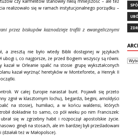
artuzów czy karmelitów stanowiły nikłą mniejszość – ale też
SPÓ
ycia realizowało się w ramach instytucjonalnego porządku –
UB
ZDR
owani przez biskupów kaznodzieje
trafili z ewangelicznymi
ARC
ł, a zresztą nie było wtedy Biblii dostępnej w językach
ł ubogi i, co najgorsze, że przed Bogiem wszyscy są równi.
 kazał w Orleanie spalić na stosie grupę wykształconych
olanu kazał wyrżnąć heretyków w Monteforete, a Henryk II
oczątki.
roli. W całej Europie narastał bunt. Pojawili się przeto
ny zgnił w klasztornym lochu), begardzi, begini, arnoldyści
palić na stosie), humiliaci, a w końcu waldensi, których
zrobił dokładnie to samo, co pół wieku po nim Franciszek:
 ubrał się w zgrzebny habit i rozpoczął apostolskie życie.
masowo ginęli na stosach, ale im bardziej byli prześladowani
 (działali też w Małopolsce).