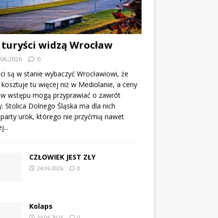
 turyści widzą Wrocław
.06.2026
0
ci są w stanie wybaczyć Wrocławiowi, że
kosztuje tu więcej niż w Mediolanie, a ceny
tów wstępu mogą przyprawiać o zawrót
. Stolica Dolnego Śląska ma dla nich
party urok, którego nie przyćmią nawet
...
CZŁOWIEK JEST ZŁY
24.06.2026
0
Kolaps
24.06.2026
0