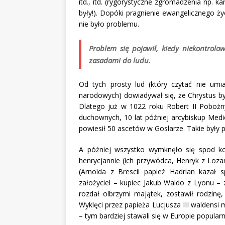
itd., itd. (rygorystyczne zgromadzenia np. k
były!). Dopóki pragnienie ewangelicznego ż
nie było problemu.
Problem się pojawił, kiedy niekontrol
zasadami do ludu.
Od tych prosty lud (który czytać nie umia
narodowych) dowiadywał się, że Chrystus by
Dlatego już w 1022 roku Robert II Pobożny
duchownych, 10 lat później arcybiskup Medi
powiesił 50 ascetów w Goslarze. Takie były p
A później wszystko wymknęło się spod kont
henrycjannie (ich przywódca, Henryk z Lozan
(Arnolda z Brescii papież Hadrian kazał s
założyciel – kupiec Jakub Waldo z Lyonu – 
rozdał olbrzymi majątek, zostawił rodzinę,
Wyklęci przez papieża Lucjusza III waldensi 
– tym bardziej stawali się w Europie popularni