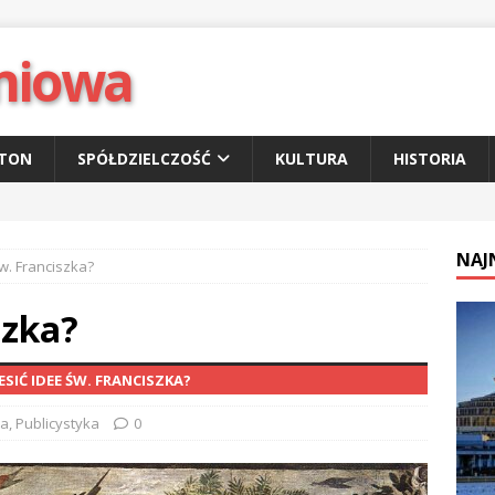
niowa
ETON
SPÓŁDZIELCZOŚĆ
KULTURA
HISTORIA
NAJ
w. Franciszka?
szka?
IĆ IDEE ŚW. FRANCISZKA?
ia
,
Publicystyka
0