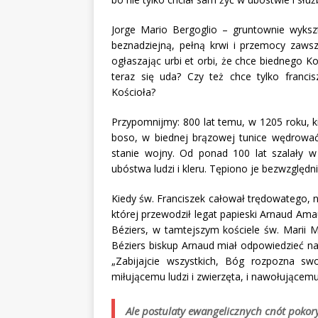
Jorge Mario Bergoglio – gruntownie wykszt
beznadziejną, pełną krwi i przemocy zaws
ogłaszając urbi et orbi, że chce biednego Ko
teraz się uda? Czy też chce tylko franci
Kościoła?
Przypomnijmy: 800 lat temu, w 1205 roku, k
boso, w biednej brązowej tunice wędrować
stanie wojny. Od ponad 100 lat szalały 
ubóstwa ludzi i kleru. Tępiono je bezwzględni
Kiedy św. Franciszek całował trędowatego, n
której przewodził legat papieski Arnaud Ama
Béziers, w tamtejszym kościele św. Marii M
Béziers biskup Arnaud miał odpowiedzieć na
„Zabijajcie wszystkich, Bóg rozpozna swo
miłującemu ludzi i zwierzęta, i nawołującem
Ale postulaty ewangelicznych cnót pokor