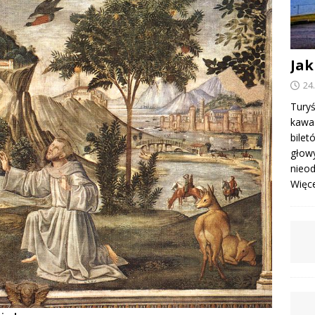
Jak
24
Turyś
kawa 
bile
głowy
nieod
Więcej