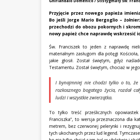
Ghirlandaio Domenico / Stistygmaty św. Fran
Przyjęcie przez nowego papieża imieni
Bo jeśli Jorge Mario Bergoglio – żołni
przechodzi do obozu pokornych i skromn
nowy papież chce naprawdę wskrzesić i
Św. Franciszek to jeden z naprawdę nieli
materialnym zasługom dla potęgi Kościoła, 
jakie głosił. Został świętym, gdyż naś
Testamentu. Został świętym, chociaż w jego 
I bynajmniej nie chodzi tylko o to, że
rozkosznego bogatego życia,
rozdał cał
ludzi i wszystkie zwierzątka.
To tylko treść prześlicznych opowiastek
Franciszka”, to wersja przeznaczona dla kat
metrem, bez czerwonej pelerynki i rezygnu
tych ukochanych przez lud legend. Tymczase
bo nie tylko chciał sam żyć w ubóstwie i służb