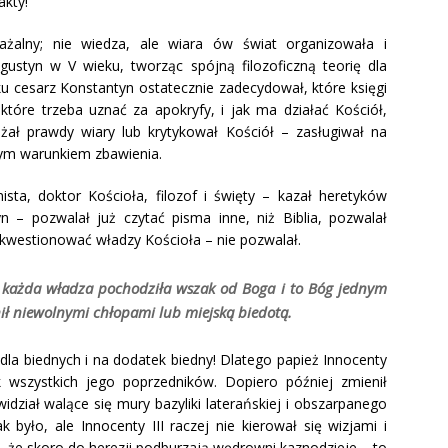
akty!
rażalny; nie wiedza, ale wiara ów świat organizowała i
ustyn w V wieku, tworząc spójną filozoficzną teorię dla
ku cesarz Konstantyn ostatecznie zadecydował, które księgi
óre trzeba uznać za apokryfy, i jak ma działać Kościół,
ał prawdy wiary lub krytykował Kościół – zasługiwał na
znym warunkiem zbawienia.
a, doktor Kościoła, filozof i święty – kazał heretyków
yn – pozwalał już czytać pisma inne, niż Biblia, pozwalał
 kwestionować władzy Kościoła – nie pozwalał.
: każda władza pochodziła wszak od Boga
i to Bóg jednym
ił niewolnymi chłopami lub miejską biedotą.
dla biednych i na dodatek biedny! Dlatego papież Innocenty
ak wszystkich jego poprzedników. Dopiero później zmienił
idział walące się mury bazyliki laterańskiej i obszarpanego
k było, ale Innocenty III raczej nie kierował się wizjami i
, że skoro do herezji podburzają wędrowni kaznodzieje – to