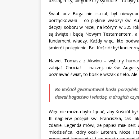
dzisiaj, mity, alegorie czy symbole – to były f
Świat bez Boga nie istniał, był niewyob
porządkowała – co pięknie wyłożył św. Aug
decyzji soboru w Nicei, na którym w 325 ro
są święte i będą Nowym Testamentem, a kt
fundament władzy. Każdy więc, kto podważ
śmierć i potępienie. Boi Kościół był koniec
Nawet Tomasz z Akwinu – wybitny humanist
zabijać. Chociaż – inaczej, niż św. August
poznawać świat, to boskie wszak dzieło. Ale
Bo Kościół gwarantował boski porządek
dawał bogactwo i władzę, a drugich czyn
Więc nie można było żądać, aby Kościół był 
III najpierw potępił św. Franciszka, tak j
zdanie. Legenda mówi, że papież miał sen: w
młodzieńca, który ocalił Lateran. Może i ta
emocjami. Innocenty III po prostu zrozumiał