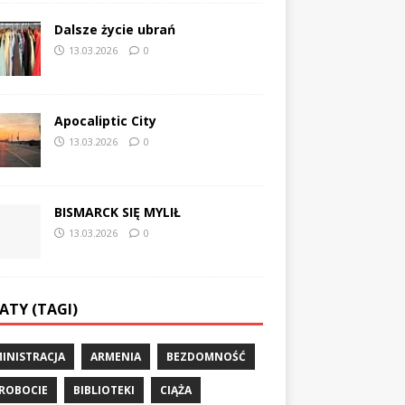
Dalsze życie ubrań
13.03.2026
0
Apocaliptic City
13.03.2026
0
BISMARCK SIĘ MYLIŁ
13.03.2026
0
ATY (TAGI)
INISTRACJA
ARMENIA
BEZDOMNOŚĆ
ROBOCIE
BIBLIOTEKI
CIĄŻA