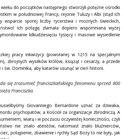
XII wieku do początków następnego stworzyli potężne ośrodki
kim w południowej Francji, rejonie Tuluzy i Albi (stąd ich
y wsparcie sporej liczby rycerstwa i możnych świeckich,
państwo! Ich potęgę złamała dopiero wspomniana wyżej
ymordowanie kilkudziesięciu tysięcy i masowe wysiedlenie
ężkiej pracy inkwizycji (powołanej w 1215 na specjalnym
), zbrojnych wysiłków królów, książąt i cesarzy, a przede
 i św. Dominika, aby katarów usunąć w cień historii.
 da się zrozumieć franciszkańskiego fenomenu sprzed 800
pieża Franciszka.
usielibyśmy Giovanniego Bernardone uznać za dziwaka,
 mordu psychopatów, a Kościół za organizacje zbrodniczą. A
sumieniem, wiarą i w poczuciu oczywistej konieczności, czyli
eństwo nie znało ateistów, natomiast znało bluźnierców,
iec, potępienie, zbawienie i rychły Sąd Boży to nie były, jak