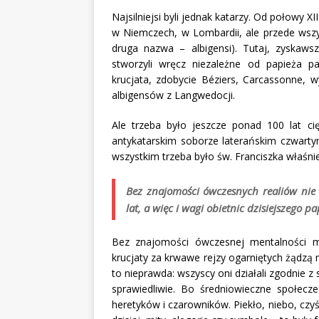
Najsilniejsi byli jednak katarzy. Od połowy 
w Niemczech, w Lombardii, ale przede wszyst
druga nazwa – albigensi). Tutaj, zyskawsz
stworzyli wręcz niezależne od papieża 
krucjata, zdobycie Béziers, Carcassonne, w
albigensów z Langwedocji.
Ale trzeba było jeszcze ponad 100 lat ci
antykatarskim soborze laterańskim czwartym
wszystkim trzeba było św. Franciszka właśnie
Bez znajomości ówczesnych realiów nie
lat,
a więc i wagi obietnic dzisiejszego pa
Bez znajomości ówczesnej mentalności m
krucjaty za krwawe rejzy ogarniętych żądzą
to nieprawda: wszyscy oni działali zgodnie z 
sprawiedliwie. Bo średniowieczne społecz
heretyków i czarowników. Piekło, niebo, czyśc