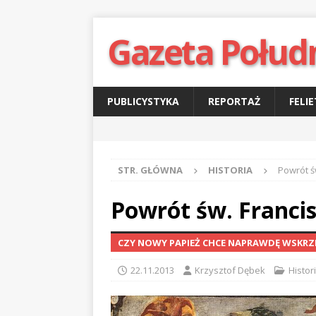
Gazeta Połud
PUBLICYSTYKA
REPORTAŻ
FELI
STR. GŁÓWNA
HISTORIA
Powrót ś
Powrót św. Franci
CZY NOWY PAPIEŻ CHCE NAPRAWDĘ WSKRZES
22.11.2013
Krzysztof Dębek
Histor