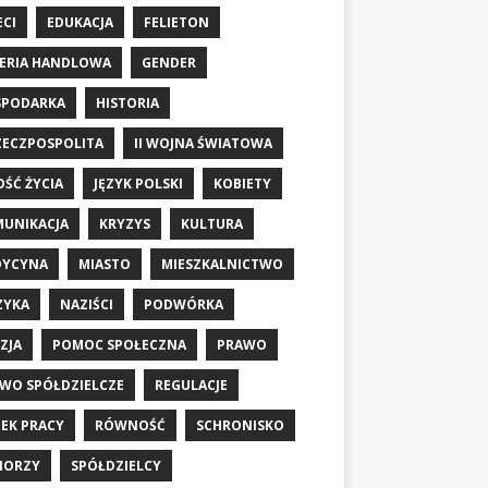
ECI
EDUKACJA
FELIETON
ERIA HANDLOWA
GENDER
SPODARKA
HISTORIA
RZECZPOSPOLITA
II WOJNA ŚWIATOWA
OŚĆ ŻYCIA
JĘZYK POLSKI
KOBIETY
UNIKACJA
KRYZYS
KULTURA
DYCYNA
MIASTO
MIESZKALNICTWO
ZYKA
NAZIŚCI
PODWÓRKA
ZJA
POMOC SPOŁECZNA
PRAWO
WO SPÓŁDZIELCZE
REGULACJE
EK PRACY
RÓWNOŚĆ
SCHRONISKO
IORZY
SPÓŁDZIELCY