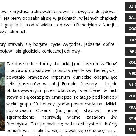
DZI
 słowa Chrystusa traktowali dosłownie, zazwyczaj decydowali
GAL
. Najpierw odosabniali się w jaskiniach, w leśnych chatkach
ych grupkach, a od VI wieku – od czasu Benedykta z Nursji –
GO
eży zakonach.
II 
tory stawały się bogate, życie wygodne, jedzenie obfite i
ojawili się głosiciele koniecznej odnowy.
JAK
KOM
Tak doszło do reformy kluniackiej (od klasztoru w Cluny)
– powrotu do surowej prostoty reguły św. Benedykta i
ME
powstało prawdziwe imperium kluniackie obejmujące
setki klasztorów w całej Europie. Niestety – hojnie
MU
obdarowywanych przez władców, więc życie w nich
POE
stawało się coraz przyjemniejsze. I dlatego pod koniec X
wieku grupa 20 benedyktynów postanowiła na dzikich
PRA
pustkowiach Cîteaux (Burgundia) stworzyć nowe
zgromadzenie, naprawdę wierne zasadom św.
RYN
Benedykta. Tak pojawili się w historii cystersi. Którzy
SEN
odnieśli wielki sukces, więc stawali się coraz bogatsi …