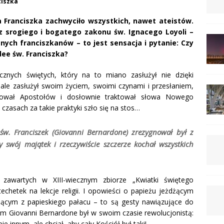
ciszka
a Franciszka zachwyciło wszystkich, nawet ateistów.
erz srogiego i bogatego zakonu św. Ignacego Loyoli –
ych franciszkanów – to jest sensacja i pytanie: Czy
dee św. Franciszka?
cznych świętych, który na to miano zasłużył nie dzięki
ale zasłużył swoim życiem, swoimi czynami i przesłaniem,
ladował Apostołów i dosłownie traktował słowa Nowego
czasach za takie praktyki szło się na stos…
 św. Franciszek (Giovanni Bernardone)
zrezygnował był z
y swój majątek i rzeczywiście szczerze kochał wszystkich
 zawartych w XIII-wiecznym zbiorze „Kwiatki świętego
echetek na lekcje religii. I opowieści o papieżu jeżdżącym
jącym z papieskiego pałacu – to są gesty nawiązujące do
m Giovanni Bernardone był w swoim czasie rewolucjonistą:
ie innym, ale chciał, aby cały Kościół był taki!