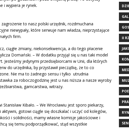
 i wypiera je rynek.
DZI
GAL
 zagrożenie to nasz polski urzędnik, rozdmuchana
GO
acyjne niewypały, które serwuje nam władza, nieprzystające
małych firm.
II 
zcz, ciągłe zmiany, niekonsekwencja, a do tego płacenie
JAK
licza Domański. – W dodatku przyjął się u nas taki model
KOM
 Jesteśmy jedynymi przedsiębiorcami w Unii, dla których
ierw do urzędnika, by przystawił pieczątkę, że to co
ME
zone. Nie ma to żadnego sensu i tylko utrudnia
tawka za roboczogodzinę jest u nas niższa a nasze wyroby
MU
zeźbiarstwa, garncarstwa, witraży.
POE
PRA
 Stanisław Kibało. – We Wrocławiu jest sporo piekarzy,
ci aktywni, gotowi ciągle się doszkalać i uczyć od kolegów,
RYN
kości i solidności, mamy własne komisje jakościowe i
SEN
e chcą się temu podporządkować, stąd wszystkie