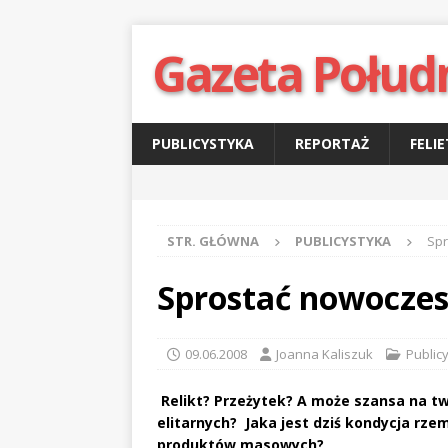
Gazeta Połud
PUBLICYSTYKA
REPORTAŻ
FELI
STR. GŁÓWNA
PUBLICYSTYKA
Spr
Sprostać nowoczes
09.06.2008
Joanna Kaliszuk
Public
Relikt? Przeżytek? A może szansa na t
elitarnych? Jaka jest dziś kondycja rze
produktów masowych?