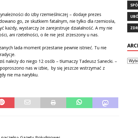
SPÓ
ynależności do izby rzemieślniczej – dodaje prezes
UB
idowano go, ze skutkiem fatalnym, nie tylko dla rzemiosła,
yć każdy, wystarczy że zarejestruje działalność. A my nie
ZDR
, ani rzetelności, o ile nie jest zrzeszony u nas.
ARC
nych lada moment przestanie pewnie istnieć. Tu nie
radycje.
ziś należy do niego 12 osób – tłumaczy Tadeusz Sanecki. –
ć poproszono nas w izbie, by się jeszcze wstrzymać z
 gdy nie ma narybku.
ą naczelną Gazety Południowej.