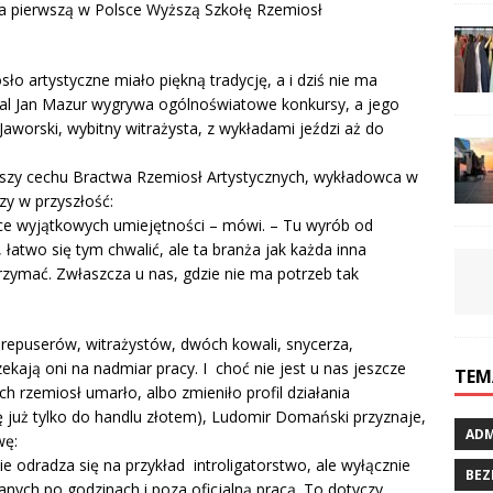
ła pierwszą w Polsce Wyższą Szkołę Rzemiosł
ło artystyczne miało piękną tradycję, a i dziś nie ma
wal Jan Mazur wygrywa ogólnoświatowe konkursy, a jego
 Jaworski, wybitny witrażysta, z wykładami jeździ aż do
szy cechu Bractwa Rzemiosł Artystycznych, wykładowca w
zy w przyszłość:
ce wyjątkowych umiejętności – mówi. – Tu wyrób od
łatwo się tym chwalić, ale ta branża jak każda inna
trzymać. Zwłaszcza u nas, gdzie nie ma potrzeb tak
 repuserów, witrażystów, dwóch kowali, snycerza,
zekają oni na nadmiar pracy. I choć nie jest u nas jeszcze
TEM
ch rzemiosł umarło, albo zmieniło profil działania
ię już tylko do handlu złotem), Ludomir Domański przyznaje,
ADM
wę:
ie odradza się na przykład introligatorstwo, ale wyłącznie
BEZ
nych po godzinach i poza oficjalną pracą. To dotyczy