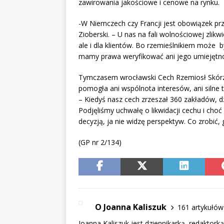
zawirowania jakościowe i cenowe na rynku.
-W Niemczech czy Francji jest obowiązek prz
Zioberski. – U nas na fali wolnościowej zlikw
ale i dla klientów. Bo rzemieślnikiem może b
mamy prawa weryfikować ani jego umiejętności
Tymczasem wrocławski Cech Rzemiosł Skórza
pomogła ani wspólnota interesów, ani silne t
– Kiedyś nasz cech zrzeszał 360 zakładów, d
Podjęliśmy uchwałę o likwidacji cechu i cho
decyzją, ja nie widzę perspektyw. Co zrobić,
(GP nr 2/134)
O Joanna Kaliszuk
161 artykułów
Joanna Kaliszuk jest dziennikarką, redaktork