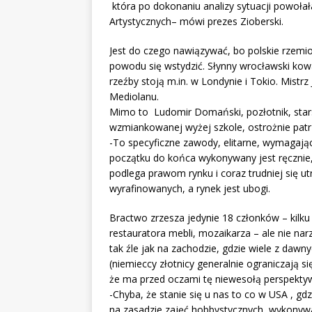
która po dokonaniu analizy sytuacji powoła
Artystycznych– mówi prezes Zioberski.
Jest do czego nawiązywać, bo polskie rzemios
powodu się wstydzić. Słynny wrocławski ko
rzeźby stoją m.in. w Londynie i Tokio. Mistrz
Mediolanu.
Mimo to Ludomir Domański, pozłotnik, star
wzmiankowanej wyżej szkole, ostrożnie patr
-To specyficzne zawody, elitarne, wymagają
początku do końca wykonywany jest ręcznie, 
podlega prawom rynku i coraz trudniej się u
wyrafinowanych, a rynek jest ubogi.
Bractwo zrzesza jedynie 18 członków – kilku
restauratora mebli, mozaikarza – ale nie nar
tak źle jak na zachodzie, gdzie wiele z dawny
(niemieccy złotnicy generalnie ograniczają s
że ma przed oczami tę niewesołą perspekty
-Chyba, że stanie się u nas to co w USA , gdz
na zasadzie zajęć hobbystycznych, wykonywa