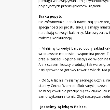
pomaga w nawiązywaniu międzynarodowych i 
pojedynczych przedsiębiorców regionu.
Braku popytu
nie zrównoważą jednak nawet najlepsze pro
specjalności po prostu znikają z mapy miasta
narzekają szewcy i kaletnicy. Masowy zalew
rodzimą konkurencję.
– Mieliśmy tu kiedyś bardzo dobry zakład kal
wrocławskie modnisie – wspomina prezes Ziob
przejął zakład. Pojechał kiedyś do Włoch na 
Ale z czasem koszty produkcji tak wzrosły, ż
dziś sprowadza gotowy towar z Włoch. Ma ju
– Od 5, 6 lat nie mieliśmy żadnego ucznia, 
starszy Cechu Rzemiosł Skórzanych, szewc – D
że w tej chwili nie pracuje się tak ciężko jak
samo wykonanie to nic. Zbyt nastręcza trudno
-Jesteśmy tą izbą w Polsce,