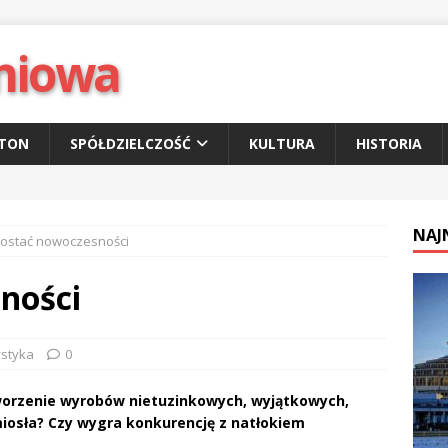
niowa
ETON
SPÓŁDZIELCZOŚĆ
KULTURA
HISTORIA
NAJ
ostać nowoczesności
ności
ystyka
0
worzenie wyrobów nietuzinkowych, wyjątkowych,
miosła? Czy wygra konkurencję z natłokiem