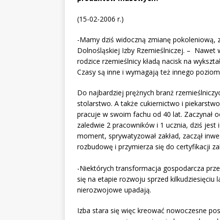
(15-02-2006 r.)
-Mamy dziś widoczną zmianę pokoleniową, zm
Dolnośląskiej Izby Rzemieślniczej. – Nawet w
rodzice rzemieślnicy kładą nacisk na wykszt
Czasy są inne i wymagają też innego poziom
Do najbardziej prężnych branż rzemieślnicz
stolarstwo. A także cukiernictwo i piekarstwo
pracuje w swoim fachu od 40 lat. Zaczynał od
zaledwie 2 pracowników i 1 ucznia, dziś jest 
moment, sprywatyzował zakład, zaczął inwe
rozbudowę i przymierza się do certyfikacji za
-Niektórych transformacja gospodarcza przero
się na etapie rozwoju sprzed kilkudziesięciu 
nierozwojowe upadają.
Izba stara się więc kreować nowoczesne pos