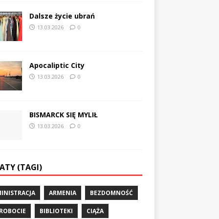
Dalsze życie ubrań
13.03.2026
0
Apocaliptic City
13.03.2026
0
BISMARCK SIĘ MYLIŁ
13.03.2026
0
ATY (TAGI)
INISTRACJA
ARMENIA
BEZDOMNOŚĆ
ROBOCIE
BIBLIOTEKI
CIĄŻA