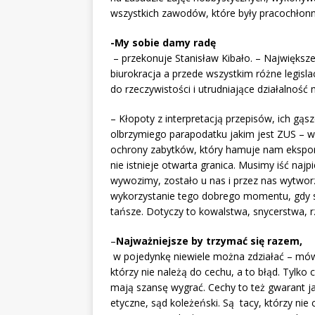
wszystkich zawodów, które były pracochłonne
-My sobie damy radę
– przekonuje Stanisław Kibało. – Największe
biurokracja a przede wszystkim różne legisl
do rzeczywistości i utrudniające działalność 
– Kłopoty z interpretacją przepisów, ich gąs
olbrzymiego parapodatku jakim jest ZUS – wy
ochrony zabytków, który hamuje nam eksport.
nie istnieje otwarta granica. Musimy iść najp
wywozimy, zostało u nas i przez nas wytwor
wykorzystanie tego dobrego momentu, gdy s
tańsze. Dotyczy to kowalstwa, snycerstwa, r
–
Najważniejsze by trzymać się razem,
w pojedynkę niewiele można zdziałać – mówi
którzy nie należą do cechu, a to błąd. Tylko 
mają szansę wygrać. Cechy to też gwarant ja
etyczne, sąd koleżeński. Są tacy, którzy ni