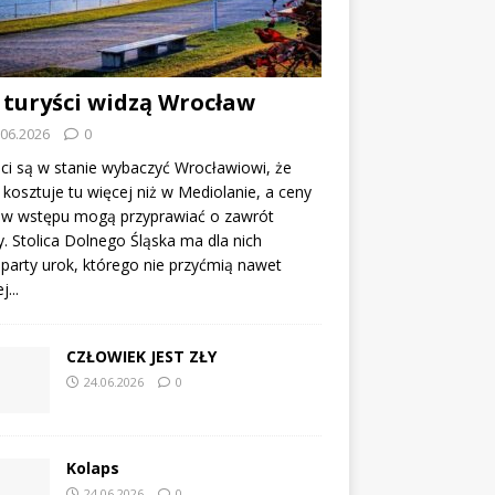
 turyści widzą Wrocław
.06.2026
0
ci są w stanie wybaczyć Wrocławiowi, że
kosztuje tu więcej niż w Mediolanie, a ceny
tów wstępu mogą przyprawiać o zawrót
. Stolica Dolnego Śląska ma dla nich
party urok, którego nie przyćmią nawet
...
CZŁOWIEK JEST ZŁY
24.06.2026
0
Kolaps
24.06.2026
0