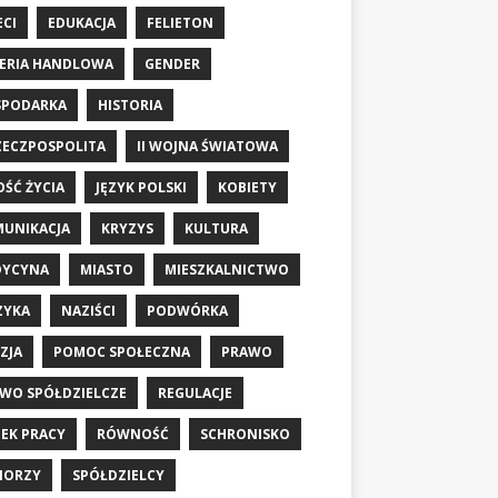
ECI
EDUKACJA
FELIETON
ERIA HANDLOWA
GENDER
SPODARKA
HISTORIA
RZECZPOSPOLITA
II WOJNA ŚWIATOWA
OŚĆ ŻYCIA
JĘZYK POLSKI
KOBIETY
UNIKACJA
KRYZYS
KULTURA
DYCYNA
MIASTO
MIESZKALNICTWO
ZYKA
NAZIŚCI
PODWÓRKA
ZJA
POMOC SPOŁECZNA
PRAWO
WO SPÓŁDZIELCZE
REGULACJE
EK PRACY
RÓWNOŚĆ
SCHRONISKO
IORZY
SPÓŁDZIELCY