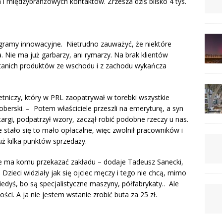
międzybranżowych kontaktów. Zrzesza dziś blisko 4 tys.
gramy innowacyjne. Nietrudno zauważyć, że niektóre
. Nie ma już garbarzy, ani rymarzy. Na brak klientów
 tanich produktów ze wschodu i z zachodu wykańcza
etniczy, który w PRL zaopatrywał w torebki wszystkie
erski. – Potem właściciele przeszli na emeryturę, a syn
targi, podpatrzył wzory, zaczął robić podobne rzeczy u nas.
e stało się to mało opłacalne, więc zwolnił pracowników i
ż kilka punktów sprzedaży.
nie ma komu przekazać zakładu – dodaje Tadeusz Sanecki,
zieci widziały jak się ojciec męczy i tego nie chcą, mimo
 kiedyś, bo są specjalistyczne maszyny, półfabrykaty.. Ale
ści. A ja nie jestem wstanie zrobić buta za 25 zł.