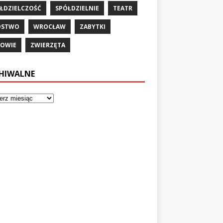
ŁDZIELCZOŚĆ
SPÓŁDZIELNIE
TEATR
ÓSTWO
WROCŁAW
ZABYTKI
OWIE
ZWIERZĘTA
HIWALNE