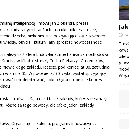
ianę inteligencką –mówi Jan Zioberski, prezes
Jak
 tak tradycyjnych branżach jak cukiernik czy stolarz,
24
ałcenie dziecka, niekoniecznie pokrywające się z zawodem.
u wiedzy, obycia, kultury, aby sprostać nowoczesności.
Turyś
kawa 
ych należy dziś sfera budowlana, mechanika samochodowa,
bile
. Stanisław Kibało, starszy Cechu Piekarzy i Cukierników,
głowy
 niewielkiego zakładu. Jeszcze pod koniec lat 80. zatrudniał
nieod
ich w sumie 35. W połowie lat 90. wykorzystał sprzyjający
Więcej
stować i modernizować, dokupił grunt, obecnie kończy
kładu.
sła – mówi. – Są u nas i takie zakłady, który zatrzymały
lat. Różne są tego powody, ale efekt jeden: zakłady
tawy. Organizuje szkolenia, programy innowacyjne,