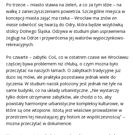
Po trzecie – miasto stawia na zieleń, a co za tym idzie – na
walkę z zanieczyszczeniami powietrza. Szczególne miejsca w
koncepcji miasta zająć ma rzeka – Wrocław ma znów
en
masse
odwrócić się twarzą do Odry, która będzie wizytówką
stolicy Dolnego Śląska. Odżywa w studium plan usprawnienia
żeglugi na Odrze i przywrócenia jej walorów wypoczynkowo-
rekreacyjnych.
Po czwarte – zabytki. Coś, co w ostatnim czasie we Wrocławiu
częściej bywa problemem niż chlubą, o czym można było
przeczytać na naszych łamach. O zabytkach tradycyjnie już
dużo się mówi, ale praktyka pozostawia jednak wiele do
życzenia. W studium nacisk położony jest jednak nie tyle na
same budynki, co na układy urbanistyczne. „Nie wystarczy
tylko dobre utrzymanie zabytków, ale chodzi o to, aby
powstały harmonijne urbanistyczne kompleksy kulturowe, w
które są one wtopione. Istotą jest właściwe prowadzenie w
przestrzeni tej nieustającej gry historii ze współczesnością” –
można przeczytać w dokumencie.