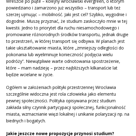
Wreszcie po piąte – kolejny wrocławski evergreen, o którym
powiedziano i zamarzono już wszystko – transport lub też
szerzej ujmując – mobilność. Jaki jest cel? Szybko, wygodnie i
dogodnie. Muszę przyznać, że studium zaskoczyło mnie w tej
kwestii. Jedno to priorytet dla ruchu niesamochodowego i
promowanie różnorodnych środków transportu, jednak drugie
to przestrzeń, w której transport się odbywa. W planach jest
takie ukształtowanie miasta, które „zmniejszy odległości do
pokonania lub wyeliminuje konieczność podjęcia wielu
podróży”. Niewątpliwie warte odnotowania spostrzeżenie,
które – mam nadzieję – przez najbliższych kilkanaście lat
będzie wcielane w życie.
Ogółem w założeniach polityki przestrzennej Wrocławia
szczególnie widoczna jest rola człowieka jako elementu
pewnej społeczności. Polityka opisywana przez studium
zakłada silny czynnik partycypacji społecznej, funkcjonalność
miasta, wzmacnianie więzi lokalnej i unikanie polaryzacji np. na
biednych i bogatych.
Jakie jeszcze nowe propozycje przynosi studium?