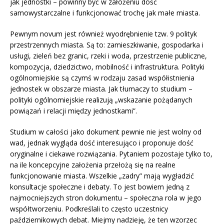
jak jednostki – powinny być w założeniu dość
samowystarczalne i funkcjonować trochę jak małe miasta.
Pewnym novum jest również wyodrębnienie tzw. 9 polityk
przestrzennych miasta. Są to: zamieszkiwanie, gospodarka i
usługi, zieleń bez granic, rzeki i woda, przestrzenie publiczne,
kompozycja, dziedzictwo, mobilność i infrastruktura. Polityki
ogólnomiejskie są czymś w rodzaju zasad współistnienia
jednostek w obszarze miasta. Jak tłumaczy to studium –
polityki ogólnomiejskie realizują „wskazanie pożądanych
powiązań i relacji między jednostkami”.
Studium w całości jako dokument pewnie nie jest wolny od
wad, jednak wygląda dość interesująco i proponuje dość
oryginalne i ciekawe rozwiązania. Pytaniem pozostaje tylko to,
na ile koncepcyjne założenia przełożą się na realne
funkcjonowanie miasta. Wszelkie „zadry” mają wygładzić
konsultacje społeczne i debaty. To jest bowiem jedną z
najmocniejszych stron dokumentu – społeczna rola w jego
współtworzeniu. Podkreślali to często uczestnicy
październikowych debat. Miejmy nadzieję, że ten wzorzec