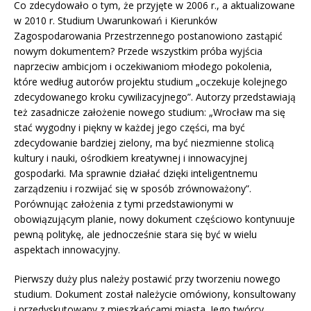
Co zdecydowało o tym, że przyjęte w 2006 r., a aktualizowane
w 2010 r. Studium Uwarunkowań i Kierunków
Zagospodarowania Przestrzennego postanowiono zastąpić
nowym dokumentem? Przede wszystkim próba wyjścia
naprzeciw ambicjom i oczekiwaniom młodego pokolenia,
które według autorów projektu studium „oczekuje kolejnego
zdecydowanego kroku cywilizacyjnego”. Autorzy przedstawiają
też zasadnicze założenie nowego studium: „Wrocław ma się
stać wygodny i piękny w każdej jego części, ma być
zdecydowanie bardziej zielony, ma być niezmienne stolicą
kultury i nauki, ośrodkiem kreatywnej i innowacyjnej
gospodarki. Ma sprawnie działać dzięki inteligentnemu
zarządzeniu i rozwijać się w sposób zrównoważony”.
Porównując założenia z tymi przedstawionymi w
obowiązującym planie, nowy dokument częściowo kontynuuje
pewną politykę, ale jednocześnie stara się być w wielu
aspektach innowacyjny.
Pierwszy duży plus należy postawić przy tworzeniu nowego
studium. Dokument został należycie omówiony, konsultowany
i przedyskutowany z mieszkańcami miasta. Jego twórcy