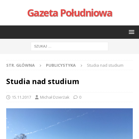
Gazeta Południowa
STR. GŁÓWNA
PUBLICYSTYKA
Studia nad studium
Studia nad studium
15.11.2017
Michał Dzierżak
0