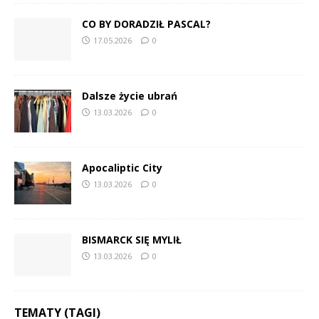
CO BY DORADZIŁ PASCAL?
17.05.2026
0
Dalsze życie ubrań
13.03.2026
0
Apocaliptic City
13.03.2026
0
BISMARCK SIĘ MYLIŁ
13.03.2026
0
TEMATY (TAGI)