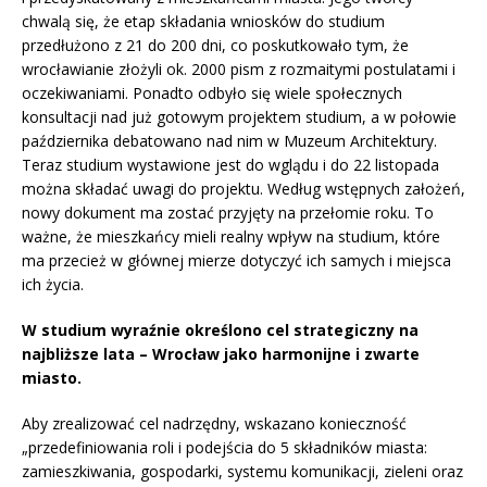
chwalą się, że etap składania wniosków do studium
przedłużono z 21 do 200 dni, co poskutkowało tym, że
wrocławianie złożyli ok. 2000 pism z rozmaitymi postulatami i
oczekiwaniami. Ponadto odbyło się wiele społecznych
konsultacji nad już gotowym projektem studium, a w połowie
października debatowano nad nim w Muzeum Architektury.
Teraz studium wystawione jest do wglądu i do 22 listopada
można składać uwagi do projektu. Według wstępnych założeń,
nowy dokument ma zostać przyjęty na przełomie roku. To
ważne, że mieszkańcy mieli realny wpływ na studium, które
ma przecież w głównej mierze dotyczyć ich samych i miejsca
ich życia.
W studium wyraźnie określono cel strategiczny na
najbliższe lata – Wrocław jako harmonijne i zwarte
miasto.
Aby zrealizować cel nadrzędny, wskazano konieczność
„przedefiniowania roli i podejścia do 5 składników miasta:
zamieszkiwania, gospodarki, systemu komunikacji, zieleni oraz