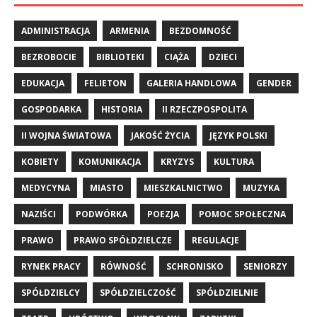
ADMINISTRACJA
ARMENIA
BEZDOMNOŚĆ
BEZROBOCIE
BIBLIOTEKI
CIĄŻA
DZIECI
EDUKACJA
FELIETON
GALERIA HANDLOWA
GENDER
GOSPODARKA
HISTORIA
II RZECZPOSPOLITA
II WOJNA ŚWIATOWA
JAKOŚĆ ŻYCIA
JĘZYK POLSKI
KOBIETY
KOMUNIKACJA
KRYZYS
KULTURA
MEDYCYNA
MIASTO
MIESZKALNICTWO
MUZYKA
NAZIŚCI
PODWÓRKA
POEZJA
POMOC SPOŁECZNA
PRAWO
PRAWO SPÓŁDZIELCZE
REGULACJE
RYNEK PRACY
RÓWNOŚĆ
SCHRONISKO
SENIORZY
SPÓŁDZIELCY
SPÓŁDZIELCZOŚĆ
SPÓŁDZIELNIE