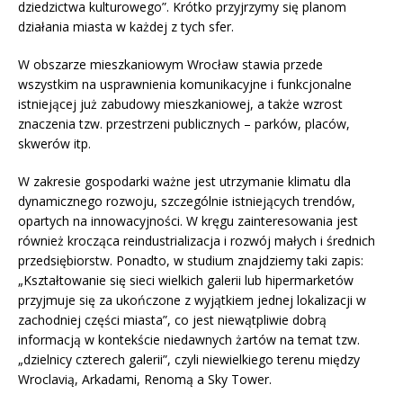
dziedzictwa kulturowego”. Krótko przyjrzymy się planom
działania miasta w każdej z tych sfer.
W obszarze mieszkaniowym Wrocław stawia przede
wszystkim na usprawnienia komunikacyjne i funkcjonalne
istniejącej już zabudowy mieszkaniowej, a także wzrost
znaczenia tzw. przestrzeni publicznych – parków, placów,
skwerów itp.
W zakresie gospodarki ważne jest utrzymanie klimatu dla
dynamicznego rozwoju, szczególnie istniejących trendów,
opartych na innowacyjności. W kręgu zainteresowania jest
również krocząca reindustrializacja i rozwój małych i średnich
przedsiębiorstw. Ponadto, w studium znajdziemy taki zapis:
„Kształtowanie się sieci wielkich galerii lub hipermarketów
przyjmuje się za ukończone z wyjątkiem jednej lokalizacji w
zachodniej części miasta”, co jest niewątpliwie dobrą
informacją w kontekście niedawnych żartów na temat tzw.
„dzielnicy czterech galerii”, czyli niewielkiego terenu między
Wroclavią, Arkadami, Renomą a Sky Tower.