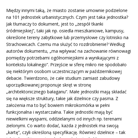
Między innymi taką, że miasto zostanie umownie podzielone
na 101 jednostek urbanistycznych. Czym jest taka jednostka?
Jak tłumaczy to dokument, jest to „zespół tkanki
śródmiejskiej”, taki jak np. osiedla mieszkaniowe, kampusy,
określone tereny zabytkowe lub przemysłowe czy lotnisko na
Strachowicach. Czemu ma służyć to rozdrobnienie? Według
autorów dokumentu, „ma wpływać na zachowanie równowagi
pomiędzy potrzebami ogólnomiejskimi a wynikającymi z
kontekstu lokalnego”. Przejście w sferę mikro nie spodobało
się niektórym osobom uczestniczącym w październikowej
debacie. Twierdzono, że całe studium zamiast zabudowy
uporządkowanej proponuje skręt w stronę
„architektonicznego bałaganu”. Małe jednostki mają składać
się na większe struktury, takie jak dzielnice czy pasma. Z
założenia ma to być bowiem mikrokomórka w pełni
funkcjonalna i wystarczalna. Takie jednostki mają być
niewielkimi wyspami, oddzielanymi od innych np. terenami
zielonymi. Co warto dodać, każda z jednostek ma swoją
„kartę”, czyli określoną specyfikację. Również dzielnice – tak