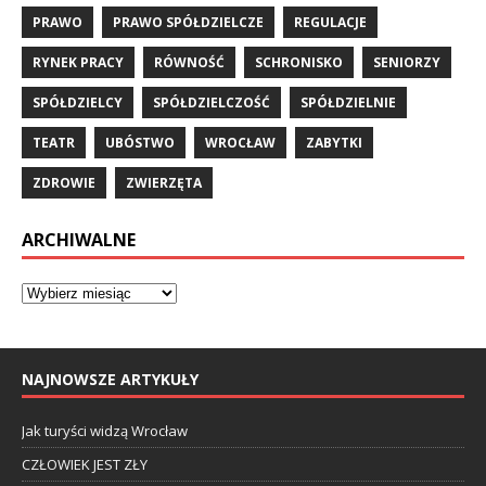
PRAWO
PRAWO SPÓŁDZIELCZE
REGULACJE
RYNEK PRACY
RÓWNOŚĆ
SCHRONISKO
SENIORZY
SPÓŁDZIELCY
SPÓŁDZIELCZOŚĆ
SPÓŁDZIELNIE
TEATR
UBÓSTWO
WROCŁAW
ZABYTKI
ZDROWIE
ZWIERZĘTA
ARCHIWALNE
NAJNOWSZE ARTYKUŁY
Jak turyści widzą Wrocław
CZŁOWIEK JEST ZŁY