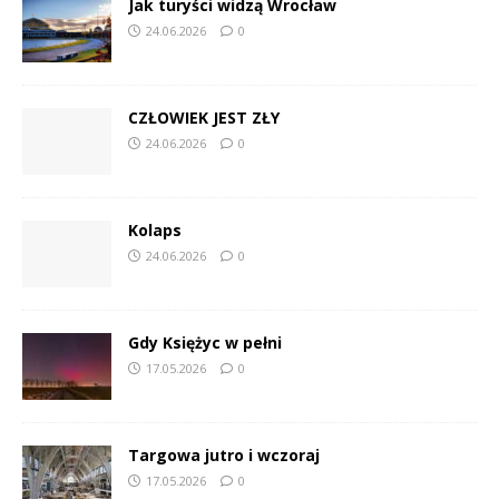
Jak turyści widzą Wrocław
24.06.2026
0
CZŁOWIEK JEST ZŁY
24.06.2026
0
Kolaps
24.06.2026
0
Gdy Księżyc w pełni
17.05.2026
0
Targowa jutro i wczoraj
17.05.2026
0