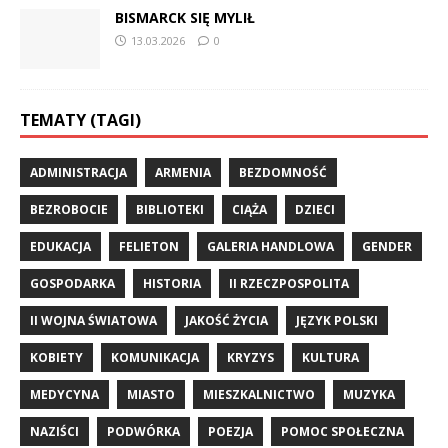
BISMARCK SIĘ MYLIŁ
13.03.2026
0
TEMATY (TAGI)
ADMINISTRACJA
ARMENIA
BEZDOMNOŚĆ
BEZROBOCIE
BIBLIOTEKI
CIĄŻA
DZIECI
EDUKACJA
FELIETON
GALERIA HANDLOWA
GENDER
GOSPODARKA
HISTORIA
II RZECZPOSPOLITA
II WOJNA ŚWIATOWA
JAKOŚĆ ŻYCIA
JĘZYK POLSKI
KOBIETY
KOMUNIKACJA
KRYZYS
KULTURA
MEDYCYNA
MIASTO
MIESZKALNICTWO
MUZYKA
NAZIŚCI
PODWÓRKA
POEZJA
POMOC SPOŁECZNA