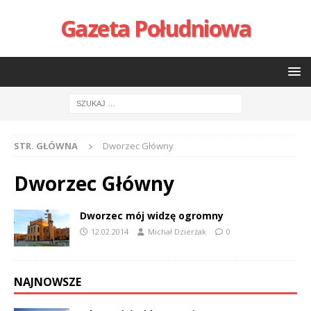
Gazeta Południowa
STR. GŁÓWNA
Dworzec Główny
Dworzec Główny
Dworzec mój widzę ogromny
12.02.2014
Michał Dzierżak
0
NAJNOWSZE