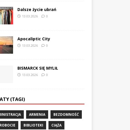
Dalsze życie ubrań
13.03.2026
0
Apocaliptic City
13.03.2026
0
BISMARCK SIĘ MYLIŁ
13.03.2026
0
ATY (TAGI)
INISTRACJA
ARMENIA
BEZDOMNOŚĆ
ROBOCIE
BIBLIOTEKI
CIĄŻA