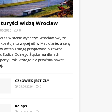
 turyści widzą Wrocław
.06.2026
0
ci są w stanie wybaczyć Wrocławiowi, że
kosztuje tu więcej niż w Mediolanie, a ceny
tów wstępu mogą przyprawiać o zawrót
. Stolica Dolnego Śląska ma dla nich
party urok, którego nie przyćmią nawet
...
CZŁOWIEK JEST ZŁY
24.06.2026
0
Kolaps
24.06.2026
0