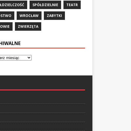
ŁDZIELCZOŚĆ
SPÓŁDZIELNIE
TEATR
ÓSTWO
WROCŁAW
ZABYTKI
OWIE
ZWIERZĘTA
HIWALNE