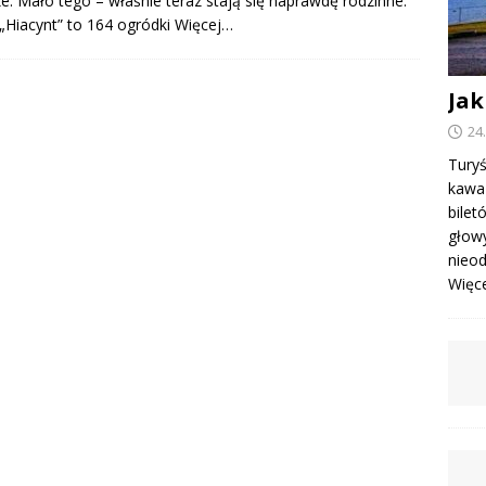
e. Mało tego – właśnie teraz stają się naprawdę rodzinne.
Hiacynt” to 164 ogródki
Więcej…
Jak
24
Turyś
kawa 
bile
głowy
nieod
Więcej