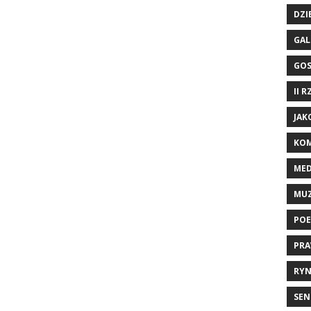
DZI
GAL
GO
II 
JAK
KOM
ME
MU
POE
PRA
RYN
SEN