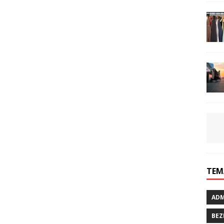
TEM
ADM
BEZ