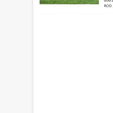
dobrz
ROD „