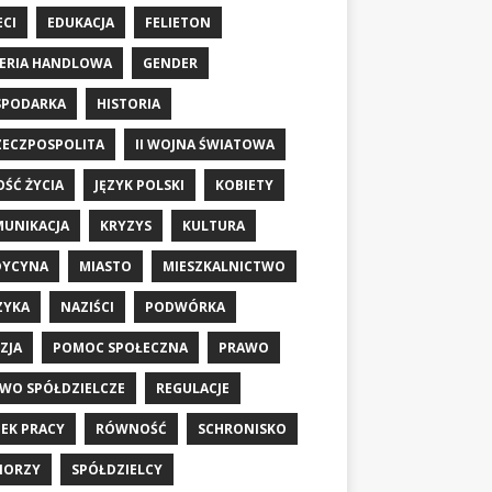
ECI
EDUKACJA
FELIETON
ERIA HANDLOWA
GENDER
SPODARKA
HISTORIA
RZECZPOSPOLITA
II WOJNA ŚWIATOWA
OŚĆ ŻYCIA
JĘZYK POLSKI
KOBIETY
UNIKACJA
KRYZYS
KULTURA
DYCYNA
MIASTO
MIESZKALNICTWO
ZYKA
NAZIŚCI
PODWÓRKA
ZJA
POMOC SPOŁECZNA
PRAWO
WO SPÓŁDZIELCZE
REGULACJE
EK PRACY
RÓWNOŚĆ
SCHRONISKO
IORZY
SPÓŁDZIELCY