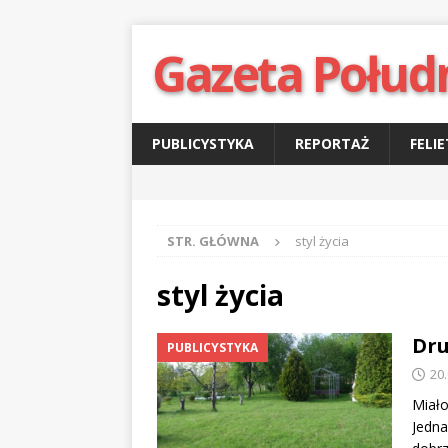
Gazeta Połud
PUBLICYSTYKA
REPORTAŻ
FELI
STR. GŁÓWNA
styl życia
styl życia
Dru
PUBLICYSTYKA
20
Miało
Jedna