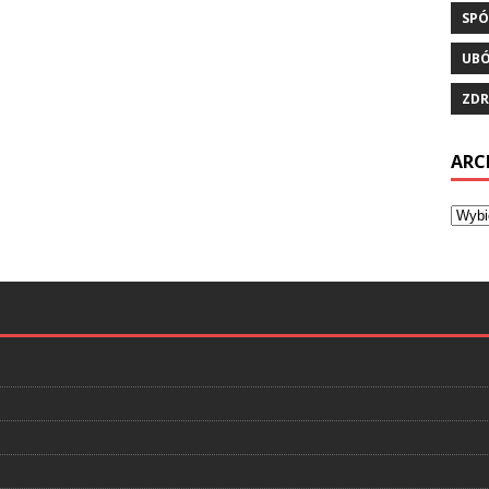
SPÓ
UB
ZDR
ARC