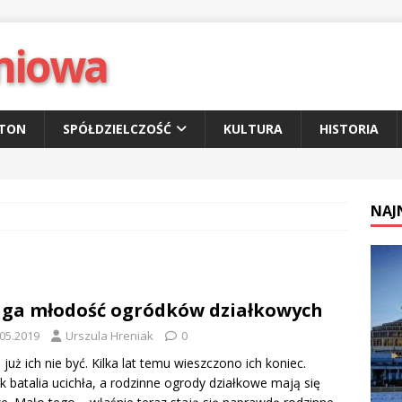
niowa
ETON
SPÓŁDZIELCZOŚĆ
KULTURA
HISTORIA
NAJ
ga młodość ogródków działkowych
.05.2019
Urszula Hreniak
0
 już ich nie być. Kilka lat temu wieszczono ich koniec.
k batalia ucichła, a rodzinne ogrody działkowe mają się