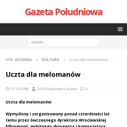
Gazeta Południowa
STR. GŁÓWNA
KULTURA
Uczta dla melomanów
Uczta dla melomanów
01.10.2008
Zofia Frąckiewicz-Kukła
0
Uczta dla melomanów
Wymyślony i zorganizowany ponad czterdzieści lat
temu przez ówczesnego dyrektora Wrocławskiej
Filharmonii, wybitnego dyrygenta i kompozytora