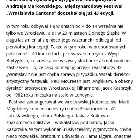
Andrzeja Markowskiego, Międzynarodowy Festiwal
„Wratislavia Cantans” doczekał się już 43 edycji.
W tym roku odbywał się w dniach od 4 do 14 września nie
tylko we Wrocławiu, ale i w 20 miastach Dolnego Śląska. W
ciągu lat zmieniał się nieco jego wizerunek i odbiegał od
pierwotnej koncepcji. Także w tym roku, w proponowanych
publiczności 40 koncertach, przeważała muzyka z Wysp
Brytyjskich, co zresztą nie wszyscy słuchacze akceptowali bez
zastrzeżeń. To, że taką koncepcję przyjęli realizatorzy 43
„Wratislavii” nie jest chyba sprawą przypadku. Wszak dyrektor
artystyczny festiwalu, Paul McCreesh jest Anglikiem, a obecny
dyrektor artystyczny Wrocławskiej Filharmonii, Jacek Kasprzyk,
od 1982 roku mieszka na stałe w Londynie.
Festiwal zainaugurował we wrocławskiej katedrze św. Marii
Magdaleny koncert orkiestry i chóru Filharmonii im. W.
Lutosławskiego, chóru Polskiego Radia z Krakowa i
znakomitych solistów – wokalistów, pod batutą Jacka
Kasprzyka. W tym wykonaniu usłyszeliśmy gigantyczne, chyba
nieco rozwlekłe, oratorium Edwarda Williama Elgara. Znacznie