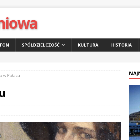
niowa
ETON
SPÓŁDZIELCZOŚĆ
KULTURA
HISTORIA
NAJ
ła w Pałacu
cu