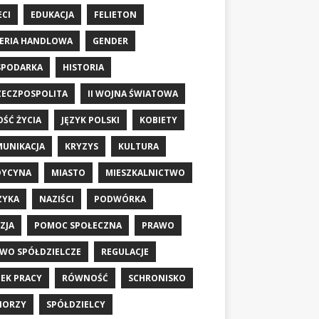
ECI
EDUKACJA
FELIETON
ERIA HANDLOWA
GENDER
SPODARKA
HISTORIA
RZECZPOSPOLITA
II WOJNA ŚWIATOWA
OŚĆ ŻYCIA
JĘZYK POLSKI
KOBIETY
UNIKACJA
KRYZYS
KULTURA
DYCYNA
MIASTO
MIESZKALNICTWO
ZYKA
NAZIŚCI
PODWÓRKA
ZJA
POMOC SPOŁECZNA
PRAWO
WO SPÓŁDZIELCZE
REGULACJE
EK PRACY
RÓWNOŚĆ
SCHRONISKO
IORZY
SPÓŁDZIELCY