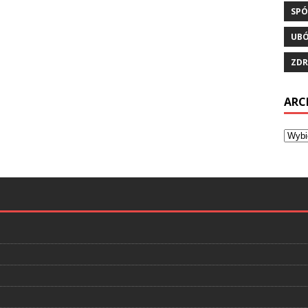
SPÓ
UB
ZDR
ARC