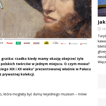
Jak
24
Turyś
kawa 
bile
głowy
nieod
 gratka: rzadko kiedy mamy okazję obejrzeć tyle
Więcej
 polskich twórców w jednym miejscu. O czym mowa?
iego XIX i XX wieku” prezentowanej właśnie w Pałacu
 prywatnej kolekcji.
go, która mogłaby być dumą niejednego muzeum – mówi