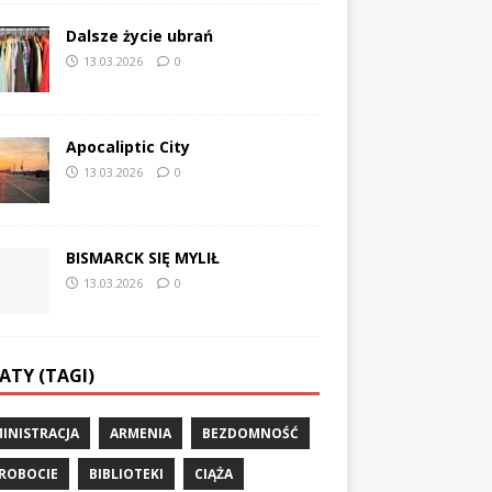
Dalsze życie ubrań
13.03.2026
0
Apocaliptic City
13.03.2026
0
BISMARCK SIĘ MYLIŁ
13.03.2026
0
ATY (TAGI)
INISTRACJA
ARMENIA
BEZDOMNOŚĆ
ROBOCIE
BIBLIOTEKI
CIĄŻA