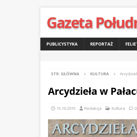
Gazeta Połud
PUBLICYSTYKA
REPORTAŻ
FELI
STR. GŁÓWNA
KULTURA
Arcydzie
Arcydzieła w Pała
15.10.2015
Redakcja
Kultura
0