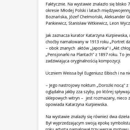
Faktycznie. Na wystawie znalazło się blisko
okresie Młodej Polski i latach międzywojenn
Boznańska, Józef Chełmoński, Aleksander Gi
Pankiewicz, Stanisław Witkiewicz, Leon Wycz
Jak zaznacza kurator Katarzyna Kurpiewska,
choćby namalowany w 1913 roku „Portret da
– obok znanych aktów „Japonka” i „Akt chło
„Pensjonarki na Plantach” z 1897 roku. To j
zadziwiająca oryginalnością kompozycji.
Uczniem Weissa był Eugeniusz Eibisch i na n
– Jego nastrojowy nokturn „Dorożki nocą” z
oglądalna jakby zza szyby, po której spływa
sklepowych witryn – jest rozmazany, nieco z
opowiada Katarzyna Kurpiewska.
Na wystawie znalazły się również dwa dzieła
Był wyprzedzającym swoją epokę symbolistą 
roku artysta namalował trzy wersje motywu 