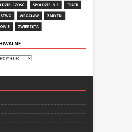
ŁDZIELCZOŚĆ
SPÓŁDZIELNIE
TEATR
ÓSTWO
WROCŁAW
ZABYTKI
OWIE
ZWIERZĘTA
HIWALNE