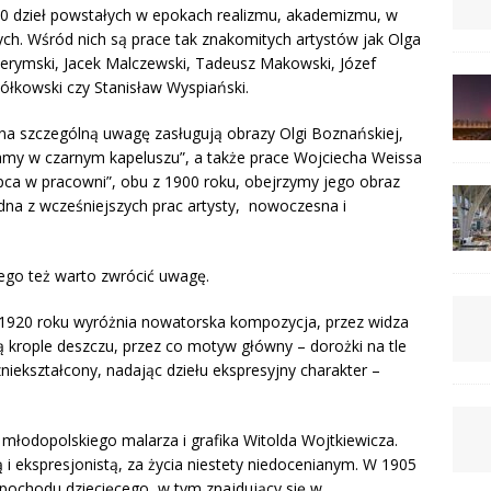
 70 dzieł powstałych w epokach realizmu, akademizmu, w
ych. Wśród nich są prace tak znakomitych artystów jak Olga
erymski, Jacek Malczewski, Tadeusz Makowski, Józef
ółkowski czy Stanisław Wyspiański.
 na szczególną uwagę zasługują obrazy Olgi Boznańskiej,
my w czarnym kapeluszu”, a także prace Wojciecha Weissa
pca w pracowni”, obu z 1900 roku, obejrzymy jego obraz
edna z wcześniejszych prac artysty, nowoczesna i
iego też warto zwrócić uwagę.
 1920 roku wyróżnia nowatorska kompozycja, przez widza
ją krople deszczu, przez co motyw główny – dorożki na tle
niekształcony, nadając dziełu ekspresyjny charakter –
 młodopolskiego malarza i grafika Witolda Wojtkiewicza.
i ekspresjonistą, za życia niestety niedocenianym. W 1905
pochodu dziecięcego, w tym znajdujący się w