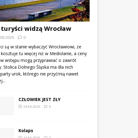
 turyści widzą Wrocław
.06.2026
0
ci są w stanie wybaczyć Wrocławiowi, że
kosztuje tu więcej niż w Mediolanie, a ceny
tów wstępu mogą przyprawiać o zawrót
. Stolica Dolnego Śląska ma dla nich
party urok, którego nie przyćmią nawet
...
CZŁOWIEK JEST ZŁY
24.06.2026
0
Kolaps
24.06.2026
0