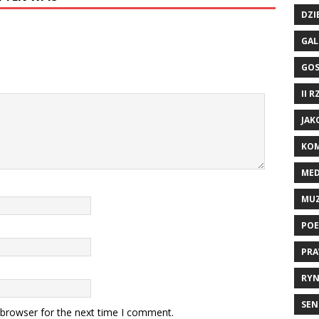
DZI
GAL
GO
II 
JAK
KOM
ME
MU
POE
PRA
RYN
SEN
 browser for the next time I comment.