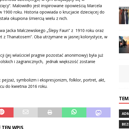
cięcy”. Malowidło jest inspirowane opowieścią Marcela
1900 roku. Historia opowiada o krucjacie dziecięcej do
stała okupiona śmiercią wielu z nich.
twa Jacka Malczewskiego „Ślepy Faun” z 1910 roku oraz
et z Thanatosem”. Oba utrzymane w jasnej kolorystyce, w
i (jej właściciel pragnie pozostać anonimowy) była już
skich i zagranicznych, jednak większość zostanie
pejzaż, symbolizm i ekspresjonizm, folklor, portret, akt,
u do kwietnia 2016 roku.
TEM
ADM
BEZ
 TEN WPIS