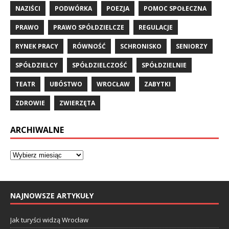
NAZIŚCI
PODWÓRKA
POEZJA
POMOC SPOŁECZNA
PRAWO
PRAWO SPÓŁDZIELCZE
REGULACJE
RYNEK PRACY
RÓWNOŚĆ
SCHRONISKO
SENIORZY
SPÓŁDZIELCY
SPÓŁDZIELCZOŚĆ
SPÓŁDZIELNIE
TEATR
UBÓSTWO
WROCŁAW
ZABYTKI
ZDROWIE
ZWIERZĘTA
ARCHIWALNE
NAJNOWSZE ARTYKUŁY
Jak turyści widzą Wrocław