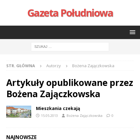
Gazeta Południowa
STR. GŁÓWNA
Autorzy
Bożena Zajączkowska
Artykuły opublikowane przez
Bożena Zajączkowska
Mieszkania czekają
15.05.2013
Bożena Zajączkowska
0
NAJNOWSZE