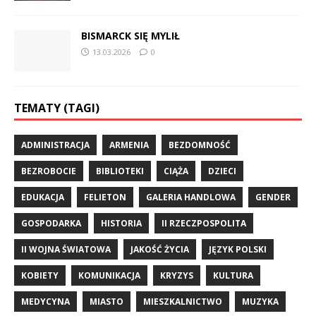
BISMARCK SIĘ MYLIŁ
13.03.2026
0
TEMATY (TAGI)
ADMINISTRACJA
ARMENIA
BEZDOMNOŚĆ
BEZROBOCIE
BIBLIOTEKI
CIĄŻA
DZIECI
EDUKACJA
FELIETON
GALERIA HANDLOWA
GENDER
GOSPODARKA
HISTORIA
II RZECZPOSPOLITA
II WOJNA ŚWIATOWA
JAKOŚĆ ŻYCIA
JĘZYK POLSKI
KOBIETY
KOMUNIKACJA
KRYZYS
KULTURA
MEDYCYNA
MIASTO
MIESZKALNICTWO
MUZYKA