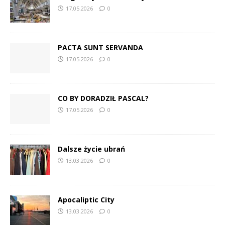
17.05.2026
0
PACTA SUNT SERVANDA
17.05.2026
0
CO BY DORADZIŁ PASCAL?
17.05.2026
0
Dalsze życie ubrań
13.03.2026
0
Apocaliptic City
13.03.2026
0