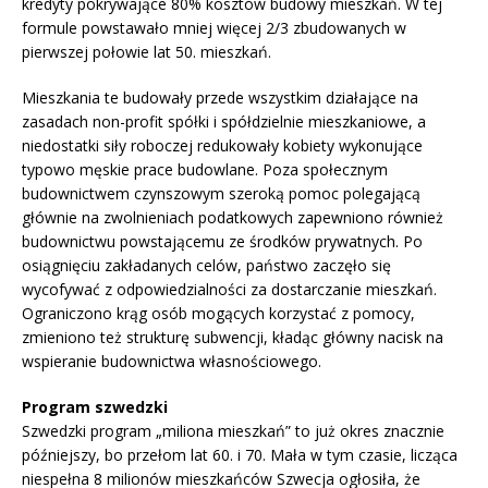
kredyty pokrywające 80% kosztów budowy mieszkań. W tej
formule powstawało mniej więcej 2/3 zbudowanych w
pierwszej połowie lat 50. mieszkań.
Mieszkania te budowały przede wszystkim działające na
zasadach non-profit spółki i spółdzielnie mieszkaniowe, a
niedostatki siły roboczej redukowały kobiety wykonujące
typowo męskie prace budowlane. Poza społecznym
budownictwem czynszowym szeroką pomoc polegającą
głównie na zwolnieniach podatkowych zapewniono również
budownictwu powstającemu ze środków prywatnych. Po
osiągnięciu zakładanych celów, państwo zaczęło się
wycofywać z odpowiedzialności za dostarczanie mieszkań.
Ograniczono krąg osób mogących korzystać z pomocy,
zmieniono też strukturę subwencji, kładąc główny nacisk na
wspieranie budownictwa własnościowego.
Program szwedzki
Szwedzki program „miliona mieszkań” to już okres znacznie
późniejszy, bo przełom lat 60. i 70. Mała w tym czasie, licząca
niespełna 8 milionów mieszkańców Szwecja ogłosiła, że