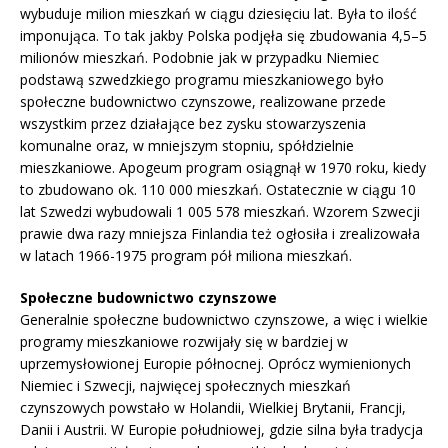
wybuduje milion mieszkań w ciągu dziesięciu lat. Była to ilość
imponująca. To tak jakby Polska podjęła się zbudowania 4,5–5
milionów mieszkań. Podobnie jak w przypadku Niemiec
podstawą szwedzkiego programu mieszkaniowego było
społeczne budownictwo czynszowe, realizowane przede
wszystkim przez działające bez zysku stowarzyszenia
komunalne oraz, w mniejszym stopniu, spółdzielnie
mieszkaniowe. Apogeum program osiągnął w 1970 roku, kiedy
to zbudowano ok. 110 000 mieszkań. Ostatecznie w ciągu 10
lat Szwedzi wybudowali 1 005 578 mieszkań. Wzorem Szwecji
prawie dwa razy mniejsza Finlandia też ogłosiła i zrealizowała
w latach 1966-1975 program pół miliona mieszkań.
Społeczne budownictwo czynszowe
Generalnie społeczne budownictwo czynszowe, a więc i wielkie
programy mieszkaniowe rozwijały się w bardziej w
uprzemysłowionej Europie północnej. Oprócz wymienionych
Niemiec i Szwecji, najwięcej społecznych mieszkań
czynszowych powstało w Holandii, Wielkiej Brytanii, Francji,
Danii i Austrii. W Europie południowej, gdzie silna była tradycja