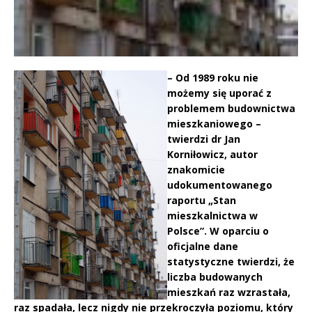
– Od 1989 roku nie
możemy się uporać z
problemem budownictwa
mieszkaniowego –
twierdzi dr Jan
Korniłowicz, autor
znakomicie
udokumentowanego
raportu „Stan
mieszkalnictwa w
Polsce”. W oparciu o
oficjalne dane
statystyczne twierdzi, że
liczba budowanych
mieszkań raz wzrastała,
raz spadała, lecz nigdy nie przekroczyła poziomu, który