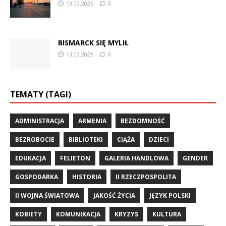
13.03.2026
0
BISMARCK SIĘ MYLIŁ
13.03.2026
0
TEMATY (TAGI)
ADMINISTRACJA
ARMENIA
BEZDOMNOŚĆ
BEZROBOCIE
BIBLIOTEKI
CIĄŻA
DZIECI
EDUKACJA
FELIETON
GALERIA HANDLOWA
GENDER
GOSPODARKA
HISTORIA
II RZECZPOSPOLITA
II WOJNA ŚWIATOWA
JAKOŚĆ ŻYCIA
JĘZYK POLSKI
KOBIETY
KOMUNIKACJA
KRYZYS
KULTURA