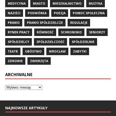
MEDYCYNA
MIASTO
MIESZKALNICTWO
MUZYKA
NAZIŚCI
PODWÓRKA
POEZJA
POMOC SPOŁECZNA
PRAWO
PRAWO SPÓŁDZIELCZE
REGULACJE
RYNEK PRACY
RÓWNOŚĆ
SCHRONISKO
SENIORZY
SPÓŁDZIELCY
SPÓŁDZIELCZOŚĆ
SPÓŁDZIELNIE
TEATR
UBÓSTWO
WROCŁAW
ZABYTKI
ZDROWIE
ZWIERZĘTA
ARCHIWALNE
NAJNOWSZE ARTYKUŁY