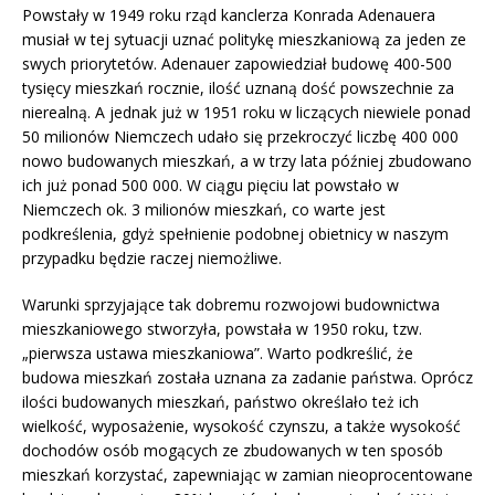
Powstały w 1949 roku rząd kanclerza Konrada Adenauera
musiał w tej sytuacji uznać politykę mieszkaniową za jeden ze
swych priorytetów. Adenauer zapowiedział budowę 400-500
tysięcy mieszkań rocznie, ilość uznaną dość powszechnie za
nierealną. A jednak już w 1951 roku w liczących niewiele ponad
50 milionów Niemczech udało się przekroczyć liczbę 400 000
nowo budowanych mieszkań, a w trzy lata później zbudowano
ich już ponad 500 000. W ciągu pięciu lat powstało w
Niemczech ok. 3 milionów mieszkań, co warte jest
podkreślenia, gdyż spełnienie podobnej obietnicy w naszym
przypadku będzie raczej niemożliwe.
Warunki sprzyjające tak dobremu rozwojowi budownictwa
mieszkaniowego stworzyła, powstała w 1950 roku, tzw.
„pierwsza ustawa mieszkaniowa”. Warto podkreślić, że
budowa mieszkań została uznana za zadanie państwa. Oprócz
ilości budowanych mieszkań, państwo określało też ich
wielkość, wyposażenie, wysokość czynszu, a także wysokość
dochodów osób mogących ze zbudowanych w ten sposób
mieszkań korzystać, zapewniając w zamian nieoprocentowane