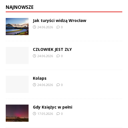
NAJNOWSZE
Jak turyści widzą Wrocław
24.06.2026
0
CZŁOWIEK JEST ZŁY
24.06.2026
0
Kolaps
24.06.2026
0
Gdy Księżyc w pełni
17.05.2026
0