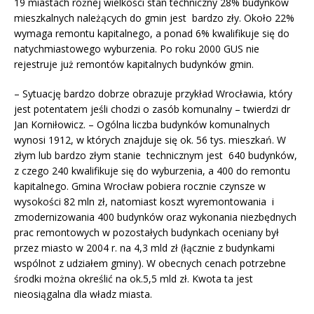
19 miastach różnej wielkości stan techniczny 28% budynków
mieszkalnych należących do gmin jest bardzo zły. Około 22%
wymaga remontu kapitalnego, a ponad 6% kwalifikuje się do
natychmiastowego wyburzenia. Po roku 2000 GUS nie
rejestruje już remontów kapitalnych budynków gmin.
– Sytuację bardzo dobrze obrazuje przykład Wrocławia, który
jest potentatem jeśli chodzi o zasób komunalny – twierdzi dr
Jan Korniłowicz. – Ogólna liczba budynków komunalnych
wynosi 1912, w których znajduje się ok. 56 tys. mieszkań. W
złym lub bardzo złym stanie technicznym jest 640 budynków,
z czego 240 kwalifikuje się do wyburzenia, a 400 do remontu
kapitalnego. Gmina Wrocław pobiera rocznie czynsze w
wysokości 82 mln zł, natomiast koszt wyremontowania i
zmodernizowania 400 budynków oraz wykonania niezbędnych
prac remontowych w pozostałych budynkach oceniany był
przez miasto w 2004 r. na 4,3 mld zł (łącznie z budynkami
wspólnot z udziałem gminy). W obecnych cenach potrzebne
środki można określić na ok.5,5 mld zł. Kwota ta jest
nieosiągalna dla władz miasta.