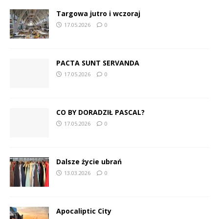
Targowa jutro i wczoraj
17.05.2026
0
PACTA SUNT SERVANDA
17.05.2026
0
CO BY DORADZIŁ PASCAL?
17.05.2026
0
Dalsze życie ubrań
13.03.2026
0
Apocaliptic City