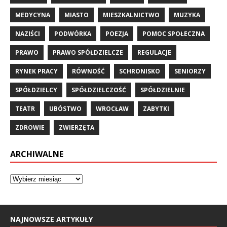
MEDYCYNA
MIASTO
MIESZKALNICTWO
MUZYKA
NAZIŚCI
PODWÓRKA
POEZJA
POMOC SPOŁECZNA
PRAWO
PRAWO SPÓŁDZIELCZE
REGULACJE
RYNEK PRACY
RÓWNOŚĆ
SCHRONISKO
SENIORZY
SPÓŁDZIELCY
SPÓŁDZIELCZOŚĆ
SPÓŁDZIELNIE
TEATR
UBÓSTWO
WROCŁAW
ZABYTKI
ZDROWIE
ZWIERZĘTA
ARCHIWALNE
NAJNOWSZE ARTYKUŁY