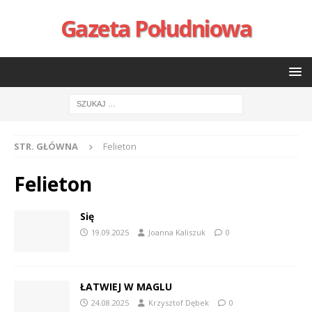
Gazeta Południowa
STR. GŁÓWNA
Felieton
Felieton
Się
19.09.2025
Joanna Kaliszuk
0
ŁATWIEJ W MAGLU
24.08.2025
Krzysztof Dębek
0