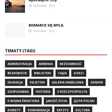
13.03.2026
0
BISMARCK SIĘ MYLIŁ
13.03.2026
0
TEMATY (TAGI)
ADMINISTRACJA
ARMENIA
BEZDOMNOŚĆ
BEZROBOCIE
BIBLIOTEKI
CIĄŻA
DZIECI
EDUKACJA
FELIETON
GALERIA HANDLOWA
GENDER
GOSPODARKA
HISTORIA
II RZECZPOSPOLITA
II WOJNA ŚWIATOWA
JAKOŚĆ ŻYCIA
JĘZYK POLSKI
KOBIETY
KOMUNIKACJA
KRYZYS
KULTURA