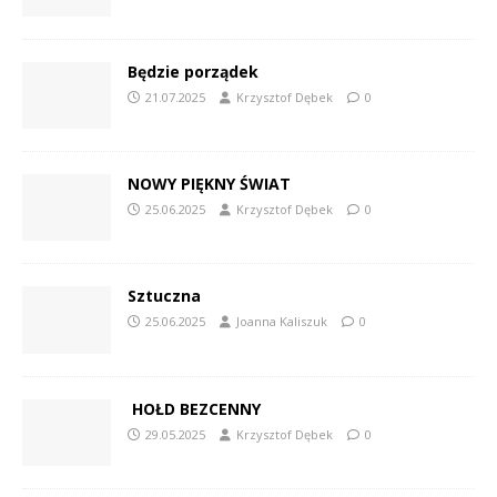
Będzie porządek
21.07.2025
Krzysztof Dębek
0
NOWY PIĘKNY ŚWIAT
25.06.2025
Krzysztof Dębek
0
Sztuczna
25.06.2025
Joanna Kaliszuk
0
HOŁD BEZCENNY
29.05.2025
Krzysztof Dębek
0