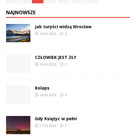
NAJNOWSZE
Jak turyści widzą Wrocław
24.06.2026
0
CZŁOWIEK JEST ZŁY
24.06.2026
0
Kolaps
24.06.2026
0
Gdy Księżyc w pełni
17.05.2026
0