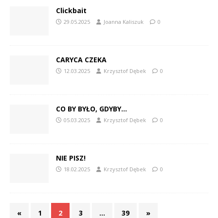
Clickbait
29.05.2025
Joanna Kaliszuk
0
CARYCA CZEKA
12.03.2025
Krzysztof Dębek
0
CO BY BYŁO, GDYBY…
05.03.2025
Krzysztof Dębek
0
NIE PISZ!
18.02.2025
Krzysztof Dębek
0
«
1
2
3
…
39
»