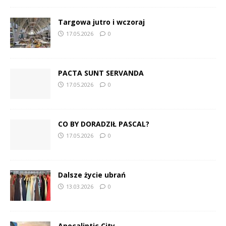
Targowa jutro i wczoraj
17.05.2026
0
PACTA SUNT SERVANDA
17.05.2026
0
CO BY DORADZIŁ PASCAL?
17.05.2026
0
Dalsze życie ubrań
13.03.2026
0
Apocaliptic City