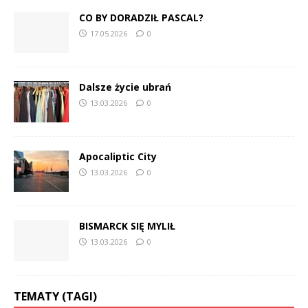
CO BY DORADZIŁ PASCAL?
17.05.2026
0
Dalsze życie ubrań
13.03.2026
0
Apocaliptic City
13.03.2026
0
BISMARCK SIĘ MYLIŁ
13.03.2026
0
TEMATY (TAGI)