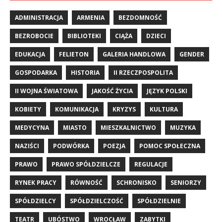
ADMINISTRACJA
ARMENIA
BEZDOMNOŚĆ
BEZROBOCIE
BIBLIOTEKI
CIĄŻA
DZIECI
EDUKACJA
FELIETON
GALERIA HANDLOWA
GENDER
GOSPODARKA
HISTORIA
II RZECZPOSPOLITA
II WOJNA ŚWIATOWA
JAKOŚĆ ŻYCIA
JĘZYK POLSKI
KOBIETY
KOMUNIKACJA
KRYZYS
KULTURA
MEDYCYNA
MIASTO
MIESZKALNICTWO
MUZYKA
NAZIŚCI
PODWÓRKA
POEZJA
POMOC SPOŁECZNA
PRAWO
PRAWO SPÓŁDZIELCZE
REGULACJE
RYNEK PRACY
RÓWNOŚĆ
SCHRONISKO
SENIORZY
SPÓŁDZIELCY
SPÓŁDZIELCZOŚĆ
SPÓŁDZIELNIE
TEATR
UBÓSTWO
WROCŁAW
ZABYTKI