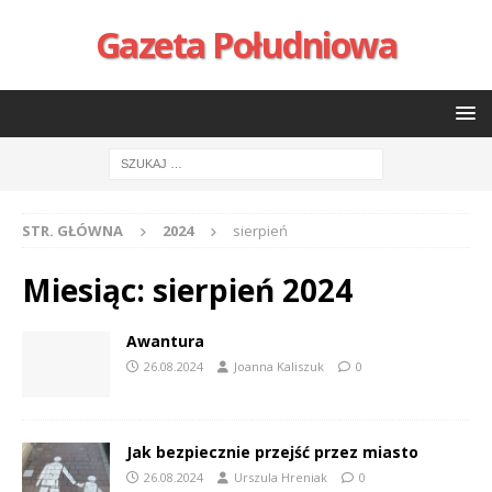
Gazeta Południowa
STR. GŁÓWNA
2024
sierpień
Miesiąc:
sierpień 2024
Awantura
26.08.2024
Joanna Kaliszuk
0
Jak bezpiecznie przejść przez miasto
26.08.2024
Urszula Hreniak
0