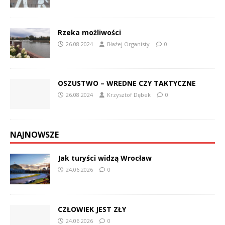
Rzeka możliwości
26.08.2024
Błażej Organisty
0
OSZUSTWO – WREDNE CZY TAKTYCZNE
26.08.2024
Krzysztof Dębek
0
NAJNOWSZE
Jak turyści widzą Wrocław
24.06.2026
0
CZŁOWIEK JEST ZŁY
24.06.2026
0