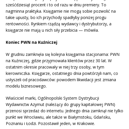
sześćdziesiąt procent i to od razu w dniu premiery. To
nagminna praktyka. Księgarnie nie mogą sobie pozwolić na
takie upusty, bo ich przychody spadłyby poniżej progu
rentowności. Rynkiem rządzą wydawcy i dystrybutorzy, a
księgarze nie mają u nich siły przebicia — mówiła.
Koniec PWN na Kuźniczej
W grudniu zamknęła się kolejna księgarnia stacjonarna: PWN
na Kuźniczej, gdzie przyjmowała klientów przez 30 lat. W
ostatnim okresie pracowały w niej trzy osoby, w tym
kierowniczka. Księgarze, ostatniego dnia powtórzyli nam, co
usłyszeli od pracodawców: powodem likwidacji jest zmiana
modelu biznesowego.
Właściciel marki, Ogólnopolski System Dystrybucji
Wydawnictw Azymut (należący do grupy kapitałowej PWN)
przenosi sprzedaż do internetu. Jednego dnia zamknął nie tylko
punkt we Wrocławiu, ale także w Białymstoku, Gdańsku,
Poznaniu i Łodzi. Pozostawił jeden, w Krakowie.