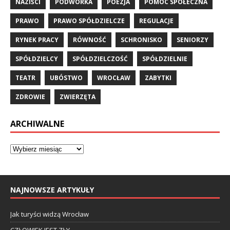
NAZIŚCI
PODWÓRKA
POEZJA
POMOC SPOŁECZNA
PRAWO
PRAWO SPÓŁDZIELCZE
REGULACJE
RYNEK PRACY
RÓWNOŚĆ
SCHRONISKO
SENIORZY
SPÓŁDZIELCY
SPÓŁDZIELCZOŚĆ
SPÓŁDZIELNIE
TEATR
UBÓSTWO
WROCŁAW
ZABYTKI
ZDROWIE
ZWIERZĘTA
ARCHIWALNE
NAJNOWSZE ARTYKUŁY
Jak turyści widzą Wrocław