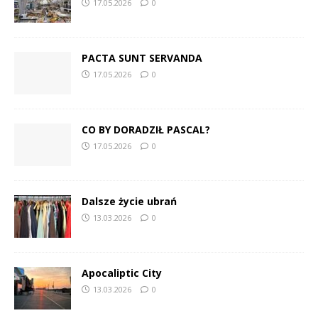
17.05.2026
0
PACTA SUNT SERVANDA
17.05.2026
0
CO BY DORADZIŁ PASCAL?
17.05.2026
0
Dalsze życie ubrań
13.03.2026
0
Apocaliptic City
13.03.2026
0