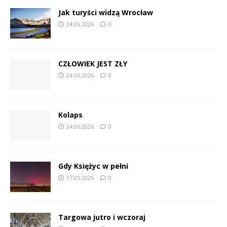
Jak turyści widzą Wrocław
24.06.2026
0
CZŁOWIEK JEST ZŁY
24.06.2026
0
Kolaps
24.06.2026
0
Gdy Księżyc w pełni
17.05.2026
0
Targowa jutro i wczoraj