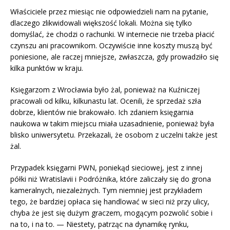
Właściciele przez miesiąc nie odpowiedzieli nam na pytanie,
dlaczego zlikwidowali większość lokali. Można się tylko
domyślać, że chodzi o rachunki. W internecie nie trzeba płacić
czynszu ani pracownikom. Oczywiście inne koszty muszą być
poniesione, ale raczej mniejsze, zwłaszcza, gdy prowadziło się
kilka punktów w kraju.
Księgarzom z Wrocławia było żal, ponieważ na Kuźniczej
pracowali od kilku, kilkunastu lat. Ocenili, że sprzedaż szła
dobrze, klientów nie brakowało. Ich zdaniem księgarnia
naukowa w takim miejscu miała uzasadnienie, ponieważ była
blisko uniwersytetu. Przekazali, że osobom z uczelni także jest
żal.
Przypadek księgarni PWN, poniekąd sieciowej, jest z innej
półki niż Wratislavii i Podróżnika, które zaliczały się do grona
kameralnych, niezależnych. Tym niemniej jest przykładem
tego, że bardziej opłaca się handlować w sieci niż przy ulicy,
chyba że jest się dużym graczem, mogącym pozwolić sobie i
na to, i na to. — Niestety, patrząc na dynamikę rynku,