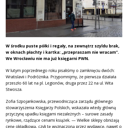
W środku puste półki i regały, na zewnątrz szyldu brak,
w oknach płachty i kartka: „przepraszam nie wracam”.
We Wrocławiu nie ma już księgarni PWN.
W lutym poprzedniego roku pisaliśmy o zamknięciu dwóch:
Wratislavii i Podróżnika. Przypomnijmy, że pierwsza działała
przeszło 60 lat na pl. Legionów, druga przez 22 na ul. Wita
Stwosza.
Zofia Szpojankowska, przewodnicząca zarządu głównego
stowarzyszenia Księgarzy Polskich, wskazała wtedy główną
przyczynę upadku księgarni niezależnych – surowe zasady
rynkowe, rządzące cenami książek. — Wielkie sklepy obniżają
cenę okładkową, czyli tę wyznaczoną przez wydawcę, nawet o