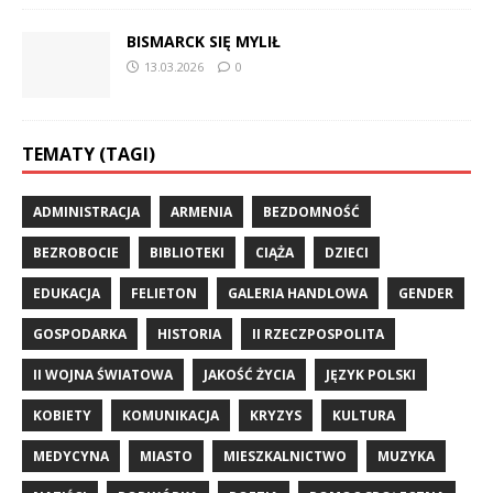
BISMARCK SIĘ MYLIŁ
13.03.2026
0
TEMATY (TAGI)
ADMINISTRACJA
ARMENIA
BEZDOMNOŚĆ
BEZROBOCIE
BIBLIOTEKI
CIĄŻA
DZIECI
EDUKACJA
FELIETON
GALERIA HANDLOWA
GENDER
GOSPODARKA
HISTORIA
II RZECZPOSPOLITA
II WOJNA ŚWIATOWA
JAKOŚĆ ŻYCIA
JĘZYK POLSKI
KOBIETY
KOMUNIKACJA
KRYZYS
KULTURA
MEDYCYNA
MIASTO
MIESZKALNICTWO
MUZYKA