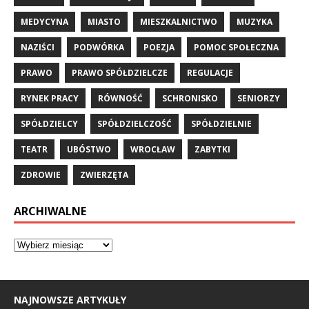
MEDYCYNA
MIASTO
MIESZKALNICTWO
MUZYKA
NAZIŚCI
PODWÓRKA
POEZJA
POMOC SPOŁECZNA
PRAWO
PRAWO SPÓŁDZIELCZE
REGULACJE
RYNEK PRACY
RÓWNOŚĆ
SCHRONISKO
SENIORZY
SPÓŁDZIELCY
SPÓŁDZIELCZOŚĆ
SPÓŁDZIELNIE
TEATR
UBÓSTWO
WROCŁAW
ZABYTKI
ZDROWIE
ZWIERZĘTA
ARCHIWALNE
NAJNOWSZE ARTYKUŁY