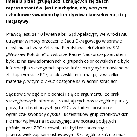
imieniu przez grupę ludzi uznających się za ich
reprezentantów. Jest niezbędne, aby wszyscy
członkowie świadomi byli motywów i konsekwencji tej
inicjatywy.
Prawdą jest, że 10 kwietnia br. Sąd Apelacyjny we Wrocławiu
utrzymał w mocy orzeczenie Sądu Okręgowego w sprawie
uchylenia uchwały Zebrania Przedstawicieli Członków SM
„Wrocław Południe” o wyborze Radny Nadzorczej. Zarzutem
było, iż na zawiadomieniach o grupach członkowskich nie było
informacji o szczegółach spraw, które miały być omawiane na
zbliżającym się ZPCz, a jak zwykle informacja, iż wszelkie
materiały, w tym o ZPCz dostępne są w administracjach.
Sędziowie w ogóle nie odnieśli się do argumentu, że brak
szczegółowych informacji rozwijających poszczególne punkty
porządku obrad przyszłego ZPCz w żaden sposób nie
ograniczał swobody dyskusji uczestników grup członkowskich i
nie miał wpływu na rozstrzygnięcia w postaci podjętych
później przez ZPCz uchwał, nie był też sprzeczny z
jakimkolwiek zapisem ustawowym. Szczególnie zaś nie miał