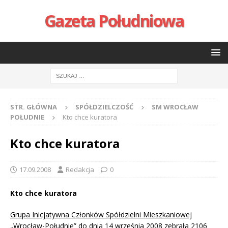
Gazeta Południowa
STR. GŁÓWNA
SPÓŁDZIELCZOŚĆ
SM WROCŁAW
POŁUDNIE
Kto chce kuratora
Kto chce kuratora
17.09.2008
Redakcja
0
Kto chce kuratora
Grupa Inicjatywna Członków Spółdzielni Mieszkaniowej
„Wrocław-Południe” do dnia 14 września 2008 zebrała 2106