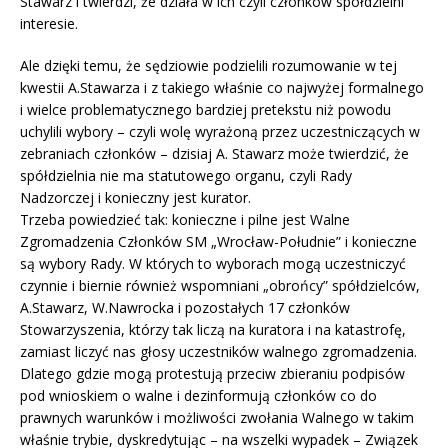
Stawarz i twierdzi, że działa w ich czyli członków spółdzielni
interesie.
Ale dzięki temu, że sędziowie podzielili rozumowanie w tej
kwestii A.Stawarza i z takiego właśnie co najwyżej formalnego
i wielce problematycznego bardziej pretekstu niż powodu
uchylili wybory – czyli wolę wyrażoną przez uczestniczących w
zebraniach członków – dzisiaj A. Stawarz może twierdzić, że
spółdzielnia nie ma statutowego organu, czyli Rady
Nadzorczej i konieczny jest kurator.
Trzeba powiedzieć tak: konieczne i pilne jest Walne
Zgromadzenia Członków SM „Wrocław-Południe” i konieczne
są wybory Rady. W których to wyborach mogą uczestniczyć
czynnie i biernie również wspomniani „obrońcy” spółdzielców,
A.Stawarz, W.Nawrocka i pozostałych 17 członków
Stowarzyszenia, którzy tak liczą na kuratora i na katastrofę,
zamiast liczyć nas głosy uczestników walnego zgromadzenia.
Dlatego gdzie mogą protestują przeciw zbieraniu podpisów
pod wnioskiem o walne i dezinformują członków co do
prawnych warunków i możliwości zwołania Walnego w takim
właśnie trybie, dyskredytując – na wszelki wypadek – Związek