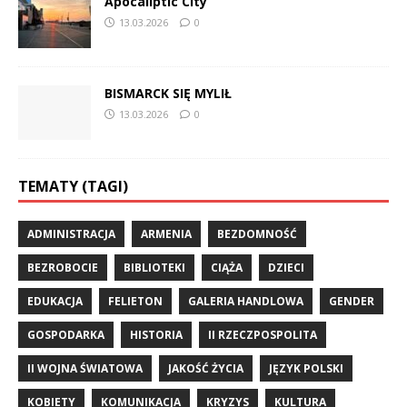
Apocaliptic City
13.03.2026
0
BISMARCK SIĘ MYLIŁ
13.03.2026
0
TEMATY (TAGI)
ADMINISTRACJA
ARMENIA
BEZDOMNOŚĆ
BEZROBOCIE
BIBLIOTEKI
CIĄŻA
DZIECI
EDUKACJA
FELIETON
GALERIA HANDLOWA
GENDER
GOSPODARKA
HISTORIA
II RZECZPOSPOLITA
II WOJNA ŚWIATOWA
JAKOŚĆ ŻYCIA
JĘZYK POLSKI
KOBIETY
KOMUNIKACJA
KRYZYS
KULTURA