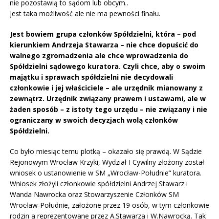
nie pozostawią to sądom lub obcym..
Jest taka możliwość ale nie ma pewności finału.
Jest bowiem grupa członków Spółdzielni, która – pod
kierunkiem Andrzeja Stawarza – nie chce dopuścić do
walnego zgromadzenia ale chce wprowadzenia do
Spółdzielni sądowego kuratora. Czyli chce, aby o swoim
majątku i sprawach spółdzielni nie decydowali
członkowie i jej właściciele – ale urzędnik mianowany z
zewnątrz. Urzędnik związany prawem i ustawami, ale w
żaden sposób – z istoty tego urzędu – nie związany i nie
ograniczany w swoich decyzjach wolą członków
Spółdzielni.
Co było miesiąc temu plotką – okazało się prawdą. W Sądzie
Rejonowym Wrocław Krzyki, Wydział I Cywilny złożony został
wniosek o ustanowienie w SM „Wrocław-Południe” kuratora.
Wniosek złożyli członkowie spółdzielni Andrzej Stawarz i
Wanda Nawrocka oraz Stowarzyszenie Członków SM
Wrocław-Południe, założone przez 19 osób, w tym członkowie
rodzin a reprezentowane przez A.Stawarza i W.Nawrocką. Tak