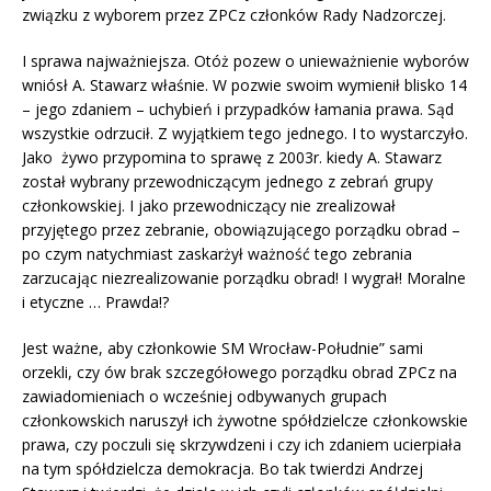
związku z wyborem przez ZPCz członków Rady Nadzorczej.
I sprawa najważniejsza. Otóż pozew o unieważnienie wyborów
wniósł A. Stawarz właśnie. W pozwie swoim wymienił blisko 14
– jego zdaniem – uchybień i przypadków łamania prawa. Sąd
wszystkie odrzucił. Z wyjątkiem tego jednego. I to wystarczyło.
Jako żywo przypomina to sprawę z 2003r. kiedy A. Stawarz
został wybrany przewodniczącym jednego z zebrań grupy
członkowskiej. I jako przewodniczący nie zrealizował
przyjętego przez zebranie, obowiązującego porządku obrad –
po czym natychmiast zaskarżył ważność tego zebrania
zarzucając niezrealizowanie porządku obrad! I wygrał! Moralne
i etyczne … Prawda!?
Jest ważne, aby członkowie SM Wrocław-Południe” sami
orzekli, czy ów brak szczegółowego porządku obrad ZPCz na
zawiadomieniach o wcześniej odbywanych grupach
członkowskich naruszył ich żywotne spółdzielcze członkowskie
prawa, czy poczuli się skrzywdzeni i czy ich zdaniem ucierpiała
na tym spółdzielcza demokracja. Bo tak twierdzi Andrzej