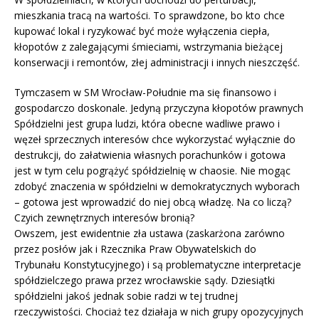
mieszkania tracą na wartości. To sprawdzone, bo kto chce
kupować lokal i ryzykować być może wyłączenia ciepła,
kłopotów z zalegającymi śmieciami, wstrzymania bieżącej
konserwacji i remontów, złej administracji i innych nieszczęść.
Tymczasem w SM Wrocław-Południe ma się finansowo i
gospodarczo doskonale. Jedyną przyczyna kłopotów prawnych
Spółdzielni jest grupa ludzi, która obecne wadliwe prawo i
węzeł sprzecznych interesów chce wykorzystać wyłącznie do
destrukcji, do załatwienia własnych porachunków i gotowa
jest w tym celu pogrążyć spółdzielnię w chaosie. Nie mogąc
zdobyć znaczenia w spółdzielni w demokratycznych wyborach
– gotowa jest wprowadzić do niej obcą władzę. Na co liczą?
Czyich zewnętrznych interesów bronią?
Owszem, jest ewidentnie zła ustawa (zaskarżona zarówno
przez posłów jak i Rzecznika Praw Obywatelskich do
Trybunału Konstytucyjnego) i są problematyczne interpretacje
spółdzielczego prawa przez wrocławskie sądy. Dziesiątki
spółdzielni jakoś jednak sobie radzi w tej trudnej
rzeczywistości. Chociaż tez działaja w nich grupy opozycyjnych