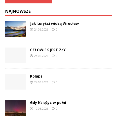
NAJNOWSZE
Jak turyści widzą Wrocław
24.06.2026
0
CZŁOWIEK JEST ZŁY
24.06.2026
0
Kolaps
24.06.2026
0
Gdy Księżyc w pełni
17.05.2026
0