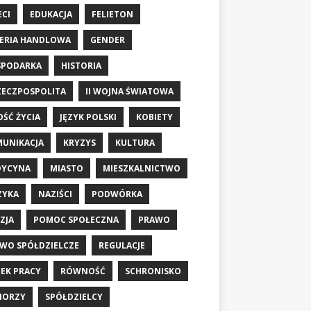
ECI
EDUKACJA
FELIETON
ERIA HANDLOWA
GENDER
SPODARKA
HISTORIA
RZECZPOSPOLITA
II WOJNA ŚWIATOWA
OŚĆ ŻYCIA
JĘZYK POLSKI
KOBIETY
UNIKACJA
KRYZYS
KULTURA
DYCYNA
MIASTO
MIESZKALNICTWO
ZYKA
NAZIŚCI
PODWÓRKA
ZJA
POMOC SPOŁECZNA
PRAWO
WO SPÓŁDZIELCZE
REGULACJE
EK PRACY
RÓWNOŚĆ
SCHRONISKO
IORZY
SPÓŁDZIELCY