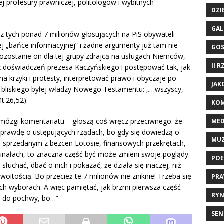
ej profesury prawniczej, politologów i wybitnych
DZI
GAL
z tych ponad 7 milionów głosujących na PiS obywateli
ej „bańce informacyjnej” i żadne argumenty już tam nie
GO
pozostanie on dla tej grupy zdrajcą na usługach Niemców,
II 
 z doświadczeń prezesa Kaczyńskiego i postępować tak, jak
na krzyki i protesty, interpretować prawo i obyczaje po
JAK
 bliskiego byłej władzy Nowego Testamentu: „…wszyscy,
t.26,52).
KOM
ze mózgi komentariatu – głoszą coś wręcz przeciwnego: że
ME
 prawdę o ustępujących rządach, bo gdy się dowiedzą o
MU
 sprzedanym z bezcen Lotosie, finansowych przekrętach,
bunałach, to znaczna część być może zmieni swoje poglądy.
POE
łuchać, dbać o nich i pokazać, że działa się inaczej, niż
woitością. Bo przecież te 7 milionów nie zniknie! Trzeba się
PRA
ch wyborach. A więc pamiętać, jak brzmi pierwsza część
RYN
z do pochwy, bo…”
SEN