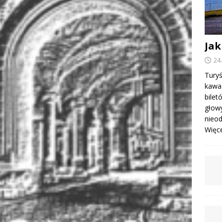
Jak
24
Turyś
kawa 
bile
głowy
nieod
Więcej