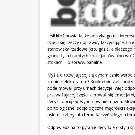
Jeśli ktoś powiada, że polityka go nie interes
dzieją się rzeczy doprawdy fascynujące. I nie
stanowiska rządowe (kto, gdzie, a dlaczego n
gronie tych i tamtych koalicjantów albo wróż
stokach. To sprawy banalne.
Myślę o rozwijającej się dynamicznie wśród 
zrobić z elektoratem? Konkretnie zaś chodzi
podejmowali przy urnach decyzje, więc odp
przeważającej części kierowali się emocjami
decyzji obciążać wyborców nie można. Mówią
politologiczne, socjologiczne mądrości i aksj
osiem i cztery lata temu Kaczyńskiego a tera
Odpowiedź na to pytanie decyduje o stylu spr