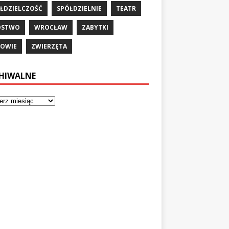
ŁDZIELCZOŚĆ
SPÓŁDZIELNIE
TEATR
ÓSTWO
WROCŁAW
ZABYTKI
OWIE
ZWIERZĘTA
HIWALNE