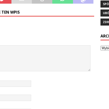
SPÓ
 TEN WPIS
UB
ZDR
ARC