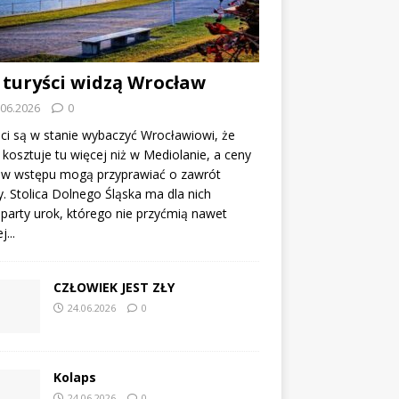
 turyści widzą Wrocław
.06.2026
0
ci są w stanie wybaczyć Wrocławiowi, że
kosztuje tu więcej niż w Mediolanie, a ceny
tów wstępu mogą przyprawiać o zawrót
. Stolica Dolnego Śląska ma dla nich
party urok, którego nie przyćmią nawet
...
CZŁOWIEK JEST ZŁY
24.06.2026
0
Kolaps
24.06.2026
0