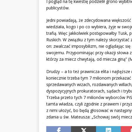
I pogląd na tę kwestię podzielił grono wybitn
publicystów.
Jedni powiadają, że zdecydowana większość 
wiedziała, kogo i po co wybiera, żyje w swoj
trafią. Więc jakkolwiek postępowałby Tusk, 
Ruskich. W związku z tym należy skorzystać
on: zwalczać imposybilizm, nie oglądając się 
swojemu. Przypominając przy okazji słowa z
którzy za miecz chwytają, od miecza giną” (M
Drudzy – a to też prawnicza elita i najtężs
koniecznie trzeba tym 7 milionom przekazać
sprzedawanych wizach, rozdawanych willach,
dyspozycyjnych prokuratorach, sądach i try
Trzeba przeto tych 7 milionów wyborców PiS s
tamta władza, czyli zgodnie z prawem i przyz
z nimi ułożyć, bo będą głosować w następny
zdania u św. Mateusza: „Schowaj swój miec