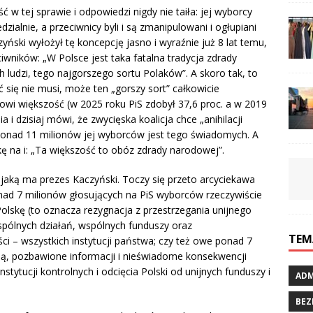
 w tej sprawie i odpowiedzi nigdy nie taiła: jej wyborcy
zialnie, a przeciwnicy byli i są zmanipulowani i ogłupiani
ński wyłożył tę koncepcję jasno i wyraźnie już 8 lat temu,
wników: „W Polsce jest taka fatalna tradycja zdrady
 ludzi, tego najgorszego sortu Polaków”. A skoro tak, to
 się nie musi, może ten „gorszy sort” całkowicie
nowi większość (w 2025 roku PiS zdobył 37,6 proc. a w 2019
a i dzisiaj mówi, że zwycięska koalicja chce „anihilacji
 a ponad 11 milionów jej wyborców jest tego świadomych. A
ę na i: „Ta większość to obóz zdrady narodowej”.
, jaką ma prezes Kaczyński. Toczy się przeto arcyciekawa
nad 7 milionów głosujących na PiS wyborców rzeczywiście
Polskę (to oznacza rezygnacja z przestrzegania unijnego
spólnych działań, wspólnych funduszy oraz
TEM
ci – wszystkich instytucji państwa; czy też owe ponad 7
ą, pozbawione informacji i nieświadome konsekwencji
ytucji kontrolnych i odcięcia Polski od unijnych funduszy i
ADM
BEZ