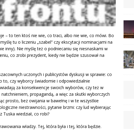
uje – to ten ktoś nie wie, co traci, albo nie wie, co mówi. Bo
 myślę tu o liczeniu „szabel” czy ekscytacji nominacjami na
ie inny). Nie myślę też o podniecaniu się niesnaskami w
eniu, co zrobi prezydent, kiedy nie będzie szusował na
szacownych uczonych i publicystów dyskusji w sprawie: co
 o to, czy wyborcy świadomie i odpowiedzialnie
owiadają za konsekwencje swoich wyborów, czy też w
, natchnieniem, propagandą, a więc za skutki wyborczych
c prosto, bez owijania w bawełnę i w te wszystkie
ologiczne niestrawności, pytanie brzmi: czy lud wybierając
z Tuska wiedział, co robi?
awowania władzy. Tej, która była i tej, która będzie.