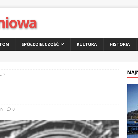
niowa
ETON
SPÓŁDZIELCZOŚĆ
KULTURA
HISTORIA
NAJ
M…?
on
0