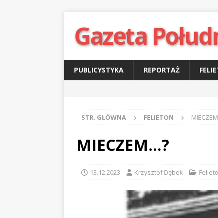
Gazeta Połud
PUBLICYSTYKA
REPORTAŻ
FELI
STR. GŁÓWNA
FELIETON
MIECZE
MIECZEM…?
13.12.2023
Krzysztof Dębek
Feliet