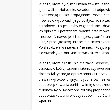
Władza, która była, ma i miała zawsze jasność
głosowali patriotycznie, świadomie i odpowied
przez wrogą Polsce propagandę. Prezes Kaczy
mówiąc o wyborcach jego politycznych przeci
narodowej. To jest jakby w genach niektórych
ich opiniami i potrzebami władza przejmować
ignorować, nawet jeśli ten „gorszy sort” sta
– 43,6 proc. głosów). Prezes nie zmienił zdani
Polski”, działa w interesie Niemiec i Rosji,
niezawodny Antoni Macierewicz stawia kropk
Władza, która będzie, nie ma takiej jasności
dysputa, o której wspomniałem: czy owe po
chciało faktycznego opuszczenia Unii przez 
prawa i wyroków unijnych trybunałów), ze w
podporządkowania partii – w imię skutecznoś
milionów było uwiedzione totalną propagand
podporządkowania władzy sądów, mediów, inst
wparcia.