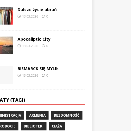
Dalsze życie ubrań
13.03.2026
0
Apocaliptic City
13.03.2026
0
BISMARCK SIĘ MYLIŁ
13.03.2026
0
ATY (TAGI)
INISTRACJA
ARMENIA
BEZDOMNOŚĆ
ROBOCIE
BIBLIOTEKI
CIĄŻA