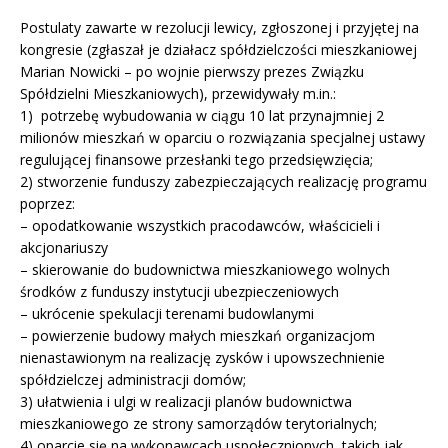
Postulaty zawarte w rezolucji lewicy, zgłoszonej i przyjętej na
kongresie (zgłaszał je działacz spółdzielczości mieszkaniowej
Marian Nowicki – po wojnie pierwszy prezes Związku
Spółdzielni Mieszkaniowych), przewidywały m.in.:
1) potrzebę wybudowania w ciągu 10 lat przynajmniej 2
milionów mieszkań w oparciu o rozwiązania specjalnej ustawy
regulującej finansowe przesłanki tego przedsięwzięcia;
2) stworzenie funduszy zabezpieczających realizację programu
poprzez:
– opodatkowanie wszystkich pracodawców, właścicieli i
akcjonariuszy
– skierowanie do budownictwa mieszkaniowego wolnych
środków z funduszy instytucji ubezpieczeniowych
– ukrócenie spekulacji terenami budowlanymi
– powierzenie budowy małych mieszkań organizacjom
nienastawionym na realizację zysków i upowszechnienie
spółdzielczej administracji domów;
3) ułatwienia i ulgi w realizacji planów budownictwa
mieszkaniowego ze strony samorządów terytorialnych;
4) oparcie się na wykonawcach uspołecznionych, takich jak