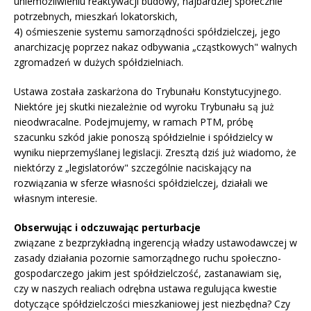
uniemożliwieniu reaktywacji budowy, najbardziej społecznie
potrzebnych, mieszkań lokatorskich,
4) ośmieszenie systemu samorządności spółdzielczej, jego
anarchizację poprzez nakaz odbywania „cząstkowych" walnych
zgromadzeń w dużych spółdzielniach.
Ustawa została zaskarżona do Trybunału Konstytucyjnego.
Niektóre jej skutki niezależnie od wyroku Trybunału są już
nieodwracalne. Podejmujemy, w ramach PTM, próbę
szacunku szkód jakie ponoszą spółdzielnie i spółdzielcy w
wyniku nieprzemyślanej legislacji. Zresztą dziś już wiadomo, że
niektórzy z „legislatorów" szczególnie naciskający na
rozwiązania w sferze własności spółdzielczej, działali we
własnym interesie.
Obserwując i odczuwając perturbacje
związane z bezprzykładną ingerencją władzy ustawodawczej w
zasady działania pozornie samorządnego ruchu społeczno-
gospodarczego jakim jest spółdzielczość, zastanawiam się,
czy w naszych realiach odrębna ustawa regulująca kwestie
dotyczące spółdzielczości mieszkaniowej jest niezbędna? Czy