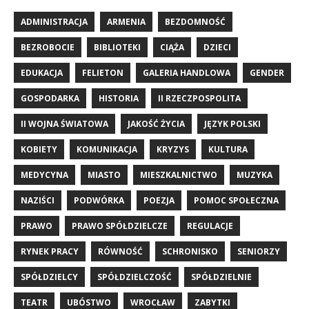
ADMINISTRACJA
ARMENIA
BEZDOMNOŚĆ
BEZROBOCIE
BIBLIOTEKI
CIĄŻA
DZIECI
EDUKACJA
FELIETON
GALERIA HANDLOWA
GENDER
GOSPODARKA
HISTORIA
II RZECZPOSPOLITA
II WOJNA ŚWIATOWA
JAKOŚĆ ŻYCIA
JĘZYK POLSKI
KOBIETY
KOMUNIKACJA
KRYZYS
KULTURA
MEDYCYNA
MIASTO
MIESZKALNICTWO
MUZYKA
NAZIŚCI
PODWÓRKA
POEZJA
POMOC SPOŁECZNA
PRAWO
PRAWO SPÓŁDZIELCZE
REGULACJE
RYNEK PRACY
RÓWNOŚĆ
SCHRONISKO
SENIORZY
SPÓŁDZIELCY
SPÓŁDZIELCZOŚĆ
SPÓŁDZIELNIE
TEATR
UBÓSTWO
WROCŁAW
ZABYTKI