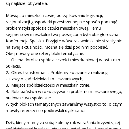
są najbliżej obywatela.
Mówiąc o mieszkalnictwie, porządkowaniu legislacji,
racjonalizacji gospodarki przestrzennej nie sposób pominąć
problematyki spółdzielczości mieszkaniowej. Temu
segmentowi mieszkalnictwa poświęcona była ubiegłoroczna
Konferencja Spalska. Przyjęte wówczas wnioski nie straciły nic
na swej aktualności. Można się dziś pod nimi podpisać.
Obejmowały one cztery bloki tematyczne:
1. Ocena dorobku spółdzielczości mieszkaniowej w ostatnim
50-leciu,
2. Okres transformacji. Problemy związane z realizacją
Ustawy o spółdzielniach mieszkaniowych,
3. Miejsce spółdzielczości w mieszkalnictwie,
4. Rola państwa w rozwiązywaniu problemu mieszkaniowego;
budownictwo społeczne.
W tych blokach tematycznych zawarliśmy wszystko to, o czym
mówiły referaty i co podkreślali dyskutanci.
Dziś, kiedy mamy za sobą kolejny rok wdrażania krzywdzącej
spółdzielczość legislacji, nie ulega wątpliwości, iż nadal mamy