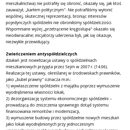
mieszkalnictwa) nie potrafiły się obronić, okazały się, jak ktoś
zauważył, „karłem politycznym". Nie potrafiliśmy wyłonić
wspólnej, skutecznej reprezentacji, broniąc interesów
pojedynczych spółdzielni nie obroniliśmy spółdzielczości.
Wspomniane wyżej „przetrącenie kręgosłupa" okazało się
nieodwracalne; inicjatorzy uderzenia byli, jak się okazuje,
niezwykle przewidujący.
Zwieńczeniem antyspółdzielczych
działań jest nowelizacja ustawy o spółdzielniach
mieszkaniowych przyjęta przez Sejm w 2007 r. (14.06).
Realizacja tej ustawy, określanej w środowiskach prawników,
jako „bubel prawny" oznacza m.in.:
1) wywłaszczenie spółdzielni z majątku poprzez wymuszenie
wyodrębnienia własności lokali,
2) dezorganizację systemu ekonomicznego spółdzielni –
prowadzącą do zniszczenia sprawnego dotąd systemu
finansowania remontów i modernizacji,
3) wymuszenie budowy przez spółdzielnie nowych mieszkań
jako lokali wyodrębnionych przy jednoczesnym