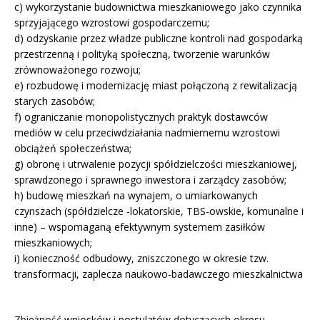
c) wykorzystanie budownictwa mieszkaniowego jako czynnika
sprzyjającego wzrostowi gospodarczemu;
d) odzyskanie przez władze publiczne kontroli nad gospodarką
przestrzenną i polityką społeczną, tworzenie warunków
zrównoważonego rozwoju;
e) rozbudowę i modernizację miast połączoną z rewitalizacją
starych zasobów;
f) ograniczanie monopolistycznych praktyk dostawców
mediów w celu przeciwdziałania nadmiernemu wzrostowi
obciążeń społeczeństwa;
g) obronę i utrwalenie pozycji spółdzielczości mieszkaniowej,
sprawdzonego i sprawnego inwestora i zarządcy zasobów;
h) budowę mieszkań na wynajem, o umiarkowanych
czynszach (spółdzielcze -lokatorskie, TBS-owskie, komunalne i
inne) – wspomaganą efektywnym systemem zasiłków
mieszkaniowych;
i) konieczność odbudowy, zniszczonego w okresie tzw.
transformacji, zaplecza naukowo-badawczego mieszkalnictwa
Zbieżność wniosków i postulatów dotyczących okresu