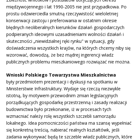
międzywojennego i lat 1990-2005 nie jest przypadkowa. Po
prostu odzwierciedla smutną rzeczywistość wieloletniej
konserwacji zastoju i preferowania w ostatnim okresie
błędnych neoliberalnych kierunków działań gospodarczych
podpieranych ideowymi uzasadnieniami wolności działań i
skuteczności „niewidzialnej ręki rynku" w sytuacji, gdy
doświadczenia wszystkich krajów, na których chcemy niby się
wzorować, dowodzą, że bez mądrej ingerencji władz
publicznych problemu mieszkaniowego rozwiązać nie można.
Wnioski Polskiego Towarzystwa Mieszkalnictwa
były przedmiotem prezentacji i dyskusji na spotkaniu w
Ministerstwie Infrastruktury. Wydaje się rzeczą niezwykle
istotną, by motywem przewodnim zmian legislacyjnych
porządkujących gospodarkę przestrzenną i zasady realizacji
budownictwa było przekonanie, iż w procesach tych
wzmacniać należy rolę wszystkich szczebli samorządu
lokalnego. Idea pomocniczości państwa ma szansę wypełniać
się konkretną treścią, nabierać realnych kształtówk, jeśli
zadania wykonywać będą te szczeble władz publicznych, które