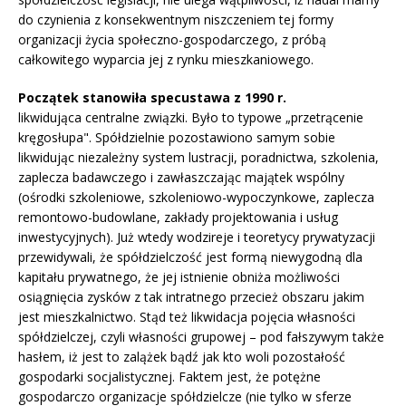
do czynienia z konsekwentnym niszczeniem tej formy
organizacji życia społeczno-gospodarczego, z próbą
całkowitego wyparcia jej z rynku mieszkaniowego.
Początek stanowiła specustawa z 1990 r.
likwidująca centralne związki. Było to typowe „przetrącenie
kręgosłupa". Spółdzielnie pozostawiono samym sobie
likwidując niezależny system lustracji, poradnictwa, szkolenia,
zaplecza badawczego i zawłaszczając majątek wspólny
(ośrodki szkoleniowe, szkoleniowo-wypoczynkowe, zaplecza
remontowo-budowlane, zakłady projektowania i usług
inwestycyjnych). Już wtedy wodzireje i teoretycy prywatyzacji
przewidywali, że spółdzielczość jest formą niewygodną dla
kapitału prywatnego, że jej istnienie obniża możliwości
osiągnięcia zysków z tak intratnego przecież obszaru jakim
jest mieszkalnictwo. Stąd też likwidacja pojęcia własności
spółdzielczej, czyli własności grupowej – pod fałszywym także
hasłem, iż jest to zalążek bądź jak kto woli pozostałość
gospodarki socjalistycznej. Faktem jest, że potężne
gospodarczo organizacje spółdzielcze (nie tylko w sferze