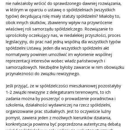
nie należałoby wrócić do sprawdzonego dawniej rozwiązania,
w którym w oparciu o ustawę o spółdzielniach (wszystkich
typów) decydującą rolę miały statuty spółdzielni? Miałoby to,
obok innych skutków, zbawienny wpływ na przywrócenie
właściwej roli samorządu spółdzielczego. Rozwiązanie to
uprościłoby oczekujący nas, w niedalekiej przyszłości, proces
legislacyjny, do prac nad jedną wspólną dla wszystkich typów
spółdzielni Ustawą. Jeden dla wszystkich spółdzielni akt
normatywny powinien umożliwić im wyłonienie wspólnej
reprezentacji interesów wobec władz państwowych i
samorządowych. Niezbędne byłoby zawarcie w nim obowiązku
przynależności do związku rewizyjnego.
Jeśli przyjąć, że w spółdzielczości mieszkaniowej pozostałyby
1-2 związki rewizyjne z delegaturami terenowymi, to ich
zadania można by poszerzyć o prowadzenie poradnictwa i
szkolenia, działalności wydawniczej na rzecz spółdzielni,
organizowanie prac studialnych. Jest to oczywiście luźny
pomysł, zawiera jeden z możliwych kierunków działania,
konkretyzacja powinna być poprzedzona autentyczną debatą