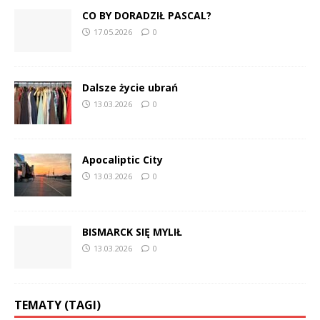
CO BY DORADZIŁ PASCAL?
17.05.2026
0
Dalsze życie ubrań
13.03.2026
0
Apocaliptic City
13.03.2026
0
BISMARCK SIĘ MYLIŁ
13.03.2026
0
TEMATY (TAGI)