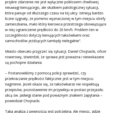
przykre zdarzenie nie jest wyłącznie pokłosiem chwilowej
nieuwagi kierującego, ale skutkiem patologicznej sytuacji,
która panuje od dłuższego czasu na tej ulicy. Istnieją bardzo
liczne sygnały, że pomimo wyznaczonej w tym miejscu strefy
zamieszkania, mało który kierowca przestrzega obowiązujące
w niej ograniczenie prędkości do 20 km/h. Problem ten w
szczególności dotyczy kierujących taksówkami oraz
samochodów jeżdżących tamtędy nielegalnie”.
Miasto obiecało przyjrzeć się sytuacji. Daniel Chojnacki, oficer
rowerowy, stwierdził, że sprawa jest poważna i niewskazane
są pochopne działania.
– Postanowiliśmy z pomocą policji sprawdzić, czy
przekraczanie prędkości faktycznie jest w tym miejscu
nagminne. Jeżeli okaże się, że taksówkarze nie respektują
przepisów, pozostawienie im przywileju w postaci przejazdu
ulicą św. Jadwigi stanie pod poważnym znakiem zapytania –
powiedział Chojnacki.
Taka analiza z pewnością jest potrzebna. Ale miejsc, gdzie