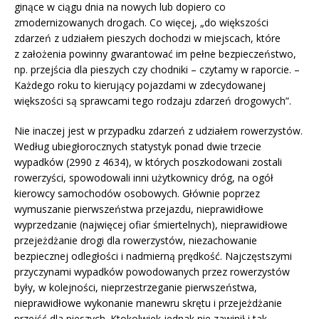
ginące w ciągu dnia na nowych lub dopiero co
zmodernizowanych drogach. Co więcej, „do większości
zdarzeń z udziałem pieszych dochodzi w miejscach, które
z założenia powinny gwarantować im pełne bezpieczeństwo,
np. przejścia dla pieszych czy chodniki – czytamy w raporcie. –
Każdego roku to kierujący pojazdami w zdecydowanej
większości są sprawcami tego rodzaju zdarzeń drogowych”.
Nie inaczej jest w przypadku zdarzeń z udziałem rowerzystów.
Według ubiegłorocznych statystyk ponad dwie trzecie
wypadków (2990 z 4634), w których poszkodowani zostali
rowerzyści, spowodowali inni użytkownicy dróg, na ogół
kierowcy samochodów osobowych. Głównie poprzez
wymuszanie pierwszeństwa przejazdu, nieprawidłowe
wyprzedzanie (najwięcej ofiar śmiertelnych), nieprawidłowe
przejeżdżanie drogi dla rowerzystów, niezachowanie
bezpiecznej odległości i nadmierną prędkość. Najczęstszymi
przyczynami wypadków powodowanych przez rowerzystów
były, w kolejności, nieprzestrzeganie pierwszeństwa,
nieprawidłowe wykonanie manewru skrętu i przejeżdżanie
przejść dla pieszych. Ktokolwiek jednak nie zawinił i tak