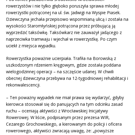
rowerzystów i nie tylko głęboko poruszyła sprawa młodej
rowerzystki potrąconej na ul. św. Jadwigi na Wyspie Piasek.
Dziewczyna jechała przepisowo wspomnianą ulicą i została na
wysokości Staromłyńskiej potrącona przez próbującą ją
wyprzedzić taksówkę. Taksówkarz nie zauważył jadącego z
naprzeciwka tramwaju i wjechał w rowerzystkę. Po czym
uciekł z miejsca wypadku.
Rowerzystka poważnie ucierpiała. Trafiła na Borowską z
uszkodzonym rdzeniem kręgowym, gdzie została poddana
wielogodzinnej operacji – na szczęście udanej. W chwili
obecnej dziewczyna przebywa na 12-tygodniowej rehabilitacji i
rekonwalescencji.
– Ten poważny wypadek nie miał prawa się wydarzyć, gdyby
kierowca stosował się do panujących na tym odcinku zasad
ruchu – oceniają aktywiści z Wrocławskiej Inicjatywy
Rowerowej. W liście, podpisanym przez prezesa WIR,
Cezarego Grochowskiego, a kierowanym do policji i oficera
rowerowego, aktywiści zwracają uwagę, że: „powyższe