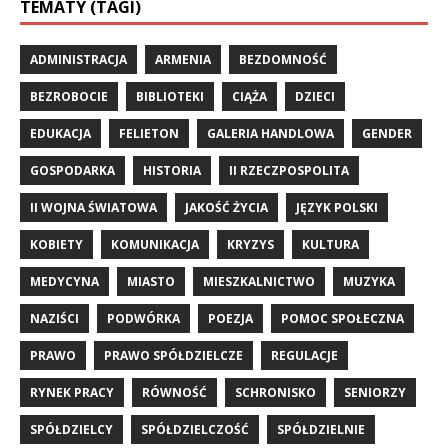
TEMATY (TAGI)
ADMINISTRACJA
ARMENIA
BEZDOMNOŚĆ
BEZROBOCIE
BIBLIOTEKI
CIĄŻA
DZIECI
EDUKACJA
FELIETON
GALERIA HANDLOWA
GENDER
GOSPODARKA
HISTORIA
II RZECZPOSPOLITA
II WOJNA ŚWIATOWA
JAKOŚĆ ŻYCIA
JĘZYK POLSKI
KOBIETY
KOMUNIKACJA
KRYZYS
KULTURA
MEDYCYNA
MIASTO
MIESZKALNICTWO
MUZYKA
NAZIŚCI
PODWÓRKA
POEZJA
POMOC SPOŁECZNA
PRAWO
PRAWO SPÓŁDZIELCZE
REGULACJE
RYNEK PRACY
RÓWNOŚĆ
SCHRONISKO
SENIORZY
SPÓŁDZIELCY
SPÓŁDZIELCZOŚĆ
SPÓŁDZIELNIE