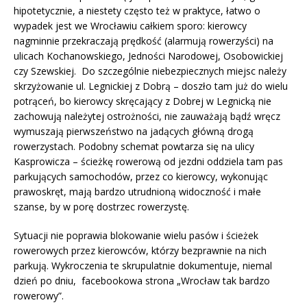
hipotetycznie, a niestety często też w praktyce, łatwo o
wypadek jest we Wrocławiu całkiem sporo: kierowcy
nagminnie przekraczają prędkość (alarmują rowerzyści) na
ulicach Kochanowskiego, Jedności Narodowej, Osobowickiej
czy Szewskiej. Do szczególnie niebezpiecznych miejsc należy
skrzyżowanie ul. Legnickiej z Dobrą – doszło tam już do wielu
potrąceń, bo kierowcy skręcający z Dobrej w Legnicką nie
zachowują należytej ostrożności, nie zauważają bądź wręcz
wymuszają pierwszeństwo na jadących główną drogą
rowerzystach. Podobny schemat powtarza się na ulicy
Kasprowicza – ścieżkę rowerową od jezdni oddziela tam pas
parkujących samochodów, przez co kierowcy, wykonując
prawoskręt, mają bardzo utrudnioną widoczność i małe
szanse, by w porę dostrzec rowerzystę.
Sytuacji nie poprawia blokowanie wielu pasów i ścieżek
rowerowych przez kierowców, którzy bezprawnie na nich
parkują. Wykroczenia te skrupulatnie dokumentuje, niemal
dzień po dniu, facebookowa strona „Wrocław tak bardzo
rowerowy”.