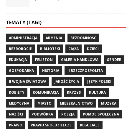
TEMATY (TAGI)
ADMINISTRACJA
ARMENIA
BEZDOMNOŚĆ
BEZROBOCIE
BIBLIOTEKI
CIĄŻA
DZIECI
EDUKACJA
FELIETON
GALERIA HANDLOWA
GENDER
GOSPODARKA
HISTORIA
II RZECZPOSPOLITA
II WOJNA ŚWIATOWA
JAKOŚĆ ŻYCIA
JĘZYK POLSKI
KOBIETY
KOMUNIKACJA
KRYZYS
KULTURA
MEDYCYNA
MIASTO
MIESZKALNICTWO
MUZYKA
NAZIŚCI
PODWÓRKA
POEZJA
POMOC SPOŁECZNA
PRAWO
PRAWO SPÓŁDZIELCZE
REGULACJE