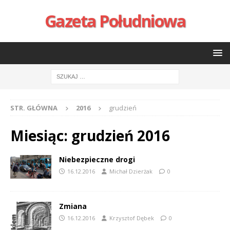
Gazeta Południowa
STR. GŁÓWNA
2016
grudzień
Miesiąc:
grudzień 2016
Niebezpieczne drogi
16.12.2016
Michał Dzierżak
0
Zmiana
16.12.2016
Krzysztof Dębek
0