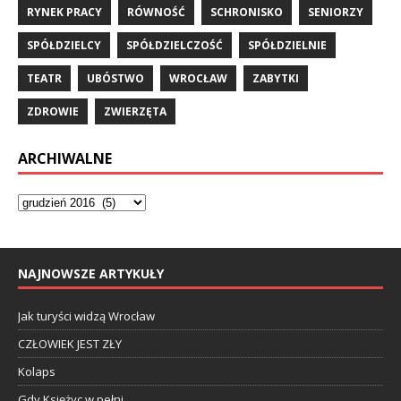
RYNEK PRACY
RÓWNOŚĆ
SCHRONISKO
SENIORZY
SPÓŁDZIELCY
SPÓŁDZIELCZOŚĆ
SPÓŁDZIELNIE
TEATR
UBÓSTWO
WROCŁAW
ZABYTKI
ZDROWIE
ZWIERZĘTA
ARCHIWALNE
NAJNOWSZE ARTYKUŁY
Jak turyści widzą Wrocław
CZŁOWIEK JEST ZŁY
Kolaps
Gdy Księżyc w pełni