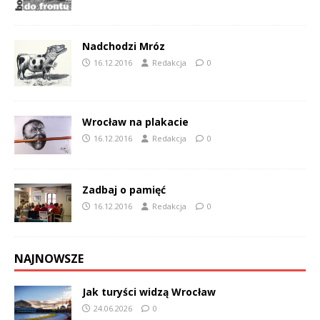
Nadchodzi Mróz
16.12.2016
Redakcja
0
Wrocław na plakacie
16.12.2016
Redakcja
0
Zadbaj o pamięć
16.12.2016
Redakcja
0
NAJNOWSZE
Jak turyści widzą Wrocław
24.06.2026
0