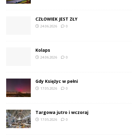
CZŁOWIEK JEST ZŁY
24.06.2026
0
Kolaps
24.06.2026
0
Gdy Księżyc w pełni
17.05.2026
0
Targowa jutro i wczoraj
17.05.2026
0