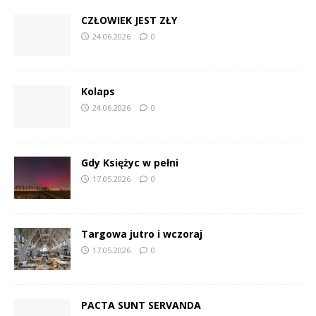
CZŁOWIEK JEST ZŁY
24.06.2026
0
Kolaps
24.06.2026
0
Gdy Księżyc w pełni
17.05.2026
0
Targowa jutro i wczoraj
17.05.2026
0
PACTA SUNT SERVANDA