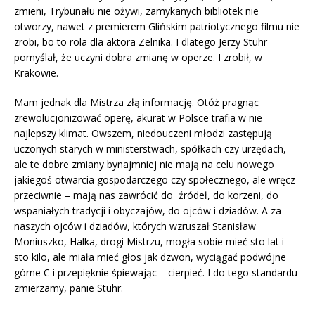
zmieni, Trybunału nie ożywi, zamykanych bibliotek nie
otworzy, nawet z premierem Glińskim patriotycznego filmu nie
zrobi, bo to rola dla aktora Zelnika. I dlatego Jerzy Stuhr
pomyślał, że uczyni dobra zmianę w operze. I zrobił, w
Krakowie.
Mam jednak dla Mistrza złą informację. Otóż pragnąc
zrewolucjonizować operę, akurat w Polsce trafia w nie
najlepszy klimat. Owszem, niedouczeni młodzi zastępują
uczonych starych w ministerstwach, spółkach czy urzędach,
ale te dobre zmiany bynajmniej nie mają na celu nowego
jakiegoś otwarcia gospodarczego czy społecznego, ale wręcz
przeciwnie – mają nas zawrócić do źródeł, do korzeni, do
wspaniałych tradycji i obyczajów, do ojców i dziadów. A za
naszych ojców i dziadów, których wzruszał Stanisław
Moniuszko, Halka, drogi Mistrzu, mogła sobie mieć sto lat i
sto kilo, ale miała mieć głos jak dzwon, wyciągać podwójne
górne C i przepięknie śpiewając – cierpieć. I do tego standardu
zmierzamy, panie Stuhr.