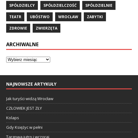
SPÓŁDZIELCY
SPÓŁDZIELCZOŚĆ
SPÓŁDZIELNIE
TEATR
UBÓSTWO
WROCŁAW
ZABYTKI
ZDROWIE
ZWIERZĘTA
ARCHIWALNE
NAJNOWSZE ARTYKUŁY
Jak turyści widzą Wrocław
CZŁOWIEK JEST ZŁY
Kolaps
Gdy Księżyc w pełni
Targowa jutro i wczoraj