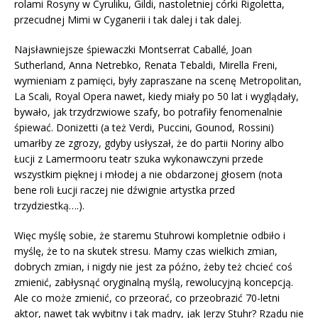
rolami Rosyny w Cyruliku, Gildi, nastoletniej córki Rigoletta,
przecudnej Mimi w Cyganerii i tak dalej i tak dalej.
Najsławniejsze śpiewaczki Montserrat Caballé
,
Joan
Sutherland, Anna Netrebko, Renata Tebaldi, Mirella Freni,
wymieniam z pamięci, były zapraszane na scenę Metropolitan,
La Scali, Royal Opera nawet, kiedy miały po 50 lat i wyglądały,
bywało, jak trzydrzwiowe szafy, bo potrafiły fenomenalnie
śpiewać. Donizetti (a też Verdi, Puccini, Gounod, Rossini)
umarłby ze zgrozy, gdyby usłyszał, że do partii Noriny albo
Łucji z Lamermooru teatr szuka wykonawczyni przede
wszystkim pięknej i młodej a nie obdarzonej głosem (nota
bene roli Łucji raczej nie dźwignie artystka przed
trzydziestką….).
Więc myślę sobie, że staremu Stuhrowi kompletnie odbiło i
myślę, że to na skutek stresu. Mamy czas wielkich zmian,
dobrych zmian, i nigdy nie jest za późno, żeby też chcieć coś
zmienić, zabłysnąć oryginalną myślą, rewolucyjną koncepcją.
Ale co może zmienić, co przeorać, co przeobrazić 70-letni
aktor, nawet tak wybitny i tak mądry, jak Jerzy Stuhr? Rządu nie