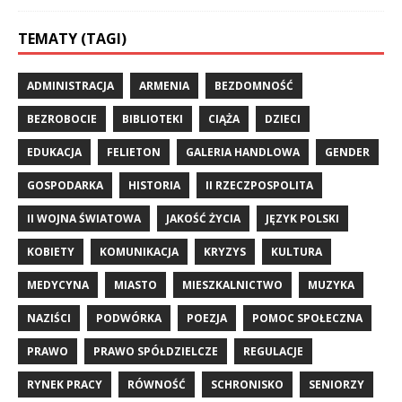
TEMATY (TAGI)
ADMINISTRACJA
ARMENIA
BEZDOMNOŚĆ
BEZROBOCIE
BIBLIOTEKI
CIĄŻA
DZIECI
EDUKACJA
FELIETON
GALERIA HANDLOWA
GENDER
GOSPODARKA
HISTORIA
II RZECZPOSPOLITA
II WOJNA ŚWIATOWA
JAKOŚĆ ŻYCIA
JĘZYK POLSKI
KOBIETY
KOMUNIKACJA
KRYZYS
KULTURA
MEDYCYNA
MIASTO
MIESZKALNICTWO
MUZYKA
NAZIŚCI
PODWÓRKA
POEZJA
POMOC SPOŁECZNA
PRAWO
PRAWO SPÓŁDZIELCZE
REGULACJE
RYNEK PRACY
RÓWNOŚĆ
SCHRONISKO
SENIORZY