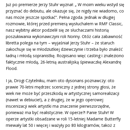
Już po premierze Jerzy Stuhr wyznał: „ W moim wieku wstyd się
przyznać do debiutu, ale okazuje się, że nigdy nie wiadomo, co
nas może jeszcze spotkać”. Pełna zgoda. Jednak w długiej
rozmowie, której przed premierą wysłuchałem w RMF Classic,
nasz wybitny aktor podzielił się ze słuchaczami historią
poszukiwania wykonawczyni roli Noriny. Otóż cała zabawność
libretta polega na tym – wyjaśniał Jerzy Stuhr – że staruch
zakochuje się w młodziutkiej dziewczynie i trzeba było znaleźć
ładną i młodą sopranistkę. Rozpisano więc casting i znaleziono
faktycznie młodą, 26-letnią australijską śpiewaczkę Alexandrę
Flood.
I ja, Drogi Czytelniku, mam oto dysonans poznawczy: oto
prawie 70-letni mędrzec sceniczny z jednej strony głosi, że
wiek nie może być przeszkodą w artystycznej samorealizacji
(nawet w debiucie!), a z drugiej, że w jego operowej
inscenizacji wiek artystki ma znaczenie pierwszorzędne,
ponieważ ma być realistycznie. W operze?! Panie Stuhr! W
operze artystki obsadzane w roli 15-letniej Madame Butterfly
miewały lat 50 i więcej i ważyły po 80 kilogramów, takoż z