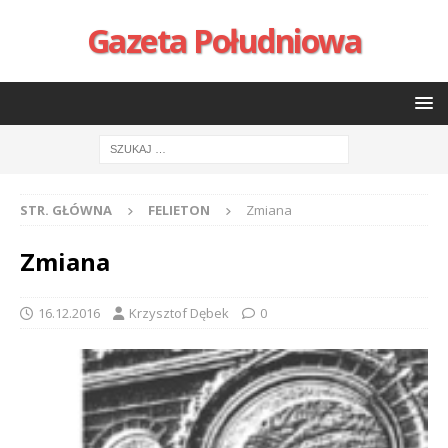
Gazeta Południowa
STR. GŁÓWNA
FELIETON
Zmiana
Zmiana
16.12.2016
Krzysztof Dębek
0