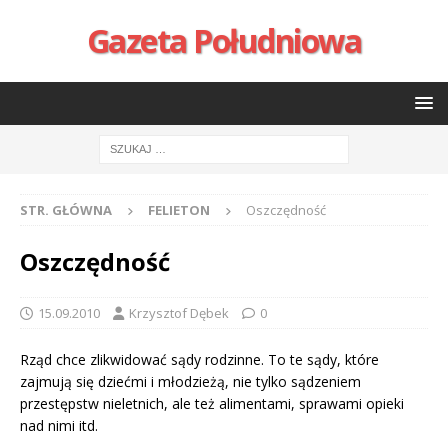
Gazeta Południowa
STR. GŁÓWNA
FELIETON
Oszczędność
Oszczędność
15.09.2010
Krzysztof Dębek
0
Rząd chce zlikwidować sądy rodzinne. To te sądy, które
zajmują się dziećmi i młodzieżą, nie tylko sądzeniem
przestępstw nieletnich, ale też alimentami, sprawami opieki
nad nimi itd.