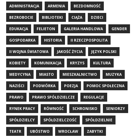
ADMINISTRACJA
ARMENIA
BEZDOMNOŚĆ
BEZROBOCIE
BIBLIOTEKI
CIĄŻA
DZIECI
EDUKACJA
FELIETON
GALERIA HANDLOWA
GENDER
GOSPODARKA
HISTORIA
II RZECZPOSPOLITA
II WOJNA ŚWIATOWA
JAKOŚĆ ŻYCIA
JĘZYK POLSKI
KOBIETY
KOMUNIKACJA
KRYZYS
KULTURA
MEDYCYNA
MIASTO
MIESZKALNICTWO
MUZYKA
NAZIŚCI
PODWÓRKA
POEZJA
POMOC SPOŁECZNA
PRAWO
PRAWO SPÓŁDZIELCZE
REGULACJE
RYNEK PRACY
RÓWNOŚĆ
SCHRONISKO
SENIORZY
SPÓŁDZIELCY
SPÓŁDZIELCZOŚĆ
SPÓŁDZIELNIE
TEATR
UBÓSTWO
WROCŁAW
ZABYTKI