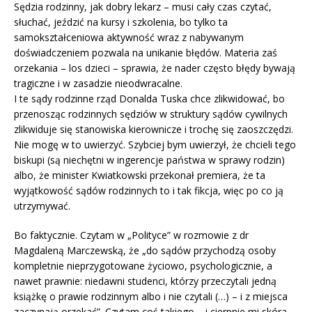
Sędzia rodzinny, jak dobry lekarz – musi cały czas czytać,
słuchać, jeździć na kursy i szkolenia, bo tylko ta
samokształceniowa aktywność wraz z nabywanym
doświadczeniem pozwala na unikanie błędów. Materia zaś
orzekania – los dzieci – sprawia, że nader często błędy bywają
tragiczne i w zasadzie nieodwracalne.
I te sądy rodzinne rząd Donalda Tuska chce zlikwidować, bo
przenosząc rodzinnych sędziów w struktury sądów cywilnych
zlikwiduje się stanowiska kierownicze i trochę się zaoszczędzi.
Nie mogę w to uwierzyć. Szybciej bym uwierzył, że chcieli tego
biskupi (są niechętni w ingerencje państwa w sprawy rodzin)
albo, że minister Kwiatkowski przekonał premiera, że ta
wyjątkowość sądów rodzinnych to i tak fikcja, więc po co ją
utrzymywać.
Bo faktycznie. Czytam w „Polityce” w rozmowie z dr
Magdaleną Marczewską, że „do sądów przychodzą osoby
kompletnie nieprzygotowane życiowo, psychologicznie, a
nawet prawnie: niedawni studenci, którzy przeczytali jedną
książkę o prawie rodzinnym albo i nie czytali (…) – i z miejsca
zaczynają orzekać”. Czytam coś takiego – i cierpnie mi skóra.