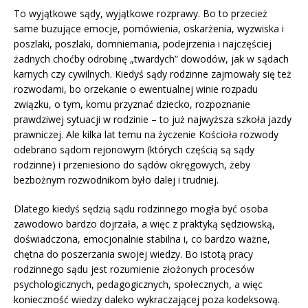
To wyjątkowe sądy, wyjątkowe rozprawy. Bo to przecież
same buzujące emocje, pomówienia, oskarżenia, wyzwiska i
poszlaki, poszlaki, domniemania, podejrzenia i najczęściej
żadnych choćby odrobinę „twardych” dowodów, jak w sądach
karnych czy cywilnych. Kiedyś sądy rodzinne zajmowały się też
rozwodami, bo orzekanie o ewentualnej winie rozpadu
związku, o tym, komu przyznać dziecko, rozpoznanie
prawdziwej sytuacji w rodzinie – to już najwyższa szkoła jazdy
prawniczej. Ale kilka lat temu na życzenie Kościoła rozwody
odebrano sądom rejonowym (których częścią są sądy
rodzinne) i przeniesiono do sądów okręgowych, żeby
bezbożnym rozwodnikom było dalej i trudniej.
Dlatego kiedyś sędzią sądu rodzinnego mogła być osoba
zawodowo bardzo dojrzała, a więc z praktyką sędziowską,
doświadczona, emocjonalnie stabilna i, co bardzo ważne,
chętna do poszerzania swojej wiedzy. Bo istotą pracy
rodzinnego sądu jest rozumienie złożonych procesów
psychologicznych, pedagogicznych, społecznych, a więc
konieczność wiedzy daleko wykraczającej poza kodeksową.