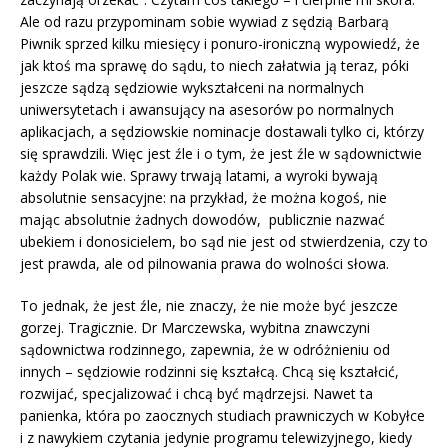
Ale od razu przypominam sobie wywiad z sędzią Barbarą
Piwnik sprzed kilku miesięcy i ponuro-ironiczną wypowiedź, że
jak ktoś ma sprawę do sądu, to niech załatwia ją teraz, póki
jeszcze sądzą sędziowie wykształceni na normalnych
uniwersytetach i awansujący na asesorów po normalnych
aplikacjach, a sędziowskie nominacje dostawali tylko ci, którzy
się sprawdzili. Więc jest źle i o tym, że jest źle w sądownictwie
każdy Polak wie. Sprawy trwają latami, a wyroki bywają
absolutnie sensacyjne: na przykład, że można kogoś, nie
mając absolutnie żadnych dowodów, publicznie nazwać
ubekiem i donosicielem, bo sąd nie jest od stwierdzenia, czy to
jest prawda, ale od pilnowania prawa do wolności słowa.
To jednak, że jest źle, nie znaczy, że nie może być jeszcze
gorzej. Tragicznie. Dr Marczewska, wybitna znawczyni
sądownictwa rodzinnego, zapewnia, że w odróżnieniu od
innych – sędziowie rodzinni się kształcą. Chcą się kształcić,
rozwijać, specjalizować i chcą być mądrzejsi. Nawet ta
panienka, która po zaocznych studiach prawniczych w Kobyłce
i z nawykiem czytania jedynie programu telewizyjnego, kiedy