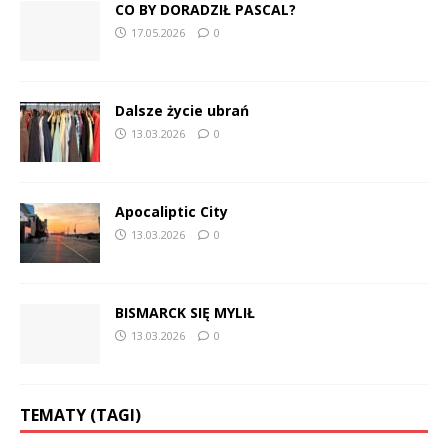
CO BY DORADZIŁ PASCAL?
17.05.2026
0
Dalsze życie ubrań
13.03.2026
0
Apocaliptic City
13.03.2026
0
BISMARCK SIĘ MYLIŁ
13.03.2026
0
TEMATY (TAGI)