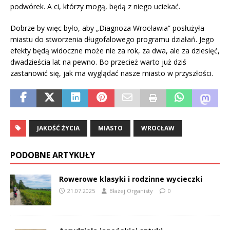
podwórek. A ci, którzy mogą, będą z niego uciekać.
Dobrze by więc było, aby „Diagnoza Wrocławia” posłużyła
miastu do stworzenia długofalowego programu działań. Jego
efekty będą widoczne może nie za rok, za dwa, ale za dziesięć,
dwadzieścia lat na pewno. Bo przecież warto już dziś
zastanowić się, jak ma wyglądać nasze miasto w przyszłości.
JAKOŚĆ ŻYCIA
MIASTO
WROCŁAW
PODOBNE ARTYKUŁY
Rowerowe klasyki i rodzinne wycieczki
21.07.2025
Błażej Organisty
0