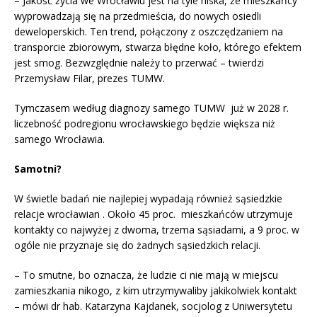
– Jakość życia we Wrocławiu jest na tyle niska, że mieszkańcy
wyprowadzają się na przedmieścia, do nowych osiedli
deweloperskich. Ten trend, połączony z oszczędzaniem na
transporcie zbiorowym, stwarza błędne koło, którego efektem
jest smog. Bezwzględnie należy to przerwać – twierdzi
Przemysław Filar, prezes TUMW.
Tymczasem według diagnozy samego TUMW już w 2028 r.
liczebność podregionu wrocławskiego będzie większa niż
samego Wrocławia.
Samotni?
W świetle badań nie najlepiej wypadają również sąsiedzkie
relacje wrocławian . Około 45 proc. mieszkańców utrzymuje
kontakty co najwyżej z dwoma, trzema sąsiadami, a 9 proc. w
ogóle nie przyznaje się do żadnych sąsiedzkich relacji.
– To smutne, bo oznacza, że ludzie ci nie mają w miejscu
zamieszkania nikogo, z kim utrzymywaliby jakikolwiek kontakt
– mówi dr hab. Katarzyna Kajdanek, socjolog z Uniwersytetu