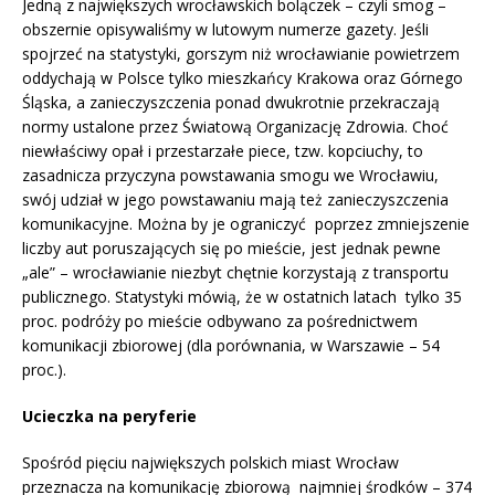
Jedną z największych wrocławskich bolączek – czyli smog –
obszernie opisywaliśmy w lutowym numerze gazety. Jeśli
spojrzeć na statystyki, gorszym niż wrocławianie powietrzem
oddychają w Polsce tylko mieszkańcy Krakowa oraz Górnego
Śląska, a zanieczyszczenia ponad dwukrotnie przekraczają
normy ustalone przez Światową Organizację Zdrowia. Choć
niewłaściwy opał i przestarzałe piece, tzw. kopciuchy, to
zasadnicza przyczyna powstawania smogu we Wrocławiu,
swój udział w jego powstawaniu mają też zanieczyszczenia
komunikacyjne. Można by je ograniczyć poprzez zmniejszenie
liczby aut poruszających się po mieście, jest jednak pewne
„ale” – wrocławianie niezbyt chętnie korzystają z transportu
publicznego. Statystyki mówią, że w ostatnich latach tylko 35
proc. podróży po mieście odbywano za pośrednictwem
komunikacji zbiorowej (dla porównania, w Warszawie – 54
proc.).
Ucieczka na peryferie
Spośród pięciu największych polskich miast Wrocław
przeznacza na komunikację zbiorową najmniej środków – 374