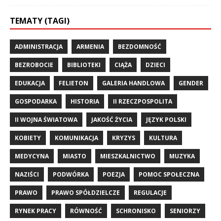
TEMATY (TAGI)
ADMINISTRACJA
ARMENIA
BEZDOMNOŚĆ
BEZROBOCIE
BIBLIOTEKI
CIĄŻA
DZIECI
EDUKACJA
FELIETON
GALERIA HANDLOWA
GENDER
GOSPODARKA
HISTORIA
II RZECZPOSPOLITA
II WOJNA ŚWIATOWA
JAKOŚĆ ŻYCIA
JĘZYK POLSKI
KOBIETY
KOMUNIKACJA
KRYZYS
KULTURA
MEDYCYNA
MIASTO
MIESZKALNICTWO
MUZYKA
NAZIŚCI
PODWÓRKA
POEZJA
POMOC SPOŁECZNA
PRAWO
PRAWO SPÓŁDZIELCZE
REGULACJE
RYNEK PRACY
RÓWNOŚĆ
SCHRONISKO
SENIORZY