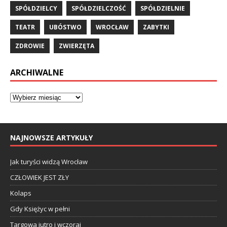
SPÓŁDZIELCY
SPÓŁDZIELCZOŚĆ
SPÓŁDZIELNIE
TEATR
UBÓSTWO
WROCŁAW
ZABYTKI
ZDROWIE
ZWIERZĘTA
ARCHIWALNE
NAJNOWSZE ARTYKUŁY
Jak turyści widzą Wrocław
CZŁOWIEK JEST ZŁY
Kolaps
Gdy Księżyc w pełni
Targowa jutro i wczoraj