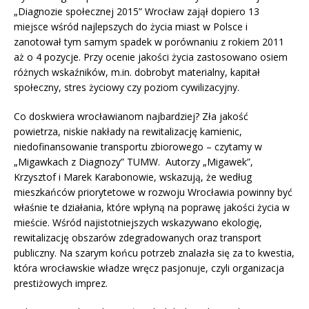
„Diagnozie społecznej 2015” Wrocław zajął dopiero 13
miejsce wśród najlepszych do życia miast w Polsce i
zanotował tym samym spadek w porównaniu z rokiem 2011
aż o 4 pozycje. Przy ocenie jakości życia zastosowano osiem
różnych wskaźników, m.in. dobrobyt materialny, kapitał
społeczny, stres życiowy czy poziom cywilizacyjny.
Co doskwiera wrocławianom najbardziej? Zła jakość
powietrza, niskie nakłady na rewitalizację kamienic,
niedofinansowanie transportu zbiorowego – czytamy w
„Migawkach z Diagnozy” TUMW. Autorzy „Migawek”,
Krzysztof i Marek Karabonowie, wskazują, że według
mieszkańców priorytetowe w rozwoju Wrocławia powinny być
właśnie te działania, które wpłyną na poprawę jakości życia w
mieście. Wśród najistotniejszych wskazywano ekologię,
rewitalizację obszarów zdegradowanych oraz transport
publiczny. Na szarym końcu potrzeb znalazła się za to kwestia,
która wrocławskie władze wręcz pasjonuje, czyli organizacja
prestiżowych imprez.