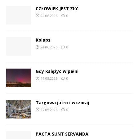
CZŁOWIEK JEST ZŁY
24.06.2026
0
Kolaps
24.06.2026
0
Gdy Księżyc w pełni
17.05.2026
0
Targowa jutro i wczoraj
17.05.2026
0
PACTA SUNT SERVANDA