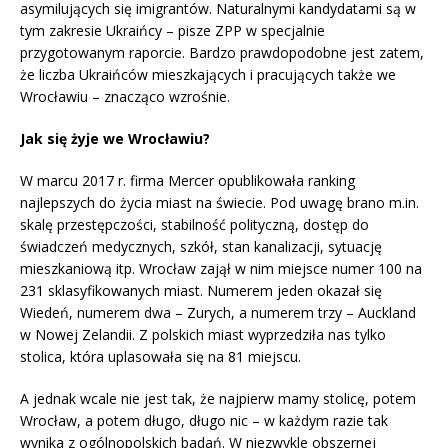
asymilujących się imigrantów. Naturalnymi kandydatami są w
tym zakresie Ukraińcy – pisze ZPP w specjalnie
przygotowanym raporcie. Bardzo prawdopodobne jest zatem,
że liczba Ukraińców mieszkających i pracujących także we
Wrocławiu – znacząco wzrośnie.
Jak się żyje we Wrocławiu?
W marcu 2017 r. firma Mercer opublikowała ranking
najlepszych do życia miast na świecie. Pod uwagę brano m.in.
skalę przestępczości, stabilność polityczną, dostęp do
świadczeń medycznych, szkół, stan kanalizacji, sytuację
mieszkaniową itp. Wrocław zajął w nim miejsce numer 100 na
231 sklasyfikowanych miast. Numerem jeden okazał się
Wiedeń, numerem dwa – Zurych, a numerem trzy – Auckland
w Nowej Zelandii. Z polskich miast wyprzedziła nas tylko
stolica, która uplasowała się na 81 miejscu.
A jednak wcale nie jest tak, że najpierw mamy stolicę, potem
Wrocław, a potem długo, długo nic – w każdym razie tak
wynika z ogólnopolskich badań. W niezwykle obszernej