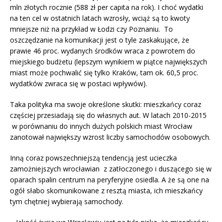
mln złotych rocznie (588 zł per capita na rok). I choć wydatki
na ten cel w ostatnich latach wzrosły, wciąż są to kwoty
mniejsze niż na przykład w Łodzi czy Poznaniu. To
oszczędzanie na komunikacji jest o tyle zaskakujące, że
prawie 46 proc. wydanych środków wraca z powrotem do
miejskiego budżetu (lepszym wynikiem w piątce największych
miast może pochwalić się tylko Kraków, tam ok. 60,5 proc.
wydatków zwraca się w postaci wpływów).
Taka polityka ma swoje określone skutki: mieszkańcy coraz
częściej przesiadają się do własnych aut. W latach 2010-2015
w porównaniu do innych dużych polskich miast Wrocław
zanotował największy wzrost liczby samochodów osobowych.
Inną coraz powszechniejszą tendencją jest ucieczka
zamożniejszych wrocławian z zatłoczonego i duszącego się w
oparach spalin centrum na peryferyjne osiedla. A że są one na
ogół słabo skomunikowane z resztą miasta, ich mieszkańcy
tym chętniej wybierają samochody.