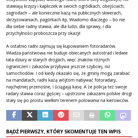
stawiają krzyży i kapliczek w swoich ogródkach, obejściach,
zagrodach – ale koniecznie każą na publicznych skwerach,
skrzyżowaniach, pagórkach itp. Wiadomo dlaczego – bo nie
dla siebie radny stawia, ale dla ludzi, dla sprawy, i dla
przychylności proboszcza przy okazji!
A ostatnio radni zajmują się kupowaniem fotoradarów.
Władza państwowa nie buduje obiecanych autostrad i ledwie
łata dziury w starych drogach, więc znaków różnych
ograniczeń i zakazów przybywa jeszcze szybciej, niż
samochodów. I od kiedy okazało się, że gminy mogą zarabiać
na mandatach, radni każą wójtom nabywać fotoradary,
najchętniej przenośne, i ściągają kasę. A że policja też swoje
radary stawia coraz gęściej – upstrzone zakazami polskie drogi
stały się po prostu wielkim terenem polowania na kierowców.
BĄDŹ PIERWSZY, KTÓRY SKOMENTUJE TEN WPIS