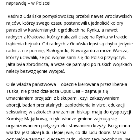
naprawdę – w Polsce!
Radni z Gdańska pomysłowością przebili nawet wrocławskich
rajców, którzy swego czasu postanowili ujednolicić kolory
parasoli w kawiarnianych ogródkach na Rynku, a nawet
radnych z Krakowa, którzy nakazali ciszę na Rynku w trakcie
trąbienia hejnału. Od radnych z Gdańska lepsi są chyba jedynie
radni z, nie pomnę, Białogardu, Nowogardu a może Wałcza,
którzy uchwalili, że po wojnie sami się do Polski przyłączyli,
Jałta była zbrodnicza, a wszelkie pamiątki po ruskich wojskach
należy bezwzględnie wytępić.
O ile władza państwowa – obecnie kierowana przez liberała
Tuska, nie przez działacza Opus Dei! – zajmuje się
umacnianiem przyjaźni z biskupami, czyli zakazywaniem
aborcji, badań prenatalnych, zapłodnienia in vitro, edukacji
seksualnej w szkołach a w zamian biskupi mają do dyspozycji
Komisję Majątkową, o tyle władze gminne zajmują się
organizowaniem pielgrzymek i stawianiem krzyży. Bo gminna
władza jest bliżej ludu i lepiej wie, co dla ludu dobre. Można
oczywiście zapytać, dlaczego radni, skoro tacy bogobojni, nie