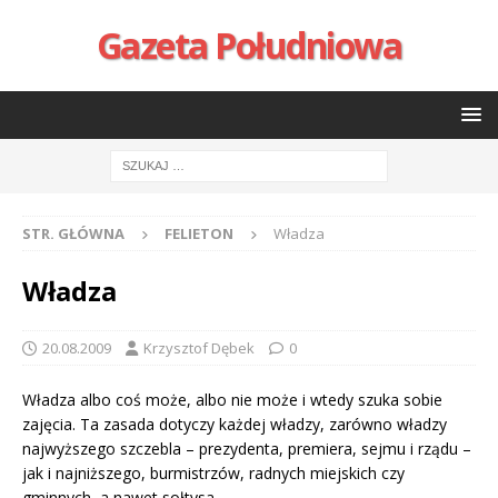
Gazeta Południowa
STR. GŁÓWNA
FELIETON
Władza
Władza
20.08.2009
Krzysztof Dębek
0
Władza albo coś może, albo nie może i wtedy szuka sobie
zajęcia. Ta zasada dotyczy każdej władzy, zarówno władzy
najwyższego szczebla – prezydenta, premiera, sejmu i rządu –
jak i najniższego, burmistrzów, radnych miejskich czy
gminnych, a nawet sołtysa.