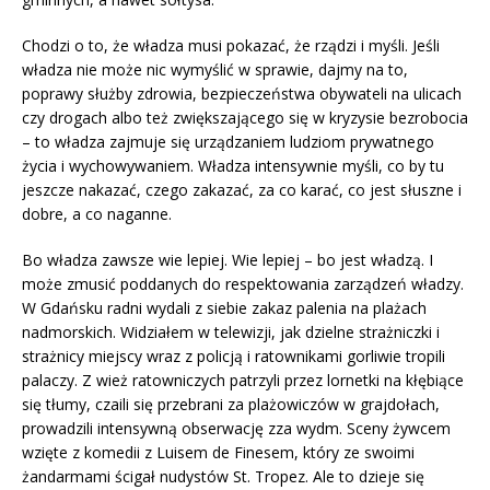
Chodzi o to, że władza musi pokazać, że rządzi i myśli. Jeśli
władza nie może nic wymyślić w sprawie, dajmy na to,
poprawy służby zdrowia, bezpieczeństwa obywateli na ulicach
czy drogach albo też zwiększającego się w kryzysie bezrobocia
– to władza zajmuje się urządzaniem ludziom prywatnego
życia i wychowywaniem. Władza intensywnie myśli, co by tu
jeszcze nakazać, czego zakazać, za co karać, co jest słuszne i
dobre, a co naganne.
Bo władza zawsze wie lepiej. Wie lepiej – bo jest władzą. I
może zmusić poddanych do respektowania zarządzeń władzy.
W Gdańsku radni wydali z siebie zakaz palenia na plażach
nadmorskich. Widziałem w telewizji, jak dzielne strażniczki i
strażnicy miejscy wraz z policją i ratownikami gorliwie tropili
palaczy. Z wież ratowniczych patrzyli przez lornetki na kłębiące
się tłumy, czaili się przebrani za plażowiczów w grajdołach,
prowadzili intensywną obserwację zza wydm. Sceny żywcem
wzięte z komedii z Luisem de Finesem, który ze swoimi
żandarmami ścigał nudystów St. Tropez. Ale to dzieje się