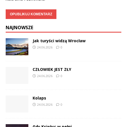
NAJNOWSZE
Jak turyści widzą Wrocław
24.06.2026
0
CZŁOWIEK JEST ZŁY
24.06.2026
0
Kolaps
24.06.2026
0
Gdy Księżyc w pełni