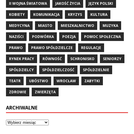
II WOJNA ŚWIATOWA
JAKOŚĆ ŻYCIA
JĘZYK POLSKI
KOBIETY
KOMUNIKACJA
KRYZYS
KULTURA
MEDYCYNA
MIASTO
MIESZKALNICTWO
MUZYKA
NAZIŚCI
PODWÓRKA
POEZJA
POMOC SPOŁECZNA
PRAWO
PRAWO SPÓŁDZIELCZE
REGULACJE
RYNEK PRACY
RÓWNOŚĆ
SCHRONISKO
SENIORZY
SPÓŁDZIELCY
SPÓŁDZIELCZOŚĆ
SPÓŁDZIELNIE
TEATR
UBÓSTWO
WROCŁAW
ZABYTKI
ZDROWIE
ZWIERZĘTA
ARCHIWALNE