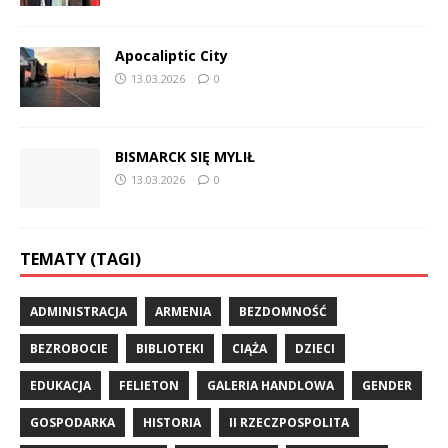
Apocaliptic City
13.03.2026
0
BISMARCK SIĘ MYLIŁ
13.03.2026
0
TEMATY (TAGI)
ADMINISTRACJA
ARMENIA
BEZDOMNOŚĆ
BEZROBOCIE
BIBLIOTEKI
CIĄŻA
DZIECI
EDUKACJA
FELIETON
GALERIA HANDLOWA
GENDER
GOSPODARKA
HISTORIA
II RZECZPOSPOLITA