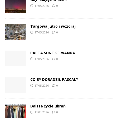
17.05.2026
0
Targowa jutro i wczoraj
17.05.2026
0
PACTA SUNT SERVANDA
17.05.2026
0
CO BY DORADZIŁ PASCAL?
17.05.2026
0
Dalsze życie ubrań
13.03.2026
0