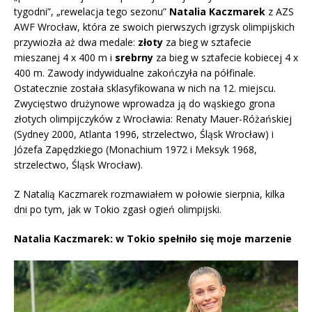
tygodni”, „rewelacja tego sezonu”
Natalia Kaczmarek
z AZS
AWF Wrocław, która ze swoich pierwszych igrzysk olimpijskich
przywiozła aż dwa medale:
złoty
za bieg w sztafecie
mieszanej 4 x 400 m i
srebrny
za bieg w sztafecie kobiecej 4 x
400 m. Zawody indywidualne zakończyła na półfinale.
Ostatecznie została sklasyfikowana w nich na 12. miejscu.
Zwycięstwo drużynowe wprowadza ją do wąskiego grona
złotych olimpijczyków z Wrocławia: Renaty Mauer-Różańskiej
(Sydney 2000, Atlanta 1996, strzelectwo, Śląsk Wrocław) i
Józefa Zapędzkiego (Monachium 1972 i Meksyk 1968,
strzelectwo, Śląsk Wrocław).
Z Natalią Kaczmarek rozmawiałem w połowie sierpnia, kilka
dni po tym, jak w Tokio zgasł ogień olimpijski.
Natalia Kaczmarek: w Tokio spełniło się moje marzenie