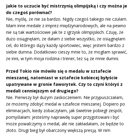
Jakie to uczucie być mistrzynią olimpijską i czy można je
do czegoś porównać?
Nie, myślę, że nie za bardzo. Nigdy czegoś takiego nie czułam.
Mam inne medale z imprez międzynarodowych, ale na pewno
nie są tak wartościowe jak te z igrzysk olimpijskich. Czuję, że
dużo osiągnęłam, że dałam z siebie wszystko, że osiągnęłam
cel, do którego dąży każdy sportowiec, więc jestem bardzo z
siebie dumna. Dodatkowo cieszy mnie to, że mogłam sprawić,
że inni, w tym moja rodzina i trener, też są ze mnie dumni.
Przed Tokio nie mówiło się o medalu w sztafecie
mieszanej, natomiast w sztafecie kobiecej byłyście
upatrywane w gronie faworytek. Czy to czyni któryś z
medali cenniejszym od drugiego?
Nie. Pierwszy był dużym zaskoczeniem. Nie przypuszczałam,
że możemy zdobyć medal w sztafecie mieszanej. Dopiero po
eliminacjach, kiedy zobaczyłam, jak świetnie pobiegł zespół,
pomyślałam: jesteśmy naprawdę super przygotowani i być
może powalczymy o medal, ale nie zakładałam, że będzie to
złoto. Drugi bieg był obarczony większą presją. W nim