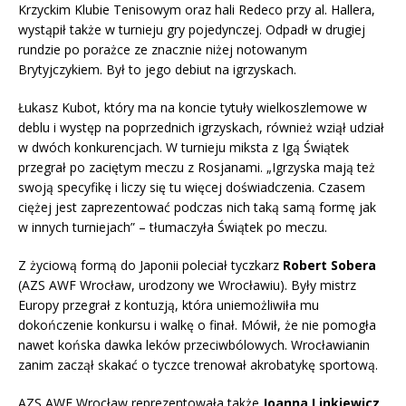
Krzyckim Klubie Tenisowym oraz hali Redeco przy al. Hallera,
wystąpił także w turnieju gry pojedynczej. Odpadł w drugiej
rundzie po porażce ze znacznie niżej notowanym
Brytyjczykiem. Był to jego debiut na igrzyskach.
Łukasz Kubot, który ma na koncie tytuły wielkoszlemowe w
deblu i występ na poprzednich igrzyskach, również wziął udział
w dwóch konkurencjach. W turnieju miksta z Igą Świątek
przegrał po zaciętym meczu z Rosjanami. „Igrzyska mają też
swoją specyfikę i liczy się tu więcej doświadczenia. Czasem
ciężej jest zaprezentować podczas nich taką samą formę jak
w innych turniejach” – tłumaczyła Świątek po meczu.
Z życiową formą do Japonii poleciał tyczkarz
Robert Sobera
(AZS AWF Wrocław, urodzony we Wrocławiu). Były mistrz
Europy przegrał z kontuzją, która uniemożliwiła mu
dokończenie konkursu i walkę o finał. Mówił, że nie pomogła
nawet końska dawka leków przeciwbólowych. Wrocławianin
zanim zaczął skakać o tyczce trenował akrobatykę sportową.
AZS AWF Wrocław reprezentowała także
Joanna Linkiewicz
,