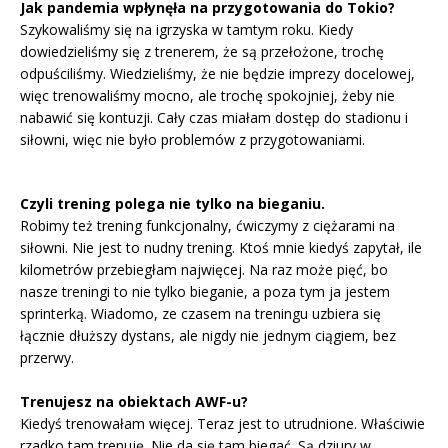
Jak pandemia wpłynęła na przygotowania do Tokio?
Szykowaliśmy się na igrzyska w tamtym roku. Kiedy
dowiedzieliśmy się z trenerem, że są przełożone, trochę
odpuściliśmy. Wiedzieliśmy, że nie będzie imprezy docelowej,
więc trenowaliśmy mocno, ale trochę spokojniej, żeby nie
nabawić się kontuzji. Cały czas miałam dostęp do stadionu i
siłowni, więc nie było problemów z przygotowaniami.
Czyli trening polega nie tylko na bieganiu.
Robimy też trening funkcjonalny, ćwiczymy z ciężarami na
siłowni. Nie jest to nudny trening. Ktoś mnie kiedyś zapytał, ile
kilometrów przebiegłam najwięcej. Na raz może pięć, bo
nasze treningi to nie tylko bieganie, a poza tym ja jestem
sprinterką. Wiadomo, ze czasem na treningu uzbiera się
łącznie dłuższy dystans, ale nigdy nie jednym ciągiem, bez
przerwy.
Trenujesz na obiektach AWF-u?
Kiedyś trenowałam więcej. Teraz jest to utrudnione. Właściwie
rzadko tam trenuję. Nie da się tam biegać. Są dziury w