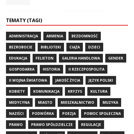
TEMATY (TAGI)
ADMINISTRACJA
ARMENIA
BEZDOMNOŚĆ
BEZROBOCIE
BIBLIOTEKI
CIĄŻA
DZIECI
EDUKACJA
FELIETON
GALERIA HANDLOWA
GENDER
GOSPODARKA
HISTORIA
II RZECZPOSPOLITA
II WOJNA ŚWIATOWA
JAKOŚĆ ŻYCIA
JĘZYK POLSKI
KOBIETY
KOMUNIKACJA
KRYZYS
KULTURA
MEDYCYNA
MIASTO
MIESZKALNICTWO
MUZYKA
NAZIŚCI
PODWÓRKA
POEZJA
POMOC SPOŁECZNA
PRAWO
PRAWO SPÓŁDZIELCZE
REGULACJE