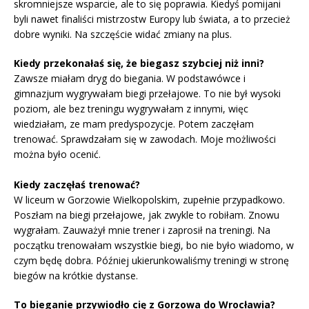
skromniejsze wsparcie, ale to się poprawia. Kiedyś pomijani
byli nawet finaliści mistrzostw Europy lub świata, a to przecież
dobre wyniki. Na szczęście widać zmiany na plus.
Kiedy przekonałaś się, że biegasz szybciej niż inni?
Zawsze miałam dryg do biegania. W podstawówce i
gimnazjum wygrywałam biegi przełajowe. To nie był wysoki
poziom, ale bez treningu wygrywałam z innymi, więc
wiedziałam, ze mam predyspozycje. Potem zaczęłam
trenować. Sprawdzałam się w zawodach. Moje możliwości
można było ocenić.
Kiedy zaczęłaś trenować?
W liceum w Gorzowie Wielkopolskim, zupełnie przypadkowo.
Poszłam na biegi przełajowe, jak zwykle to robiłam. Znowu
wygrałam. Zauważył mnie trener i zaprosił na treningi. Na
początku trenowałam wszystkie biegi, bo nie było wiadomo, w
czym będę dobra. Później ukierunkowaliśmy treningi w stronę
biegów na krótkie dystanse.
To bieganie przywiodło cię z Gorzowa do Wrocławia?