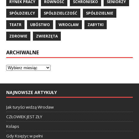
RYNEK PRACY
RÓWNOŚĆ
SCHRONISKO
SENIORZY
SPÓŁDZIELCY
SPÓŁDZIELCZOŚĆ
SPÓŁDZIELNIE
TEATR
UBÓSTWO
WROCŁAW
ZABYTKI
ZDROWIE
ZWIERZĘTA
ARCHIWALNE
NAJNOWSZE ARTYKUŁY
Jak turyści widzą Wrocław
CZŁOWIEK JEST ZŁY
Kolaps
Gdy Księżyc w pełni