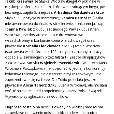
Jakub Krzewina
ze Śląska Wrocław (biegał w półfinale w
męskiej sztafecie 4 x 400 m, która w decydującym biegu, już
bez niego, zajęła 5. miejsce),
Arkadiusz Gardzielewski
ze
Śląska (63. pozycja w maratonie),
Sandra Bernal
ze Śląska
(nie awansowała do finału w strzelectwie, konkurencja: trap),
Joanna Pawlak
z klubu jeździeckiego Pawlak Equestrian
Wrocław (przedostatnie miejsce drużynowo we
wszechstronnym konkursie konia wierzchowego) oraz
pływaczka
Kornelia Fiedkiewicz
z MKS Juvenia Wrocław
(startowała w sztafecie 4 x 100 m stylem zmiennym; drużyna
odpadła w eliminacjach przez falstart). Zespół olimpijczyków
z Wrocławia zamyka
Wojciech Pszczolarski
(Wibatech Merx
Wrocław). Początkowo miał pojechać w jednej z konkurencji
kolarstwa torowego, ale ostatecznie był rezerwowym i nie
zaprezentował się na torze. Do Tokio poleciała jeszcze
pływaczka
Alicja Tchórz
(MKS Juvenia Wrocław), ale musiała
wrócić na skutek błędu popełnionego przez Polski Związek
Pływacki przy zgłaszaniu zawodników.
Najlepsze zostało na deser. Powody do wielkiej radości ma
„prawdziwe objawienie polskiej lekkiej atletyki ostatnich