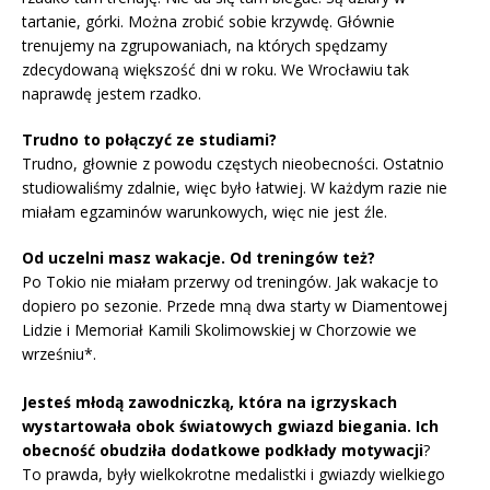
tartanie, górki. Można zrobić sobie krzywdę. Głównie
trenujemy na zgrupowaniach, na których spędzamy
zdecydowaną większość dni w roku. We Wrocławiu tak
naprawdę jestem rzadko.
Trudno to połączyć ze studiami?
Trudno, głownie z powodu częstych nieobecności. Ostatnio
studiowaliśmy zdalnie, więc było łatwiej. W każdym razie nie
miałam egzaminów warunkowych, więc nie jest źle.
Od uczelni masz wakacje. Od treningów też?
Po Tokio nie miałam przerwy od treningów. Jak wakacje to
dopiero po sezonie. Przede mną dwa starty w Diamentowej
Lidzie i Memoriał Kamili Skolimowskiej w Chorzowie we
wrześniu*.
Jesteś młodą zawodniczką, która na igrzyskach
wystartowała obok światowych gwiazd biegania. Ich
obecność obudziła dodatkowe podkłady motywacji
?
To prawda, były wielkokrotne medalistki i gwiazdy wielkiego