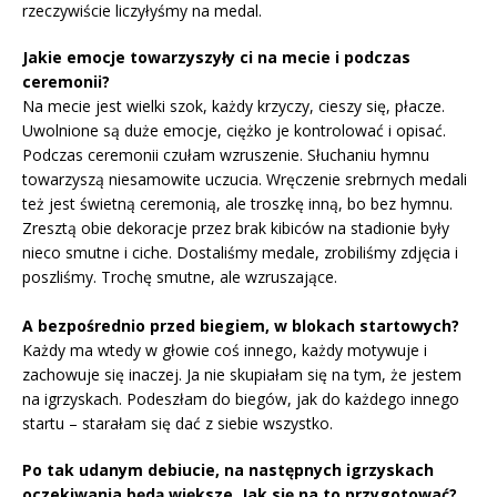
rzeczywiście liczyłyśmy na medal.
Jakie emocje towarzyszyły ci na mecie i podczas
ceremonii?
Na mecie jest wielki szok, każdy krzyczy, cieszy się, płacze.
Uwolnione są duże emocje, ciężko je kontrolować i opisać.
Podczas ceremonii czułam wzruszenie. Słuchaniu hymnu
towarzyszą niesamowite uczucia. Wręczenie srebrnych medali
też jest świetną ceremonią, ale troszkę inną, bo bez hymnu.
Zresztą obie dekoracje przez brak kibiców na stadionie były
nieco smutne i ciche. Dostaliśmy medale, zrobiliśmy zdjęcia i
poszliśmy. Trochę smutne, ale wzruszające.
A bezpośrednio przed biegiem, w blokach startowych?
Każdy ma wtedy w głowie coś innego, każdy motywuje i
zachowuje się inaczej. Ja nie skupiałam się na tym, że jestem
na igrzyskach. Podeszłam do biegów, jak do każdego innego
startu – starałam się dać z siebie wszystko.
Po tak udanym debiucie, na następnych igrzyskach
oczekiwania będą większe. Jak się na to przygotować?