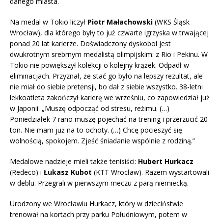
danego miasta.
Na medal w Tokio liczył
Piotr Małachowski
(WKS Śląsk
Wrocław), dla którego były to już czwarte igrzyska w trwającej
ponad 20 lat karierze. Doświadczony dyskobol jest
dwukrotnym srebrnym medalistą olimpijskim: z Rio i Pekinu. W
Tokio nie powiększył kolekcji o kolejny krążek. Odpadł w
eliminacjach. Przyznał, że stać go było na lepszy rezultat, ale
nie miał do siebie pretensji, bo dał z siebie wszystko. 38-letni
lekkoatleta zakończył karierę we wrześniu, co zapowiedział już
w Japonii: „Muszę odpocząć od stresu, reżimu. (…)
Poniedziałek 7 rano muszę pojechać na trening i przerzucić 20
ton. Nie mam już na to ochoty. (…) Chcę pocieszyć się
wolnością, spokojem. Zjeść śniadanie wspólnie z rodziną.”
Medalowe nadzieje mieli także tenisiści:
Hubert Hurkacz
(Redeco) i
Łukasz Kubot
(KTT Wrocław). Razem wystartowali
w deblu. Przegrali w pierwszym meczu z parą niemiecką.
Urodzony we Wrocławiu Hurkacz, który w dzieciństwie
trenował na kortach przy parku Południowym, potem w