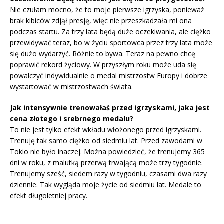
Nie czułam mocno, że to moje pierwsze igrzyska, ponieważ
brak kibiców zdjął presję, więc nie przeszkadzała mi ona
podczas startu. Za trzy lata będą duże oczekiwania, ale ciężko
przewidywać teraz, bo w życiu sportowca przez trzy lata może
się dużo wydarzyć. Różnie to bywa. Teraz na pewno chcę
poprawić rekord życiowy. W przyszłym roku może uda się
powalczyć indywidualnie o medal mistrzostw Europy i dobrze
wystartować w mistrzostwach świata.
Jak intensywnie trenowałaś przed igrzyskami, jaka jest
cena złotego i srebrnego medalu?
To nie jest tylko efekt wkładu włożonego przed igrzyskami.
Trenuję tak samo ciężko od siedmiu lat. Przed zawodami w
Tokio nie było inaczej. Można powiedzieć, że trenujemy 365
dni w roku, z malutką przerwą trwającą może trzy tygodnie.
Trenujemy sześć, siedem razy w tygodniu, czasami dwa razy
dziennie. Tak wygląda moje życie od siedmiu lat. Medale to
efekt długoletniej pracy.