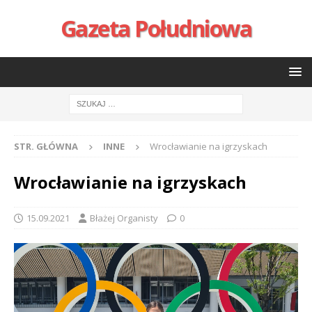
Gazeta Południowa
STR. GŁÓWNA
INNE
Wrocławianie na igrzyskach
Wrocławianie na igrzyskach
15.09.2021
Błażej Organisty
0