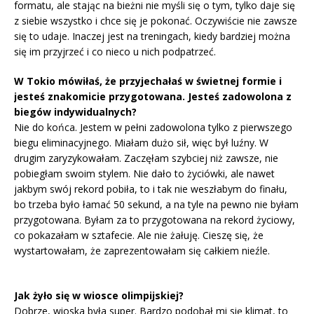
formatu, ale stając na bieżni nie myśli się o tym, tylko daje się
z siebie wszystko i chce się je pokonać. Oczywiście nie zawsze
się to udaje. Inaczej jest na treningach, kiedy bardziej można
się im przyjrzeć i co nieco u nich podpatrzeć.
W Tokio mówiłaś, że przyjechałaś w świetnej formie i
jesteś znakomicie przygotowana. Jesteś zadowolona z
biegów indywidualnych?
Nie do końca. Jestem w pełni zadowolona tylko z pierwszego
biegu eliminacyjnego. Miałam dużo sił, więc był luźny. W
drugim zaryzykowałam. Zaczęłam szybciej niż zawsze, nie
pobiegłam swoim stylem. Nie dało to życiówki, ale nawet
jakbym swój rekord pobiła, to i tak nie weszłabym do finału,
bo trzeba było łamać 50 sekund, a na tyle na pewno nie byłam
przygotowana. Byłam za to przygotowana na rekord życiowy,
co pokazałam w sztafecie. Ale nie żałuję. Cieszę się, że
wystartowałam, że zaprezentowałam się całkiem nieźle.
Jak żyło się w wiosce olimpijskiej?
Dobrze, wioska była super. Bardzo podobał mi się klimat, to