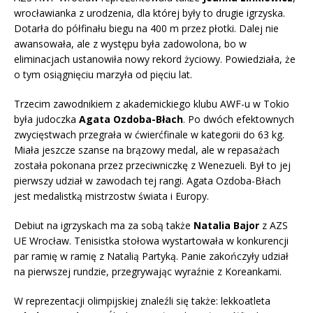
wrocławianka z urodzenia, dla której były to drugie igrzyska.
Dotarła do półfinału biegu na 400 m przez płotki. Dalej nie
awansowała, ale z występu była zadowolona, bo w
eliminacjach ustanowiła nowy rekord życiowy. Powiedziała, że
o tym osiągnięciu marzyła od pięciu lat.
Trzecim zawodnikiem z akademickiego klubu AWF-u w Tokio
była judoczka
Agata Ozdoba-Błach
. Po dwóch efektownych
zwycięstwach przegrała w ćwierćfinale w kategorii do 63 kg.
Miała jeszcze szanse na brązowy medal, ale w repasażach
została pokonana przez przeciwniczkę z Wenezueli. Był to jej
pierwszy udział w zawodach tej rangi. Agata Ozdoba-Błach
jest medalistką mistrzostw świata i Europy.
Debiut na igrzyskach ma za sobą także
Natalia Bajor
z AZS
UE Wrocław. Tenisistka stołowa wystartowała w konkurencji
par ramię w ramię z Natalią Partyką. Panie zakończyły udział
na pierwszej rundzie, przegrywając wyraźnie z Koreankami.
W reprezentacji olimpijskiej znaleźli się także: lekkoatleta