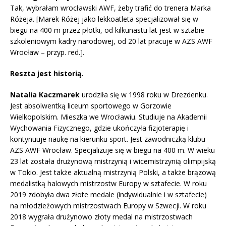
Tak, wybrałam wrocławski AWF, żeby trafić do trenera Marka
Różeja. [Marek Różej jako lekkoatleta specjalizował się w
biegu na 400 m przez płotki, od kilkunastu lat jest w sztabie
szkoleniowym kadry narodowej, od 20 lat pracuje w AZS AWF
Wrocław – przyp. red.].
Reszta jest historią.
Natalia Kaczmarek
urodziła się w 1998 roku w Drezdenku.
Jest absolwentką liceum sportowego w Gorzowie
Wielkopolskim. Mieszka we Wrocławiu. Studiuje na Akademii
Wychowania Fizycznego, gdzie ukończyła fizjoterapię i
kontynuuje naukę na kierunku sport. Jest zawodniczką klubu
AZS AWF Wrocław. Specjalizuje się w biegu na 400 m. W wieku
23 lat została drużynową mistrzynią i wicemistrzynią olimpijską
w Tokio. Jest także aktualną mistrzynią Polski, a także brązową
medalistką halowych mistrzostw Europy w sztafecie. W roku
2019 zdobyła dwa złote medale (indywidualnie i w sztafecie)
na młodzieżowych mistrzostwach Europy w Szwecji. W roku
2018 wygrała drużynowo złoty medal na mistrzostwach