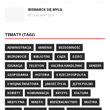
BISMARCK SIĘ MYLIŁ
13.03.2026
0
TEMATY (TAGI)
ADMINISTRACJA
ARMENIA
BEZDOMNOŚĆ
BEZROBOCIE
BIBLIOTEKI
CIĄŻA
DZIECI
EDUKACJA
FELIETON
GALERIA HANDLOWA
GENDER
GOSPODARKA
HISTORIA
II RZECZPOSPOLITA
II WOJNA ŚWIATOWA
JAKOŚĆ ŻYCIA
JĘZYK POLSKI
KOBIETY
KOMUNIKACJA
KRYZYS
KULTURA
MEDYCYNA
MIASTO
MIESZKALNICTWO
MUZYKA