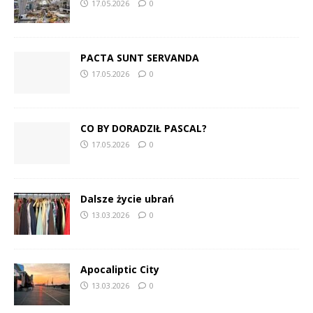
17.05.2026
0
PACTA SUNT SERVANDA
17.05.2026
0
CO BY DORADZIŁ PASCAL?
17.05.2026
0
Dalsze życie ubrań
13.03.2026
0
Apocaliptic City
13.03.2026
0