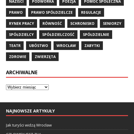
NAZIŚCI
PODWÓRKA
POEZJA
POMOC SPOŁECZNA
PRAWO
PRAWO SPÓŁDZIELCZE
REGULACJE
RYNEK PRACY
RÓWNOŚĆ
SCHRONISKO
SENIORZY
SPÓŁDZIELCY
SPÓŁDZIELCZOŚĆ
SPÓŁDZIELNIE
TEATR
UBÓSTWO
WROCŁAW
ZABYTKI
ZDROWIE
ZWIERZĘTA
ARCHIWALNE
NAJNOWSZE ARTYKUŁY
Jak turyści widzą Wrocław