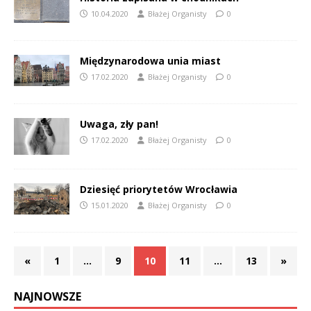
10.04.2020
Błażej Organisty
0
Międzynarodowa unia miast
17.02.2020
Błażej Organisty
0
Uwaga, zły pan!
17.02.2020
Błażej Organisty
0
Dziesięć priorytetów Wrocławia
15.01.2020
Błażej Organisty
0
«
1
…
9
10
11
…
13
»
NAJNOWSZE