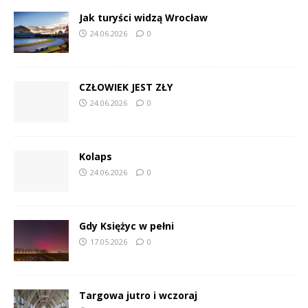
Jak turyści widzą Wrocław
24.06.2026
0
CZŁOWIEK JEST ZŁY
24.06.2026
0
Kolaps
24.06.2026
0
Gdy Księżyc w pełni
17.05.2026
0
Targowa jutro i wczoraj