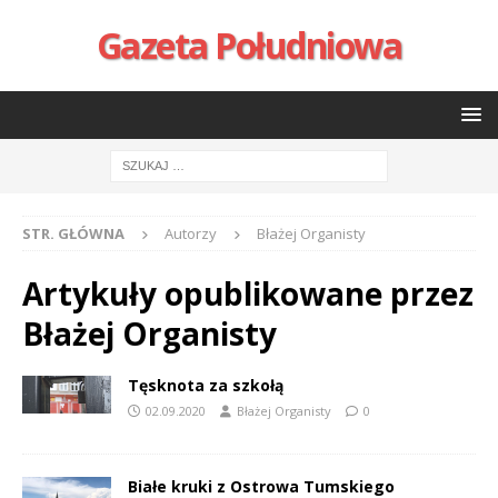
Gazeta Południowa
STR. GŁÓWNA
Autorzy
Błażej Organisty
Artykuły opublikowane przez
Błażej Organisty
Tęsknota za szkołą
02.09.2020
Błażej Organisty
0
Białe kruki z Ostrowa Tumskiego