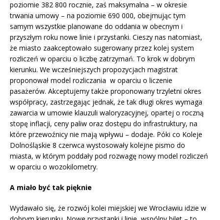
poziomie 382 800 rocznie, zaś maksymalna – w okresie
trwania umowy – na poziomie 690 000, obejmując tym
samym wszystkie planowane do oddania w obecnym i
przyszłym roku nowe linie i przystanki. Cieszy nas natomiast,
że miasto zaakceptowało sugerowany przez kolej system
rozliczeń w oparciu o liczbę zatrzymań. To krok w dobrym
kierunku. We wcześniejszych propozycjach magistrat
proponował model rozliczania w oparciu o liczenie
pasażerów. Akceptujemy także proponowany trzyletni okres
współpracy, zastrzegając jednak, że tak długi okres wymaga
zawarcia w umowie klauzuli waloryzacyjnej, opartej o roczną
stopę inflacji, ceny paliw oraz dostępu do infrastruktury, na
które przewoźnicy nie mają wpływu – dodaje. Póki co Koleje
Dolnośląskie 8 czerwca wystosowały kolejne pismo do
miasta, w którym poddały pod rozwagę nowy model rozliczeń
w oparciu o wozokilometry.
A miało być tak pięknie
Wydawało się, że rozwój kolei miejskiej we Wrocławiu idzie w
dobrym kierunku. Nowe przystanki i linie, wspólny bilet – to