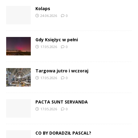
Kolaps
24.06.2026
0
Gdy Księżyc w pełni
17.05.2026
0
Targowa jutro i wczoraj
17.05.2026
0
PACTA SUNT SERVANDA
17.05.2026
0
CO BY DORADZIŁ PASCAL?