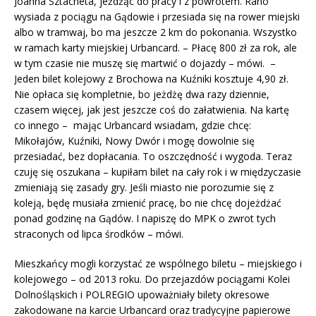
Joanna Sztacheta, jeżdżąc do pracy i z powrotem. Rano
wysiada z pociągu na Gądowie i przesiada się na rower miejski
albo w tramwaj, bo ma jeszcze 2 km do pokonania. Wszystko
w ramach karty miejskiej Urbancard. – Płacę 800 zł za rok, ale
w tym czasie nie muszę się martwić o dojazdy – mówi. –
Jeden bilet kolejowy z Brochowa na Kuźniki kosztuje 4,90 zł.
Nie opłaca się kompletnie, bo jeżdżę dwa razy dziennie,
czasem więcej, jak jest jeszcze coś do załatwienia. Na kartę
co innego – mając Urbancard wsiadam, gdzie chcę:
Mikołajów, Kuźniki, Nowy Dwór i mogę dowolnie się
przesiadać, bez dopłacania. To oszczędność i wygoda. Teraz
czuję się oszukana – kupiłam bilet na cały rok i w międzyczasie
zmieniają się zasady gry. Jeśli miasto nie porozumie się z
koleją, będę musiała zmienić pracę, bo nie chcę dojeżdżać
ponad godzinę na Gądów. I napiszę do MPK o zwrot tych
straconych od lipca środków – mówi.
Mieszkańcy mogli korzystać ze wspólnego biletu – miejskiego i
kolejowego – od 2013 roku. Do przejazdów pociągami Kolei
Dolnośląskich i POLREGIO upoważniały bilety okresowe
zakodowane na karcie Urbancard oraz tradycyjne papierowe