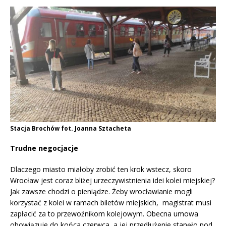
Stacja Brochów fot. Joanna Sztacheta
Trudne negocjacje
Dlaczego miasto miałoby zrobić ten krok wstecz, skoro
Wrocław jest coraz bliżej urzeczywistnienia idei kolei miejskiej?
Jak zawsze chodzi o pieniądze. Żeby wrocławianie mogli
korzystać z kolei w ramach biletów miejskich, magistrat musi
zapłacić za to przewoźnikom kolejowym. Obecna umowa
obowiązuje do końca czerwca, a jej przedłużenie stanęło pod