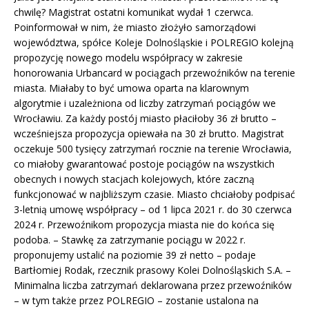
chwilę? Magistrat ostatni komunikat wydał 1 czerwca.
Poinformował w nim, że miasto złożyło samorządowi
województwa, spółce Koleje Dolnośląskie i POLREGIO kolejną
propozycję nowego modelu współpracy w zakresie
honorowania Urbancard w pociągach przewoźników na terenie
miasta. Miałaby to być umowa oparta na klarownym
algorytmie i uzależniona od liczby zatrzymań pociągów we
Wrocławiu. Za każdy postój miasto płaciłoby 36 zł brutto –
wcześniejsza propozycja opiewała na 30 zł brutto. Magistrat
oczekuje 500 tysięcy zatrzymań rocznie na terenie Wrocławia,
co miałoby gwarantować postoje pociągów na wszystkich
obecnych i nowych stacjach kolejowych, które zaczną
funkcjonować w najbliższym czasie. Miasto chciałoby podpisać
3-letnią umowę współpracy – od 1 lipca 2021 r. do 30 czerwca
2024 r. Przewoźnikom propozycja miasta nie do końca się
podoba. – Stawkę za zatrzymanie pociągu w 2022 r.
proponujemy ustalić na poziomie 39 zł netto – podaje
Bartłomiej Rodak, rzecznik prasowy Kolei Dolnośląskich S.A. –
Minimalna liczba zatrzymań deklarowana przez przewoźników
– w tym także przez POLREGIO – zostanie ustalona na