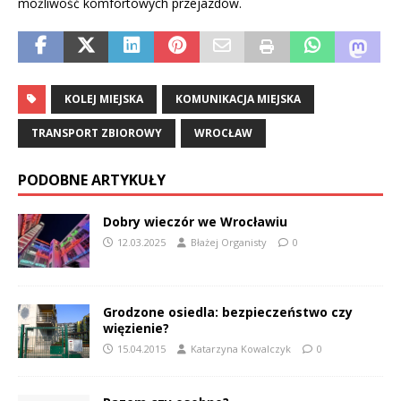
możliwość komfortowych przejazdów.
KOLEJ MIEJSKA
KOMUNIKACJA MIEJSKA
TRANSPORT ZBIOROWY
WROCŁAW
PODOBNE ARTYKUŁY
Dobry wieczór we Wrocławiu
12.03.2025
Błażej Organisty
0
Grodzone osiedla: bezpieczeństwo czy
więzienie?
15.04.2015
Katarzyna Kowalczyk
0