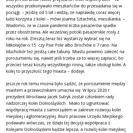
wszystko przekonywało mieszkańców do przesiadania się w
pociągi. – Jeżdżę od 5 lat i widzę, że naprawdę coraz więcej
ludzi korzysta z kolei – mówi Joanna Sztacheta, mieszkanka. –
Wiadomo, że w czasie pandemii liczba pasażerów spadła
przez obostrzenia. Ale wcześniej potoki pasażerskie rosły z
roku na rok. Zresztą teraz też wystarczy wybrać się na
Mikołajów o 15 czy Psie Pole albo Brochów o 7 rano. Na
Muchobór też jeżdżą całe tabuny. Miastu powinno zależeć na
porozumieniu się, nawet jeśli trzeba za to więcej zapłacić, bo
przecież teraz koszty wszystkiego rosną, także obsługi kolei. A
kolej to przyszłość tego miasta – dodaje.
Jeszcze rok temu można było sądzić, że porozumienie między
miastem a przewoźnikami umacnia się. W lipcu 2020 r.
prezydent Wrocławia Jacek Sutryk został członkiem rady
nadzorczej Kolei Dolnośląskich. Miało to ugruntować
współpracę miasta z samorządem w zakresie rozwoju kolei
miejskiej i aglomeracyjnej. Biuro prasowe Urzędu Miejskiego
podawało wówczas, że dzięki tej decyzji współpraca z
Kolejami Dolnośląskimi będzie lepsza, a rozwój kolei miejskiej