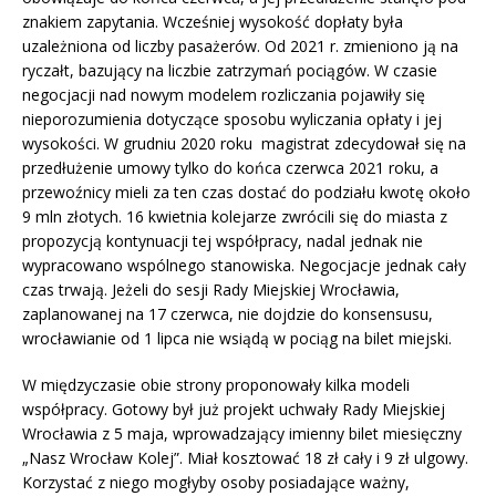
znakiem zapytania. Wcześniej wysokość dopłaty była
uzależniona od liczby pasażerów. Od 2021 r. zmieniono ją na
ryczałt, bazujący na liczbie zatrzymań pociągów. W czasie
negocjacji nad nowym modelem rozliczania pojawiły się
nieporozumienia dotyczące sposobu wyliczania opłaty i jej
wysokości. W grudniu 2020 roku magistrat zdecydował się na
przedłużenie umowy tylko do końca czerwca 2021 roku, a
przewoźnicy mieli za ten czas dostać do podziału kwotę około
9 mln złotych. 16 kwietnia kolejarze zwrócili się do miasta z
propozycją kontynuacji tej współpracy, nadal jednak nie
wypracowano wspólnego stanowiska. Negocjacje jednak cały
czas trwają. Jeżeli do sesji Rady Miejskiej Wrocławia,
zaplanowanej na 17 czerwca, nie dojdzie do konsensusu,
wrocławianie od 1 lipca nie wsiądą w pociąg na bilet miejski.
W międzyczasie obie strony proponowały kilka modeli
współpracy. Gotowy był już projekt uchwały Rady Miejskiej
Wrocławia z 5 maja, wprowadzający imienny bilet miesięczny
„Nasz Wrocław Kolej”. Miał kosztować 18 zł cały i 9 zł ulgowy.
Korzystać z niego mogłyby osoby posiadające ważny,