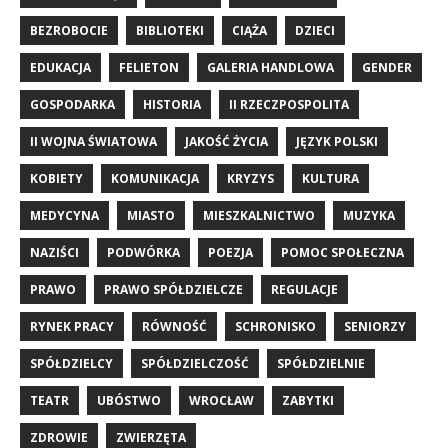
BEZROBOCIE
BIBLIOTEKI
CIĄŻA
DZIECI
EDUKACJA
FELIETON
GALERIA HANDLOWA
GENDER
GOSPODARKA
HISTORIA
II RZECZPOSPOLITA
II WOJNA ŚWIATOWA
JAKOŚĆ ŻYCIA
JĘZYK POLSKI
KOBIETY
KOMUNIKACJA
KRYZYS
KULTURA
MEDYCYNA
MIASTO
MIESZKALNICTWO
MUZYKA
NAZIŚCI
PODWÓRKA
POEZJA
POMOC SPOŁECZNA
PRAWO
PRAWO SPÓŁDZIELCZE
REGULACJE
RYNEK PRACY
RÓWNOŚĆ
SCHRONISKO
SENIORZY
SPÓŁDZIELCY
SPÓŁDZIELCZOŚĆ
SPÓŁDZIELNIE
TEATR
UBÓSTWO
WROCŁAW
ZABYTKI
ZDROWIE
ZWIERZĘTA