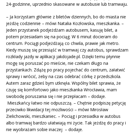
24-godzinne, uprzednio skasowane w autobusie lub tramwaju.
– Ja korzystam głównie z biletów dziennych, bo do miasta nie
jeżdżę codziennie – mówi Natalia Kozłowska, mieszkanka. –
Jeden przystanek podjeżdżam autobusem, kasuję bilet, a
potem przesiadam się na pociąg. W 6 minut docieram do
centrum. Pociągi podjeżdżają co chwila, prawie jak metro.
Kiedy muszę się przesiąść w tramwaj czy autobus, sprawdzam
rozkłady jazdy w aplikacji jakdojade.pl. Dzięki temu płynnie
mogę się poruszać po mieście, nie czekam długo na
przystankach. Zdążę po pracy pojechać do centrum, załatwić
sprawy i wrócić, żeby na czas odebrać córkę z przedszkola.
Autem zaraz gdzieś bym utknęła. Wspólny bilet sprawia, że
czuję się komfortowo jako mieszkanka Wrocławia, mam
swobodę poruszania się i nie przepłacam – dodaje.
Mieszkańcy łatwo nie odpuszczą. – Chętnie podpiszę petycję
przeciwko likwidacji tej możliwości – mówi Mirosław
Zielichowski, mieszkaniec. – Pociąg i przesiadka w autobus
albo tramwaj bardzo ułatwiają mi życie. Tak jeżdżę do pracy i
nie wyobrażam sobie inaczej – dodaje.