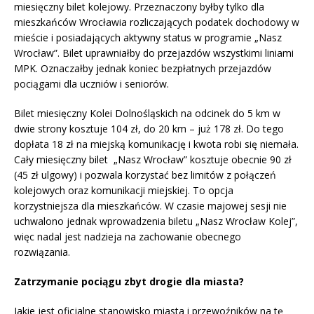
miesięczny bilet kolejowy. Przeznaczony byłby tylko dla
mieszkańców Wrocławia rozliczających podatek dochodowy w
mieście i posiadających aktywny status w programie „Nasz
Wrocław”. Bilet uprawniałby do przejazdów wszystkimi liniami
MPK. Oznaczałby jednak koniec bezpłatnych przejazdów
pociągami dla uczniów i seniorów.
Bilet miesięczny Kolei Dolnośląskich na odcinek do 5 km w
dwie strony kosztuje 104 zł, do 20 km – już 178 zł. Do tego
dopłata 18 zł na miejską komunikację i kwota robi się niemała.
Cały miesięczny bilet „Nasz Wrocław” kosztuje obecnie 90 zł
(45 zł ulgowy) i pozwala korzystać bez limitów z połączeń
kolejowych oraz komunikacji miejskiej. To opcja
korzystniejsza dla mieszkańców. W czasie majowej sesji nie
uchwalono jednak wprowadzenia biletu „Nasz Wrocław Kolej”,
więc nadal jest nadzieja na zachowanie obecnego
rozwiązania.
Zatrzymanie pociągu zbyt drogie dla miasta?
Jakie jest oficjalne stanowisko miasta i przewoźników na tę