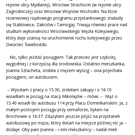
rejonie ulicy Mydlanej), Wrocław Strachocin (w rejonie ulicy
Zagrodniczej) oraz Wrocław Wojnów Wschodni. Na liście
rezerwowej rządowego programu przystankowego znalazły
się Stabłowice, Zakrzów i Tarnogaj. Trwają również prace nad
studium wykonalności Wrocławskiego Węzła Kolejowego,
który daje szansę na uruchomienie ruchu kolejowego przez
Dworzec Świebodzki.
Nic, tylko jeździć pociągiem. Tak przecież jest szybciej,
wygodniej i z korzyścią dla środowiska. Ostatnio mieszkanka,
Joanna Sztacheta, zrobiła z mężem wyścig – ona pojechała
pociągiem, on autobusem.
– Wyszłam z pracy o 15.30, zrobiłam zakupy i o 16.10
wsiadłam w pociąg na stacji Mikołajów – mówi. – Mąż o
15.40 wsiadł do autobusu 114 przy Placu Dominikańskim. Ja, z
małym postojem pociągu przy semaforze, byłam na
Brochowie o 16.37. Zdążyłam jeszcze pójść na przystanek
autobusowy po męża, który dotarł na miejsce później niż ja –
dodaje. Oby pani Joanna – i inni mieszkańcy – nadal mieli