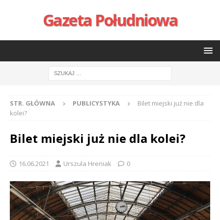
Gazeta Południowa
STR. GŁÓWNA
PUBLICYSTYKA
Bilet miejski już nie dla
kolei?
Bilet miejski już nie dla kolei?
16.06.2021
Urszula Hreniak
0