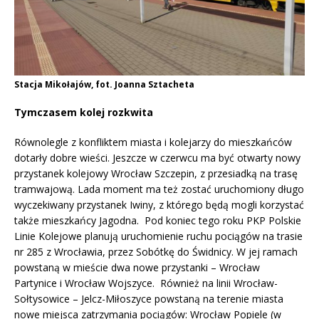
Stacja Mikołajów, fot. Joanna Sztacheta
Tymczasem kolej rozkwita
Równolegle z konfliktem miasta i kolejarzy do mieszkańców
dotarły dobre wieści. Jeszcze w czerwcu ma być otwarty nowy
przystanek kolejowy Wrocław Szczepin, z przesiadką na trasę
tramwajową. Lada moment ma też zostać uruchomiony długo
wyczekiwany przystanek Iwiny, z którego będą mogli korzystać
także mieszkańcy Jagodna. Pod koniec tego roku PKP Polskie
Linie Kolejowe planują uruchomienie ruchu pociągów na trasie
nr 285 z Wrocławia, przez Sobótkę do Świdnicy. W jej ramach
powstaną w mieście dwa nowe przystanki – Wrocław
Partynice i Wrocław Wojszyce. Również na linii Wrocław-
Sołtysowice – Jelcz-Miłoszyce powstaną na terenie miasta
nowe miejsca zatrzymania pociągów: Wrocław Popiele (w