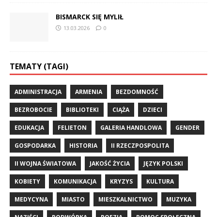
BISMARCK SIĘ MYLIŁ
13.03.2026
0
TEMATY (TAGI)
ADMINISTRACJA
ARMENIA
BEZDOMNOŚĆ
BEZROBOCIE
BIBLIOTEKI
CIĄŻA
DZIECI
EDUKACJA
FELIETON
GALERIA HANDLOWA
GENDER
GOSPODARKA
HISTORIA
II RZECZPOSPOLITA
II WOJNA ŚWIATOWA
JAKOŚĆ ŻYCIA
JĘZYK POLSKI
KOBIETY
KOMUNIKACJA
KRYZYS
KULTURA
MEDYCYNA
MIASTO
MIESZKALNICTWO
MUZYKA