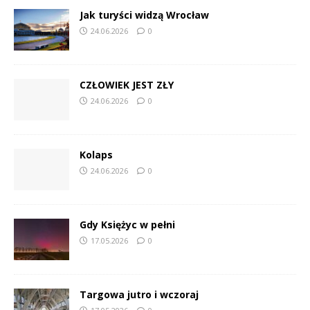
Jak turyści widzą Wrocław
24.06.2026
0
CZŁOWIEK JEST ZŁY
24.06.2026
0
Kolaps
24.06.2026
0
Gdy Księżyc w pełni
17.05.2026
0
Targowa jutro i wczoraj