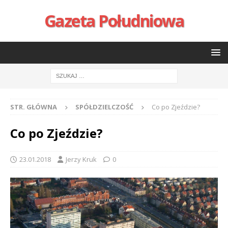
Gazeta Południowa
STR. GŁÓWNA
SPÓŁDZIELCZOŚĆ
Co po Zjeździe?
Co po Zjeździe?
23.01.2018
Jerzy Kruk
0