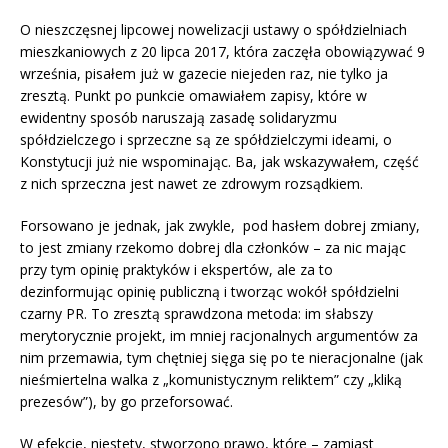
O nieszczęsnej lipcowej nowelizacji ustawy o spółdzielniach
mieszkaniowych z 20 lipca 2017, która zaczęła obowiązywać 9
września, pisałem już w gazecie niejeden raz, nie tylko ja
zresztą. Punkt po punkcie omawiałem zapisy, które w
ewidentny sposób naruszają zasadę solidaryzmu
spółdzielczego i sprzeczne są ze spółdzielczymi ideami, o
Konstytucji już nie wspominając. Ba, jak wskazywałem, część
z nich sprzeczna jest nawet ze zdrowym rozsądkiem.
Forsowano je jednak, jak zwykle, pod hasłem dobrej zmiany,
to jest zmiany rzekomo dobrej dla członków – za nic mając
przy tym opinię praktyków i ekspertów, ale za to
dezinformując opinię publiczną i tworząc wokół spółdzielni
czarny PR. To zresztą sprawdzona metoda: im słabszy
merytorycznie projekt, im mniej racjonalnych argumentów za
nim przemawia, tym chętniej sięga się po te nieracjonalne (jak
nieśmiertelna walka z „komunistycznym reliktem” czy „kliką
prezesów”), by go przeforsować.
W efekcie, niestety, stworzono prawo, które – zamiast