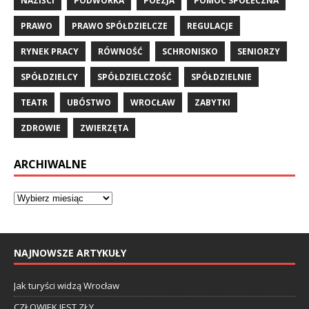
NAZIŚCI
PODWÓRKA
POEZJA
POMOC SPOŁECZNA
PRAWO
PRAWO SPÓŁDZIELCZE
REGULACJE
RYNEK PRACY
RÓWNOŚĆ
SCHRONISKO
SENIORZY
SPÓŁDZIELCY
SPÓŁDZIELCZOŚĆ
SPÓŁDZIELNIE
TEATR
UBÓSTWO
WROCŁAW
ZABYTKI
ZDROWIE
ZWIERZĘTA
ARCHIWALNE
NAJNOWSZE ARTYKUŁY
Jak turyści widzą Wrocław
CZŁOWIEK JEST ZŁY