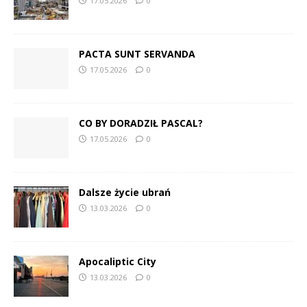
17.05.2026
0
PACTA SUNT SERVANDA
17.05.2026
0
CO BY DORADZIŁ PASCAL?
17.05.2026
0
Dalsze życie ubrań
13.03.2026
0
Apocaliptic City
13.03.2026
0