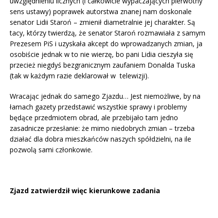
uwzględnieniu licznych (i całkowicie wypaczających pierwotny
sens ustawy) poprawek autorstwa znanej nam doskonale
senator Lidii Staroń – zmienił diametralnie jej charakter. Są
tacy, którzy twierdzą, że senator Staroń rozmawiała z samym
Prezesem PiS i uzyskała akcept do wprowadzanych zmian, ja
osobiście jednak w to nie wierzę, bo pani Lidia cieszyła się
przecież niegdyś bezgranicznym zaufaniem Donalda Tuska
(tak w każdym razie deklarował w telewizji).
Wracając jednak do samego Zjazdu… Jest niemożliwe, by na
łamach gazety przedstawić wszystkie sprawy i problemy
będące przedmiotem obrad, ale przebijało tam jedno
zasadnicze przesłanie: że mimo niedobrych zmian – trzeba
działać dla dobra mieszkańców naszych spółdzielni, na ile
pozwolą sami członkowie.
Zjazd zatwierdził więc kierunkowe zadania