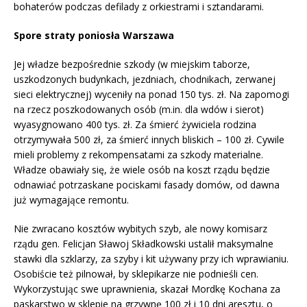
bohaterów podczas defilady z orkiestrami i sztandarami.
Spore straty poniosła Warszawa
Jej władze bezpośrednie szkody (w miejskim taborze,
uszkodzonych budynkach, jezdniach, chodnikach, zerwanej
sieci elektrycznej) wyceniły na ponad 150 tys. zł. Na zapomogi
na rzecz poszkodowanych osób (m.in. dla wdów i sierot)
wyasygnowano 400 tys. zł. Za śmierć żywiciela rodzina
otrzymywała 500 zł, za śmierć innych bliskich – 100 zł. Cywile
mieli problemy z rekompensatami za szkody materialne.
Władze obawiały się, że wiele osób na koszt rządu będzie
odnawiać potrzaskane pociskami fasady domów, od dawna
już wymagające remontu.
Nie zwracano kosztów wybitych szyb, ale nowy komisarz
rządu gen. Felicjan Sławoj Składkowski ustalił maksymalne
stawki dla szklarzy, za szyby i kit używany przy ich wprawianiu.
Osobiście też pilnował, by sklepikarze nie podnieśli cen.
Wykorzystując swe uprawnienia, skazał Mordkę Kochana za
paskarstwo w sklepie na grzywnę 100 zł i 10 dni aresztu, o