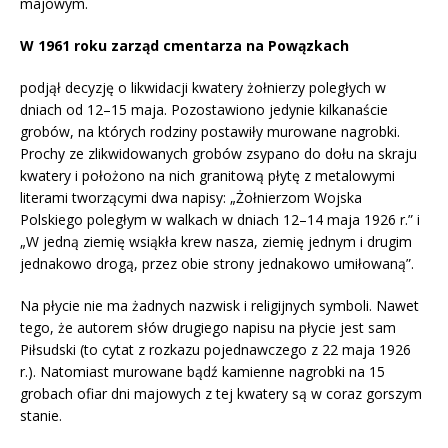
majowym.
W 1961 roku zarząd cmentarza na Powązkach
podjął decyzję o likwidacji kwatery żołnierzy poległych w
dniach od 12–15 maja. Pozostawiono jedynie kilkanaście
grobów, na których rodziny postawiły murowane nagrobki.
Prochy ze zlikwidowanych grobów zsypano do dołu na skraju
kwatery i położono na nich granitową płytę z metalowymi
literami tworzącymi dwa napisy: „Żołnierzom Wojska
Polskiego poległym w walkach w dniach 12–14 maja 1926 r.” i
„W jedną ziemię wsiąkła krew nasza, ziemię jednym i drugim
jednakowo drogą, przez obie strony jednakowo umiłowaną”.
Na płycie nie ma żadnych nazwisk i religijnych symboli. Nawet
tego, że autorem słów drugiego napisu na płycie jest sam
Piłsudski (to cytat z rozkazu pojednawczego z 22 maja 1926
r.). Natomiast murowane bądź kamienne nagrobki na 15
grobach ofiar dni majowych z tej kwatery są w coraz gorszym
stanie.