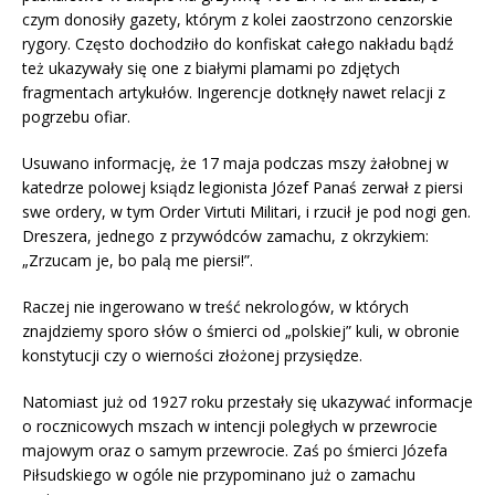
czym donosiły gazety, którym z kolei zaostrzono cenzorskie
rygory. Często dochodziło do konfiskat całego nakładu bądź
też ukazywały się one z białymi plamami po zdjętych
fragmentach artykułów. Ingerencje dotknęły nawet relacji z
pogrzebu ofiar.
Usuwano informację, że 17 maja podczas mszy żałobnej w
katedrze polowej ksiądz legionista Józef Panaś zerwał z piersi
swe ordery, w tym Order Virtuti Militari, i rzucił je pod nogi gen.
Dreszera, jednego z przywódców zamachu, z okrzykiem:
„Zrzucam je, bo palą me piersi!”.
Raczej nie ingerowano w treść nekrologów, w których
znajdziemy sporo słów o śmierci od „polskiej” kuli, w obronie
konstytucji czy o wierności złożonej przysiędze.
Natomiast już od 1927 roku przestały się ukazywać informacje
o rocznicowych mszach w intencji poległych w przewrocie
majowym oraz o samym przewrocie. Zaś po śmierci Józefa
Piłsudskiego w ogóle nie przypominano już o zamachu