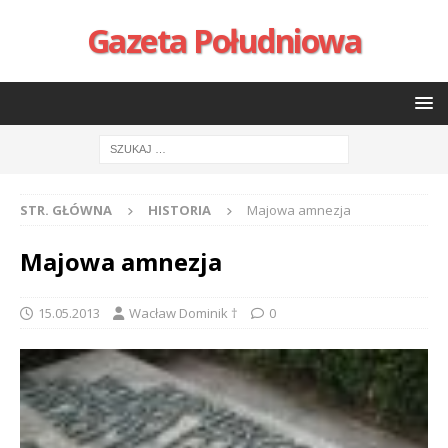
Gazeta Południowa
STR. GŁÓWNA
HISTORIA
Majowa amnezja
Majowa amnezja
15.05.2013
Wacław Dominik †
0