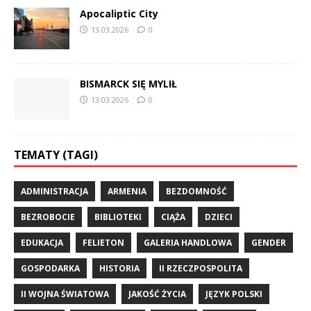
Apocaliptic City
13.03.2026
0
BISMARCK SIĘ MYLIŁ
13.03.2026
0
TEMATY (TAGI)
ADMINISTRACJA
ARMENIA
BEZDOMNOŚĆ
BEZROBOCIE
BIBLIOTEKI
CIĄŻA
DZIECI
EDUKACJA
FELIETON
GALERIA HANDLOWA
GENDER
GOSPODARKA
HISTORIA
II RZECZPOSPOLITA
II WOJNA ŚWIATOWA
JAKOŚĆ ŻYCIA
JĘZYK POLSKI