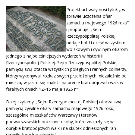
Projekt uchwały nosi tytuł: „ w
sprawie uczczenia ofiar
zamachu majowego 1926 roku”
i proponuje: „Sejm
Rzeczypospolitej Polskiej
oddaje hołd i cześć wszystkim
wojskowym i cywilnym ofiarom
jednego z najboleśniejszych wydarzeń w historii II
Rzeczypospolitej Polskiej. Sejm Rzeczypospolitej Polskiej
pamięcią swą otacza wszystkich poległych i rannych żołnierzy,
którzy wykonywali rozkaz swych przełożonych, niezależnie od
miejsca, w jakim się znaleźli na arenie bratobójczych walk w
feralnych dniach 12–15 maja 1926 r.”
Dalej czytamy: „Sejm Rzeczypospolitej Polskiej otacza swą
pamięcią cywilne ofiary zamachu majowego 1926 roku,
szczególnie mieszkańców Warszawy i terenów
podwarszawskich oraz inne osoby, które znalazły się w
obrębie bratobójczych walk i na skutek odniesionych ran
utraciły życie lub zdrowie”.