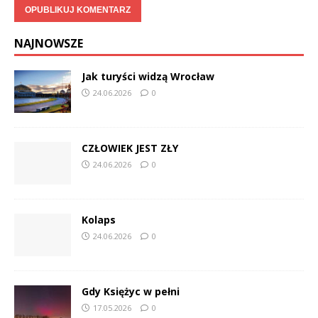
NAJNOWSZE
Jak turyści widzą Wrocław
24.06.2026
0
CZŁOWIEK JEST ZŁY
24.06.2026
0
Kolaps
24.06.2026
0
Gdy Księżyc w pełni
17.05.2026
0