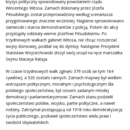
kryzys polityczny spowodowany powołaniem rządu
Wincentego Witosa. Zamach dokonany przez Józefa
Piłsudskiego został przeprowadzony według scenariusza
przygotowanego znacznie wcześniej. Najpierw sprowokowano
zamieszki i starcia demonstrantów z policją. Potem do akcji
przystąpiły oddziały wierne Józefowi Piłsudskiemu. Po
trzydniowych walkach gabinet Witosa, nie chcąc rozszerzać
wojny domowej, poddał się do dymisji. Następnie Prezydent
Stanisław Wojciechowski złożył swój urząd na ręce marszałka
Sejmu Macieja Rataja.
W czasie trzydniowych walk zginęło 379 osób (w tym 164
cywilów), a 920 zostało rannych. Zamach majowy był wielkim
wstrząsem politycznym, moralnym i psychologicznym dla
polskiego społeczeństwa, był ciosem zadanym młodej
demokracji i parlamentaryzmowi. Zamach stanu podzielił
społeczeństwo polskie, wojsko, partie polityczne, a nawet
rodziny. Zatrzymał postępującą od 1918 roku demokratyzację
życia publicznego, pozbawił społeczeństwo wielu praw i
swobód obywatelskich.