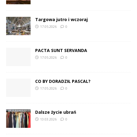
Targowa jutro i wczoraj
17.05.2026
0
PACTA SUNT SERVANDA
17.05.2026
0
CO BY DORADZIŁ PASCAL?
17.05.2026
0
Dalsze życie ubrań
13.03.2026
0