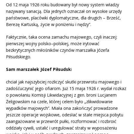
Od 12 maja 1926 roku budowany był nowy system władzy
nazywany sanacją. Dla jednych oznaczał on wysokie urzędy
państwowe, placówki dyplomatyczne, dla drugich – Brześć,
Berezę Kartuską, życie w poniżeniu i nędzy”.
Faktycznie, taka ocena zamachu majowego, czyli inaczej:
pierwszej wojny polsko–polskiej, może irytować
bezkrytycznych miłośników czynów marszałka Józefa
Piłsudskiego.
Sam marszałek Józef Piłsudsk
i
chciał jak najszybciej rozliczyć skutki przewrotu majowego i
zadośćuczynić jego ofiarom. Już 15 maja 1926 r. wydał rozkaz
o powołaniu Komisji Likwidacyjnej z gen. broni Lucjanem
Żeligowskim na czele, której celem było „zlikwidowanie
wypadków majowych”. Miała ona zakończyć prowadzone
jeszcze operacje wojskowe, odesłać w stałe miejsca pobytu
zaangażowane w przewrót pułki, rozformować i rozbroić
oddziały cywili, ustalić i uregulować straty w wyposażeniu