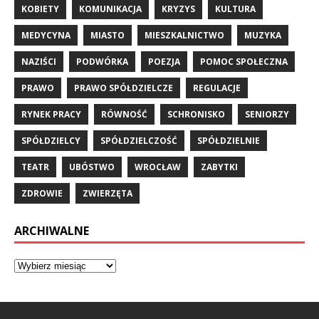
KOBIETY
KOMUNIKACJA
KRYZYS
KULTURA
MEDYCYNA
MIASTO
MIESZKALNICTWO
MUZYKA
NAZIŚCI
PODWÓRKA
POEZJA
POMOC SPOŁECZNA
PRAWO
PRAWO SPÓŁDZIELCZE
REGULACJE
RYNEK PRACY
RÓWNOŚĆ
SCHRONISKO
SENIORZY
SPÓŁDZIELCY
SPÓŁDZIELCZOŚĆ
SPÓŁDZIELNIE
TEATR
UBÓSTWO
WROCŁAW
ZABYTKI
ZDROWIE
ZWIERZĘTA
ARCHIWALNE