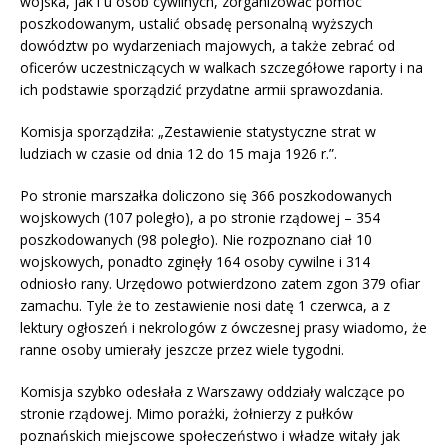
wojska, jak i u osób cywilnych, zorganizować pomoc
poszkodowanym, ustalić obsadę personalną wyższych
dowództw po wydarzeniach majowych, a także zebrać od
oficerów uczestniczących w walkach szczegółowe raporty i na
ich podstawie sporządzić przydatne armii sprawozdania.
Komisja sporządziła: „Zestawienie statystyczne strat w
ludziach w czasie od dnia 12 do 15 maja 1926 r.”.
Po stronie marszałka doliczono się 366 poszkodowanych
wojskowych (107 poległo), a po stronie rządowej – 354
poszkodowanych (98 poległo). Nie rozpoznano ciał 10
wojskowych, ponadto zginęły 164 osoby cywilne i 314
odniosło rany. Urzędowo potwierdzono zatem zgon 379 ofiar
zamachu. Tyle że to zestawienie nosi datę 1 czerwca, a z
lektury ogłoszeń i nekrologów z ówczesnej prasy wiadomo, że
ranne osoby umierały jeszcze przez wiele tygodni.
Komisja szybko odesłała z Warszawy oddziały walczące po
stronie rządowej. Mimo porażki, żołnierzy z pułków
poznańskich miejscowe społeczeństwo i władze witały jak