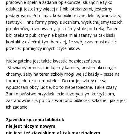
pracownie spełnia zadania opiekuńcze, służąc nie tylko
edukacji. Jesteśmy więcej niż bibliotekarzami, jesteśmy
pedagogami. Pomijając koła biblioteczne, lekcje, warsztaty,
teatrzyki i inne formy pracy z uczniem, wysłuchujemy też ich
problemów, rozmawiamy, jesteśmy stale pod ręką. Żaden
bibliotekarz publiczny nie będzie miał szansy na tak bliski
kontakt z dziećmi, tym bardziej, że swój czas musi dzielić
przecież pomiędzy innych czytelników.
Niebagatelna jest także kwestia bezpieczeństwa.
-Stawiamy bramki, fundujemy kamery, posterunki i nagle
chcemy, żeby na teren szkoły mógł wejść każdy – pisze na
forum jedna z internautek. – Do mojej szkoły nie są
wpuszczani obcy ludzie, bo to niebezpieczne. Takie czasy.
Zanim państwo przyklaśniecie iluzorycznym korzyściom,
zastanówcie się, po co stworzono biblioteki szkolne i jakie jest
ich zadanie.
Zjawisko łączenia bibliotek
nie jest niczym nowym,
nie jest też zjawiskiem aż tak marginalnym