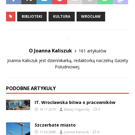
BIBLIOTEKI
KULTURA
WROCŁAW
O Joanna Kaliszuk
161 artykułów
Joanna Kaliszuk jest dziennikarką, redaktorką naczelną Gazety
Południowej.
PODOBNE ARTYKUŁY
IT. Wrocławska bitwa o pracowników
18.11.2019
Błażej Organisty
0
Szczerbate miasto
11.06.2008
Joanna Kaliszuk
0