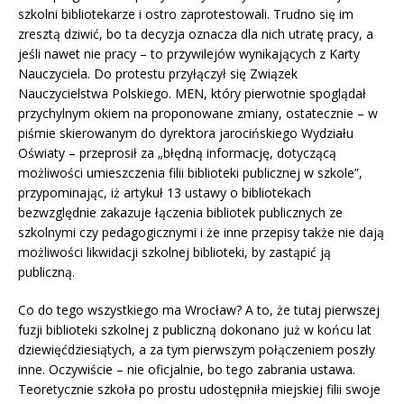
szkolni bibliotekarze i ostro zaprotestowali. Trudno się im
zresztą dziwić, bo ta decyzja oznacza dla nich utratę pracy, a
jeśli nawet nie pracy – to przywilejów wynikających z Karty
Nauczyciela. Do protestu przyłączył się Związek
Nauczycielstwa Polskiego. MEN, który pierwotnie spoglądał
przychylnym okiem na proponowane zmiany, ostatecznie – w
piśmie skierowanym do dyrektora jarocińskiego Wydziału
Oświaty – przeprosił za „błędną informację, dotyczącą
możliwości umieszczenia filii biblioteki publicznej w szkole”,
przypominając, iż artykuł 13 ustawy o bibliotekach
bezwzględnie zakazuje łączenia bibliotek publicznych ze
szkolnymi czy pedagogicznymi i że inne przepisy także nie dają
możliwości likwidacji szkolnej biblioteki, by zastąpić ją
publiczną.
Co do tego wszystkiego ma Wrocław? A to, że tutaj pierwszej
fuzji biblioteki szkolnej z publiczną dokonano już w końcu lat
dziewięćdziesiątych, a za tym pierwszym połączeniem poszły
inne. Oczywiście – nie oficjalnie, bo tego zabrania ustawa.
Teoretycznie szkoła po prostu udostępniła miejskiej filii swoje