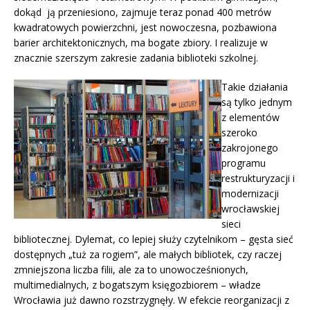
dokąd ją przeniesiono, zajmuje teraz ponad 400 metrów
kwadratowych powierzchni, jest nowoczesna, pozbawiona
barier architektonicznych, ma bogate zbiory. I realizuje w
znacznie szerszym zakresie zadania biblioteki szkolnej.
Takie działania
są tylko jednym
z elementów
szeroko
zakrojonego
programu
restrukturyzacji i
modernizacji
wrocławskiej
sieci
bibliotecznej. Dylemat, co lepiej służy czytelnikom – gęsta sieć
dostępnych „tuż za rogiem”, ale małych bibliotek, czy raczej
zmniejszona liczba filii, ale za to unowocześnionych,
multimedialnych, z bogatszym księgozbiorem – władze
Wrocławia już dawno rozstrzygnęły. W efekcie reorganizacji z