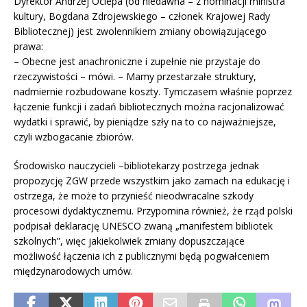
Dyrektor Andrzej Ociepa (od niedawna – z nominacji ministra
kultury, Bogdana Zdrojewskiego – członek Krajowej Rady
Bibliotecznej) jest zwolennikiem zmiany obowiązującego
prawa:
– Obecne jest anachroniczne i zupełnie nie przystaje do
rzeczywistości – mówi. – Mamy przestarzałe struktury,
nadmiernie rozbudowane koszty. Tymczasem właśnie poprzez
łączenie funkcji i zadań bibliotecznych można racjonalizować
wydatki i sprawić, by pieniądze szły na to co najważniejsze,
czyli wzbogacanie zbiorów.
Środowisko nauczycieli –bibliotekarzy postrzega jednak
propozycję ZGW przede wszystkim jako zamach na edukację i
ostrzega, że może to przynieść nieodwracalne szkody
procesowi dydaktycznemu. Przypomina również, że rząd polski
podpisał deklarację UNESCO zwaną „manifestem bibliotek
szkolnych”, więc jakiekolwiek zmiany dopuszczające
możliwość łączenia ich z publicznymi będą pogwałceniem
międzynarodowych umów.