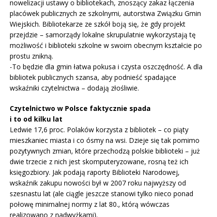
nowelizacji ustawy o bibliotekach, znoszący zakaz łączenia
placówek publicznych ze szkolnymi, autorstwa Związku Gmin
Wiejskich. Bibliotekarze ze szkół boją się, że gdy projekt
przejdzie – samorządy lokalne skrupulatnie wykorzystają tę
możliwość i biblioteki szkolne w swoim obecnym kształcie po
prostu znikną.
-To będzie dla gmin łatwa pokusa i czysta oszczędność. A dla
bibliotek publicznych szansa, aby podnieść spadające
wskaźniki czytelnictwa – dodają złośliwie.
Czytelnictwo w Polsce faktycznie spada
i to od kilku lat
Ledwie 17,6 proc. Polaków korzysta z bibliotek – co piąty
mieszkaniec miasta i co ósmy na wsi. Dzieje się tak pomimo
pozytywnych zmian, które przechodzą polskie biblioteki – już
dwie trzecie z nich jest skomputeryzowane, rosną też ich
księgozbiory. Jak podają raporty Biblioteki Narodowej,
wskaźnik zakupu nowości był w 2007 roku najwyższy od
szesnastu lat (ale ciągle jeszcze stanowi tylko nieco ponad
połowę minimalnej normy z lat 80., którą wówczas
realizowano z nadwyżkami).