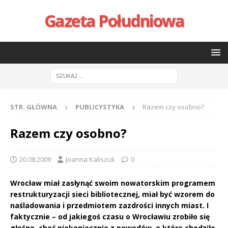
Gazeta Południowa
STR. GŁÓWNA
PUBLICYSTYKA
Razem czy osobno?
Razem czy osobno?
20.08.2009
Joanna Kaliszuk
0
Wrocław miał zasłynąć swoim nowatorskim programem
restrukturyzacji sieci bibliotecznej, miał być wzorem do
naśladowania i przedmiotem zazdrości innych miast. I
faktycznie – od jakiegoś czasu o Wrocławiu zrobiło się
głośno, choć niekoniecznie z powodów, o które chodziło