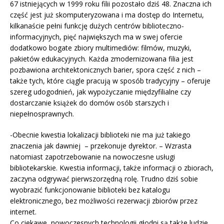
67 istniejących w 1999 roku filii pozostało dziś 48. Znaczna ich
część jest już skomputeryzowana i ma dostęp do Internetu,
kilkanaście pełni funkcję dużych centrów biblioteczno-
informacyjnych, pięć największych ma w swej ofercie
dodatkowo bogate zbiory multimediów: filmów, muzyki,
pakietów edukacyjnych. Każda zmodernizowana filia jest
pozbawiona architektonicznych barier, spora część z nich –
także tych, które ciągle pracują w sposób tradycyjny – oferuje
szereg udogodnień, jak wypożyczanie międzyfilialne czy
dostarczanie książek do domów osób starszych i
niepełnosprawnych.
-Obecnie kwestia lokalizacji biblioteki nie ma już takiego
znaczenia jak dawniej – przekonuje dyrektor. – Wzrasta
natomiast zapotrzebowanie na nowoczesne usługi
bibliotekarskie. Kwestia informacji, także informacji o zbiorach,
zaczyna odgrywać pierwszorzędną rolę. Trudno dziś sobie
wyobrazić funkcjonowanie biblioteki bez katalogu
elektronicznego, bez możliwości rezerwacji zbiorów przez
internet.
Co ciekawe, nowoczesnych technologii głodni są także ludzie