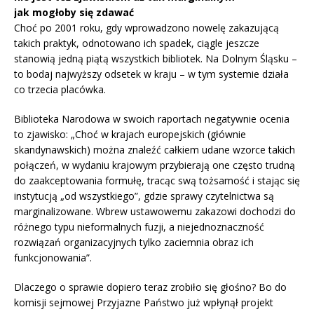
jak mogłoby się zdawać
Choć po 2001 roku, gdy wprowadzono nowelę zakazującą
takich praktyk, odnotowano ich spadek, ciągle jeszcze
stanowią jedną piątą wszystkich bibliotek. Na Dolnym Śląsku –
to bodaj najwyższy odsetek w kraju – w tym systemie działa
co trzecia placówka.
Biblioteka Narodowa w swoich raportach negatywnie ocenia
to zjawisko: „Choć w krajach europejskich (głównie
skandynawskich) można znaleźć całkiem udane wzorce takich
połączeń, w wydaniu krajowym przybierają one często trudną
do zaakceptowania formułę, tracąc swą tożsamość i stając się
instytucją „od wszystkiego”, gdzie sprawy czytelnictwa są
marginalizowane. Wbrew ustawowemu zakazowi dochodzi do
różnego typu nieformalnych fuzji, a niejednoznaczność
rozwiązań organizacyjnych tylko zaciemnia obraz ich
funkcjonowania”.
Dlaczego o sprawie dopiero teraz zrobiło się głośno? Bo do
komisji sejmowej Przyjazne Państwo już wpłynął projekt