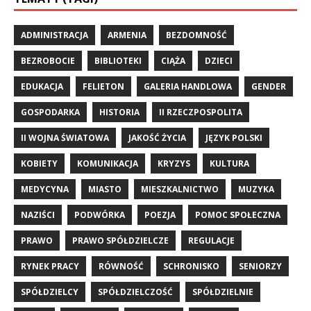
ADMINISTRACJA
ARMENIA
BEZDOMNOŚĆ
BEZROBOCIE
BIBLIOTEKI
CIĄŻA
DZIECI
EDUKACJA
FELIETON
GALERIA HANDLOWA
GENDER
GOSPODARKA
HISTORIA
II RZECZPOSPOLITA
II WOJNA ŚWIATOWA
JAKOŚĆ ŻYCIA
JĘZYK POLSKI
KOBIETY
KOMUNIKACJA
KRYZYS
KULTURA
MEDYCYNA
MIASTO
MIESZKALNICTWO
MUZYKA
NAZIŚCI
PODWÓRKA
POEZJA
POMOC SPOŁECZNA
PRAWO
PRAWO SPÓŁDZIELCZE
REGULACJE
RYNEK PRACY
RÓWNOŚĆ
SCHRONISKO
SENIORZY
SPÓŁDZIELCY
SPÓŁDZIELCZOŚĆ
SPÓŁDZIELNIE