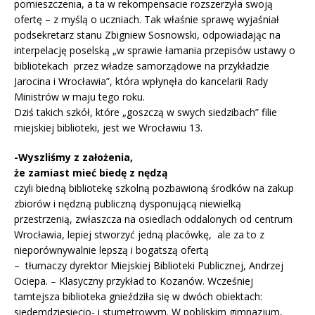
pomieszczenia, a ta w rekompensacie rozszerzyła swoją
ofertę – z myślą o uczniach. Tak właśnie sprawę wyjaśniał
podsekretarz stanu Zbigniew Sosnowski, odpowiadając na
interpelację poselską „w sprawie łamania przepisów ustawy o
bibliotekach przez władze samorządowe na przykładzie
Jarocina i Wrocławia”, która wpłynęła do kancelarii Rady
Ministrów w maju tego roku.
Dziś takich szkół, które „goszczą w swych siedzibach” filie
miejskiej biblioteki, jest we Wrocławiu 13.
-Wyszliśmy z założenia,
że zamiast mieć biedę z nędzą
czyli biedną bibliotekę szkolną pozbawioną środków na zakup
zbiorów i nędzną publiczną dysponującą niewielką
przestrzenią, zwłaszcza na osiedlach oddalonych od centrum
Wrocławia, lepiej stworzyć jedną placówkę, ale za to z
nieporównywalnie lepszą i bogatszą ofertą
– tłumaczy dyrektor Miejskiej Biblioteki Publicznej, Andrzej
Ociepa. – Klasyczny przykład to Kozanów. Wcześniej
tamtejsza biblioteka gnieździła się w dwóch obiektach:
siedemdziesięcio- i stumetrowym. W pobliskim gimnazjum,