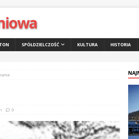
niowa
ETON
SPÓŁDZIELCZOŚĆ
KULTURA
HISTORIA
NAJ
mania
n
0