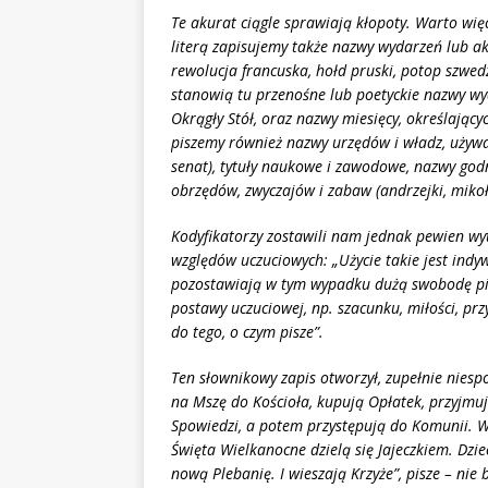
Te akurat ciągle sprawiają kłopoty. Warto w
literą zapisujemy także nazwy wydarzeń lub ak
rewolucja francuska, hołd pruski, potop szwed
stanowią tu przenośne lub poetyckie nazwy wyd
Okrągły Stół, oraz nazwy miesięcy, określający
piszemy również nazwy urzędów i władz, używan
senat), tytuły naukowe i zawodowe, nazwy godn
obrzędów, zwyczajów i zabaw (andrzejki, mikoła
Kodyfikatorzy zostawili nam jednak pewien wyt
względów uczuciowych: „Użycie takie jest indy
pozostawiają w tym wypadku dużą swobodę pisz
postawy uczuciowej, np. szacunku, miłości, prz
do tego, o czym pisze”.
Ten słownikowy zapis otworzył, zupełnie niesp
na Mszę do Kościoła, kupują Opłatek, przyjmuj
Spowiedzi, a potem przystępują do Komunii. W
Święta Wielkanocne dzielą się Jajeczkiem. Dzie
nową Plebanię. I wieszają Krzyże”, pisze – nie 