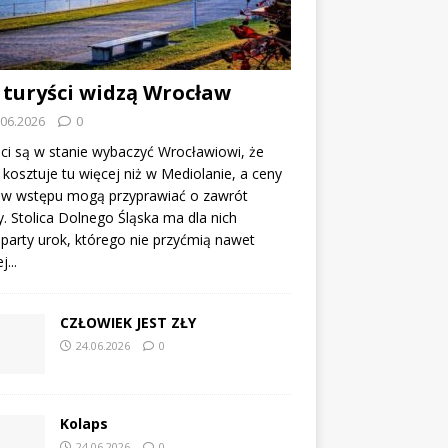
 turyści widzą Wrocław
.06.2026
0
ci są w stanie wybaczyć Wrocławiowi, że
kosztuje tu więcej niż w Mediolanie, a ceny
tów wstępu mogą przyprawiać o zawrót
. Stolica Dolnego Śląska ma dla nich
party urok, którego nie przyćmią nawet
...
CZŁOWIEK JEST ZŁY
24.06.2026
0
Kolaps
24.06.2026
0