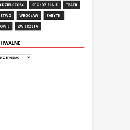
ŁDZIELCZOŚĆ
SPÓŁDZIELNIE
TEATR
ÓSTWO
WROCŁAW
ZABYTKI
OWIE
ZWIERZĘTA
HIWALNE