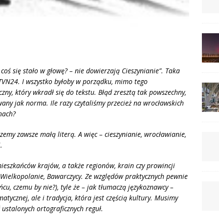
coś się stało w głowę? – nie dowierzają Cieszynianie”. Taka
TVN24. I wszystko byłoby w porządku, mimo tego
zny, który wkradł się do tekstu. Błąd zresztą tak powszechny,
wany jak norma. Ile razy czytaliśmy przecież na wrocławskich
nach?
my zawsze małą literą. A więc – cieszynianie, wrocławianie,
.
mieszkańców krajów, a także regionów, krain czy prowincji
, Wielkopolanie, Bawarczycy. Ze względów praktycznych pewnie
ńcu, czemu by nie?), tyle że – jak tłumaczą językoznawcy –
tycznej, ale i tradycja, która jest częścią kultury. Musimy
 ustalonych ortograficznych reguł.