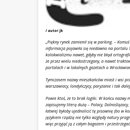
/ autor:jk
„Piękny rynek zamienił się w parking. – Komuś 
informacja pojawiła się niedawno na portalu 
kolokwializmu nawet, gdyby nie błąd ortografic
że przez wielu niedostrzegany, a nawet trakto
portalach i w lokalnych gazetach o Wrocławia
Tymczasem nazwy mieszkańców miast i wsi pisze
warszawiacy, londyńczycy, paryżanie i tak dalej
Powie ktoś, że to brak logiki. W końcu nazwy 
zapisujemy literą dużą – Polacy, Dolnoślązacy
łatwiej byłoby ujednolicić tę pisownię (bo w ko
językiem rządzą nie tylko względy natury pragma
więc przyjąć ją z całym bagażem i przestrzegać