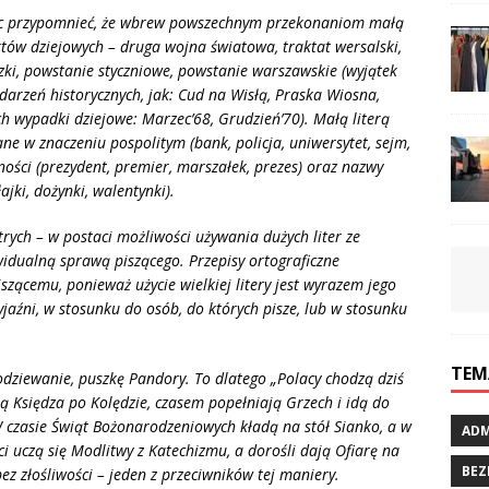
ięc przypomnieć, że wbrew powszechnym przekonaniom małą
tów dziejowych – druga wojna światowa, traktat wersalski,
zki, powstanie styczniowe, powstanie warszawskie (wyjątek
arzeń historycznych, jak: Cud na Wisłą, Praska Wiosna,
ch wypadki dziejowe: Marzec’68, Grudzień’70). Małą literą
e w znaczeniu pospolitym (bank, policja, uniwersytet, sejm,
ości (prezydent, premier, marszałek, prezes) oraz nazwy
jki, dożynki, walentynki).
rych – w postaci możliwości używania dużych liter ze
widualną sprawą piszącego. Przepisy ortograficzne
ącemu, ponieważ użycie wielkiej litery jest wyrazem jego
yjaźni, w stosunku do os
ó
b, do kt
ó
rych pisze, lub w stosunku
TEM
odziewanie, puszkę Pandory. To dlatego „
Polacy chodzą dziś
ą Księdza po Kolędzie, czasem popełniają Grzech i idą do
 czasie Świąt Bożonarodzeniowych kładą na stół Sianko, a w
ADM
ci uczą się Modlitwy z Katechizmu, a dorośli dają Ofiarę na
BEZ
bez złośliwości – jeden z przeciwników tej maniery.