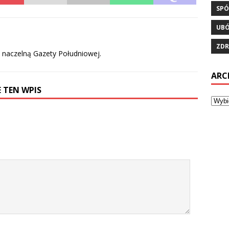
SPÓ
UB
ZDR
ą naczelną Gazety Południowej.
ARC
 TEN WPIS