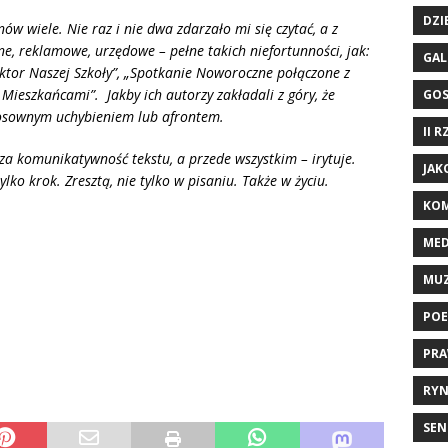
DZI
nów wiele. Nie raz i nie dwa zdarzało mi się czytać, a z
zne, reklamowe, urzędowe – pełne takich niefortunności, jak:
GAL
ktor Naszej Szkoły”, „Spotkanie Noworoczne połączone z
ieszkańcami”. Jakby ich autorzy zakładali z góry, że
GO
tosownym uchybieniem lub afrontem.
II 
za komunikatywność tekstu, a przede wszystkim – irytuje.
JAK
ylko krok. Zresztą, nie tylko w pisaniu. Także w życiu.
KOM
ME
MU
POE
PRA
RYN
SEN