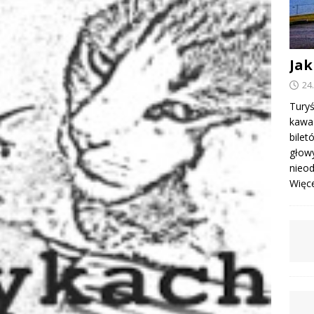
Jak
24
Turyś
kawa 
bile
głowy
nieod
Więcej