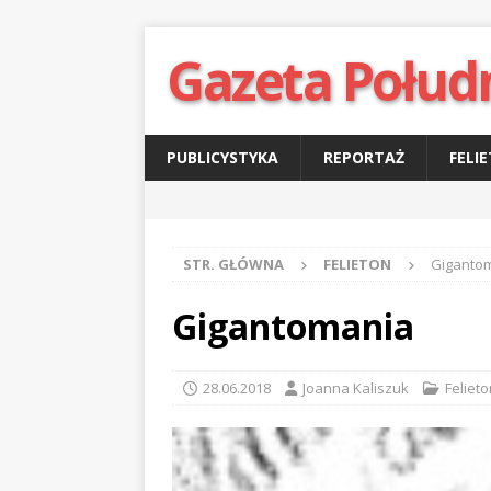
Gazeta Połud
PUBLICYSTYKA
REPORTAŻ
FELI
STR. GŁÓWNA
FELIETON
Giganto
Gigantomania
28.06.2018
Joanna Kaliszuk
Felieto