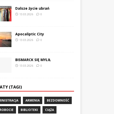
Dalsze życie ubrań
13.03.2026
0
Apocaliptic City
13.03.2026
0
BISMARCK SIĘ MYLIŁ
13.03.2026
0
ATY (TAGI)
INISTRACJA
ARMENIA
BEZDOMNOŚĆ
ROBOCIE
BIBLIOTEKI
CIĄŻA